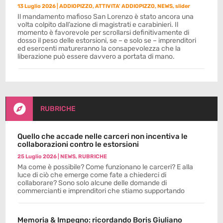
13 Luglio 2026
|
ADDIOPIZZO
,
ATTIVITA' ADDIOPIZZO
,
NEWS
,
slider
Il mandamento mafioso San Lorenzo è stato ancora una
volta colpito dall’azione di magistrati e carabinieri. Il
momento è favorevole per scrollarsi definitivamente di
dosso il peso delle estorsioni, se – e solo se – imprenditori
ed esercenti matureranno la consapevolezza che la
liberazione può essere davvero a portata di mano.

RUBRICHE
Quello che accade nelle carceri non incentiva le
collaborazioni contro le estorsioni
25 Luglio 2026
|
NEWS
,
RUBRICHE
Ma come è possibile? Come funzionano le carceri? E alla
luce di ciò che emerge come fate a chiederci di
collaborare? Sono solo alcune delle domande di
commercianti e imprenditori che stiamo supportando
Memoria & Impegno: ricordando Boris Giuliano