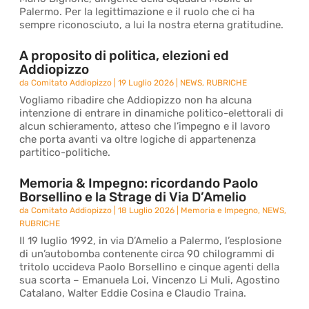
Palermo. Per la legittimazione e il ruolo che ci ha
sempre riconosciuto, a lui la nostra eterna gratitudine.
A proposito di politica, elezioni ed
Addiopizzo
da
Comitato Addiopizzo
|
19 Luglio 2026
|
NEWS
,
RUBRICHE
Vogliamo ribadire che Addiopizzo non ha alcuna
intenzione di entrare in dinamiche politico-elettorali di
alcun schieramento, atteso che l’impegno e il lavoro
che porta avanti va oltre logiche di appartenenza
partitico-politiche.
Memoria & Impegno: ricordando Paolo
Borsellino e la Strage di Via D’Amelio
da
Comitato Addiopizzo
|
18 Luglio 2026
|
Memoria e Impegno
,
NEWS
,
RUBRICHE
Il 19 luglio 1992, in via D’Amelio a Palermo, l’esplosione
di un’autobomba contenente circa 90 chilogrammi di
tritolo uccideva Paolo Borsellino e cinque agenti della
sua scorta – Emanuela Loi, Vincenzo Li Muli, Agostino
Catalano, Walter Eddie Cosina e Claudio Traina.