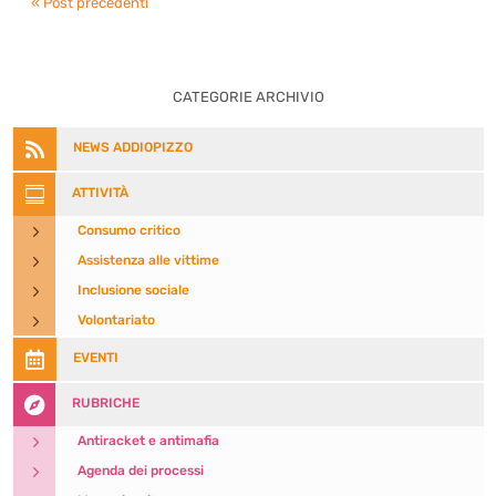
« Post precedenti
CATEGORIE ARCHIVIO

NEWS ADDIOPIZZO

ATTIVITÀ
5
Consumo critico
5
Assistenza alle vittime
5
Inclusione sociale
5
Volontariato

EVENTI

RUBRICHE
5
Antiracket e antimafia
5
Agenda dei processi