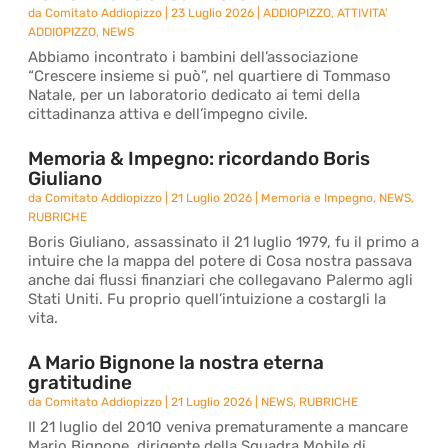
da
Comitato Addiopizzo
|
23 Luglio 2026
|
ADDIOPIZZO
,
ATTIVITA'
ADDIOPIZZO
,
NEWS
Abbiamo incontrato i bambini dell’associazione
“Crescere insieme si può”, nel quartiere di Tommaso
Natale, per un laboratorio dedicato ai temi della
cittadinanza attiva e dell’impegno civile.
Memoria & Impegno: ricordando Boris
Giuliano
da
Comitato Addiopizzo
|
21 Luglio 2026
|
Memoria e Impegno
,
NEWS
,
RUBRICHE
Boris Giuliano, assassinato il 21 luglio 1979, fu il primo a
intuire che la mappa del potere di Cosa nostra passava
anche dai flussi finanziari che collegavano Palermo agli
Stati Uniti. Fu proprio quell’intuizione a costargli la
vita.
A Mario Bignone la nostra eterna
gratitudine
da
Comitato Addiopizzo
|
21 Luglio 2026
|
NEWS
,
RUBRICHE
Il 21 luglio del 2010 veniva prematuramente a mancare
Mario Bignone, dirigente della Squadra Mobile di