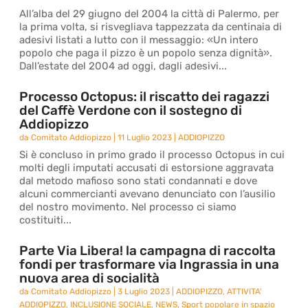
All’alba del 29 giugno del 2004 la città di Palermo, per
la prima volta, si risvegliava tappezzata da centinaia di
adesivi listati a lutto con il messaggio: «Un intero
popolo che paga il pizzo è un popolo senza dignità».
Dall’estate del 2004 ad oggi, dagli adesivi...
Processo Octopus: il riscatto dei ragazzi
del Caffè Verdone con il sostegno di
Addiopizzo
da
Comitato Addiopizzo
|
11 Luglio 2023
|
ADDIOPIZZO
Si è concluso in primo grado il processo Octopus in cui
molti degli imputati accusati di estorsione aggravata
dal metodo mafioso sono stati condannati e dove
alcuni commercianti avevano denunciato con l’ausilio
del nostro movimento. Nel processo ci siamo
costituiti...
Parte Via Libera! la campagna di raccolta
fondi per trasformare via Ingrassia in una
nuova area di socialità
da
Comitato Addiopizzo
|
3 Luglio 2023
|
ADDIOPIZZO
,
ATTIVITA'
ADDIOPIZZO
,
INCLUSIONE SOCIALE
,
NEWS
,
Sport popolare in spazio