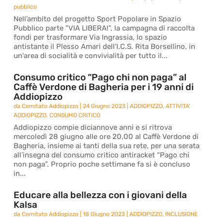
pubblico
Nell’ambito del progetto Sport Popolare in Spazio
Pubblico parte "VIA LIBERA!", la campagna di raccolta
fondi per trasformare Via Ingrassia, lo spazio
antistante il Plesso Amari dell’I.C.S. Rita Borsellino, in
un'area di socialità e convivialità per tutto il...
Consumo critico “Pago chi non paga” al
Caffè Verdone di Bagheria per i 19 anni di
Addiopizzo
da
Comitato Addiopizzo
|
24 Giugno 2023
|
ADDIOPIZZO
,
ATTIVITA'
ADDIOPIZZO
,
CONSUMO CRITICO
Addiopizzo compie diciannove anni e si ritrova
mercoledì 28 giugno alle ore 20,00 al Caffè Verdone di
Bagheria, insieme ai tanti della sua rete, per una serata
all’insegna del consumo critico antiracket “Pago chi
non paga”. Proprio poche settimane fa si è concluso
in...
Educare alla bellezza con i giovani della
Kalsa
da
Comitato Addiopizzo
|
18 Giugno 2023
|
ADDIOPIZZO
,
INCLUSIONE