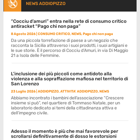
NEWS ADDIOPIZZO
“Cocciu d’amuri” entra nella rete di consumo critico
antiracket “Pago chi non paga”
8 Agosto 2026
|
CONSUMO CRITICO
,
NEWS
,
Pago chi non paga
Da una piccola torrefazione di paese a un negozio che
racconta la Sicilia attraverso i suoi prodotti, i suoi artigiani e
le sue storie. È il percorso di Cocciu d’Amuri, in via Di Maggio
21 a Isola delle Femmine.
L’inclusione dei più piccoli come antidoto alla
violenza e alla sopraffazione mafiosa nel territorio di
San Lorenzo
23 Luglio 2026
|
ADDIOPIZZO
,
ATTIVITA' ADDIOPIZZO
,
NEWS
Abbiamo incontrato i bambini dell’associazione “Crescere
insieme si può”, nel quartiere di Tommaso Natale, per un
laboratorio dedicato ai temi della cittadinanza attiva e
dell’impegno civile.
Adesso il momento è più che mai favorevole per
scrollarsi definitivamente di dosso le estorsioni