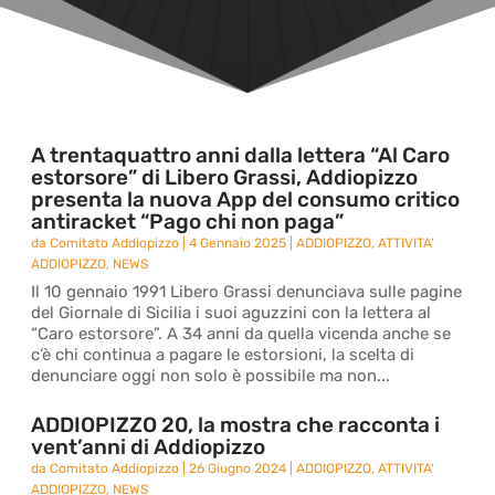
A trentaquattro anni dalla lettera “Al Caro
estorsore” di Libero Grassi, Addiopizzo
presenta la nuova App del consumo critico
antiracket “Pago chi non paga”
da
Comitato Addiopizzo
|
4 Gennaio 2025
|
ADDIOPIZZO
,
ATTIVITA'
ADDIOPIZZO
,
NEWS
Il 10 gennaio 1991 Libero Grassi denunciava sulle pagine
del Giornale di Sicilia i suoi aguzzini con la lettera al
“Caro estorsore”. A 34 anni da quella vicenda anche se
c’è chi continua a pagare le estorsioni, la scelta di
denunciare oggi non solo è possibile ma non...
ADDIOPIZZO 20, la mostra che racconta i
vent’anni di Addiopizzo
da
Comitato Addiopizzo
|
26 Giugno 2024
|
ADDIOPIZZO
,
ATTIVITA'
ADDIOPIZZO
,
NEWS