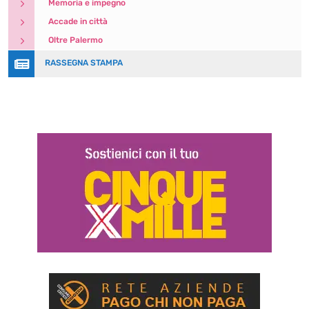
5
Memoria e impegno
5
Accade in città
5
Oltre Palermo

RASSEGNA STAMPA