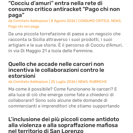
“Cocciu d’amuri” entra nella rete di
consumo critico antiracket “Pago chi non
paga”
da
Comitato Addiopizzo
|
8 Agosto 2026
|
CONSUMO CRITICO
,
NEWS
,
Pago chi non paga
Da una piccola torrefazione di paese a un negozio che
racconta la Sicilia attraverso i suoi prodotti, i suoi
artigiani e le sue storie. È il percorso di Cocciu d’Amuri,
in via Di Maggio 21 a Isola delle Femmine.
Quello che accade nelle carceri non
incentiva le collaborazioni contro le
estorsioni
da
Comitato Addiopizzo
|
25 Luglio 2026
|
NEWS
,
RUBRICHE
Ma come è possibile? Come funzionano le carceri? E
alla luce di ciò che emerge come fate a chiederci di
collaborare? Sono solo alcune delle domande di
commercianti e imprenditori che stiamo supportando
L’inclusione dei più piccoli come antidoto
alla violenza e alla sopraffazione mafiosa
nel territorio di San Lorenzo