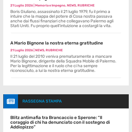
21 Luglio 2026
|
Memoria e Impegno
,
NEWS
,
RUBRICHE
Boris Giuliano, assassinato il 21 luglio 1979, fu il primo a
intuire che la mappa del potere di Cosa nostra passava
anche dai flussi finanziari che collegavano Palermo agli
Stati Uniti. Fu proprio quell’intuizione a costargli la vita.
A Mario Bignone la nostra eterna gratitudine
21 Luglio 2026
|
NEWS
,
RUBRICHE
Il 21 luglio del 2010 veniva prematuramente a mancare
Mario Bignone, dirigente della Squadra Mobile di Palermo.
Per la legittimazione e il ruolo che ci ha sempre
riconosciuto, a lui la nostra eterna gratitudine.

RASSEGNA STAMPA
Blitz antimafia tra Brancaccio e Sperone: “Il
coraggio di chi ha denunciato con il sostegno di
Addiopizzo”