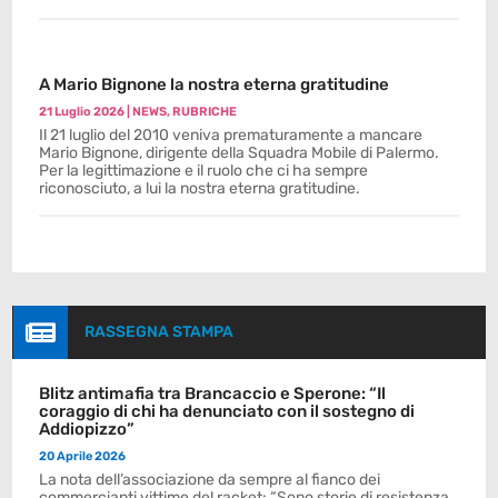
A Mario Bignone la nostra eterna gratitudine
21 Luglio 2026
|
NEWS
,
RUBRICHE
Il 21 luglio del 2010 veniva prematuramente a mancare
Mario Bignone, dirigente della Squadra Mobile di Palermo.
Per la legittimazione e il ruolo che ci ha sempre
riconosciuto, a lui la nostra eterna gratitudine.

RASSEGNA STAMPA
Blitz antimafia tra Brancaccio e Sperone: “Il
coraggio di chi ha denunciato con il sostegno di
Addiopizzo”
20 Aprile 2026
La nota dell’associazione da sempre al fianco dei
commercianti vittime del racket: “Sono storie di resistenza