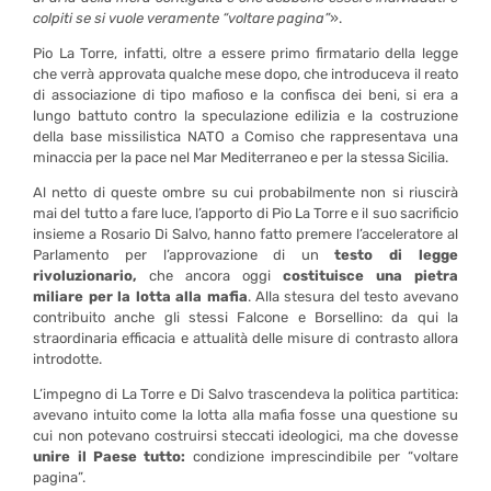
colpiti se si vuole veramente “voltare pagina”
».
Pio La Torre, infatti, oltre a essere primo firmatario della legge
che verrà approvata qualche mese dopo, che introduceva il reato
di associazione di tipo mafioso e la confisca dei beni, si era a
lungo battuto contro la speculazione edilizia e la costruzione
della base missilistica NATO a Comiso che rappresentava una
minaccia per la pace nel Mar Mediterraneo e per la stessa Sicilia.
Al netto di queste ombre su cui probabilmente non si riuscirà
mai del tutto a fare luce, l’apporto di Pio La Torre e il suo sacrificio
insieme a Rosario Di Salvo, hanno fatto premere l’acceleratore al
Parlamento per l’approvazione di un
testo di legge
rivoluzionario,
che ancora oggi
costituisce una pietra
miliare per la lotta alla mafia
. Alla stesura del testo avevano
contribuito anche gli stessi Falcone e Borsellino: da qui la
straordinaria efficacia e attualità delle misure di contrasto allora
introdotte.
L’impegno di La Torre e Di Salvo trascendeva la politica partitica:
avevano intuito come la lotta alla mafia fosse una questione su
cui non potevano costruirsi steccati ideologici, ma che dovesse
unire il Paese tutto:
condizione imprescindibile per “voltare
pagina”.