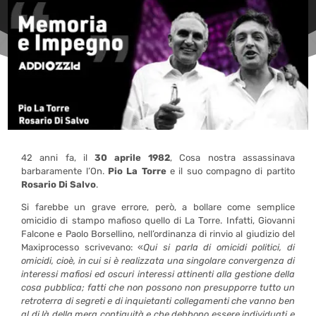
42 anni fa, il
30 aprile 1982
, Cosa nostra assassinava
barbaramente l’On.
Pio La Torre
e il suo compagno di partito
Rosario Di Salvo
.
Si farebbe un grave errore, però, a bollare come semplice
omicidio di stampo mafioso quello di La Torre. Infatti, Giovanni
Falcone e Paolo Borsellino, nell’ordinanza di rinvio al giudizio del
Maxiprocesso scrivevano: «
Qui si parla di omicidi politici, di
omicidi, cioè, in cui si è realizzata una singolare convergenza di
interessi mafiosi ed oscuri interessi attinenti alla gestione della
cosa pubblica; fatti che non possono non presupporre tutto un
retroterra di segreti e di inquietanti collegamenti che vanno ben
al di là della mera contiguità e che debbono essere individuati e