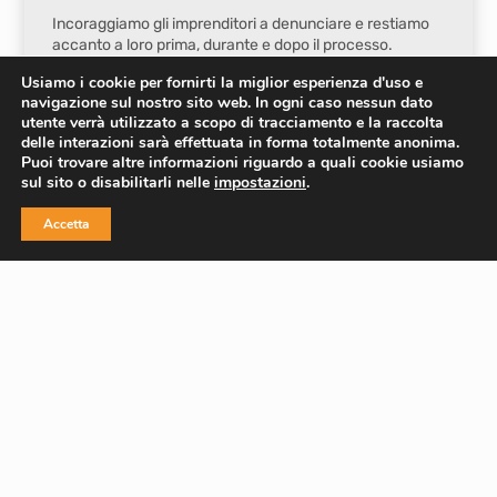
Incoraggiamo gli imprenditori a denunciare e restiamo
accanto a loro prima, durante e dopo il processo.
Usiamo i cookie per fornirti la miglior esperienza d'uso e
navigazione sul nostro sito web. In ogni caso nessun dato
Approfondisci
utente verrà utilizzato a scopo di tracciamento e la raccolta
delle interazioni sarà effettuata in forma totalmente anonima.
Puoi trovare altre informazioni riguardo a quali cookie usiamo
sul sito o disabilitarli nelle
impostazioni
.
Accetta
Inclusione sociale
Negli anni, Addiopizzo ha allargato il suo raggio d’azione,
sempre con l’obiettivo di porre un argine al controllo,