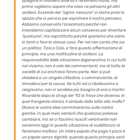
spiegare in maniera diversa il fenomeno mafia, ma
prima vogliamo sapere che cosa ne pensano gli altri
siciliani. Essendo dei “signor nessuno” ci
siamo
presi lo
spazio che ci serviva per esprimere il nostro pensiero.
Abbiamo conservato l’anonimato perché non
intendiamo capitalizzare alcun consenso per diventare
“qualcuno”, ma soprattutto perché speriamo che siano
in tanti a fare la stessa cosa. Per noi non conta che sia
un politico, Tizio o Caio, a fare questa affermazione di
principio, ma una moltitudine di siciliani. La
responsabilità della situazione degenerativa in cui tutti
noi viviamo, non è solo dei commercianti, ma di tutta la
società di cui anch’essi fanno parte. Non si può
chiedere a un singolo cittadino, o commerciante, di
immolarsi per la causa. Se tutti noi ci ribellassimo e
reagissimo, non ci sarebbe più bisogno di eroi o martiri.
Ricordate dopo le stragi del ’92 la frase che divenne, in
quel frangente storico, il simbolo della lotta alla mafia?
Diceva le vostre idee cammineranno sulle nostre
gambe. In quei mesi sembrò che qualcosa potesse
cambiare, ma se ci fossimo riusciti veramente non
saremmo oggi in questa situazione di sudditanza al
fenomeno mafioso. Un intero popolo che paga il pizzo è
un popolo senza dignità: quando questo principio sarà