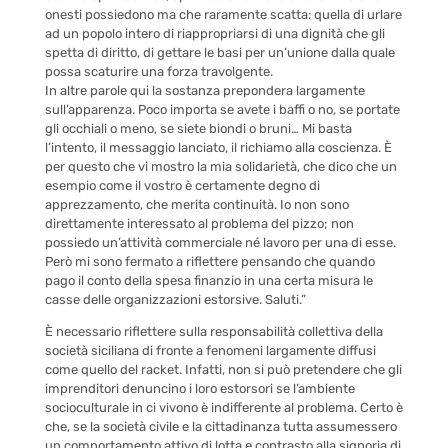
onesti possiedono ma che raramente scatta: quella di urlare
ad un popolo intero di riappropriarsi di una dignità che gli
spetta di diritto, di gettare le basi per un’unione dalla quale
possa scaturire una forza travolgente.
In altre parole qui la sostanza prepondera largamente
sull’apparenza. Poco importa se avete i baffi o no, se portate
gli occhiali o meno, se siete biondi o bruni… Mi basta
l’intento, il messaggio lanciato, il richiamo alla coscienza. È
per questo che vi mostro la mia solidarietà, che dico che un
esempio come il vostro è certamente degno di
apprezzamento, che merita continuità. Io non sono
direttamente interessato al problema del pizzo; non
possiedo un’attività commerciale né lavoro per una di esse.
Però mi sono fermato a riflettere pensando che quando
pago il conto della spesa finanzio in una certa misura le
casse delle organizzazioni estorsive. Saluti.”
È necessario riflettere sulla responsabilità collettiva della
società siciliana di fronte a fenomeni largamente diffusi
come quello del racket. Infatti, non si può pretendere che gli
imprenditori denuncino i loro estorsori se l’ambiente
socioculturale in ci vivono è indifferente al problema. Certo è
che, se la società civile e la cittadinanza tutta assumessero
un comportamento attivo di lotta e contrasto alla signoria di