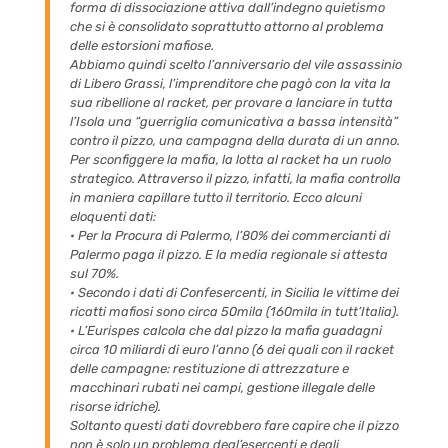
forma di dissociazione attiva dall’indegno quietismo
che si è consolidato soprattutto attorno al problema
delle estorsioni mafiose.
Abbiamo quindi scelto l’anniversario del vile assassinio
di Libero Grassi, l’imprenditore che pagò con la vita la
sua ribellione al racket, per provare a lanciare in tutta
l’Isola una “guerriglia comunicativa a bassa intensità”
contro il pizzo, una campagna della durata di un anno.
Per sconfiggere la mafia, la lotta al racket ha un ruolo
strategico. Attraverso il pizzo, infatti, la mafia controlla
in maniera capillare tutto il territorio. Ecco alcuni
eloquenti dati:
• Per la Procura di Palermo, l’80% dei commercianti di
Palermo paga il pizzo. E la media regionale si attesta
sul 70%.
• Secondo i dati di Confesercenti, in Sicilia le vittime dei
ricatti mafiosi sono circa 50mila (160mila in tutt’Italia).
• L’Eurispes calcola che dal pizzo la mafia guadagni
circa 10 miliardi di euro l’anno (6 dei quali con il racket
delle campagne: restituzione di attrezzature e
macchinari rubati nei campi, gestione illegale delle
risorse idriche).
Soltanto questi dati dovrebbero fare capire che il pizzo
non è solo un problema degl’esercenti e degli