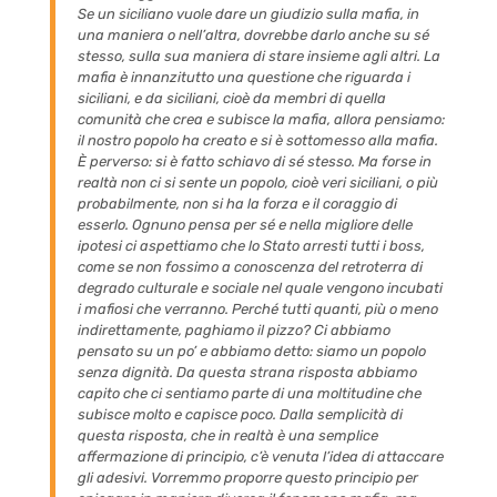
Se un siciliano vuole dare un giudizio sulla mafia, in
una maniera o nell’altra, dovrebbe darlo anche su sé
stesso, sulla sua maniera di stare insieme agli altri. La
mafia è innanzitutto una questione che riguarda i
siciliani, e da siciliani, cioè da membri di quella
comunità che crea e subisce la mafia, allora pensiamo:
il nostro popolo ha creato e si è sottomesso alla mafia.
È perverso: si è fatto schiavo di sé stesso. Ma forse in
realtà non ci si sente un popolo, cioè veri siciliani, o più
probabilmente, non si ha la forza e il coraggio di
esserlo. Ognuno pensa per sé e nella migliore delle
ipotesi ci aspettiamo che lo Stato arresti tutti i boss,
come se non fossimo a conoscenza del retroterra di
degrado culturale e sociale nel quale vengono incubati
i mafiosi che verranno. Perché tutti quanti, più o meno
indirettamente, paghiamo il pizzo? Ci abbiamo
pensato su un po’ e abbiamo detto:
siamo
un popolo
senza dignità. Da questa strana risposta abbiamo
capito che ci sentiamo parte di una moltitudine che
subisce molto e capisce poco. Dalla semplicità di
questa risposta, che in realtà è una semplice
affermazione di principio, c’è venuta l’idea di attaccare
gli adesivi. Vorremmo proporre questo principio per