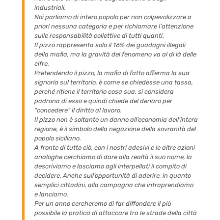
industriali.
Noi parliamo di intero popolo per non colpevolizzare a
priori nessuna categoria e per richiamare l’attenzione
sulle responsabilità collettive di tutti quanti.
Il pizzo rappresenta solo il 16% dei guadagni illegali
della mafia, ma la gravità del fenomeno va al di là delle
cifre.
Pretendendo il pizzo, la mafia di fatto afferma la sua
signoria sul territorio, è come se chiedesse una tassa,
perché ritiene il territorio cosa sua, si considera
padrona di esso e quindi chiede del denaro per
“concedere” il diritto al lavoro.
Il pizzo non è soltanto un danno all’economia dell’intera
regione, è il simbolo della negazione della sovranità del
popolo siciliano.
A fronte di tutto ciò, con i nostri adesivi e le altre azioni
analoghe cerchiamo di dare alla realtà il suo nome, la
descriviamo e lasciamo agli interpellati il compito di
decidere. Anche sull’opportunità di aderire, in quanto
semplici cittadini, alla campagna che intraprendiamo
e lanciamo.
Per un anno cercheremo di far diffondere il più
possibile la pratica di attaccare tra le strade della città