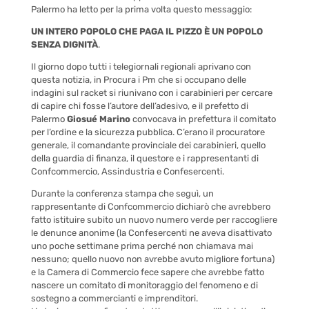
Palermo ha letto per la prima volta questo messaggio:
UN INTERO POPOLO CHE PAGA IL PIZZO È UN POPOLO
SENZA DIGNITÀ
.
Il giorno dopo tutti i telegiornali regionali aprivano con
questa notizia, in Procura i Pm che si occupano delle
indagini sul racket si riunivano con i carabinieri per cercare
di capire chi fosse l’autore dell’adesivo, e il prefetto di
Palermo
Giosué Marino
convocava in prefettura il comitato
per l’ordine e la sicurezza pubblica. C’erano il procuratore
generale, il comandante provinciale dei carabinieri, quello
della guardia di finanza, il questore e i rappresentanti di
Confcommercio, Assindustria e Confesercenti.
Durante la conferenza stampa che seguì, un
rappresentante di Confcommercio dichiarò che avrebbero
fatto istituire subito un nuovo numero verde per raccogliere
le denunce anonime (la Confesercenti ne aveva disattivato
uno poche settimane prima perché non chiamava mai
nessuno; quello nuovo non avrebbe avuto migliore fortuna)
e la Camera di Commercio fece sapere che avrebbe fatto
nascere un comitato di monitoraggio del fenomeno e di
sostegno a commercianti e imprenditori.