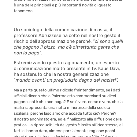
è una delle principali e più importanti novità di questo
fenomeno.
Un sociologo della comunicazione di massa, il
professore Abruzzese ha colto nel nostro gesto il
rischio dell’approssimazione perché: “
ci sono quelli
che pagano il pizzo, ma c’è altrettanta gente che
non lo paga
”.
Estremizzando questo ragionamento, un esperto
di comunicazione molto presente in tv, Kaus Davi,
ha sostenuto che la nostra generalizzazione
“
manda avanti un pregiudizio degno dei nazisti”.
Ma a parte questo ultimo ridicolo fraintendimento, se i dati
ufficiali dicono che a Palermo otto commercianti su dieci
pagano,
chi
è che non paga? E se è vero, come è vero, che la
mafia rappresenta una netta minoranza della società
siciliana, perché lasciamo che accada tutto ciò? Perché?
Il nostro anonimato era, ed è, finalizzato alla diffusione della
pratica. La riproducibilità del gesto è insita all’idea stessa, e i
fatti ci hanno dato, almeno parzialmente, ragione: pochi
giorni dopo gli stessi adesivi comparvero a Vibo Valenzia.