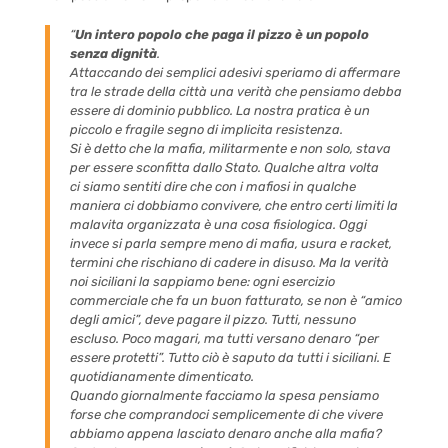
“
Un intero popolo che paga il pizzo è un popolo
senza dignità
.
Attaccando dei semplici adesivi speriamo di affermare
tra le strade della città una verità che pensiamo debba
essere di dominio pubblico. La nostra pratica è un
piccolo e fragile segno di implicita resistenza.
Si è detto che la mafia, militarmente e non solo, stava
per essere sconfitta dallo Stato. Qualche altra volta
ci
siamo
sentiti dire che con i mafiosi in qualche
maniera ci dobbiamo convivere, che entro certi limiti la
malavita organizzata è una cosa fisiologica. Oggi
invece si parla sempre meno di mafia, usura e racket,
termini che rischiano di cadere in disuso. Ma la verità
noi siciliani la sappiamo bene: ogni esercizio
commerciale che fa un buon fatturato, se non è “amico
degli amici”, deve pagare il pizzo. Tutti, nessuno
escluso. Poco magari, ma tutti versano denaro “per
essere protetti”. Tutto ciò è saputo da tutti i siciliani. E
quotidianamente dimenticato.
Quando giornalmente facciamo la spesa pensiamo
forse che comprandoci semplicemente di che vivere
abbiamo appena lasciato denaro anche alla mafia?