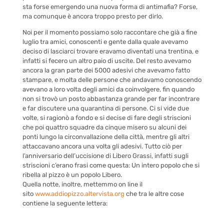
sta forse emergendo una nuova forma di antimafia? Forse,
ma comunque è ancora troppo presto per dirlo.
Noi per il momento possiamo solo raccontare che già a fine
luglio tra amici, conoscenti e gente dalla quale avevamo
deciso di lasciarci trovare eravamo diventati una trentina, e
infatti si fecero un altro paio di uscite. Del resto avevamo
ancora la gran parte dei 5000 adesivi che avevamo fatto
stampare, e molta delle persone che andavamo conoscendo
avevano a loro volta degli amici da coinvolgere, fin quando
non si trovò un posto abbastanza grande per far incontrare
e far discutere una quarantina di persone. Ci si vide due
volte, si ragionò a fondo e si decise di fare degli striscioni
che poi quattro squadre da cinque misero su alcuni dei
ponti lungo la circonvallazione della città, mentre gli altri
attaccavano ancora una volta gli adesivi. Tutto ciò per
l’anniversario dell’uccisione di Libero Grassi, infatti sugli
striscioni c’erano frasi come questa: Un intero popolo che si
ribella al pizzo è un popolo Libero.
Quella notte, inoltre, mettemmo on line il
sito
www.addiopizzo.altervista.org
che tra le altre cose
contiene la seguente lettera: