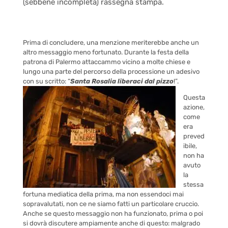
(sebbene incompleta) rassegna stampa.
Prima di concludere, una menzione meriterebbe anche un
altro messaggio meno fortunato. Durante la festa della
patrona di Palermo attaccammo vicino a molte chiese e
lungo una parte del percorso della processione un adesivo
con su scritto: “
Santa Rosalia liberaci dal pizzo
!”.
Questa
azione,
come
era
preved
ibile,
non ha
avuto
la
stessa
fortuna mediatica della prima, ma non essendoci mai
sopravalutati, non ce ne
siamo
fatti un particolare cruccio.
Anche se questo messaggio non ha funzionato, prima o poi
si dovrà discutere ampiamente anche di questo: malgrado