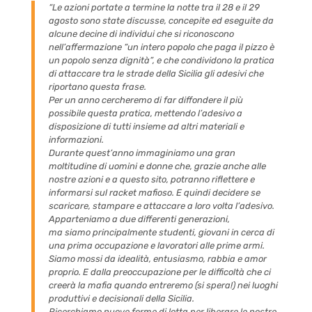
“Le azioni portate a termine la notte tra il 28 e il 29
agosto sono state discusse, concepite ed eseguite da
alcune decine di individui che si riconoscono
nell’affermazione “un intero popolo che paga il pizzo è
un popolo senza dignità”, e che condividono la pratica
di attaccare tra le strade della Sicilia gli adesivi che
riportano questa frase.
Per un anno cercheremo di far diffondere il più
possibile questa pratica, mettendo l’adesivo a
disposizione di tutti insieme ad altri materiali e
informazioni.
Durante quest’anno immaginiamo una gran
moltitudine di uomini e donne che, grazie anche alle
nostre azioni e a questo sito, potranno riflettere e
informarsi sul racket mafioso. E quindi decidere se
scaricare, stampare e attaccare a loro volta l’adesivo.
Apparteniamo a due differenti generazioni,
ma
siamo
principalmente studenti, giovani in cerca di
una prima occupazione e lavoratori alle prime armi.
Siamo
mossi da idealità, entusiasmo, rabbia e amor
proprio. E dalla preoccupazione per le difficoltà che ci
creerà la mafia quando entreremo (si spera!) nei luoghi
produttivi e decisionali della Sicilia.
Ricerchiamo nuove forme di lotta per liberare le nostre