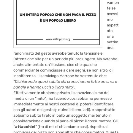
vamen
te se
avessi
mo
aspett
ato
una
settim
ana,
l’anonimato del gesto avrebbe tenuto la tensione e
l’attenzione alte per un periodo più prolungato. Ma avrebbe
anche alimentato un’illusione, cioè che qualche
commerciante cominciasse a dare segni, se non altro, di
insofferenza. Il semiologo Marrone ha sostenuto che:
“
Dichiarando quasi subito
chi
erano hanno fatto un errore
banale e hanno ucciso il loro mito”
.
Effettivamente abbiamo privato il senzazionalismo dei
media di un “mito”, ma facendo così abbiamo permesso
immediatamente ai nostri coetanei di potersi identificare
con gli autori del gesto (e quindi di emularli), e soprattutto
abbiamo subito tirato in ballo un soggetto mai tenuto in
considerazione quando si parla di pizzo: il consumatore. Gli
“attacchini
” (fra di noi ci chiamiamo così), rispetto al
problema del pizzo non sono altro che consumatori. Questa