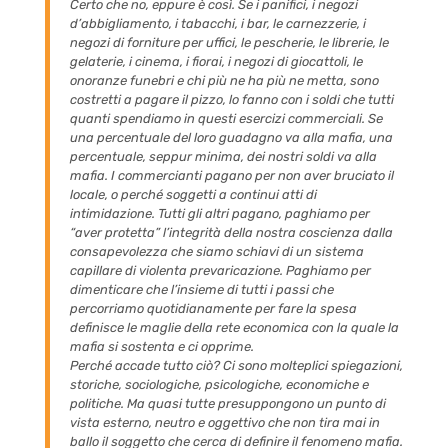
Certo che no, eppure è così. Se i panifici, i negozi
d’abbigliamento, i tabacchi, i bar, le carnezzerie, i
negozi di forniture per uffici, le pescherie, le librerie, le
gelaterie, i cinema, i fiorai, i negozi di giocattoli, le
onoranze funebri e
chi
più ne ha più ne metta, sono
costretti a pagare il pizzo, lo fanno con i soldi che tutti
quanti spendiamo in questi esercizi commerciali. Se
una percentuale del loro guadagno va alla mafia, una
percentuale, seppur minima, dei nostri soldi va alla
mafia. I commercianti pagano per non aver bruciato il
locale, o perché soggetti a continui atti di
intimidazione. Tutti gli altri pagano, paghiamo per
“aver protetta” l’integrità della nostra coscienza dalla
consapevolezza che
siamo
schiavi di un sistema
capillare di violenta prevaricazione. Paghiamo per
dimenticare che l’insieme di tutti i passi che
percorriamo quotidianamente per fare la spesa
definisce le maglie della rete economica con la quale la
mafia si sostenta e ci opprime.
Perché accade tutto ciò? Ci sono molteplici spiegazioni,
storiche, sociologiche, psicologiche, economiche e
politiche. Ma quasi tutte presuppongono un punto di
vista esterno, neutro e oggettivo che non tira mai in
ballo il soggetto che cerca di definire il fenomeno mafia.