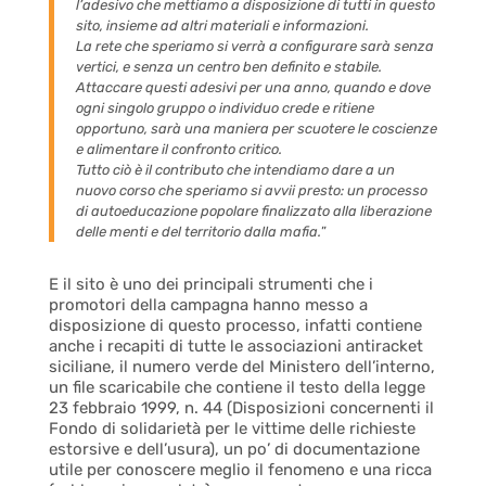
l’adesivo che mettiamo a disposizione di tutti in questo
sito, insieme ad altri materiali e informazioni.
La rete che speriamo si verrà a configurare sarà senza
vertici, e senza un centro ben definito e stabile.
Attaccare questi adesivi per una anno, quando e dove
ogni singolo gruppo o individuo crede e ritiene
opportuno, sarà una maniera per scuotere le coscienze
e alimentare il confronto critico.
Tutto ciò è il contributo che intendiamo dare a un
nuovo corso che speriamo si avvii presto: un processo
di autoeducazione popolare finalizzato alla liberazione
delle menti e del territorio dalla mafia.
”
E il sito è uno dei principali strumenti che i
promotori della campagna hanno messo a
disposizione di questo processo, infatti contiene
anche i recapiti di tutte le associazioni antiracket
siciliane, il numero verde del Ministero dell’interno,
un file scaricabile che contiene il testo della legge
23 febbraio 1999, n. 44 (Disposizioni concernenti il
Fondo di solidarietà per le vittime delle richieste
estorsive e dell’usura), un po’ di documentazione
utile per conoscere meglio il fenomeno e una ricca