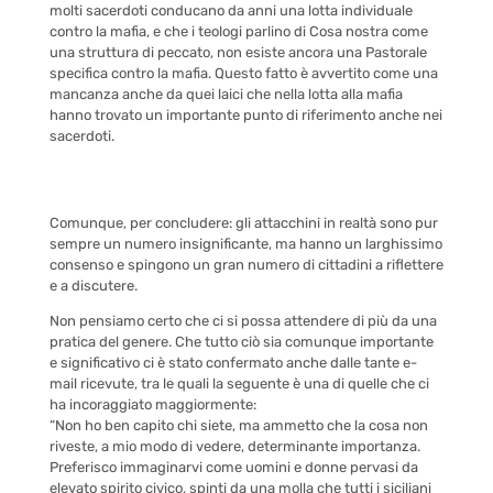
molti sacerdoti conducano da anni una lotta individuale
contro la mafia, e che i teologi parlino di Cosa nostra come
una struttura di peccato, non esiste ancora una Pastorale
specifica contro la mafia. Questo fatto è avvertito come una
mancanza anche da quei laici che nella lotta alla mafia
hanno trovato un importante punto di riferimento anche nei
sacerdoti.
Comunque, per concludere: gli attacchini in realtà sono pur
sempre un numero insignificante, ma hanno un larghissimo
consenso e spingono un gran numero di cittadini a riflettere
e a discutere.
Non pensiamo certo che ci si possa attendere di più da una
pratica del genere. Che tutto ciò sia comunque importante
e significativo ci è stato confermato anche dalle tante e-
mail ricevute, tra le quali la seguente è una di quelle che ci
ha incoraggiato maggiormente:
“Non ho ben capito
chi
siete, ma ammetto che la cosa non
riveste, a mio modo di vedere, determinante importanza.
Preferisco immaginarvi come uomini e donne pervasi da
elevato spirito civico, spinti da una molla che tutti i siciliani