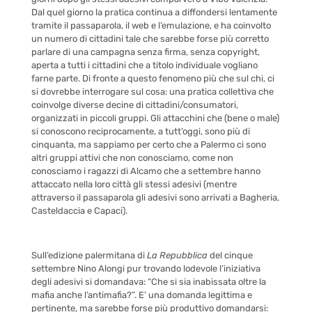
Dal quel giorno la pratica continua a diffondersi lentamente
tramite il passaparola, il web e l’emulazione, e ha coinvolto
un numero di cittadini tale che sarebbe forse più corretto
parlare di una campagna senza firma, senza copyright,
aperta a tutti i cittadini che a titolo individuale vogliano
farne parte. Di fronte a questo fenomeno più che sul
chi
, ci
si dovrebbe interrogare sul cosa: una pratica collettiva che
coinvolge diverse decine di cittadini/consumatori,
organizzati in piccoli gruppi. Gli attacchini che (bene o male)
si conoscono reciprocamente, a tutt’oggi, sono più di
cinquanta, ma sappiamo per certo che a Palermo ci sono
altri gruppi attivi che non conosciamo, come non
conosciamo i ragazzi di Alcamo che a settembre hanno
attaccato nella loro città gli stessi adesivi (mentre
attraverso il passaparola gli adesivi sono arrivati a Bagheria,
Casteldaccia e Capaci).
Sull’edizione palermitana di
La Repubblica
del cinque
settembre Nino Alongi pur trovando lodevole l’iniziativa
degli adesivi si domandava: “Che si sia inabissata oltre la
mafia anche l’antimafia?”. E’ una domanda legittima e
pertinente, ma sarebbe forse più produttivo domandarsi: