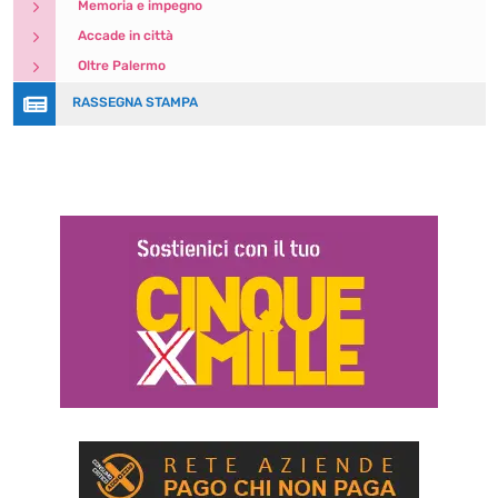
5
Memoria e impegno
5
Accade in città
5
Oltre Palermo

RASSEGNA STAMPA