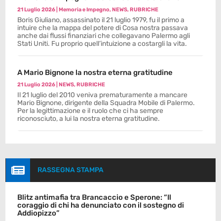
21 Luglio 2026
|
Memoria e Impegno
,
NEWS
,
RUBRICHE
Boris Giuliano, assassinato il 21 luglio 1979, fu il primo a
intuire che la mappa del potere di Cosa nostra passava
anche dai flussi finanziari che collegavano Palermo agli
Stati Uniti. Fu proprio quell’intuizione a costargli la vita.
A Mario Bignone la nostra eterna gratitudine
21 Luglio 2026
|
NEWS
,
RUBRICHE
Il 21 luglio del 2010 veniva prematuramente a mancare
Mario Bignone, dirigente della Squadra Mobile di Palermo.
Per la legittimazione e il ruolo che ci ha sempre
riconosciuto, a lui la nostra eterna gratitudine.

RASSEGNA STAMPA
Blitz antimafia tra Brancaccio e Sperone: “Il
coraggio di chi ha denunciato con il sostegno di
Addiopizzo”