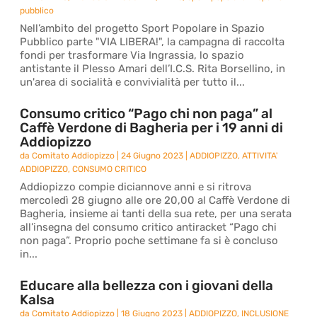
pubblico
Nell’ambito del progetto Sport Popolare in Spazio
Pubblico parte "VIA LIBERA!", la campagna di raccolta
fondi per trasformare Via Ingrassia, lo spazio
antistante il Plesso Amari dell’I.C.S. Rita Borsellino, in
un'area di socialità e convivialità per tutto il...
Consumo critico “Pago chi non paga” al
Caffè Verdone di Bagheria per i 19 anni di
Addiopizzo
da
Comitato Addiopizzo
|
24 Giugno 2023
|
ADDIOPIZZO
,
ATTIVITA'
ADDIOPIZZO
,
CONSUMO CRITICO
Addiopizzo compie diciannove anni e si ritrova
mercoledì 28 giugno alle ore 20,00 al Caffè Verdone di
Bagheria, insieme ai tanti della sua rete, per una serata
all’insegna del consumo critico antiracket “Pago chi
non paga”. Proprio poche settimane fa si è concluso
in...
Educare alla bellezza con i giovani della
Kalsa
da
Comitato Addiopizzo
|
18 Giugno 2023
|
ADDIOPIZZO
,
INCLUSIONE