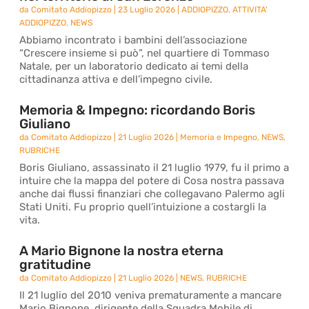
da
Comitato Addiopizzo
|
23 Luglio 2026
|
ADDIOPIZZO
,
ATTIVITA'
ADDIOPIZZO
,
NEWS
Abbiamo incontrato i bambini dell’associazione
“Crescere insieme si può”, nel quartiere di Tommaso
Natale, per un laboratorio dedicato ai temi della
cittadinanza attiva e dell’impegno civile.
Memoria & Impegno: ricordando Boris
Giuliano
da
Comitato Addiopizzo
|
21 Luglio 2026
|
Memoria e Impegno
,
NEWS
,
RUBRICHE
Boris Giuliano, assassinato il 21 luglio 1979, fu il primo a
intuire che la mappa del potere di Cosa nostra passava
anche dai flussi finanziari che collegavano Palermo agli
Stati Uniti. Fu proprio quell’intuizione a costargli la
vita.
A Mario Bignone la nostra eterna
gratitudine
da
Comitato Addiopizzo
|
21 Luglio 2026
|
NEWS
,
RUBRICHE
Il 21 luglio del 2010 veniva prematuramente a mancare
Mario Bignone, dirigente della Squadra Mobile di