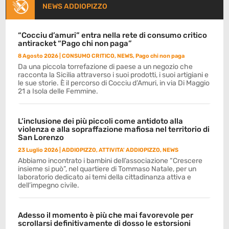
NEWS ADDIOPIZZO
“Cocciu d’amuri” entra nella rete di consumo critico
antiracket “Pago chi non paga”
8 Agosto 2026
|
CONSUMO CRITICO
,
NEWS
,
Pago chi non paga
Da una piccola torrefazione di paese a un negozio che
racconta la Sicilia attraverso i suoi prodotti, i suoi artigiani e
le sue storie. È il percorso di Cocciu d’Amuri, in via Di Maggio
21 a Isola delle Femmine.
L’inclusione dei più piccoli come antidoto alla
violenza e alla sopraffazione mafiosa nel territorio di
San Lorenzo
23 Luglio 2026
|
ADDIOPIZZO
,
ATTIVITA' ADDIOPIZZO
,
NEWS
Abbiamo incontrato i bambini dell’associazione “Crescere
insieme si può”, nel quartiere di Tommaso Natale, per un
laboratorio dedicato ai temi della cittadinanza attiva e
dell’impegno civile.
Adesso il momento è più che mai favorevole per
scrollarsi definitivamente di dosso le estorsioni