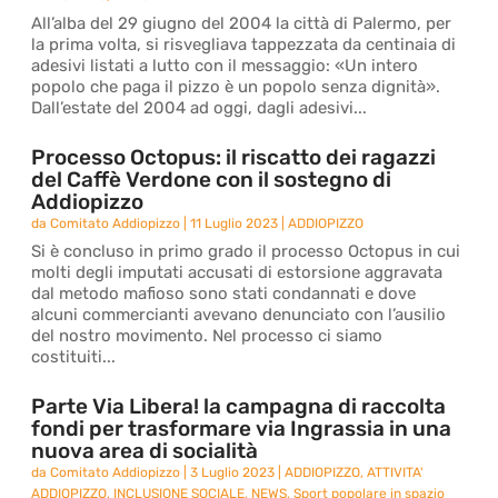
All’alba del 29 giugno del 2004 la città di Palermo, per
la prima volta, si risvegliava tappezzata da centinaia di
adesivi listati a lutto con il messaggio: «Un intero
popolo che paga il pizzo è un popolo senza dignità».
Dall’estate del 2004 ad oggi, dagli adesivi...
Processo Octopus: il riscatto dei ragazzi
del Caffè Verdone con il sostegno di
Addiopizzo
da
Comitato Addiopizzo
|
11 Luglio 2023
|
ADDIOPIZZO
Si è concluso in primo grado il processo Octopus in cui
molti degli imputati accusati di estorsione aggravata
dal metodo mafioso sono stati condannati e dove
alcuni commercianti avevano denunciato con l’ausilio
del nostro movimento. Nel processo ci siamo
costituiti...
Parte Via Libera! la campagna di raccolta
fondi per trasformare via Ingrassia in una
nuova area di socialità
da
Comitato Addiopizzo
|
3 Luglio 2023
|
ADDIOPIZZO
,
ATTIVITA'
ADDIOPIZZO
,
INCLUSIONE SOCIALE
,
NEWS
,
Sport popolare in spazio