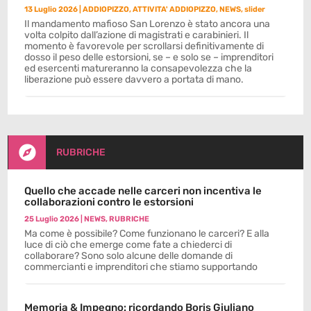
13 Luglio 2026
|
ADDIOPIZZO
,
ATTIVITA' ADDIOPIZZO
,
NEWS
,
slider
Il mandamento mafioso San Lorenzo è stato ancora una
volta colpito dall’azione di magistrati e carabinieri. Il
momento è favorevole per scrollarsi definitivamente di
dosso il peso delle estorsioni, se – e solo se – imprenditori
ed esercenti matureranno la consapevolezza che la
liberazione può essere davvero a portata di mano.

RUBRICHE
Quello che accade nelle carceri non incentiva le
collaborazioni contro le estorsioni
25 Luglio 2026
|
NEWS
,
RUBRICHE
Ma come è possibile? Come funzionano le carceri? E alla
luce di ciò che emerge come fate a chiederci di
collaborare? Sono solo alcune delle domande di
commercianti e imprenditori che stiamo supportando
Memoria & Impegno: ricordando Boris Giuliano