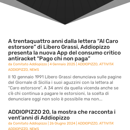
A trentaquattro anni dalla lettera “Al Caro
estorsore” di Libero Grassi, Addiopizzo
presenta la nuova App del consumo critico
antiracket “Pago chi non paga”
da
Comitato Addiopizzo
|
4 Gennaio 2025
|
ADDIOPIZZO
,
ATTIVITA'
ADDIOPIZZO
,
NEWS
Il 10 gennaio 1991 Libero Grassi denunciava sulle pagine
del Giornale di Sicilia i suoi aguzzini con la lettera al
“Caro estorsore”. A 34 anni da quella vicenda anche se
c’è chi continua a pagare le estorsioni, la scelta di
denunciare oggi non solo è possibile ma non...
ADDIOPIZZO 20, la mostra che racconta i
vent’anni di Addiopizzo
da
Comitato Addiopizzo
|
26 Giugno 2024
|
ADDIOPIZZO
,
ATTIVITA'
ADDIOPIZZO
,
NEWS