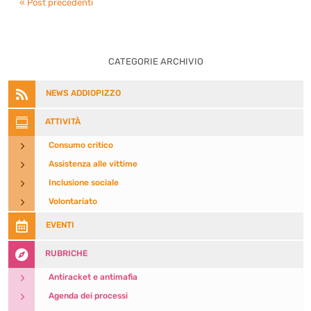
« Post precedenti
CATEGORIE ARCHIVIO

NEWS ADDIOPIZZO

ATTIVITÀ
5
Consumo critico
5
Assistenza alle vittime
5
Inclusione sociale
5
Volontariato

EVENTI

RUBRICHE
5
Antiracket e antimafia
5
Agenda dei processi