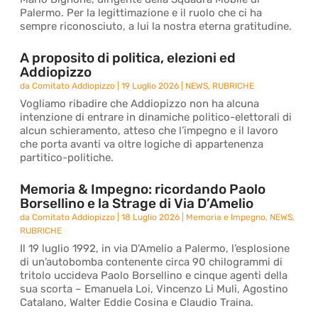
Palermo. Per la legittimazione e il ruolo che ci ha
sempre riconosciuto, a lui la nostra eterna gratitudine.
A proposito di politica, elezioni ed
Addiopizzo
da
Comitato Addiopizzo
|
19 Luglio 2026
|
NEWS
,
RUBRICHE
Vogliamo ribadire che Addiopizzo non ha alcuna
intenzione di entrare in dinamiche politico-elettorali di
alcun schieramento, atteso che l’impegno e il lavoro
che porta avanti va oltre logiche di appartenenza
partitico-politiche.
Memoria & Impegno: ricordando Paolo
Borsellino e la Strage di Via D’Amelio
da
Comitato Addiopizzo
|
18 Luglio 2026
|
Memoria e Impegno
,
NEWS
,
RUBRICHE
Il 19 luglio 1992, in via D’Amelio a Palermo, l’esplosione
di un’autobomba contenente circa 90 chilogrammi di
tritolo uccideva Paolo Borsellino e cinque agenti della
sua scorta – Emanuela Loi, Vincenzo Li Muli, Agostino
Catalano, Walter Eddie Cosina e Claudio Traina.