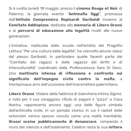
Si è svolta lunedì 18 maggio, presso il
cinema Rouge et Noir
di
Palermo, la giornata evento “
Antimafia Oggi
”, promossa
dall’
Istituto Comprensivo Rapisardi Garibaldi
insieme al
Comitato Addiopizzo
, dedicata alla
memoria di Libero Grassi
e ai
percorsi di educazione alla legalità
rivolti alle nuove
generazioni.
L’iniziativa, realizzata dalla scuola nell’ambito del Progetto
Lettura “Per una cultura della legalità”, ha coinvolto alcune classi
del plesso Garibaldi, in particolare quelle facenti parte del
“Comitato dei ragazzi e delle ragazze dei diritti e di
interculturalità” coordinato dalla Professoressa Sara Di Gesù.
Una
mattinata intensa di riflessione e confronto sul
significato dell’impegno civile contro la mafia
, a
trentacinque anni dall’uccisione dell’imprenditore palermitano.
Libero Grassi
, titolare della fabbrica di biancheria intima
Sigma
,
e noto per il suo coraggioso rifiuto di pagare il “pizzo” a Cosa
Nostra, rappresenta ancora oggi una delle figure simbolo
dell’antimafia civile. In un periodo storico in cui il racket delle
estorsioni veniva spesso vissuto come una realtà inevitabile,
Grassi scelse pubblicamente di denunciare
, rompendo il
muro del silenzio e dell’isolamento. Celebre resta la sua
lettera