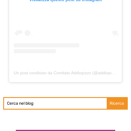
Un post condiviso da Comitato Addiopizzo (@addiopizzo_ufficiale)