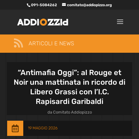
091-5084262
comitato@addiopizzo.org

ARTICOLI E NEWS
“Antimafia Oggi”: al Rouge et
Noir una mattinata in ricordo di
Libero Grassi con l’I.C.
Rapisardi Garibaldi
da
Comitato Addiopizzo

19 MAGGIO 2026