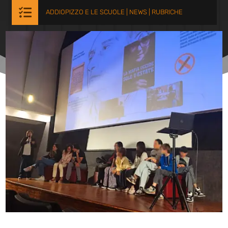

ADDIOPIZZO E LE SCUOLE
|
NEWS
|
RUBRICHE