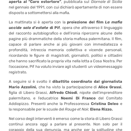
aperta al “Caro estortore”
, pubblicata sul
Giornale di Sicilia
nel gennaio del 1991, con cui dichiarò apertamente di non essere
disposto a sottomettersi alla mafia.
La mattinata si è aperta con la
proiezione del film
La mafia
uccide solo d’estate
di Pif
, opera che attraverso il linguaggio
del racconto autobiografico e dell’ironia ripercorre alcune delle
pagine più drammatiche della storia mafiosa palermitana. Il film,
capace di parlare anche ai più giovani con immediatezza e
profondità, intreccia memoria collettiva e vicende personali,
ricordando le figure di magistrati, giornalisti, politici e cittadini
che hanno sacrificato la propria vita nella lotta a Cosa Nostra. Per
l’occasione, Pif ha voluto inviare agli studenti un videomessaggio
registrato.
A seguire si è svolto il
dibattito coordinato dal giornalista
Mario Azzolini,
che ha visto la partecipazione di
Alice Grassi
,
figlia di Libero Grassi,
Alfredo Chiodi
, nipote dell’imprenditore
palermitano, e l’educatrice
Noemi Di Franco
del Comitato
Addiopizzo. Presenti anche la Professoressa
Cristina Deleo
e
la responsabile per le scuole del
Rouge et Noir,
Elena Rizzo.
Nel corso degli interventi è emerso come la storia di Libero Grassi
continui ancora oggi a parlare al presente. Non solo per il
coraggio della sua denuncia, ma anche per la solitudine che