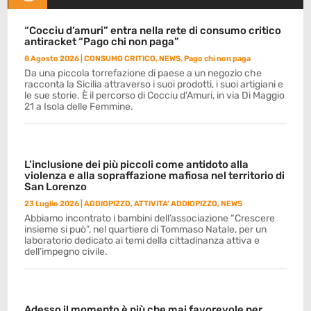
“Cocciu d’amuri” entra nella rete di consumo critico
antiracket “Pago chi non paga”
8 Agosto 2026
|
CONSUMO CRITICO
,
NEWS
,
Pago chi non paga
Da una piccola torrefazione di paese a un negozio che
racconta la Sicilia attraverso i suoi prodotti, i suoi artigiani e
le sue storie. È il percorso di Cocciu d’Amuri, in via Di Maggio
21 a Isola delle Femmine.
L’inclusione dei più piccoli come antidoto alla
violenza e alla sopraffazione mafiosa nel territorio di
San Lorenzo
23 Luglio 2026
|
ADDIOPIZZO
,
ATTIVITA' ADDIOPIZZO
,
NEWS
Abbiamo incontrato i bambini dell’associazione “Crescere
insieme si può”, nel quartiere di Tommaso Natale, per un
laboratorio dedicato ai temi della cittadinanza attiva e
dell’impegno civile.
Adesso il momento è più che mai favorevole per