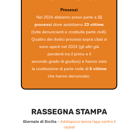
Processi
Nel 2024 abbiamo preso parte a
11
processi
dove assistiamo
23 vittime
(tutte denuncianti e costituite parte civili).
Quattro dei dodici processi sopra citati si
sono aperti nel 2024 (gli altri già
pendenti tra il primo e il
secondo grado di giudizio) e hanno visto
la costituzione di parte civile di
6 vittime
che hanno denunciato.
RASSEGNA STAMPA
Giornale di Sicilia
–
Addiopizzo lancia l’app contro il
racket