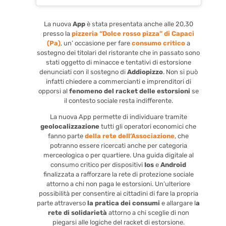
La nuova
App
è stata presentata anche alle 20,30
presso la
pizzeria “Dolce rosso pizza” di Capaci
(Pa)
, un’ occasione per fare
consumo critico
a
sostegno dei titolari del ristorante che in passato sono
stati oggetto di minacce e tentativi di estorsione
denunciati con il sostegno di
Addiopizzo
. Non si può
infatti chiedere a commercianti e imprenditori di
opporsi al
fenomeno del racket delle estorsioni
se
il contesto sociale resta indifferente.
La nuova App permette di individuare tramite
geolocalizzazione
tutti gli operatori economici che
fanno parte
della rete dell’Associazione
, che
potranno essere ricercati anche per categoria
merceologica o per quartiere. Una guida digitale al
consumo critico per dispositivi
Ios
e
Android
finalizzata a rafforzare la rete di protezione sociale
attorno a chi non paga le estorsioni. Un’ulteriore
possibilità per consentire ai cittadini di fare la propria
parte attraverso
la pratica dei consumi
e allargare l
a
rete di solidarietà
attorno a chi sceglie di non
piegarsi alle logiche del racket di estorsione.