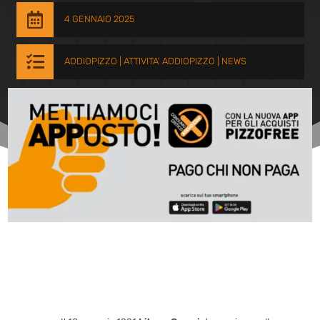

4 GENNAIO 2025

ADDIOPIZZO
|
ATTIVITA' ADDIOPIZZO
|
NEWS