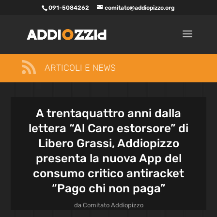
091-5084262
comitato@addiopizzo.org

ARTICOLI E NEWS
A trentaquattro anni dalla
lettera “Al Caro estorsore” di
Libero Grassi, Addiopizzo
presenta la nuova App del
consumo critico antiracket
“Pago chi non paga”
da
Comitato Addiopizzo