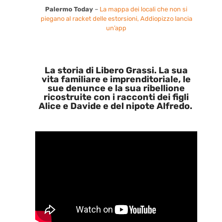
Palermo Today
–
La mappa dei locali che non si
piegano al racket delle estorsioni, Addiopizzo lancia
un’app
La storia di Libero Grassi. La sua
vita familiare e imprenditoriale, le
sue denunce e la sua ribellione
ricostruite con i racconti dei figli
Alice e Davide e del nipote Alfredo.