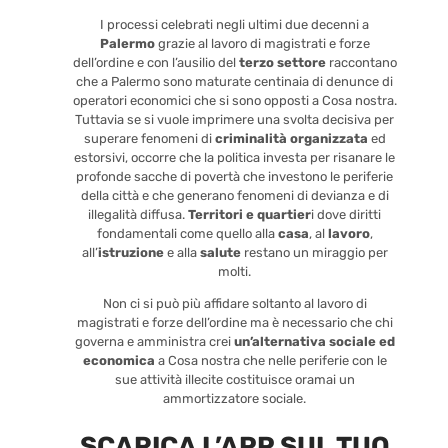
I processi celebrati negli ultimi due decenni a
Palermo
grazie al lavoro di magistrati e forze
dell’ordine e con l’ausilio del
terzo settore
raccontano
che a Palermo sono maturate centinaia di denunce di
operatori economici che si sono opposti a Cosa nostra.
Tuttavia se si vuole imprimere una svolta decisiva per
superare fenomeni di
criminalità organizzata
ed
estorsivi, occorre che la politica investa per risanare le
profonde sacche di povertà che investono le periferie
della città e che generano fenomeni di devianza e di
illegalità diffusa.
Territori e quartier
i dove diritti
fondamentali come quello alla
casa
, al
lavoro
,
all’
istruzione
e alla
salute
restano un miraggio per
molti.
Non ci si può più affidare soltanto al lavoro di
magistrati e forze dell’ordine ma è necessario che chi
governa e amministra crei
un’alternativa sociale ed
economica
a Cosa nostra che nelle periferie con le
sue attività illecite costituisce oramai un
ammortizzatore sociale.
SCARICA L’APP SUL TUO