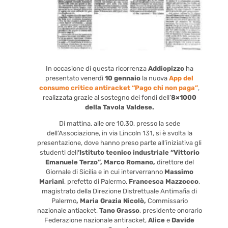
In occasione di questa ricorrenza
Addiopizzo
ha
presentato venerdì
10 gennaio
la nuova
App del
consumo critico antiracket “Pago chi non paga”
,
realizzata grazie al sostegno dei fondi dell’
8×1000
della Tavola Valdese.
Di mattina, alle ore 10.30, presso la sede
dell’Associazione, in via Lincoln 131, si è svolta la
presentazione, dove hanno preso parte all’iniziativa gli
studenti dell
’Istituto tecnico industriale “Vittorio
Emanuele Terzo”, Marco Romano,
direttore del
Giornale di Sicilia e in cui interverranno
Massimo
Mariani
, prefetto di Palermo,
Francesca Mazzocco
,
magistrato della Direzione Distrettuale Antimafia di
Palermo
, Maria Grazia Nicolò,
Commissario
nazionale antiacket,
Tano Grasso
, presidente onorario
Federazione nazionale antiracket,
Alice
e
Davide