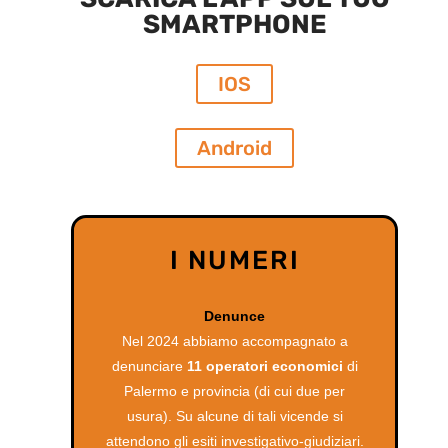
SMARTPHONE
IOS
Android
I NUMERI
Denunce
Nel 2024 abbiamo accompagnato a
denunciare
11 operatori economici
di
Palermo e provincia (di cui due per
usura). Su alcune di tali vicende si
attendono gli esiti investigativo-giudiziari.