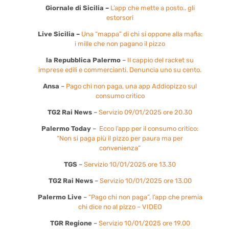
Giornale di Sicilia –
L’app che mette a posto.. gli
estorsori
Live Sicilia –
Una “mappa” di chi si oppone alla mafia:
i mille che non pagano il pizzo
la Repubblica Palermo
–
Il cappio del racket su
imprese edili e commercianti. Denuncia uno su cento.
Ansa
–
Pago chi non paga, una app Addiopizzo sul
consumo critico
TG2 Rai News
–
Servizio 09/01/2025 ore 20.30
Palermo Today
–
Ecco l’app per il consumo critico:
“Non si paga più il pizzo per paura ma per
convenienza”
TGS
–
Servizio 10/01/2025 ore 13.30
TG2 Rai News
–
Servizio 10/01/2025 ore 13.00
Palermo Live
–
“Pago chi non paga”, l’app che premia
chi dice no al pizzo – VIDEO
TGR Regione
–
Servizio 10/01/2025 ore 19.00