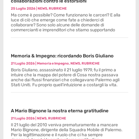
collaborazioni contro le estorsioni
25 Luglio 2026
|
NEWS
,
RUBRICHE
Ma come è possibile? Come funzionano le carceri? E alla
luce di ciò che emerge come fate a chiederci di
collaborare? Sono solo alcune delle domande di
commercianti e imprenditori che stiamo supportando
Memoria & Impegno: ricordando Boris Giuliano
21 Luglio 2026
|
Memoria e Impegno
,
NEWS
,
RUBRICHE
Boris Giuliano, assassinato il 21 luglio 1979, fu il primo a
intuire che la mappa del potere di Cosa nostra passava
anche dai flussi finanziari che collegavano Palermo agli
Stati Uniti. Fu proprio quell’intuizione a costargli la vita.
A Mario Bignone la nostra eterna gratitudine
21 Luglio 2026
|
NEWS
,
RUBRICHE
Il 21 luglio del 2010 veniva prematuramente a mancare
Mario Bignone, dirigente della Squadra Mobile di Palermo.
Per la legittimazione e il ruolo che ci ha sempre