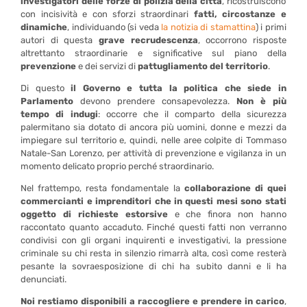
investigatori delle forze di polizia della città
, ricostruiscono
con incisività e con sforzi straordinari
fatti, circostanze e
dinamiche
, individuando (si veda
la notizia di stamattina
) i primi
autori di questa
grave recrudescenza
, occorrono risposte
altrettanto straordinarie e significative sul piano della
prevenzione
e dei servizi di
pattugliamento del territorio
.
Di questo
il Governo e tutta la politica che siede in
Parlamento
devono prendere consapevolezza.
Non è più
tempo di indugi
: occorre che il comparto della sicurezza
palermitano sia dotato di ancora più uomini, donne e mezzi da
impiegare sul territorio e, quindi, nelle aree colpite di Tommaso
Natale-San Lorenzo, per attività di prevenzione e vigilanza in un
momento delicato proprio perché straordinario.
Nel frattempo, resta fondamentale la
collaborazione di quei
commercianti e imprenditori che in questi mesi sono stati
oggetto di richieste estorsive
e che finora non hanno
raccontato quanto accaduto. Finché questi fatti non verranno
condivisi con gli organi inquirenti e investigativi, la pressione
criminale su chi resta in silenzio rimarrà alta, così come resterà
pesante la sovraesposizione di chi ha subito danni e li ha
denunciati.
Noi restiamo disponibili a raccogliere e prendere in carico
,