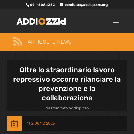
091-5084262
comitato@addiopizzo.org

ARTICOLI E NEWS
Oltre lo straordinario lavoro
repressivo occorre rilanciare la
prevenzione e la
collaborazione
da
Comitato Addiopizzo

11 GIUGNO 2026