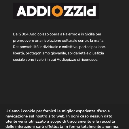
Dal 2004 Addiopizzo opera a Palermo e in Sicilia per
promuovere una rivoluzione culturale contro la mafia.
Responsabilità individuale e collettiva, partecipazione,
libertà, protagonismo giovanile, solidarietà e giustizia
sociale sono i valori in cui Addiopizzo si riconosce.
Usiamo i cookie per fornirti la miglior esperienza d'uso e
navigazione sul nostro sito web. In ogni caso nessun dato
Home
Statuto e bilancio
Contatti
utente verrà utilizzato a scopo di tracciamento e la raccolta
Privacy
Cookie
Child Protection Policy
delle interazioni sarà effettuata in forma totalmente anonima.