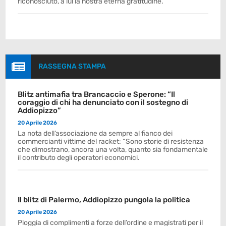
riconosciuto, a lui la nostra eterna gratitudine.

RASSEGNA STAMPA
Blitz antimafia tra Brancaccio e Sperone: “Il
coraggio di chi ha denunciato con il sostegno di
Addiopizzo”
20 Aprile 2026
La nota dell’associazione da sempre al fianco dei
commercianti vittime del racket: “Sono storie di resistenza
che dimostrano, ancora una volta, quanto sia fondamentale
il contributo degli operatori economici.
Il blitz di Palermo, Addiopizzo pungola la politica
20 Aprile 2026
Pioggia di complimenti a forze dell’ordine e magistrati per il