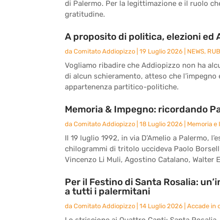
di Palermo. Per la legittimazione e il ruolo c
gratitudine.
A proposito di politica, elezioni ed
da
Comitato Addiopizzo
|
19 Luglio 2026
|
NEWS
,
RUB
Vogliamo ribadire che Addiopizzo non ha alcun
di alcun schieramento, atteso che l’impegno e 
appartenenza partitico-politiche.
Memoria & Impegno: ricordando Paol
da
Comitato Addiopizzo
|
18 Luglio 2026
|
Memoria e
Il 19 luglio 1992, in via D’Amelio a Palermo,
chilogrammi di tritolo uccideva Paolo Borsell
Vincenzo Li Muli, Agostino Catalano, Walter E
Per il Festino di Santa Rosalia: un
a tutti i palermitani
da
Comitato Addiopizzo
|
14 Luglio 2026
|
Accade in c
Lo striscione ai Quattro Canti: Santa Rosalia, l