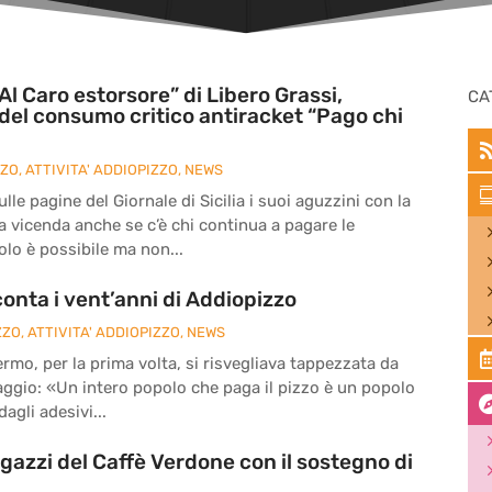
Al Caro estorsore” di Libero Grassi,
CA
del consumo critico antiracket “Pago chi
ZZO
,
ATTIVITA' ADDIOPIZZO
,
NEWS
le pagine del Giornale di Sicilia i suoi aguzzini con la
la vicenda anche se c’è chi continua a pagare le
olo è possibile ma non...
onta i vent’anni di Addiopizzo
ZZO
,
ATTIVITA' ADDIOPIZZO
,
NEWS
ermo, per la prima volta, si risvegliava tappezzata da
ssaggio: «Un intero popolo che paga il pizzo è un popolo
agli adesivi...
agazzi del Caffè Verdone con il sostegno di