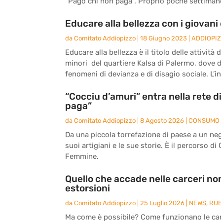
“Pago chi non paga”. Proprio poche settimane 
Educare alla bellezza con i giovani 
da
Comitato Addiopizzo
|
18 Giugno 2023
|
ADDIOPI
Educare alla bellezza è il titolo delle attivit
minori del quartiere Kalsa di Palermo, dove 
fenomeni di devianza e di disagio sociale. L’ini
“Cocciu d’amuri” entra nella rete 
paga”
da
Comitato Addiopizzo
|
8 Agosto 2026
|
CONSUMO 
Da una piccola torrefazione di paese a un nego
suoi artigiani e le sue storie. È il percorso di
Femmine.
Quello che accade nelle carceri non
estorsioni
da
Comitato Addiopizzo
|
25 Luglio 2026
|
NEWS
,
RU
Ma come è possibile? Come funzionano le carc