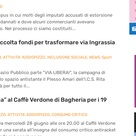
ZO
pus in cui molti degli imputati accusati di estorsione
ndannati e dove alcuni commercianti avevano
. Nel processo ci siamo costituiti...
ccolta fondi per trasformare via Ingrassia
O
,
ATTIVITA' ADDIOPIZZO
,
INCLUSIONE SOCIALE
,
NEWS
,
Sport
pazio Pubblico parte "VIA LIBERA!", la campagna di
o spazio antistante il Plesso Amari dell’I.C.S. Rita
 per tutto il...
” al Caffè Verdone di Bagheria per i 19
ZZO
,
ATTIVITA' ADDIOPIZZO
,
CONSUMO CRITICO
va mercoledì 28 giugno alle ore 20,00 al Caffè Verdone
per una serata all’insegna del consumo critico antiracket