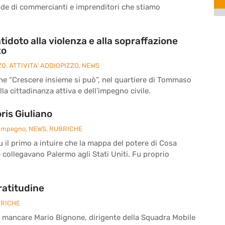
nde di commercianti e imprenditori che stiamo
tidoto alla violenza e alla sopraffazione
zo
ZO
,
ATTIVITA' ADDIOPIZZO
,
NEWS
ne “Crescere insieme si può”, nel quartiere di Tommaso
la cittadinanza attiva e dell’impegno civile.
is Giuliano
 Impegno
,
NEWS
,
RUBRICHE
fu il primo a intuire che la mappa del potere di Cosa
e collegavano Palermo agli Stati Uniti. Fu proprio
ratitudine
RICHE
a mancare Mario Bignone, dirigente della Squadra Mobile