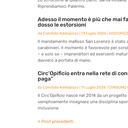
Riprendiamoci Palermo.
Adesso il momento è più che mai fa
dosso le estorsioni
da
Comitato Addiopizzo
|
13 Luglio 2026
|
ADDIOPIZ
Il mandamento mafioso San Lorenzo è stato an
carabinieri. Il momento è favorevole per scrol
– e solo se – imprenditori ed esercenti matu
davvero a portata di mano.
Circ’Opificio entra nella rete di c
paga”
da
Comitato Addiopizzo
|
11 Luglio 2026
|
CONSUMO 
Il Circ’Opificio nasce nel 2014 da un progetto
semplicemente insegnare una disciplina sport
inclusione.
« Post precedenti