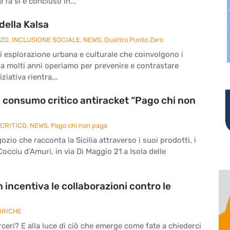
fa si è concluso in...
della Kalsa
ZZO
,
INCLUSIONE SOCIALE
,
NEWS
,
Quattro Punto Zero
à di esplorazione urbana e culturale che coinvolgono i
da molti anni operiamo per prevenire e contrastare
ziativa rientra...
di consumo critico antiracket “Pago chi non
CRITICO
,
NEWS
,
Pago chi non paga
zio che racconta la Sicilia attraverso i suoi prodotti, i
 Cocciu d’Amuri, in via Di Maggio 21 a Isola delle
 incentiva le collaborazioni contro le
BRICHE
eri? E alla luce di ciò che emerge come fate a chiederci