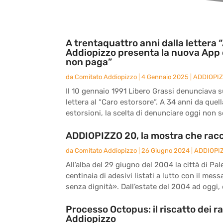
A trentaquattro anni dalla lettera “
Addiopizzo presenta la nuova App 
non paga”
da
Comitato Addiopizzo
|
4 Gennaio 2025
|
ADDIOPI
Il 10 gennaio 1991 Libero Grassi denunciava sul
lettera al “Caro estorsore”. A 34 anni da quel
estorsioni, la scelta di denunciare oggi non s
ADDIOPIZZO 20, la mostra che racc
da
Comitato Addiopizzo
|
26 Giugno 2024
|
ADDIOPI
All’alba del 29 giugno del 2004 la città di Pal
centinaia di adesivi listati a lutto con il me
senza dignità». Dall’estate del 2004 ad oggi, d
Processo Octopus: il riscatto dei r
Addiopizzo