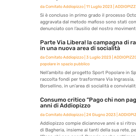
da
Comitato Addiopizzo
|
11 Luglio 2023
|
ADDIOPIZ
Si è concluso in primo grado il processo Octo
aggravata dal metodo mafioso sono stati co
denunciato con l’ausilio del nostro movimento
Parte Via Libera! la campagna di ra
in una nuova area di socialità
da
Comitato Addiopizzo
|
3 Luglio 2023
|
ADDIOPIZZ
popolare in spazio pubblico
Nell’ambito del progetto Sport Popolare in S
raccolta fondi per trasformare Via Ingrassia, l
Borsellino, in un'area di socialità e convivialità
Consumo critico “Pago chi non paga
anni di Addiopizzo
da
Comitato Addiopizzo
|
24 Giugno 2023
|
ADDIOPI
Addiopizzo compie diciannove anni e si ritro
di Bagheria, insieme ai tanti della sua rete, 