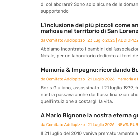
di collaborare? Sono solo alcune delle doma
supportando
L’inclusione dei più piccoli come an
mafiosa nel territorio di San Loren
da
Comitato Addiopizzo
|
23 Luglio 2026
|
ADDIOPIZ
Abbiamo incontrato i bambini dell’associazio
Natale, per un laboratorio dedicato ai temi del
Memoria & Impegno: ricordando Bor
da
Comitato Addiopizzo
|
21 Luglio 2026
|
Memoria e
Boris Giuliano, assassinato il 21 luglio 1979, 
nostra passava anche dai flussi finanziari ch
quell’intuizione a costargli la vita.
A Mario Bignone la nostra eterna g
da
Comitato Addiopizzo
|
21 Luglio 2026
|
NEWS
,
RUB
Il 21 luglio del 2010 veniva prematuramente 