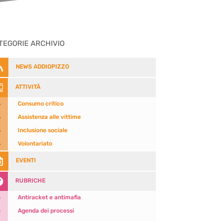
TEGORIE ARCHIVIO

NEWS ADDIOPIZZO

ATTIVITÀ
5
Consumo critico
5
Assistenza alle vittime
5
Inclusione sociale
5
Volontariato

EVENTI

RUBRICHE
5
Antiracket e antimafia
5
Agenda dei processi