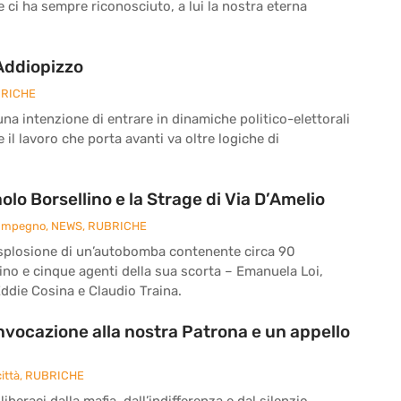
he ci ha sempre riconosciuto, a lui la nostra eterna
 Addiopizzo
RICHE
a intenzione di entrare in dinamiche politico-elettorali
il lavoro che porta avanti va oltre logiche di
o Borsellino e la Strage di Via D’Amelio
 Impegno
,
NEWS
,
RUBRICHE
 l’esplosione di un’autobomba contenente circa 90
ino e cinque agenti della sua scorta – Emanuela Loi,
ddie Cosina e Claudio Traina.
’invocazione alla nostra Patrona e un appello
ittà
,
RUBRICHE
iberaci dalla mafia, dall’indifferenza e dal silenzio.