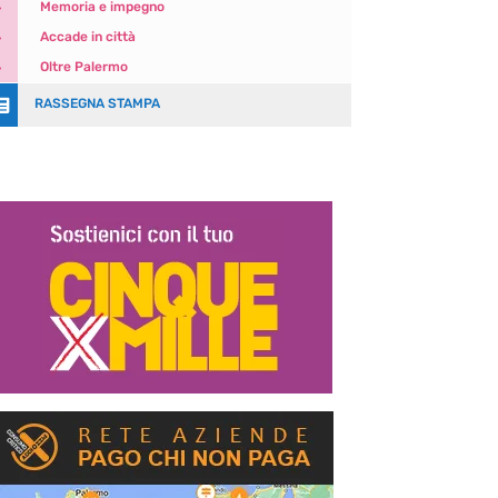
5
Memoria e impegno
5
Accade in città
5
Oltre Palermo

RASSEGNA STAMPA