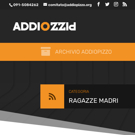
091-5084262
comitato@addiopizzo.org

ARCHIVIO ADDIOPIZZO
CATEGORIA

RAGAZZE MADRI