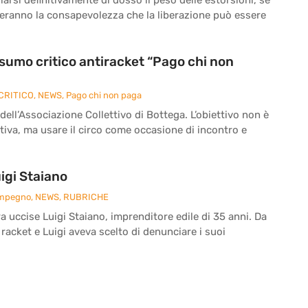
reranno la consapevolezza che la liberazione può essere
onsumo critico antiracket “Pago chi non
CRITICO
,
NEWS
,
Pago chi non paga
 dell’Associazione Collettivo di Bottega. L’obiettivo non è
iva, ma usare il circo come occasione di incontro e
igi Staiano
Impegno
,
NEWS
,
RUBRICHE
ra uccise Luigi Staiano, imprenditore edile di 35 anni. Da
 racket e Luigi aveva scelto di denunciare i suoi