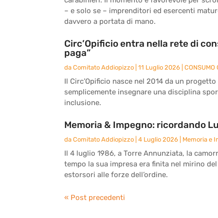
– e solo se – imprenditori ed esercenti matu
davvero a portata di mano.
Circ’Opificio entra nella rete di c
paga”
da
Comitato Addiopizzo
|
11 Luglio 2026
|
CONSUMO 
Il Circ’Opificio nasce nel 2014 da un progetto
semplicemente insegnare una disciplina sport
inclusione.
Memoria & Impegno: ricordando Lu
da
Comitato Addiopizzo
|
4 Luglio 2026
|
Memoria e 
Il 4 luglio 1986, a Torre Annunziata, la camor
tempo la sua impresa era finita nel mirino del
estorsori alle forze dell’ordine.
« Post precedenti