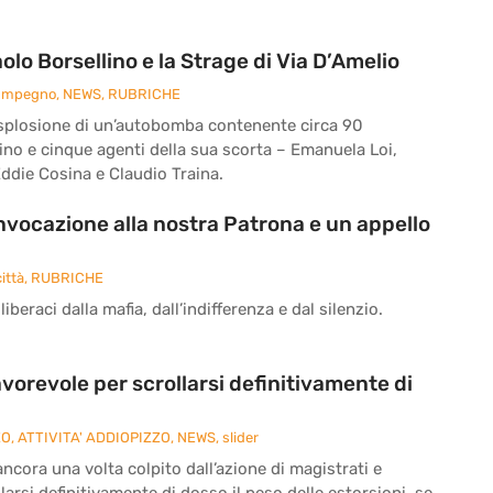
o Borsellino e la Strage di Via D’Amelio
 Impegno
,
NEWS
,
RUBRICHE
 l’esplosione di un’autobomba contenente circa 90
ino e cinque agenti della sua scorta – Emanuela Loi,
ddie Cosina e Claudio Traina.
’invocazione alla nostra Patrona e un appello
ittà
,
RUBRICHE
iberaci dalla mafia, dall’indifferenza e dal silenzio.
vorevole per scrollarsi definitivamente di
ZO
,
ATTIVITA' ADDIOPIZZO
,
NEWS
,
slider
cora una volta colpito dall’azione di magistrati e
larsi definitivamente di dosso il peso delle estorsioni, se