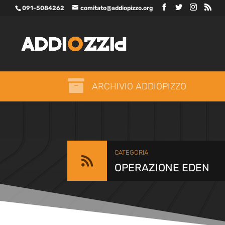
091-5084262
comitato@addiopizzo.org

ARCHIVIO ADDIOPIZZO
CATEGORIA

OPERAZIONE EDEN