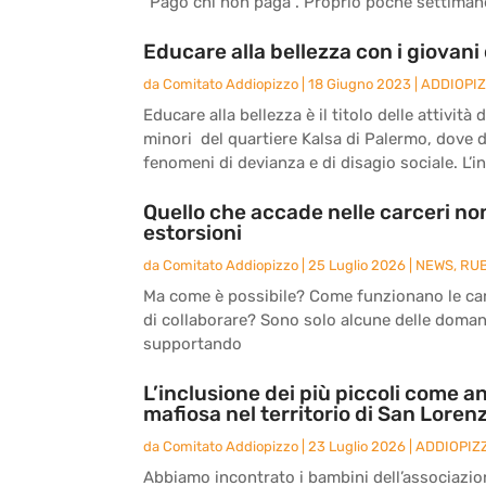
“Pago chi non paga”. Proprio poche settimane 
Educare alla bellezza con i giovani 
da
Comitato Addiopizzo
|
18 Giugno 2023
|
ADDIOPI
Educare alla bellezza è il titolo delle attivit
minori del quartiere Kalsa di Palermo, dove 
fenomeni di devianza e di disagio sociale. L’ini
Quello che accade nelle carceri non
estorsioni
da
Comitato Addiopizzo
|
25 Luglio 2026
|
NEWS
,
RU
Ma come è possibile? Come funzionano le carc
di collaborare? Sono solo alcune delle doma
supportando
L’inclusione dei più piccoli come an
mafiosa nel territorio di San Loren
da
Comitato Addiopizzo
|
23 Luglio 2026
|
ADDIOPIZ
Abbiamo incontrato i bambini dell’associazio