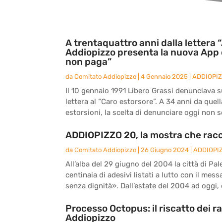
A trentaquattro anni dalla lettera “
Addiopizzo presenta la nuova App 
non paga”
da
Comitato Addiopizzo
|
4 Gennaio 2025
|
ADDIOPI
Il 10 gennaio 1991 Libero Grassi denunciava sul
lettera al “Caro estorsore”. A 34 anni da quel
estorsioni, la scelta di denunciare oggi non s
ADDIOPIZZO 20, la mostra che racc
da
Comitato Addiopizzo
|
26 Giugno 2024
|
ADDIOPI
All’alba del 29 giugno del 2004 la città di Pal
centinaia di adesivi listati a lutto con il me
senza dignità». Dall’estate del 2004 ad oggi, d
Processo Octopus: il riscatto dei r
Addiopizzo