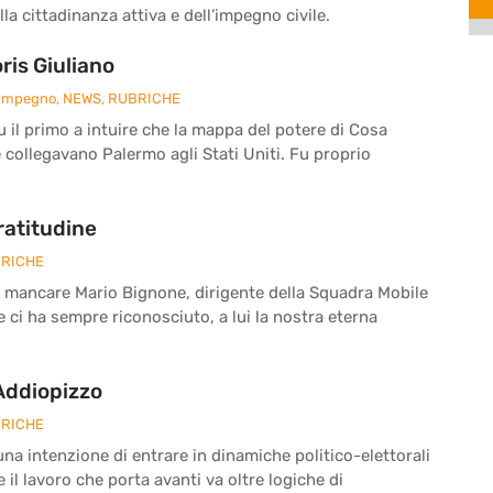
la cittadinanza attiva e dell’impegno civile.
is Giuliano
 Impegno
,
NEWS
,
RUBRICHE
fu il primo a intuire che la mappa del potere di Cosa
e collegavano Palermo agli Stati Uniti. Fu proprio
ratitudine
RICHE
a mancare Mario Bignone, dirigente della Squadra Mobile
he ci ha sempre riconosciuto, a lui la nostra eterna
 Addiopizzo
RICHE
a intenzione di entrare in dinamiche politico-elettorali
il lavoro che porta avanti va oltre logiche di