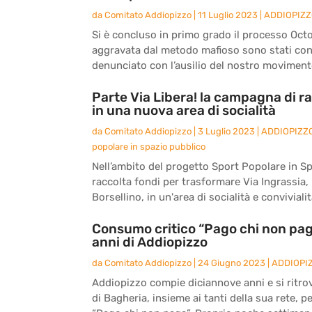
da
Comitato Addiopizzo
|
11 Luglio 2023
|
ADDIOPIZ
Si è concluso in primo grado il processo Octo
aggravata dal metodo mafioso sono stati co
denunciato con l’ausilio del nostro movimento
Parte Via Libera! la campagna di ra
in una nuova area di socialità
da
Comitato Addiopizzo
|
3 Luglio 2023
|
ADDIOPIZZ
popolare in spazio pubblico
Nell’ambito del progetto Sport Popolare in S
raccolta fondi per trasformare Via Ingrassia, l
Borsellino, in un'area di socialità e convivialità
Consumo critico “Pago chi non paga
anni di Addiopizzo
da
Comitato Addiopizzo
|
24 Giugno 2023
|
ADDIOPI
Addiopizzo compie diciannove anni e si ritro
di Bagheria, insieme ai tanti della sua rete, 