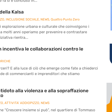
fa si è concluso in...
della Kalsa
ZZO
,
INCLUSIONE SOCIALE
,
NEWS
,
Quattro Punto Zero
à di esplorazione urbana e culturale che coinvolgono i
da molti anni operiamo per prevenire e contrastare
ziativa rientra...
 incentiva le collaborazioni contro le
BRICHE
eri? E alla luce di ciò che emerge come fate a chiederci
nde di commercianti e imprenditori che stiamo
tidoto alla violenza e alla sopraffazione
zo
ZO
,
ATTIVITA' ADDIOPIZZO
,
NEWS
ne “Crescere insieme si può”, nel quartiere di Tommaso