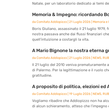
Natale, per un laboratorio dedicato ai temi del
Memoria & Impegno: ricordando Bor
da
Comitato Addiopizzo
|
21 Luglio 2026
|
Memoria e
Boris Giuliano, assassinato il 21 luglio 1979, 
nostra passava anche dai flussi finanziari ch
quell’intuizione a costargli la vita.
A Mario Bignone la nostra eterna g
da
Comitato Addiopizzo
|
21 Luglio 2026
|
NEWS
,
RUB
Il 21 luglio del 2010 veniva prematuramente 
di Palermo. Per la legittimazione e il ruolo c
gratitudine.
A proposito di politica, elezioni ed
da
Comitato Addiopizzo
|
19 Luglio 2026
|
NEWS
,
RUB
Vogliamo ribadire che Addiopizzo non ha alcun
di alcun schieramento, atteso che l’impegno e 