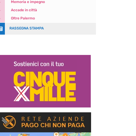
5
Memoria e impegno
5
Accade in città
5
Oltre Palermo

RASSEGNA STAMPA