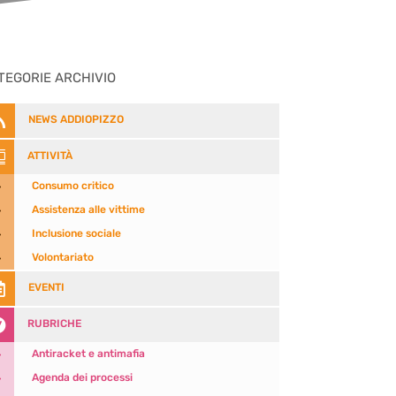
TEGORIE ARCHIVIO

NEWS ADDIOPIZZO

ATTIVITÀ
5
Consumo critico
5
Assistenza alle vittime
5
Inclusione sociale
5
Volontariato

EVENTI

RUBRICHE
5
Antiracket e antimafia
5
Agenda dei processi