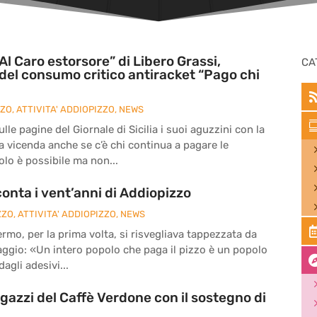
Al Caro estorsore” di Libero Grassi,
CA
del consumo critico antiracket “Pago chi
ZZO
,
ATTIVITA' ADDIOPIZZO
,
NEWS
le pagine del Giornale di Sicilia i suoi aguzzini con la
la vicenda anche se c’è chi continua a pagare le
olo è possibile ma non...
onta i vent’anni di Addiopizzo
ZZO
,
ATTIVITA' ADDIOPIZZO
,
NEWS
ermo, per la prima volta, si risvegliava tappezzata da
ssaggio: «Un intero popolo che paga il pizzo è un popolo
agli adesivi...
agazzi del Caffè Verdone con il sostegno di