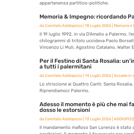
appartenenza partitico-politiche.
Memoria & Impegno: ricordando Paol
da
Comitato Addiopizzo
|
18 Luglio 2026
|
Memoria e
Il 19 luglio 1992, in via D’Amelio a Palermo,
chilogrammi di tritolo uccideva Paolo Borsell
Vincenzo Li Muli, Agostino Catalano, Walter E
Per il Festino di Santa Rosalia: un
a tutti i palermitani
da
Comitato Addiopizzo
|
14 Luglio 2026
|
Accade in c
Lo striscione ai Quattro Canti: Santa Rosalia, l
Riprendiamoci Palermo.
Adesso il momento è più che mai fa
dosso le estorsioni
da
Comitato Addiopizzo
|
13 Luglio 2026
|
ADDIOPIZ
Il mandamento mafioso San Lorenzo è stato an
carabinieri. Il momento è favorevole per scrol