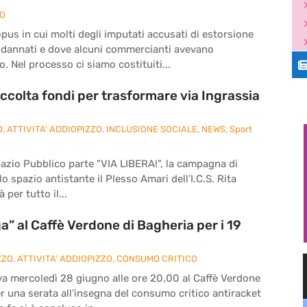
ZO
pus in cui molti degli imputati accusati di estorsione
ndannati e dove alcuni commercianti avevano
. Nel processo ci siamo costituiti...
ccolta fondi per trasformare via Ingrassia
O
,
ATTIVITA' ADDIOPIZZO
,
INCLUSIONE SOCIALE
,
NEWS
,
Sport
pazio Pubblico parte "VIA LIBERA!", la campagna di
o spazio antistante il Plesso Amari dell’I.C.S. Rita
 per tutto il...
” al Caffè Verdone di Bagheria per i 19
ZZO
,
ATTIVITA' ADDIOPIZZO
,
CONSUMO CRITICO
va mercoledì 28 giugno alle ore 20,00 al Caffè Verdone
per una serata all’insegna del consumo critico antiracket