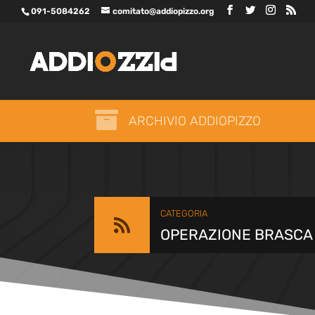
091-5084262
comitato@addiopizzo.org

ARCHIVIO ADDIOPIZZO
CATEGORIA

OPERAZIONE BRASCA