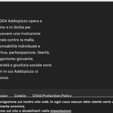
2004 Addiopizzo opera a
mo e in Sicilia per
uovere una rivoluzione
rale contro la mafia.
nsabilità individuale e
ttiva, partecipazione, libertà,
agonismo giovanile,
arietà e giustizia sociale sono
ori in cui Addiopizzo si
osce.
ivacy
Cookie
Child Protection Policy
navigazione sul nostro sito web. In ogni caso nessun dato utente verrà 
almente anonima.
 Sede Centrale: via Lincoln 131, 90133 Palermo
mo sul sito o disabilitarli nelle
impostazioni
.