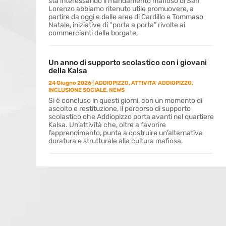
sta interessando il mandamento mafioso di San
Lorenzo abbiamo ritenuto utile promuovere, a
partire da oggi e dalle aree di Cardillo e Tommaso
Natale, iniziative di “porta a porta” rivolte ai
commercianti delle borgate.
Un anno di supporto scolastico con i giovani
della Kalsa
24 Giugno 2026
|
ADDIOPIZZO
,
ATTIVITA' ADDIOPIZZO
,
INCLUSIONE SOCIALE
,
NEWS
Si è concluso in questi giorni, con un momento di
ascolto e restituzione, il percorso di supporto
scolastico che Addiopizzo porta avanti nel quartiere
Kalsa. Un’attività che, oltre a favorire
l’apprendimento, punta a costruire un’alternativa
duratura e strutturale alla cultura mafiosa.