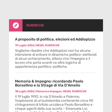

RUBRICHE
A proposito di politica, elezioni ed Addiopizzo
19 Luglio 2026
|
NEWS
,
RUBRICHE
Vogliamo ribadire che Addiopizzo non ha alcuna
intenzione di entrare in dinamiche politico-elettorali
di alcun schieramento, atteso che l’impegno e il
lavoro che porta avanti va oltre logiche di
appartenenza partitico-politiche.
Memoria & Impegno: ricordando Paolo
Borsellino e la Strage di Via D’Amelio
18 Luglio 2026
|
Memoria e Impegno
,
NEWS
,
RUBRICHE
Il 19 luglio 1992, in via D’Amelio a Palermo,
l’esplosione di un’autobomba contenente circa 90
chilogrammi di tritolo uccideva Paolo Borsellino e
cinque agenti della sua scorta – Emanuela Loi,