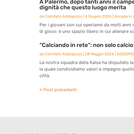
A Palermo, dopo tanti anni il camp
dignità che questo luogo merita
da
Comitato Addiopizzo
|
4 Giugno 2026
|
Accade in c
Per i giovani con cui operiamo da molti anni 
di gioco: è uno spazio libero in cui allenare 
“Calciando in rete”: non solo calcio
da
Comitato Addiopizzo
|
28 Maggio 2026
|
ADDIOPI
La nostra squadra della Kalsa ha disputato la
la quale condividiamo valori e impegno quotidi
città.
« Post precedenti