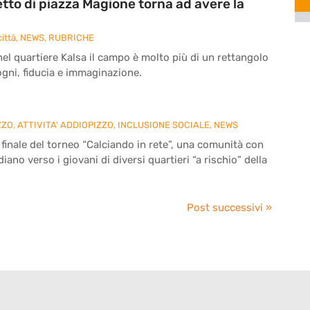
etto di piazza Magione torna ad avere la
ittà
,
NEWS
,
RUBRICHE
nel quartiere Kalsa il campo è molto più di un rettangolo
sogni, fiducia e immaginazione.
ZZO
,
ATTIVITA' ADDIOPIZZO
,
INCLUSIONE SOCIALE
,
NEWS
 finale del torneo “Calciando in rete”, una comunità con
ano verso i giovani di diversi quartieri “a rischio” della
Post successivi »