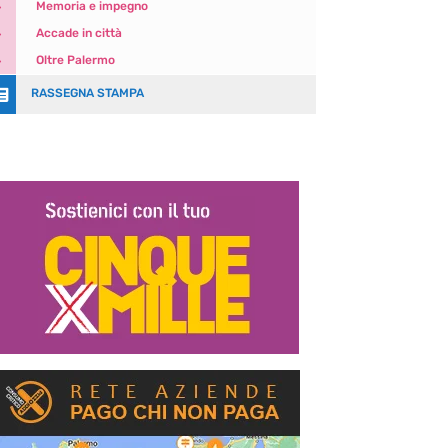
5
Memoria e impegno
5
Accade in città
5
Oltre Palermo

RASSEGNA STAMPA