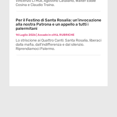
Vincenzo Li Muli, Agostino Catalano, Walter Eddie
Cosina e Claudio Traina.
Per il Festino di Santa Rosalia: un’invocazione
alla nostra Patrona e un appello a tutti i
palermitani
14 Luglio 2026
|
Accade in città
,
RUBRICHE
Lo striscione ai Quattro Canti: Santa Rosalia, liberaci
dalla mafia, dall’indifferenza e dal silenzio.
Riprendiamoci Palermo.