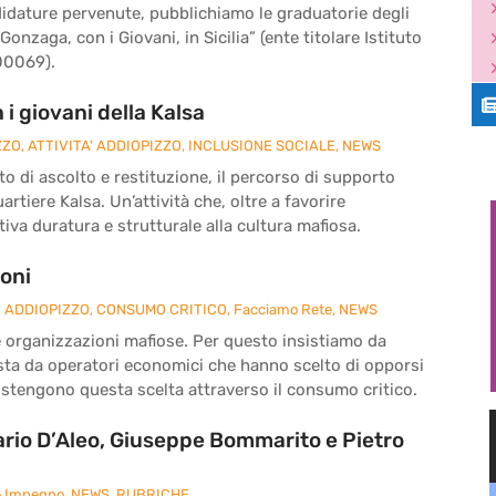
didature pervenute, pubblichiamo le graduatorie degli
 Gonzaga, con i Giovani, in Sicilia” (ente titolare Istituto
00069).
i giovani della Kalsa
ZZO
,
ATTIVITA' ADDIOPIZZO
,
INCLUSIONE SOCIALE
,
NEWS
o di ascolto e restituzione, il percorso di supporto
rtiere Kalsa. Un’attività che, oltre a favorire
iva duratura e strutturale alla cultura mafiosa.
ioni
' ADDIOPIZZO
,
CONSUMO CRITICO
,
Facciamo Rete
,
NEWS
le organizzazioni mafiose. Per questo insistiamo da
sta da operatori economici che hanno scelto di opporsi
sostengono questa scelta attraverso il consumo critico.
rio D’Aleo, Giuseppe Bommarito e Pietro
e Impegno
,
NEWS
,
RUBRICHE