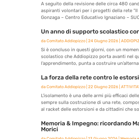
A seguito della revisione delle circa 480 can
aspiranti volontari per i progetti della rete “Il
Gonzaga – Centro Educativo Ignaziano – SU
Un anno di supporto scolastico con 
da
Comitato Addiopizzo
|
24 Giugno 2026
|
ADDIOPI
Si è concluso in questi giorni, con un moment
scolastico che Addiopizzo porta avanti nel qua
l’apprendimento, punta a costruire un’alternat
La forza della rete contro le estors
da
Comitato Addiopizzo
|
22 Giugno 2026
|
ATTIVITA
L’isolamento è una delle armi più efficaci del
sempre sulla costruzione di una rete, compo
al racket delle estorsioni e da cittadini che 
Memoria & Impegno: ricordando Ma
Morici
da
Comitato Addiopizzo
|
13 Giugno 2026
|
Memoria 