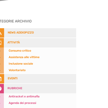
TEGORIE ARCHIVIO

NEWS ADDIOPIZZO

ATTIVITÀ
5
Consumo critico
5
Assistenza alle vittime
5
Inclusione sociale
5
Volontariato

EVENTI

RUBRICHE
5
Antiracket e antimafia
5
Agenda dei processi