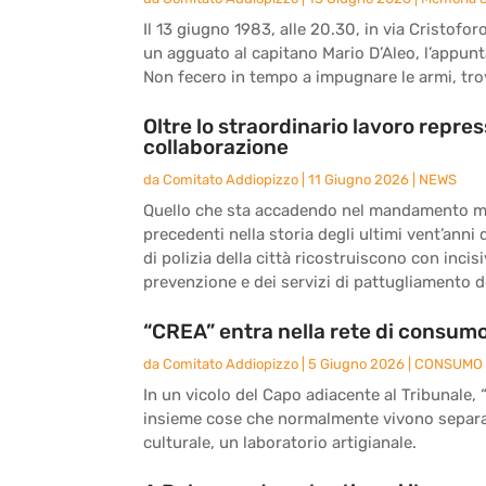
Il 13 giugno 1983, alle 20.30, in via Cristo
un agguato al capitano Mario D’Aleo, l’appunt
Non fecero in tempo a impugnare le armi, tro
Oltre lo straordinario lavoro repres
collaborazione
da
Comitato Addiopizzo
|
11 Giugno 2026
|
NEWS
Quello che sta accadendo nel mandamento m
precedenti nella storia degli ultimi vent’anni 
di polizia della città ricostruiscono con incis
prevenzione e dei servizi di pattugliamento de
“CREA” entra nella rete di consumo
da
Comitato Addiopizzo
|
5 Giugno 2026
|
CONSUMO 
In un vicolo del Capo adiacente al Tribunale, 
insieme cose che normalmente vivono separate
culturale, un laboratorio artigianale.