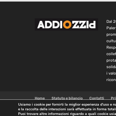
Dal 
Paler
prom
cultu
Respo
colle
prot
solid
i val
ricon
Home
Statuto e bilancio
Contatti
Pr
Usiamo i cookie per fornirti la miglior esperienza d'uso e 
e la raccolta delle interazioni sarà effettuata in forma tot
Copyright © 2021 AddioPizzo | Tutti i diritti riservati |
Puoi trovare altre informazioni riguardo a quali cookie usia