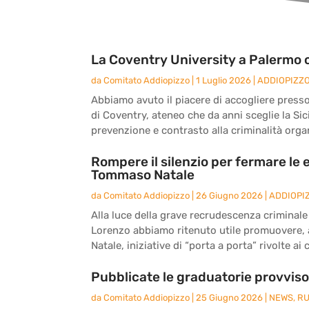
La Coventry University a Palermo 
da
Comitato Addiopizzo
|
1 Luglio 2026
|
ADDIOPIZZ
Abbiamo avuto il piacere di accogliere presso
di Coventry, ateneo che da anni sceglie la Si
prevenzione e contrasto alla criminalità orga
Rompere il silenzio per fermare le e
Tommaso Natale
da
Comitato Addiopizzo
|
26 Giugno 2026
|
ADDIOPI
Alla luce della grave recrudescenza criminal
Lorenzo abbiamo ritenuto utile promuovere, a
Natale, iniziative di “porta a porta” rivolte a
Pubblicate le graduatorie provvisor
da
Comitato Addiopizzo
|
25 Giugno 2026
|
NEWS
,
RU