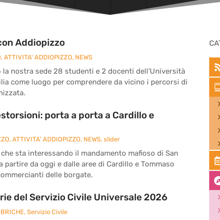
con Addiopizzo
CA
O
,
ATTIVITA' ADDIOPIZZO
,
NEWS
 la nostra sede 28 studenti e 2 docenti dell’Università
cilia come luogo per comprendere da vicino i percorsi di
nizzata.
storsioni: porta a porta a Cardillo e
ZZO
,
ATTIVITA' ADDIOPIZZO
,
NEWS
,
slider
e che sta interessando il mandamento mafioso di San
 partire da oggi e dalle aree di Cardillo e Tommaso
i commercianti delle borgate.
ie del Servizio Civile Universale 2026
BRICHE
,
Servizio Civile