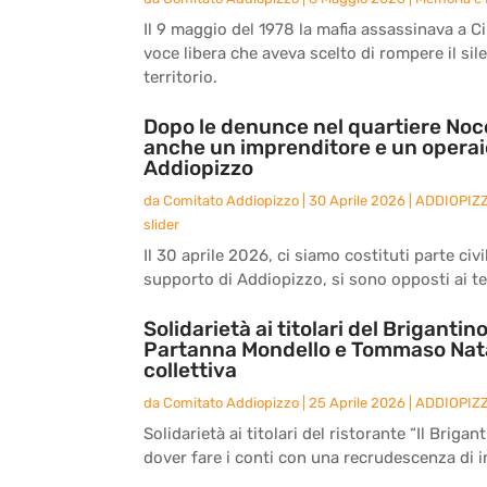
Il 9 maggio del 1978 la mafia assassinava a Ci
voce libera che aveva scelto di rompere il sil
territorio.
Dopo le denunce nel quartiere Noce, t
anche un imprenditore e un operaio
Addiopizzo
da
Comitato Addiopizzo
|
30 Aprile 2026
|
ADDIOPIZ
slider
Il 30 aprile 2026, ci siamo costituti parte ci
supporto di Addiopizzo, si sono opposti ai te
Solidarietà ai titolari del Brigantino
Partanna Mondello e Tommaso Natal
collettiva
da
Comitato Addiopizzo
|
25 Aprile 2026
|
ADDIOPIZ
Solidarietà ai titolari del ristorante “Il Brigan
dover fare i conti con una recrudescenza di i