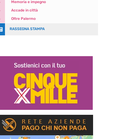
5
Memoria e impegno
5
Accade in città
5
Oltre Palermo

RASSEGNA STAMPA