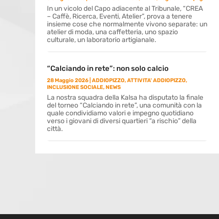
In un vicolo del Capo adiacente al Tribunale, “CREA
– Caffè, Ricerca, Eventi, Atelier”, prova a tenere
insieme cose che normalmente vivono separate: un
atelier di moda, una caffetteria, uno spazio
culturale, un laboratorio artigianale.
“Calciando in rete”: non solo calcio
28 Maggio 2026
|
ADDIOPIZZO
,
ATTIVITA' ADDIOPIZZO
,
INCLUSIONE SOCIALE
,
NEWS
La nostra squadra della Kalsa ha disputato la finale
del torneo “Calciando in rete”, una comunità con la
quale condividiamo valori e impegno quotidiano
verso i giovani di diversi quartieri “a rischio” della
città.