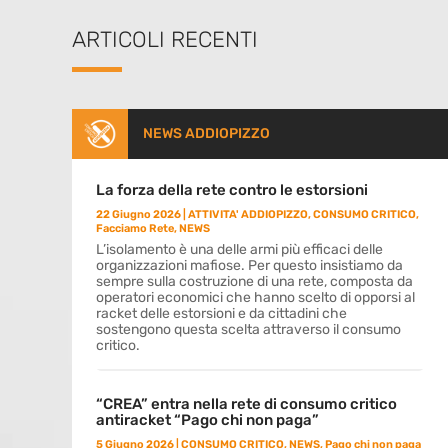
ARTICOLI RECENTI
NEWS ADDIOPIZZO
La forza della rete contro le estorsioni
22 Giugno 2026
|
ATTIVITA' ADDIOPIZZO
,
CONSUMO CRITICO
,
Facciamo Rete
,
NEWS
L’isolamento è una delle armi più efficaci delle
organizzazioni mafiose. Per questo insistiamo da
sempre sulla costruzione di una rete, composta da
operatori economici che hanno scelto di opporsi al
racket delle estorsioni e da cittadini che
sostengono questa scelta attraverso il consumo
critico.
“CREA” entra nella rete di consumo critico
antiracket “Pago chi non paga”
5 Giugno 2026
|
CONSUMO CRITICO
,
NEWS
,
Pago chi non paga