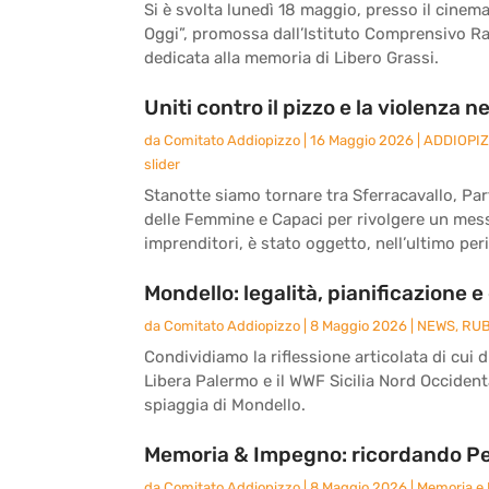
Si è svolta lunedì 18 maggio, presso il cinem
Oggi”, promossa dall’Istituto Comprensivo Ra
dedicata alla memoria di Libero Grassi.
Uniti contro il pizzo e la violenz
da
Comitato Addiopizzo
|
16 Maggio 2026
|
ADDIOPI
slider
Stanotte siamo tornare tra Sferracavallo, Par
delle Femmine e Capaci per rivolgere un mess
imprenditori, è stato oggetto, nell’ultimo peri
Mondello: legalità, pianificazione e 
da
Comitato Addiopizzo
|
8 Maggio 2026
|
NEWS
,
RUB
Condividiamo la riflessione articolata di cui 
Libera Palermo e il WWF Sicilia Nord Occidenta
spiaggia di Mondello.
Memoria & Impegno: ricordando P
da
Comitato Addiopizzo
|
8 Maggio 2026
|
Memoria e