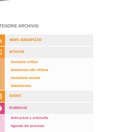
TEGORIE ARCHIVIO

NEWS ADDIOPIZZO

ATTIVITÀ
5
Consumo critico
5
Assistenza alle vittime
5
Inclusione sociale
5
Volontariato

EVENTI

RUBRICHE
5
Antiracket e antimafia
5
Agenda dei processi