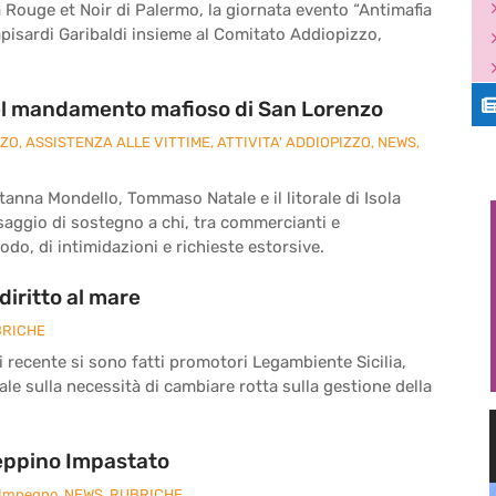
a Rouge et Noir di Palermo, la giornata evento “Antimafia
pisardi Garibaldi insieme al Comitato Addiopizzo,
a nel mandamento mafioso di San Lorenzo
ZZO
,
ASSISTENZA ALLE VITTIME
,
ATTIVITA' ADDIOPIZZO
,
NEWS
,
tanna Mondello, Tommaso Natale e il litorale di Isola
aggio di sostegno a chi, tra commercianti e
odo, di intimidazioni e richieste estorsive.
diritto al mare
RICHE
di recente si sono fatti promotori Legambiente Sicilia,
le sulla necessità di cambiare rotta sulla gestione della
eppino Impastato
 Impegno
,
NEWS
,
RUBRICHE