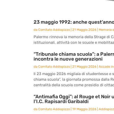
23 maggio 1992: anche quest’anno
da
Comitato Addiopizzo
|
21 Maggio 2026
|
Memoria 
Palermo rinnova la memoria della Strage di C
istituzionali, attività con le scuole e mobili
“Tribunale chiama scuola”: a Paler
incontra le nuove generazioni
da
Comitato Addiopizzo
|
21 Maggio 2026
|
Accade in 
Il 23 maggio 2026 migliaia di studentesse e s
chiama scuola”, la giornata promossa dalla Ret
centralità della scuola come presidio di citta
“Antimafia Oggi”: al Rouge et Noir 
l’I.C. Rapisardi Garibaldi
da
Comitato Addiopizzo
|
19 Maggio 2026
|
Addiopizzo