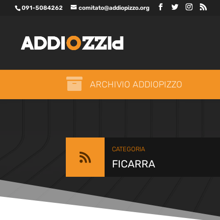
091-5084262
comitato@addiopizzo.org

ARCHIVIO ADDIOPIZZO
CATEGORIA

FICARRA