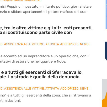
nisi Peppino Impastato, militante politico, giornalista e
enzio e sfidare apertamente il potere mafioso del suo
ra le altre vittime e gli altri enti presenti,
 si costituiscono parte civile con
ZO
,
ASSISTENZA ALLE VITTIME
,
ATTIVITA' ADDIOPIZZO
,
NEWS
,
vile accanto ad un imprenditore e un operaio che, con il
ntativi di estorsione nel quartiere Noce.
 e a tutti gli esercenti di Sferracavallo,
e. La strada è quella della denuncia
ZO
,
ASSISTENZA ALLE VITTIME
,
ATTIVITA' ADDIOPIZZO
,
NEWS
tino” e a tutti gli esercenti della zona, che si ritrovano a
ntimidazioni.