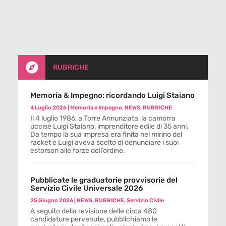

RUBRICHE
Memoria & Impegno: ricordando Luigi Staiano
4 Luglio 2026
|
Memoria e Impegno
,
NEWS
,
RUBRICHE
Il 4 luglio 1986, a Torre Annunziata, la camorra
uccise Luigi Staiano, imprenditore edile di 35 anni.
Da tempo la sua impresa era finita nel mirino del
racket e Luigi aveva scelto di denunciare i suoi
estorsori alle forze dell’ordine.
Pubblicate le graduatorie provvisorie del
Servizio Civile Universale 2026
25 Giugno 2026
|
NEWS
,
RUBRICHE
,
Servizio Civile
A seguito della revisione delle circa 480
candidature pervenute, pubblichiamo le