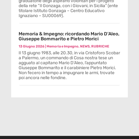
graduatorie degli aspiranti volontari per i progetti
della rete “Il Gonzaga, con i Giovani, in Sicilia” (ente
titolare Istituto Gonzaga – Centro Educativo
Ignaziano – SU00069).
Memoria & Impegno: ricordando Mario D’Aleo,
Giuseppe Bommarito e Pietro Morici
13 Giugno 2026
|
Memoria e Impegno
,
NEWS
,
RUBRICHE
Il 13 giugno 1983, alle 20.30, in via Cristoforo Scobar
a Palermo, un commando di Cosa nostra tese un
agguato al capitano Mario D’Aleo, l’appuntato
Giuseppe Bommarito e il carabiniere Pietro Morici.
Non fecero in tempo a impugnare le armi, trovate
poi ancora nelle fondine.