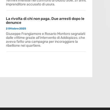
Termini Imerese nei confronti di Giusto Sole, 37 anni,
imprenditore accusato di usura.
La rivolta di chi non paga. Due arresti dopo le
denunce
2 Ottobre 2025
Giuseppe Frangiamore e Rosario Montoro segnalati
dalle vittime grazie all’intervento di Addiopizzo, che
aveva fatto una campagna per incoraggiare la
ribellione nel quartiere.