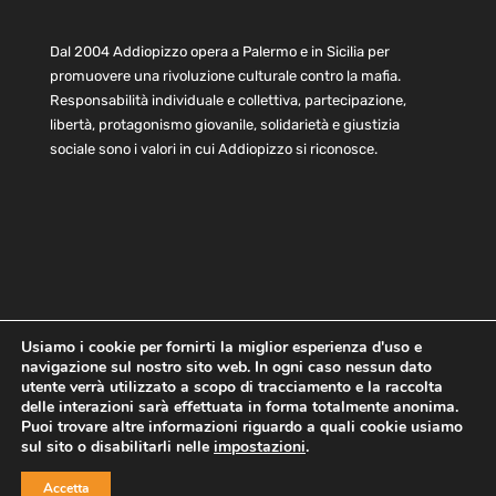
Dal 2004 Addiopizzo opera a Palermo e in Sicilia per
promuovere una rivoluzione culturale contro la mafia.
Responsabilità individuale e collettiva, partecipazione,
libertà, protagonismo giovanile, solidarietà e giustizia
sociale sono i valori in cui Addiopizzo si riconosce.
Usiamo i cookie per fornirti la miglior esperienza d'uso e
navigazione sul nostro sito web. In ogni caso nessun dato
Home
Statuto e bilancio
Contatti
utente verrà utilizzato a scopo di tracciamento e la raccolta
Privacy
Cookie
Child Protection Policy
delle interazioni sarà effettuata in forma totalmente anonima.
Puoi trovare altre informazioni riguardo a quali cookie usiamo
sul sito o disabilitarli nelle
impostazioni
.
Copyright © 2021 AddioPizzo | Tutti i diritti riservati | Sede
Accetta
Centrale: via Lincoln 131, 90133 Palermo