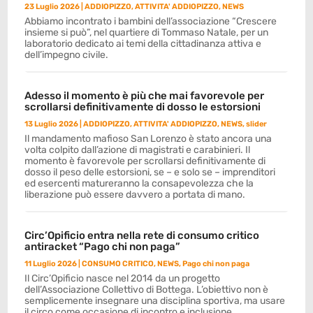
23 Luglio 2026
|
ADDIOPIZZO
,
ATTIVITA' ADDIOPIZZO
,
NEWS
Abbiamo incontrato i bambini dell’associazione “Crescere
insieme si può”, nel quartiere di Tommaso Natale, per un
laboratorio dedicato ai temi della cittadinanza attiva e
dell’impegno civile.
Adesso il momento è più che mai favorevole per
scrollarsi definitivamente di dosso le estorsioni
13 Luglio 2026
|
ADDIOPIZZO
,
ATTIVITA' ADDIOPIZZO
,
NEWS
,
slider
Il mandamento mafioso San Lorenzo è stato ancora una
volta colpito dall’azione di magistrati e carabinieri. Il
momento è favorevole per scrollarsi definitivamente di
dosso il peso delle estorsioni, se – e solo se – imprenditori
ed esercenti matureranno la consapevolezza che la
liberazione può essere davvero a portata di mano.
Circ’Opificio entra nella rete di consumo critico
antiracket “Pago chi non paga”
11 Luglio 2026
|
CONSUMO CRITICO
,
NEWS
,
Pago chi non paga
Il Circ’Opificio nasce nel 2014 da un progetto
dell’Associazione Collettivo di Bottega. L’obiettivo non è
semplicemente insegnare una disciplina sportiva, ma usare
il circo come occasione di incontro e inclusione.