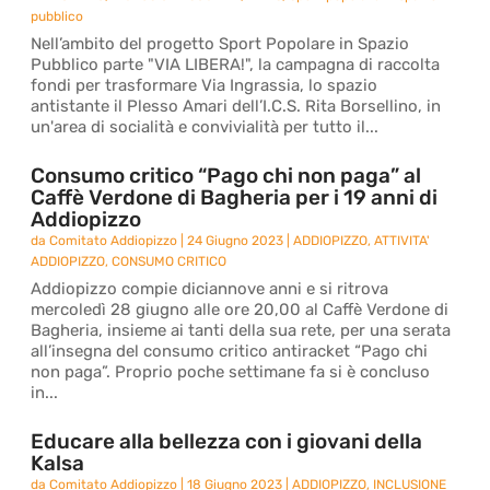
pubblico
Nell’ambito del progetto Sport Popolare in Spazio
Pubblico parte "VIA LIBERA!", la campagna di raccolta
fondi per trasformare Via Ingrassia, lo spazio
antistante il Plesso Amari dell’I.C.S. Rita Borsellino, in
un'area di socialità e convivialità per tutto il...
Consumo critico “Pago chi non paga” al
Caffè Verdone di Bagheria per i 19 anni di
Addiopizzo
da
Comitato Addiopizzo
|
24 Giugno 2023
|
ADDIOPIZZO
,
ATTIVITA'
ADDIOPIZZO
,
CONSUMO CRITICO
Addiopizzo compie diciannove anni e si ritrova
mercoledì 28 giugno alle ore 20,00 al Caffè Verdone di
Bagheria, insieme ai tanti della sua rete, per una serata
all’insegna del consumo critico antiracket “Pago chi
non paga”. Proprio poche settimane fa si è concluso
in...
Educare alla bellezza con i giovani della
Kalsa
da
Comitato Addiopizzo
|
18 Giugno 2023
|
ADDIOPIZZO
,
INCLUSIONE