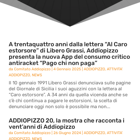
A trentaquattro anni dalla lettera “Al Caro
estorsore” di Libero Grassi, Addiopizzo
presenta la nuova App del consumo critico
antiracket “Pago chi non paga”
da
Comitato Addiopizzo
|
4 Gennaio 2025
|
ADDIOPIZZO
,
ATTIVITA'
ADDIOPIZZO
,
NEWS
Il 10 gennaio 1991 Libero Grassi denunciava sulle pagine
del Giornale di Sicilia i suoi aguzzini con la lettera al
“Caro estorsore”. A 34 anni da quella vicenda anche se
c’è chi continua a pagare le estorsioni, la scelta di
denunciare oggi non solo è possibile ma non...
ADDIOPIZZO 20, la mostra che racconta i
vent’anni di Addiopizzo
da
Comitato Addiopizzo
|
26 Giugno 2024
|
ADDIOPIZZO
,
ATTIVITA'
ADDIOPIZZO
,
NEWS