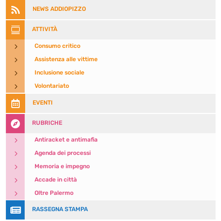

NEWS ADDIOPIZZO

ATTIVITÀ
5
Consumo critico
5
Assistenza alle vittime
5
Inclusione sociale
5
Volontariato

EVENTI

RUBRICHE
5
Antiracket e antimafia
5
Agenda dei processi
5
Memoria e impegno
5
Accade in città
5
Oltre Palermo

RASSEGNA STAMPA