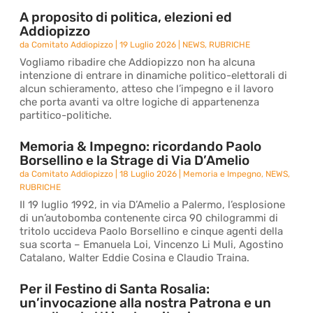
A proposito di politica, elezioni ed
Addiopizzo
da
Comitato Addiopizzo
|
19 Luglio 2026
|
NEWS
,
RUBRICHE
Vogliamo ribadire che Addiopizzo non ha alcuna
intenzione di entrare in dinamiche politico-elettorali di
alcun schieramento, atteso che l’impegno e il lavoro
che porta avanti va oltre logiche di appartenenza
partitico-politiche.
Memoria & Impegno: ricordando Paolo
Borsellino e la Strage di Via D’Amelio
da
Comitato Addiopizzo
|
18 Luglio 2026
|
Memoria e Impegno
,
NEWS
,
RUBRICHE
Il 19 luglio 1992, in via D’Amelio a Palermo, l’esplosione
di un’autobomba contenente circa 90 chilogrammi di
tritolo uccideva Paolo Borsellino e cinque agenti della
sua scorta – Emanuela Loi, Vincenzo Li Muli, Agostino
Catalano, Walter Eddie Cosina e Claudio Traina.
Per il Festino di Santa Rosalia:
un’invocazione alla nostra Patrona e un