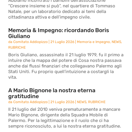
Abbiamo incontrato i bambini dell’associazione
“Crescere insieme si può”, nel quartiere di Tommaso
Natale, per un laboratorio dedicato ai temi della
cittadinanza attiva e dell’impegno civile.
Memoria & Impegno: ricordando Boris
Giuliano
da
Comitato Addiopizzo
|
21 Luglio 2026
|
Memoria e Impegno
,
NEWS
,
RUBRICHE
Boris Giuliano, assassinato il 21 luglio 1979, fu il primo a
intuire che la mappa del potere di Cosa nostra passava
anche dai flussi finanziari che collegavano Palermo agli
Stati Uniti. Fu proprio quell’intuizione a costargli la
vita.
A Mario Bignone la nostra eterna
gratitudine
da
Comitato Addiopizzo
|
21 Luglio 2026
|
NEWS
,
RUBRICHE
Il 21 luglio del 2010 veniva prematuramente a mancare
Mario Bignone, dirigente della Squadra Mobile di
Palermo. Per la legittimazione e il ruolo che ci ha
sempre riconosciuto, a lui la nostra eterna gratitudine.