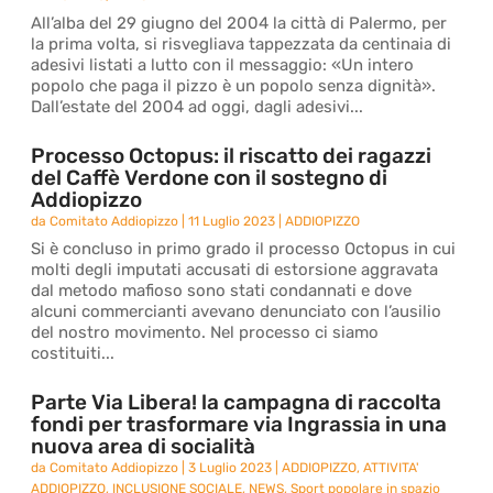
All’alba del 29 giugno del 2004 la città di Palermo, per
la prima volta, si risvegliava tappezzata da centinaia di
adesivi listati a lutto con il messaggio: «Un intero
popolo che paga il pizzo è un popolo senza dignità».
Dall’estate del 2004 ad oggi, dagli adesivi...
Processo Octopus: il riscatto dei ragazzi
del Caffè Verdone con il sostegno di
Addiopizzo
da
Comitato Addiopizzo
|
11 Luglio 2023
|
ADDIOPIZZO
Si è concluso in primo grado il processo Octopus in cui
molti degli imputati accusati di estorsione aggravata
dal metodo mafioso sono stati condannati e dove
alcuni commercianti avevano denunciato con l’ausilio
del nostro movimento. Nel processo ci siamo
costituiti...
Parte Via Libera! la campagna di raccolta
fondi per trasformare via Ingrassia in una
nuova area di socialità
da
Comitato Addiopizzo
|
3 Luglio 2023
|
ADDIOPIZZO
,
ATTIVITA'
ADDIOPIZZO
,
INCLUSIONE SOCIALE
,
NEWS
,
Sport popolare in spazio