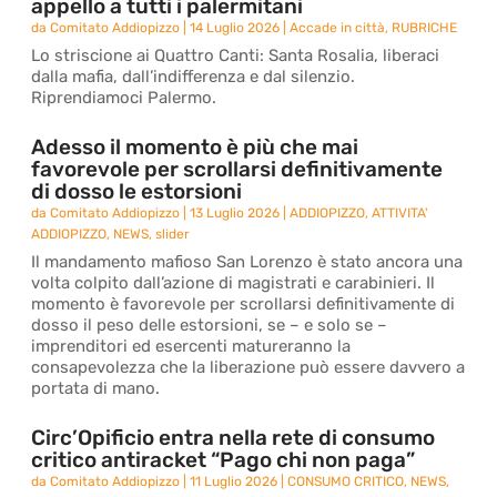
appello a tutti i palermitani
da
Comitato Addiopizzo
|
14 Luglio 2026
|
Accade in città
,
RUBRICHE
Lo striscione ai Quattro Canti: Santa Rosalia, liberaci
dalla mafia, dall’indifferenza e dal silenzio.
Riprendiamoci Palermo.
Adesso il momento è più che mai
favorevole per scrollarsi definitivamente
di dosso le estorsioni
da
Comitato Addiopizzo
|
13 Luglio 2026
|
ADDIOPIZZO
,
ATTIVITA'
ADDIOPIZZO
,
NEWS
,
slider
Il mandamento mafioso San Lorenzo è stato ancora una
volta colpito dall’azione di magistrati e carabinieri. Il
momento è favorevole per scrollarsi definitivamente di
dosso il peso delle estorsioni, se – e solo se –
imprenditori ed esercenti matureranno la
consapevolezza che la liberazione può essere davvero a
portata di mano.
Circ’Opificio entra nella rete di consumo
critico antiracket “Pago chi non paga”
da
Comitato Addiopizzo
|
11 Luglio 2026
|
CONSUMO CRITICO
,
NEWS
,