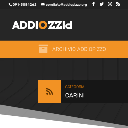
091-5084262
comitato@addiopizzo.org

ARCHIVIO ADDIOPIZZO
CATEGORIA

CARINI