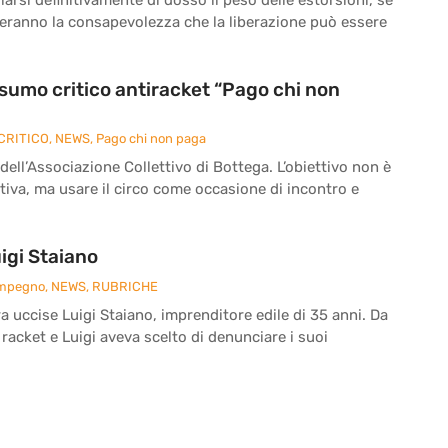
reranno la consapevolezza che la liberazione può essere
onsumo critico antiracket “Pago chi non
CRITICO
,
NEWS
,
Pago chi non paga
 dell’Associazione Collettivo di Bottega. L’obiettivo non è
iva, ma usare il circo come occasione di incontro e
igi Staiano
Impegno
,
NEWS
,
RUBRICHE
ra uccise Luigi Staiano, imprenditore edile di 35 anni. Da
 racket e Luigi aveva scelto di denunciare i suoi