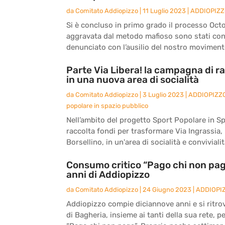
da
Comitato Addiopizzo
|
11 Luglio 2023
|
ADDIOPIZ
Si è concluso in primo grado il processo Octo
aggravata dal metodo mafioso sono stati co
denunciato con l’ausilio del nostro movimento
Parte Via Libera! la campagna di ra
in una nuova area di socialità
da
Comitato Addiopizzo
|
3 Luglio 2023
|
ADDIOPIZZ
popolare in spazio pubblico
Nell’ambito del progetto Sport Popolare in S
raccolta fondi per trasformare Via Ingrassia, l
Borsellino, in un'area di socialità e convivialità
Consumo critico “Pago chi non paga
anni di Addiopizzo
da
Comitato Addiopizzo
|
24 Giugno 2023
|
ADDIOPI
Addiopizzo compie diciannove anni e si ritro
di Bagheria, insieme ai tanti della sua rete, 