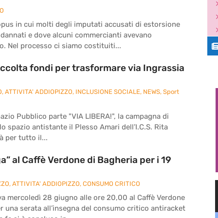
ZO
pus in cui molti degli imputati accusati di estorsione
ndannati e dove alcuni commercianti avevano
. Nel processo ci siamo costituiti...
ccolta fondi per trasformare via Ingrassia
O
,
ATTIVITA' ADDIOPIZZO
,
INCLUSIONE SOCIALE
,
NEWS
,
Sport
pazio Pubblico parte "VIA LIBERA!", la campagna di
o spazio antistante il Plesso Amari dell’I.C.S. Rita
 per tutto il...
” al Caffè Verdone di Bagheria per i 19
ZZO
,
ATTIVITA' ADDIOPIZZO
,
CONSUMO CRITICO
va mercoledì 28 giugno alle ore 20,00 al Caffè Verdone
per una serata all’insegna del consumo critico antiracket