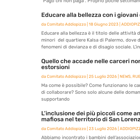
“Pago chi non paga”. Proprio poche settimane 
Educare alla bellezza con i giovani 
da
Comitato Addiopizzo
|
18 Giugno 2023
|
ADDIOPI
Educare alla bellezza è il titolo delle attivit
minori del quartiere Kalsa di Palermo, dove 
fenomeni di devianza e di disagio sociale. L’ini
Quello che accade nelle carceri non
estorsioni
da
Comitato Addiopizzo
|
25 Luglio 2026
|
NEWS
,
RU
Ma come è possibile? Come funzionano le carc
di collaborare? Sono solo alcune delle doma
supportando
L’inclusione dei più piccoli come an
mafiosa nel territorio di San Loren
da
Comitato Addiopizzo
|
23 Luglio 2026
|
ADDIOPIZ
Abbiamo incontrato i bambini dell’associazio