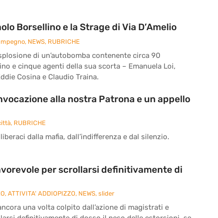
o Borsellino e la Strage di Via D’Amelio
 Impegno
,
NEWS
,
RUBRICHE
 l’esplosione di un’autobomba contenente circa 90
ino e cinque agenti della sua scorta – Emanuela Loi,
ddie Cosina e Claudio Traina.
’invocazione alla nostra Patrona e un appello
ittà
,
RUBRICHE
iberaci dalla mafia, dall’indifferenza e dal silenzio.
vorevole per scrollarsi definitivamente di
ZO
,
ATTIVITA' ADDIOPIZZO
,
NEWS
,
slider
cora una volta colpito dall’azione di magistrati e
larsi definitivamente di dosso il peso delle estorsioni, se