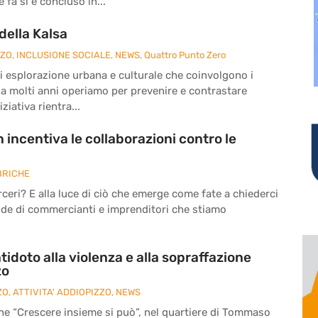
fa si è concluso in...
della Kalsa
ZZO
,
INCLUSIONE SOCIALE
,
NEWS
,
Quattro Punto Zero
à di esplorazione urbana e culturale che coinvolgono i
da molti anni operiamo per prevenire e contrastare
ziativa rientra...
 incentiva le collaborazioni contro le
BRICHE
eri? E alla luce di ciò che emerge come fate a chiederci
nde di commercianti e imprenditori che stiamo
tidoto alla violenza e alla sopraffazione
zo
ZO
,
ATTIVITA' ADDIOPIZZO
,
NEWS
ne “Crescere insieme si può”, nel quartiere di Tommaso