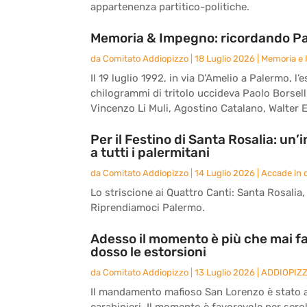
appartenenza partitico-politiche.
Memoria & Impegno: ricordando Paol
da
Comitato Addiopizzo
|
18 Luglio 2026
|
Memoria e
Il 19 luglio 1992, in via D’Amelio a Palermo,
chilogrammi di tritolo uccideva Paolo Borsell
Vincenzo Li Muli, Agostino Catalano, Walter E
Per il Festino di Santa Rosalia: un
a tutti i palermitani
da
Comitato Addiopizzo
|
14 Luglio 2026
|
Accade in c
Lo striscione ai Quattro Canti: Santa Rosalia, l
Riprendiamoci Palermo.
Adesso il momento è più che mai fa
dosso le estorsioni
da
Comitato Addiopizzo
|
13 Luglio 2026
|
ADDIOPIZ
Il mandamento mafioso San Lorenzo è stato an
carabinieri. Il momento è favorevole per scrol