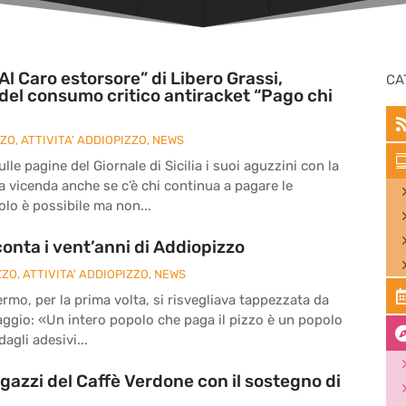
Al Caro estorsore” di Libero Grassi,
CA
del consumo critico antiracket “Pago chi
ZZO
,
ATTIVITA' ADDIOPIZZO
,
NEWS
le pagine del Giornale di Sicilia i suoi aguzzini con la
la vicenda anche se c’è chi continua a pagare le
olo è possibile ma non...
onta i vent’anni di Addiopizzo
ZZO
,
ATTIVITA' ADDIOPIZZO
,
NEWS
ermo, per la prima volta, si risvegliava tappezzata da
ssaggio: «Un intero popolo che paga il pizzo è un popolo
agli adesivi...
agazzi del Caffè Verdone con il sostegno di