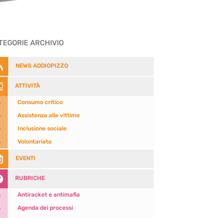
TEGORIE ARCHIVIO

NEWS ADDIOPIZZO

ATTIVITÀ
5
Consumo critico
5
Assistenza alle vittime
5
Inclusione sociale
5
Volontariato

EVENTI

RUBRICHE
5
Antiracket e antimafia
5
Agenda dei processi