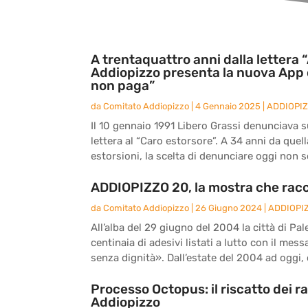
A trentaquattro anni dalla lettera “
Addiopizzo presenta la nuova App 
non paga”
da
Comitato Addiopizzo
|
4 Gennaio 2025
|
ADDIOPI
Il 10 gennaio 1991 Libero Grassi denunciava sul
lettera al “Caro estorsore”. A 34 anni da quel
estorsioni, la scelta di denunciare oggi non s
ADDIOPIZZO 20, la mostra che racc
da
Comitato Addiopizzo
|
26 Giugno 2024
|
ADDIOPI
All’alba del 29 giugno del 2004 la città di Pal
centinaia di adesivi listati a lutto con il me
senza dignità». Dall’estate del 2004 ad oggi, d
Processo Octopus: il riscatto dei r
Addiopizzo