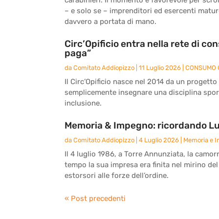
– e solo se – imprenditori ed esercenti matu
davvero a portata di mano.
Circ’Opificio entra nella rete di c
paga”
da
Comitato Addiopizzo
|
11 Luglio 2026
|
CONSUMO 
Il Circ’Opificio nasce nel 2014 da un progetto
semplicemente insegnare una disciplina sport
inclusione.
Memoria & Impegno: ricordando Lu
da
Comitato Addiopizzo
|
4 Luglio 2026
|
Memoria e 
Il 4 luglio 1986, a Torre Annunziata, la camor
tempo la sua impresa era finita nel mirino del
estorsori alle forze dell’ordine.
« Post precedenti