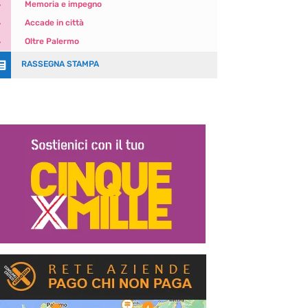
5
Memoria e impegno
5
Accade in città
5
Oltre Palermo

RASSEGNA STAMPA