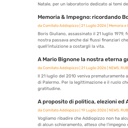
Natale, per un laboratorio dedicato ai temi del
Memoria & Impegno: ricordando Bor
da
Comitato Addiopizzo
|
21 Luglio 2026
|
Memoria e
Boris Giuliano, assassinato il 21 luglio 1979, 
nostra passava anche dai flussi finanziari ch
quell’intuizione a costargli la vita.
A Mario Bignone la nostra eterna g
da
Comitato Addiopizzo
|
21 Luglio 2026
|
NEWS
,
RUB
Il 21 luglio del 2010 veniva prematuramente 
di Palermo. Per la legittimazione e il ruolo c
gratitudine.
A proposito di politica, elezioni ed
da
Comitato Addiopizzo
|
19 Luglio 2026
|
NEWS
,
RUB
Vogliamo ribadire che Addiopizzo non ha alcun
di alcun schieramento, atteso che l’impegno e 