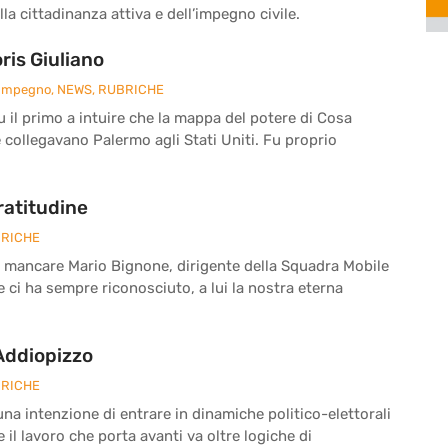
la cittadinanza attiva e dell’impegno civile.
is Giuliano
 Impegno
,
NEWS
,
RUBRICHE
fu il primo a intuire che la mappa del potere di Cosa
e collegavano Palermo agli Stati Uniti. Fu proprio
ratitudine
RICHE
a mancare Mario Bignone, dirigente della Squadra Mobile
he ci ha sempre riconosciuto, a lui la nostra eterna
 Addiopizzo
RICHE
a intenzione di entrare in dinamiche politico-elettorali
il lavoro che porta avanti va oltre logiche di