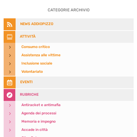
CATEGORIE ARCHIVIO

NEWS ADDIOPIZZO

ATTIVITÀ
5
Consumo critico
5
Assistenza alle vittime
5
Inclusione sociale
5
Volontariato

EVENTI

RUBRICHE
5
Antiracket e antimafia
5
Agenda dei processi
5
Memoria e impegno
5
Accade in città