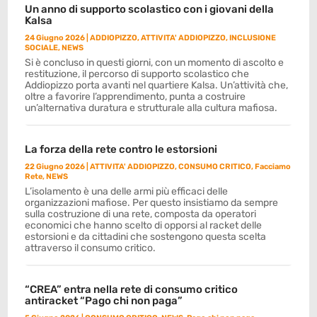
Un anno di supporto scolastico con i giovani della
Kalsa
24 Giugno 2026
|
ADDIOPIZZO
,
ATTIVITA' ADDIOPIZZO
,
INCLUSIONE
SOCIALE
,
NEWS
Si è concluso in questi giorni, con un momento di ascolto e
restituzione, il percorso di supporto scolastico che
Addiopizzo porta avanti nel quartiere Kalsa. Un’attività che,
oltre a favorire l’apprendimento, punta a costruire
un’alternativa duratura e strutturale alla cultura mafiosa.
La forza della rete contro le estorsioni
22 Giugno 2026
|
ATTIVITA' ADDIOPIZZO
,
CONSUMO CRITICO
,
Facciamo
Rete
,
NEWS
L’isolamento è una delle armi più efficaci delle
organizzazioni mafiose. Per questo insistiamo da sempre
sulla costruzione di una rete, composta da operatori
economici che hanno scelto di opporsi al racket delle
estorsioni e da cittadini che sostengono questa scelta
attraverso il consumo critico.
“CREA” entra nella rete di consumo critico
antiracket “Pago chi non paga”