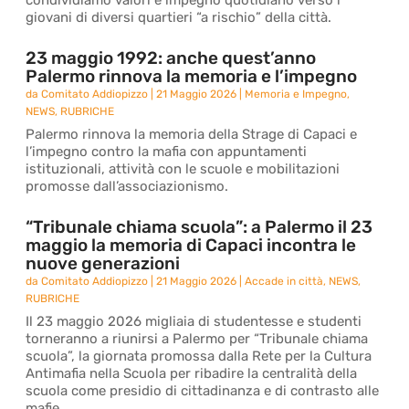
condividiamo valori e impegno quotidiano verso i
giovani di diversi quartieri “a rischio” della città.
23 maggio 1992: anche quest’anno
Palermo rinnova la memoria e l’impegno
da
Comitato Addiopizzo
|
21 Maggio 2026
|
Memoria e Impegno
,
NEWS
,
RUBRICHE
Palermo rinnova la memoria della Strage di Capaci e
l’impegno contro la mafia con appuntamenti
istituzionali, attività con le scuole e mobilitazioni
promosse dall’associazionismo.
“Tribunale chiama scuola”: a Palermo il 23
maggio la memoria di Capaci incontra le
nuove generazioni
da
Comitato Addiopizzo
|
21 Maggio 2026
|
Accade in città
,
NEWS
,
RUBRICHE
Il 23 maggio 2026 migliaia di studentesse e studenti
torneranno a riunirsi a Palermo per “Tribunale chiama
scuola”, la giornata promossa dalla Rete per la Cultura
Antimafia nella Scuola per ribadire la centralità della
scuola come presidio di cittadinanza e di contrasto alle
mafie