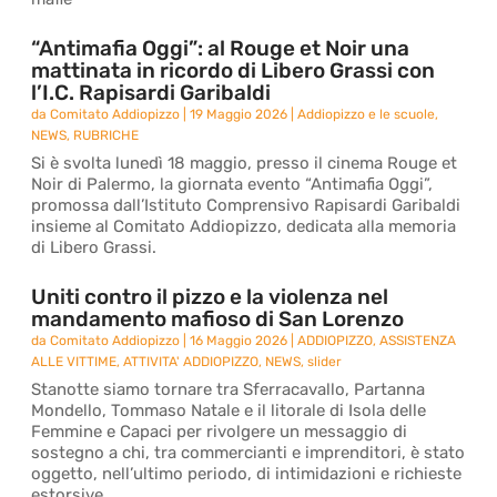
“Antimafia Oggi”: al Rouge et Noir una
mattinata in ricordo di Libero Grassi con
l’I.C. Rapisardi Garibaldi
da
Comitato Addiopizzo
|
19 Maggio 2026
|
Addiopizzo e le scuole
,
NEWS
,
RUBRICHE
Si è svolta lunedì 18 maggio, presso il cinema Rouge et
Noir di Palermo, la giornata evento “Antimafia Oggi”,
promossa dall’Istituto Comprensivo Rapisardi Garibaldi
insieme al Comitato Addiopizzo, dedicata alla memoria
di Libero Grassi.
Uniti contro il pizzo e la violenza nel
mandamento mafioso di San Lorenzo
da
Comitato Addiopizzo
|
16 Maggio 2026
|
ADDIOPIZZO
,
ASSISTENZA
ALLE VITTIME
,
ATTIVITA' ADDIOPIZZO
,
NEWS
,
slider
Stanotte siamo tornare tra Sferracavallo, Partanna
Mondello, Tommaso Natale e il litorale di Isola delle
Femmine e Capaci per rivolgere un messaggio di
sostegno a chi, tra commercianti e imprenditori, è stato
oggetto, nell’ultimo periodo, di intimidazioni e richieste
estorsive.