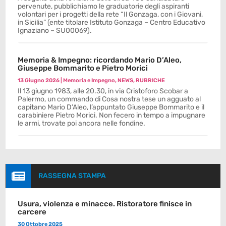
pervenute, pubblichiamo le graduatorie degli aspiranti
volontari per i progetti della rete “Il Gonzaga, con i Giovani,
in Sicilia” (ente titolare Istituto Gonzaga – Centro Educativo
Ignaziano – SU00069).
Memoria & Impegno: ricordando Mario D’Aleo,
Giuseppe Bommarito e Pietro Morici
13 Giugno 2026
|
Memoria e Impegno
,
NEWS
,
RUBRICHE
Il 13 giugno 1983, alle 20.30, in via Cristoforo Scobar a
Palermo, un commando di Cosa nostra tese un agguato al
capitano Mario D’Aleo, l’appuntato Giuseppe Bommarito e il
carabiniere Pietro Morici. Non fecero in tempo a impugnare
le armi, trovate poi ancora nelle fondine.

RASSEGNA STAMPA
Usura, violenza e minacce. Ristoratore finisce in
carcere
30 Ottobre 2025