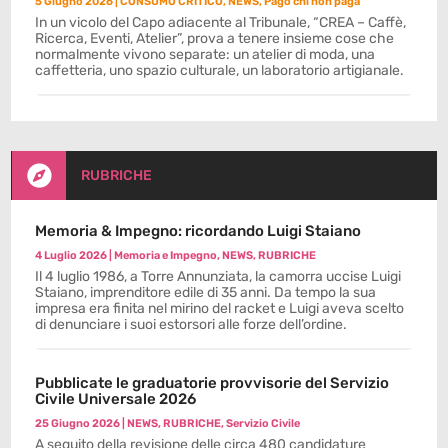
5 Giugno 2026
|
CONSUMO CRITICO
,
NEWS
,
Pago chi non paga
In un vicolo del Capo adiacente al Tribunale, “CREA – Caffè,
Ricerca, Eventi, Atelier”, prova a tenere insieme cose che
normalmente vivono separate: un atelier di moda, una
caffetteria, uno spazio culturale, un laboratorio artigianale.

RUBRICHE
Memoria & Impegno: ricordando Luigi Staiano
4 Luglio 2026
|
Memoria e Impegno
,
NEWS
,
RUBRICHE
Il 4 luglio 1986, a Torre Annunziata, la camorra uccise Luigi
Staiano, imprenditore edile di 35 anni. Da tempo la sua
impresa era finita nel mirino del racket e Luigi aveva scelto
di denunciare i suoi estorsori alle forze dell’ordine.
Pubblicate le graduatorie provvisorie del Servizio
Civile Universale 2026
25 Giugno 2026
|
NEWS
,
RUBRICHE
,
Servizio Civile
A seguito della revisione delle circa 480 candidature