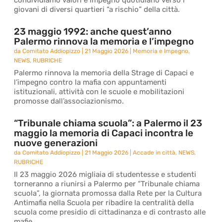
condividiamo valori e impegno quotidiano verso i
giovani di diversi quartieri “a rischio” della città.
23 maggio 1992: anche quest’anno
Palermo rinnova la memoria e l’impegno
da
Comitato Addiopizzo
|
21 Maggio 2026
|
Memoria e Impegno
,
NEWS
,
RUBRICHE
Palermo rinnova la memoria della Strage di Capaci e
l’impegno contro la mafia con appuntamenti
istituzionali, attività con le scuole e mobilitazioni
promosse dall’associazionismo.
“Tribunale chiama scuola”: a Palermo il 23
maggio la memoria di Capaci incontra le
nuove generazioni
da
Comitato Addiopizzo
|
21 Maggio 2026
|
Accade in città
,
NEWS
,
RUBRICHE
Il 23 maggio 2026 migliaia di studentesse e studenti
torneranno a riunirsi a Palermo per “Tribunale chiama
scuola”, la giornata promossa dalla Rete per la Cultura
Antimafia nella Scuola per ribadire la centralità della
scuola come presidio di cittadinanza e di contrasto alle
mafie