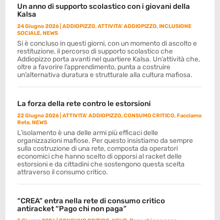
Un anno di supporto scolastico con i giovani della
Kalsa
24 Giugno 2026
|
ADDIOPIZZO
,
ATTIVITA' ADDIOPIZZO
,
INCLUSIONE
SOCIALE
,
NEWS
Si è concluso in questi giorni, con un momento di ascolto e
restituzione, il percorso di supporto scolastico che
Addiopizzo porta avanti nel quartiere Kalsa. Un’attività che,
oltre a favorire l’apprendimento, punta a costruire
un’alternativa duratura e strutturale alla cultura mafiosa.
La forza della rete contro le estorsioni
22 Giugno 2026
|
ATTIVITA' ADDIOPIZZO
,
CONSUMO CRITICO
,
Facciamo
Rete
,
NEWS
L’isolamento è una delle armi più efficaci delle
organizzazioni mafiose. Per questo insistiamo da sempre
sulla costruzione di una rete, composta da operatori
economici che hanno scelto di opporsi al racket delle
estorsioni e da cittadini che sostengono questa scelta
attraverso il consumo critico.
“CREA” entra nella rete di consumo critico
antiracket “Pago chi non paga”