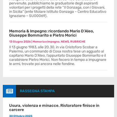
pervenute, pubblichiamo le graduatorie degli aspiranti
volontari per i progetti della rete “Il Gonzaga, con i Giovani,
in Sicilia” (ente titolare Istituto Gonzaga – Centro Educativo
Ignaziano – SU00069).
Memoria & Impegno: ricordando Mario D’Aleo,
Giuseppe Bommarito e Pietro Morici
13 Giugno 2026
|
Memoria e Impegno
,
NEWS
,
RUBRICHE
Il 13 giugno 1983, alle 20.30, in via Cristoforo Scobar a
Palermo, un commando di Cosa nostra tese un agguato al
capitano Mario D’Aleo, l’appuntato Giuseppe Bommarito e il
carabiniere Pietro Morici. Non fecero in tempo a impugnare
le armi, trovate poi ancora nelle fondine.

RASSEGNA STAMPA
Usura, violenza e minacce. Ristoratore finisce in
carcere
30 Ottobre 2025