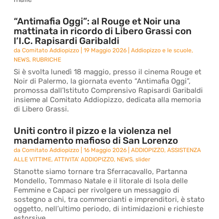
“Antimafia Oggi”: al Rouge et Noir una
mattinata in ricordo di Libero Grassi con
l’I.C. Rapisardi Garibaldi
da
Comitato Addiopizzo
|
19 Maggio 2026
|
Addiopizzo e le scuole
,
NEWS
,
RUBRICHE
Si è svolta lunedì 18 maggio, presso il cinema Rouge et
Noir di Palermo, la giornata evento “Antimafia Oggi”,
promossa dall’Istituto Comprensivo Rapisardi Garibaldi
insieme al Comitato Addiopizzo, dedicata alla memoria
di Libero Grassi.
Uniti contro il pizzo e la violenza nel
mandamento mafioso di San Lorenzo
da
Comitato Addiopizzo
|
16 Maggio 2026
|
ADDIOPIZZO
,
ASSISTENZA
ALLE VITTIME
,
ATTIVITA' ADDIOPIZZO
,
NEWS
,
slider
Stanotte siamo tornare tra Sferracavallo, Partanna
Mondello, Tommaso Natale e il litorale di Isola delle
Femmine e Capaci per rivolgere un messaggio di
sostegno a chi, tra commercianti e imprenditori, è stato
oggetto, nell’ultimo periodo, di intimidazioni e richieste
estorsive.