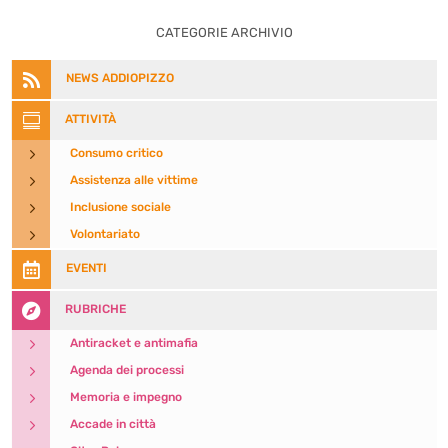
CATEGORIE ARCHIVIO

NEWS ADDIOPIZZO

ATTIVITÀ
5
Consumo critico
5
Assistenza alle vittime
5
Inclusione sociale
5
Volontariato

EVENTI

RUBRICHE
5
Antiracket e antimafia
5
Agenda dei processi
5
Memoria e impegno
5
Accade in città