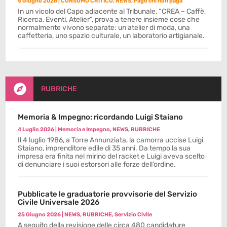
5 Giugno 2026
|
CONSUMO CRITICO
,
NEWS
,
Pago chi non paga
In un vicolo del Capo adiacente al Tribunale, “CREA – Caffè,
Ricerca, Eventi, Atelier”, prova a tenere insieme cose che
normalmente vivono separate: un atelier di moda, una
caffetteria, uno spazio culturale, un laboratorio artigianale.

RUBRICHE
Memoria & Impegno: ricordando Luigi Staiano
4 Luglio 2026
|
Memoria e Impegno
,
NEWS
,
RUBRICHE
Il 4 luglio 1986, a Torre Annunziata, la camorra uccise Luigi
Staiano, imprenditore edile di 35 anni. Da tempo la sua
impresa era finita nel mirino del racket e Luigi aveva scelto
di denunciare i suoi estorsori alle forze dell’ordine.
Pubblicate le graduatorie provvisorie del Servizio
Civile Universale 2026
25 Giugno 2026
|
NEWS
,
RUBRICHE
,
Servizio Civile
A seguito della revisione delle circa 480 candidature