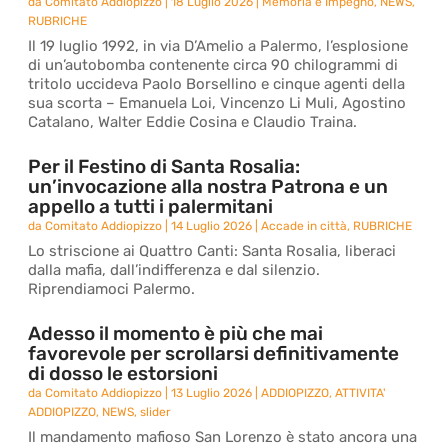
da
Comitato Addiopizzo
|
18 Luglio 2026
|
Memoria e Impegno
,
NEWS
,
RUBRICHE
Il 19 luglio 1992, in via D’Amelio a Palermo, l’esplosione
di un’autobomba contenente circa 90 chilogrammi di
tritolo uccideva Paolo Borsellino e cinque agenti della
sua scorta – Emanuela Loi, Vincenzo Li Muli, Agostino
Catalano, Walter Eddie Cosina e Claudio Traina.
Per il Festino di Santa Rosalia:
un’invocazione alla nostra Patrona e un
appello a tutti i palermitani
da
Comitato Addiopizzo
|
14 Luglio 2026
|
Accade in città
,
RUBRICHE
Lo striscione ai Quattro Canti: Santa Rosalia, liberaci
dalla mafia, dall’indifferenza e dal silenzio.
Riprendiamoci Palermo.
Adesso il momento è più che mai
favorevole per scrollarsi definitivamente
di dosso le estorsioni
da
Comitato Addiopizzo
|
13 Luglio 2026
|
ADDIOPIZZO
,
ATTIVITA'
ADDIOPIZZO
,
NEWS
,
slider
Il mandamento mafioso San Lorenzo è stato ancora una