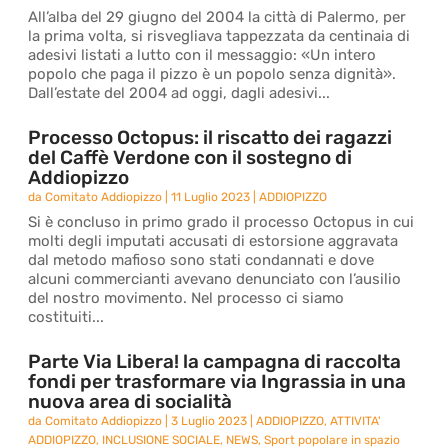
All’alba del 29 giugno del 2004 la città di Palermo, per
la prima volta, si risvegliava tappezzata da centinaia di
adesivi listati a lutto con il messaggio: «Un intero
popolo che paga il pizzo è un popolo senza dignità».
Dall’estate del 2004 ad oggi, dagli adesivi...
Processo Octopus: il riscatto dei ragazzi
del Caffè Verdone con il sostegno di
Addiopizzo
da
Comitato Addiopizzo
|
11 Luglio 2023
|
ADDIOPIZZO
Si è concluso in primo grado il processo Octopus in cui
molti degli imputati accusati di estorsione aggravata
dal metodo mafioso sono stati condannati e dove
alcuni commercianti avevano denunciato con l’ausilio
del nostro movimento. Nel processo ci siamo
costituiti...
Parte Via Libera! la campagna di raccolta
fondi per trasformare via Ingrassia in una
nuova area di socialità
da
Comitato Addiopizzo
|
3 Luglio 2023
|
ADDIOPIZZO
,
ATTIVITA'
ADDIOPIZZO
,
INCLUSIONE SOCIALE
,
NEWS
,
Sport popolare in spazio