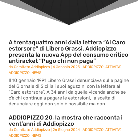
A trentaquattro anni dalla lettera “Al Caro
estorsore” di Libero Grassi, Addiopizzo
presenta la nuova App del consumo critico
antiracket “Pago chi non paga”
da
Comitato Addiopizzo
|
4 Gennaio 2025
|
ADDIOPIZZO
,
ATTIVITA'
ADDIOPIZZO
,
NEWS
Il 10 gennaio 1991 Libero Grassi denunciava sulle pagine
del Giornale di Sicilia i suoi aguzzini con la lettera al
“Caro estorsore”. A 34 anni da quella vicenda anche se
c’è chi continua a pagare le estorsioni, la scelta di
denunciare oggi non solo è possibile ma non...
ADDIOPIZZO 20, la mostra che racconta i
vent’anni di Addiopizzo
da
Comitato Addiopizzo
|
26 Giugno 2024
|
ADDIOPIZZO
,
ATTIVITA'
ADDIOPIZZO
,
NEWS