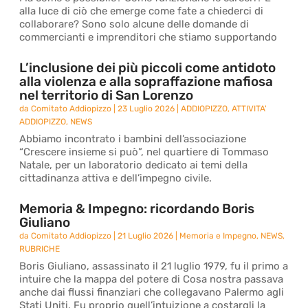
alla luce di ciò che emerge come fate a chiederci di
collaborare? Sono solo alcune delle domande di
commercianti e imprenditori che stiamo supportando
L’inclusione dei più piccoli come antidoto
alla violenza e alla sopraffazione mafiosa
nel territorio di San Lorenzo
da
Comitato Addiopizzo
|
23 Luglio 2026
|
ADDIOPIZZO
,
ATTIVITA'
ADDIOPIZZO
,
NEWS
Abbiamo incontrato i bambini dell’associazione
“Crescere insieme si può”, nel quartiere di Tommaso
Natale, per un laboratorio dedicato ai temi della
cittadinanza attiva e dell’impegno civile.
Memoria & Impegno: ricordando Boris
Giuliano
da
Comitato Addiopizzo
|
21 Luglio 2026
|
Memoria e Impegno
,
NEWS
,
RUBRICHE
Boris Giuliano, assassinato il 21 luglio 1979, fu il primo a
intuire che la mappa del potere di Cosa nostra passava
anche dai flussi finanziari che collegavano Palermo agli
Stati Uniti. Fu proprio quell’intuizione a costargli la