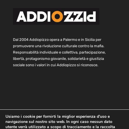
Dal 2004 Addiopizzo opera a Palermo e in Sicilia per
promuovere una rivoluzione culturale contro la mafia.
Responsabilità individuale e collettiva, partecipazione,
libertà, protagonismo giovanile, solidarietà e giustizia
sociale sono i valori in cui Addiopizzo si riconosce.
Usiamo i cookie per fornirti la miglior esperienza d'uso e
navigazione sul nostro sito web. In ogni caso nessun dato
Home
Statuto e bilancio
Contatti
utente verrà utilizzato a scopo di tracciamento e la raccolta
Privacy
Cookie
Child Protection Policy