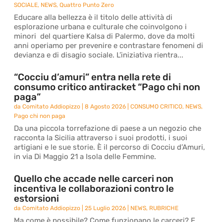
SOCIALE
,
NEWS
,
Quattro Punto Zero
Educare alla bellezza è il titolo delle attività di
esplorazione urbana e culturale che coinvolgono i
minori del quartiere Kalsa di Palermo, dove da molti
anni operiamo per prevenire e contrastare fenomeni di
devianza e di disagio sociale. L’iniziativa rientra...
“Cocciu d’amuri” entra nella rete di
consumo critico antiracket “Pago chi non
paga”
da
Comitato Addiopizzo
|
8 Agosto 2026
|
CONSUMO CRITICO
,
NEWS
,
Pago chi non paga
Da una piccola torrefazione di paese a un negozio che
racconta la Sicilia attraverso i suoi prodotti, i suoi
artigiani e le sue storie. È il percorso di Cocciu d’Amuri,
in via Di Maggio 21 a Isola delle Femmine.
Quello che accade nelle carceri non
incentiva le collaborazioni contro le
estorsioni
da
Comitato Addiopizzo
|
25 Luglio 2026
|
NEWS
,
RUBRICHE
Ma come è possibile? Come funzionano le carceri? E