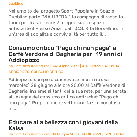
pubblico
Nell’ambito del progetto Sport Popolare in Spazio
Pubblico parte "VIA LIBERA!", la campagna di raccolta
fondi per trasformare Via Ingrassia, lo spazio
antistante il Plesso Amari dell’I.C.S. Rita Borsellino, in
un'area di socialità e convivialità per tutto il...
Consumo critico “Pago chi non paga” al
Caffè Verdone di Bagheria per i 19 anni di
Addiopizzo
da
Comitato Addiopizzo
|
24 Giugno 2023
|
ADDIOPIZZO
,
ATTIVITA'
ADDIOPIZZO
,
CONSUMO CRITICO
Addiopizzo compie diciannove anni e si ritrova
mercoledì 28 giugno alle ore 20,00 al Caffè Verdone di
Bagheria, insieme ai tanti della sua rete, per una serata
all’insegna del consumo critico antiracket “Pago chi
non paga”. Proprio poche settimane fa si è concluso
in...
Educare alla bellezza con i giovani della
Kalsa
da
Comitato Addiopizzo
|
18 Giugno 2023
|
ADDIOPIZZO
,
INCLUSIONE