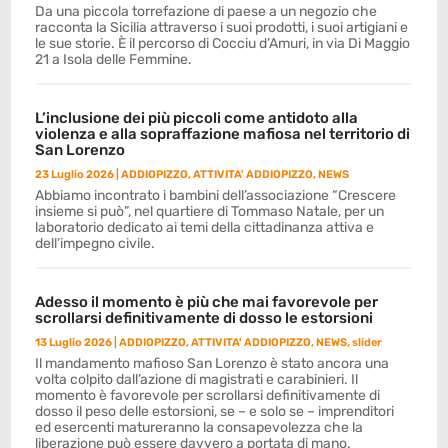
Da una piccola torrefazione di paese a un negozio che
racconta la Sicilia attraverso i suoi prodotti, i suoi artigiani e
le sue storie. È il percorso di Cocciu d’Amuri, in via Di Maggio
21 a Isola delle Femmine.
L’inclusione dei più piccoli come antidoto alla
violenza e alla sopraffazione mafiosa nel territorio di
San Lorenzo
23 Luglio 2026
|
ADDIOPIZZO
,
ATTIVITA' ADDIOPIZZO
,
NEWS
Abbiamo incontrato i bambini dell’associazione “Crescere
insieme si può”, nel quartiere di Tommaso Natale, per un
laboratorio dedicato ai temi della cittadinanza attiva e
dell’impegno civile.
Adesso il momento è più che mai favorevole per
scrollarsi definitivamente di dosso le estorsioni
13 Luglio 2026
|
ADDIOPIZZO
,
ATTIVITA' ADDIOPIZZO
,
NEWS
,
slider
Il mandamento mafioso San Lorenzo è stato ancora una
volta colpito dall’azione di magistrati e carabinieri. Il
momento è favorevole per scrollarsi definitivamente di
dosso il peso delle estorsioni, se – e solo se – imprenditori
ed esercenti matureranno la consapevolezza che la
liberazione può essere davvero a portata di mano.