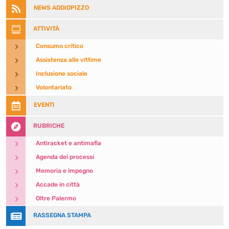

NEWS ADDIOPIZZO

ATTIVITÀ
5
Consumo critico
5
Assistenza alle vittime
5
Inclusione sociale
5
Volontariato

EVENTI

RUBRICHE
5
Antiracket e antimafia
5
Agenda dei processi
5
Memoria e impegno
5
Accade in città
5
Oltre Palermo

RASSEGNA STAMPA