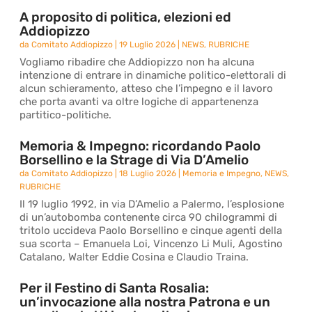
A proposito di politica, elezioni ed
Addiopizzo
da
Comitato Addiopizzo
|
19 Luglio 2026
|
NEWS
,
RUBRICHE
Vogliamo ribadire che Addiopizzo non ha alcuna
intenzione di entrare in dinamiche politico-elettorali di
alcun schieramento, atteso che l’impegno e il lavoro
che porta avanti va oltre logiche di appartenenza
partitico-politiche.
Memoria & Impegno: ricordando Paolo
Borsellino e la Strage di Via D’Amelio
da
Comitato Addiopizzo
|
18 Luglio 2026
|
Memoria e Impegno
,
NEWS
,
RUBRICHE
Il 19 luglio 1992, in via D’Amelio a Palermo, l’esplosione
di un’autobomba contenente circa 90 chilogrammi di
tritolo uccideva Paolo Borsellino e cinque agenti della
sua scorta – Emanuela Loi, Vincenzo Li Muli, Agostino
Catalano, Walter Eddie Cosina e Claudio Traina.
Per il Festino di Santa Rosalia:
un’invocazione alla nostra Patrona e un