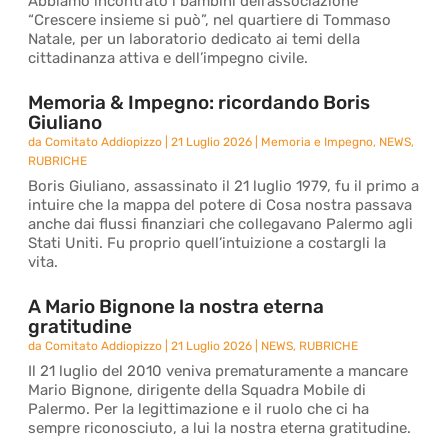
Abbiamo incontrato i bambini dell’associazione
“Crescere insieme si può”, nel quartiere di Tommaso
Natale, per un laboratorio dedicato ai temi della
cittadinanza attiva e dell’impegno civile.
Memoria & Impegno: ricordando Boris
Giuliano
da
Comitato Addiopizzo
|
21 Luglio 2026
|
Memoria e Impegno
,
NEWS
,
RUBRICHE
Boris Giuliano, assassinato il 21 luglio 1979, fu il primo a
intuire che la mappa del potere di Cosa nostra passava
anche dai flussi finanziari che collegavano Palermo agli
Stati Uniti. Fu proprio quell’intuizione a costargli la
vita.
A Mario Bignone la nostra eterna
gratitudine
da
Comitato Addiopizzo
|
21 Luglio 2026
|
NEWS
,
RUBRICHE
Il 21 luglio del 2010 veniva prematuramente a mancare
Mario Bignone, dirigente della Squadra Mobile di
Palermo. Per la legittimazione e il ruolo che ci ha
sempre riconosciuto, a lui la nostra eterna gratitudine.