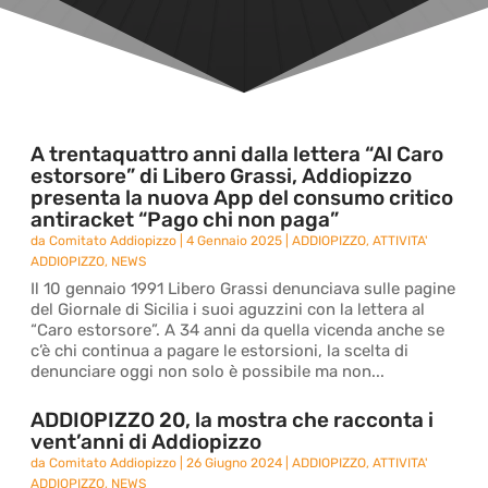
A trentaquattro anni dalla lettera “Al Caro
estorsore” di Libero Grassi, Addiopizzo
presenta la nuova App del consumo critico
antiracket “Pago chi non paga”
da
Comitato Addiopizzo
|
4 Gennaio 2025
|
ADDIOPIZZO
,
ATTIVITA'
ADDIOPIZZO
,
NEWS
Il 10 gennaio 1991 Libero Grassi denunciava sulle pagine
del Giornale di Sicilia i suoi aguzzini con la lettera al
“Caro estorsore”. A 34 anni da quella vicenda anche se
c’è chi continua a pagare le estorsioni, la scelta di
denunciare oggi non solo è possibile ma non...
ADDIOPIZZO 20, la mostra che racconta i
vent’anni di Addiopizzo
da
Comitato Addiopizzo
|
26 Giugno 2024
|
ADDIOPIZZO
,
ATTIVITA'
ADDIOPIZZO
,
NEWS