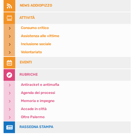

NEWS ADDIOPIZZO

ATTIVITÀ
5
Consumo critico
5
Assistenza alle vittime
5
Inclusione sociale
5
Volontariato

EVENTI

RUBRICHE
5
Antiracket e antimafia
5
Agenda dei processi
5
Memoria e impegno
5
Accade in città
5
Oltre Palermo

RASSEGNA STAMPA