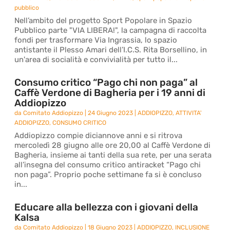
pubblico
Nell’ambito del progetto Sport Popolare in Spazio
Pubblico parte "VIA LIBERA!", la campagna di raccolta
fondi per trasformare Via Ingrassia, lo spazio
antistante il Plesso Amari dell’I.C.S. Rita Borsellino, in
un'area di socialità e convivialità per tutto il...
Consumo critico “Pago chi non paga” al
Caffè Verdone di Bagheria per i 19 anni di
Addiopizzo
da
Comitato Addiopizzo
|
24 Giugno 2023
|
ADDIOPIZZO
,
ATTIVITA'
ADDIOPIZZO
,
CONSUMO CRITICO
Addiopizzo compie diciannove anni e si ritrova
mercoledì 28 giugno alle ore 20,00 al Caffè Verdone di
Bagheria, insieme ai tanti della sua rete, per una serata
all’insegna del consumo critico antiracket “Pago chi
non paga”. Proprio poche settimane fa si è concluso
in...
Educare alla bellezza con i giovani della
Kalsa
da
Comitato Addiopizzo
|
18 Giugno 2023
|
ADDIOPIZZO
,
INCLUSIONE