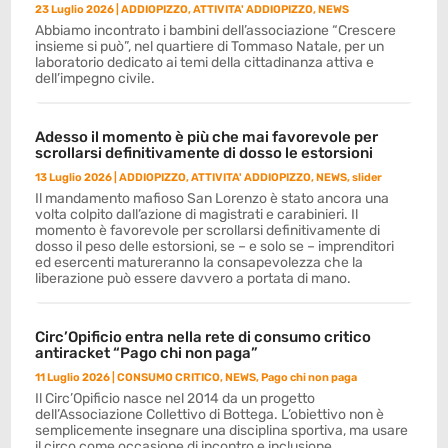
23 Luglio 2026
|
ADDIOPIZZO
,
ATTIVITA' ADDIOPIZZO
,
NEWS
Abbiamo incontrato i bambini dell’associazione “Crescere
insieme si può”, nel quartiere di Tommaso Natale, per un
laboratorio dedicato ai temi della cittadinanza attiva e
dell’impegno civile.
Adesso il momento è più che mai favorevole per
scrollarsi definitivamente di dosso le estorsioni
13 Luglio 2026
|
ADDIOPIZZO
,
ATTIVITA' ADDIOPIZZO
,
NEWS
,
slider
Il mandamento mafioso San Lorenzo è stato ancora una
volta colpito dall’azione di magistrati e carabinieri. Il
momento è favorevole per scrollarsi definitivamente di
dosso il peso delle estorsioni, se – e solo se – imprenditori
ed esercenti matureranno la consapevolezza che la
liberazione può essere davvero a portata di mano.
Circ’Opificio entra nella rete di consumo critico
antiracket “Pago chi non paga”
11 Luglio 2026
|
CONSUMO CRITICO
,
NEWS
,
Pago chi non paga
Il Circ’Opificio nasce nel 2014 da un progetto
dell’Associazione Collettivo di Bottega. L’obiettivo non è
semplicemente insegnare una disciplina sportiva, ma usare
il circo come occasione di incontro e inclusione.