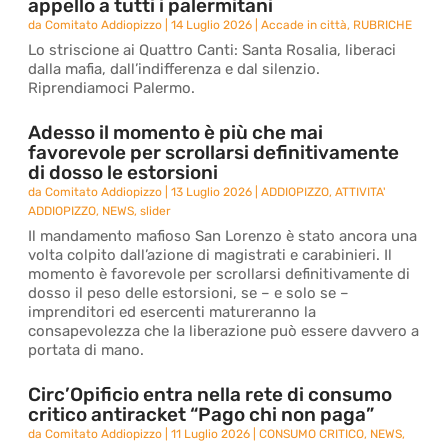
appello a tutti i palermitani
da
Comitato Addiopizzo
|
14 Luglio 2026
|
Accade in città
,
RUBRICHE
Lo striscione ai Quattro Canti: Santa Rosalia, liberaci
dalla mafia, dall’indifferenza e dal silenzio.
Riprendiamoci Palermo.
Adesso il momento è più che mai
favorevole per scrollarsi definitivamente
di dosso le estorsioni
da
Comitato Addiopizzo
|
13 Luglio 2026
|
ADDIOPIZZO
,
ATTIVITA'
ADDIOPIZZO
,
NEWS
,
slider
Il mandamento mafioso San Lorenzo è stato ancora una
volta colpito dall’azione di magistrati e carabinieri. Il
momento è favorevole per scrollarsi definitivamente di
dosso il peso delle estorsioni, se – e solo se –
imprenditori ed esercenti matureranno la
consapevolezza che la liberazione può essere davvero a
portata di mano.
Circ’Opificio entra nella rete di consumo
critico antiracket “Pago chi non paga”
da
Comitato Addiopizzo
|
11 Luglio 2026
|
CONSUMO CRITICO
,
NEWS
,