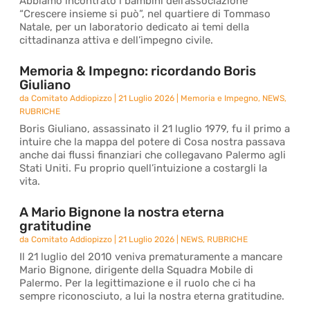
Abbiamo incontrato i bambini dell’associazione
“Crescere insieme si può”, nel quartiere di Tommaso
Natale, per un laboratorio dedicato ai temi della
cittadinanza attiva e dell’impegno civile.
Memoria & Impegno: ricordando Boris
Giuliano
da
Comitato Addiopizzo
|
21 Luglio 2026
|
Memoria e Impegno
,
NEWS
,
RUBRICHE
Boris Giuliano, assassinato il 21 luglio 1979, fu il primo a
intuire che la mappa del potere di Cosa nostra passava
anche dai flussi finanziari che collegavano Palermo agli
Stati Uniti. Fu proprio quell’intuizione a costargli la
vita.
A Mario Bignone la nostra eterna
gratitudine
da
Comitato Addiopizzo
|
21 Luglio 2026
|
NEWS
,
RUBRICHE
Il 21 luglio del 2010 veniva prematuramente a mancare
Mario Bignone, dirigente della Squadra Mobile di
Palermo. Per la legittimazione e il ruolo che ci ha
sempre riconosciuto, a lui la nostra eterna gratitudine.