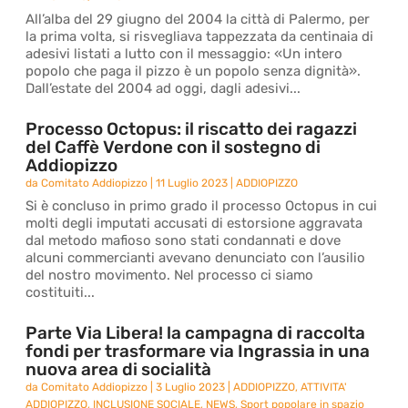
All’alba del 29 giugno del 2004 la città di Palermo, per
la prima volta, si risvegliava tappezzata da centinaia di
adesivi listati a lutto con il messaggio: «Un intero
popolo che paga il pizzo è un popolo senza dignità».
Dall’estate del 2004 ad oggi, dagli adesivi...
Processo Octopus: il riscatto dei ragazzi
del Caffè Verdone con il sostegno di
Addiopizzo
da
Comitato Addiopizzo
|
11 Luglio 2023
|
ADDIOPIZZO
Si è concluso in primo grado il processo Octopus in cui
molti degli imputati accusati di estorsione aggravata
dal metodo mafioso sono stati condannati e dove
alcuni commercianti avevano denunciato con l’ausilio
del nostro movimento. Nel processo ci siamo
costituiti...
Parte Via Libera! la campagna di raccolta
fondi per trasformare via Ingrassia in una
nuova area di socialità
da
Comitato Addiopizzo
|
3 Luglio 2023
|
ADDIOPIZZO
,
ATTIVITA'
ADDIOPIZZO
,
INCLUSIONE SOCIALE
,
NEWS
,
Sport popolare in spazio