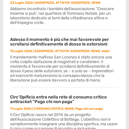
23 Luglio 2026
|
ADDIOPIZZO
,
ATTIVITA' ADDIOPIZZO
,
NEWS
Abbiamo incontrato i bambini dell’associazione “Crescere
insieme si può”, nel quartiere di Tommaso Natale, per un
laboratorio dedicato ai temi della cittadinanza attiva e
dell’impegno civile.
Adesso il momento è più che mai favorevole per
scrollarsi definitivamente di dosso le estorsioni
13 Luglio 2026
|
ADDIOPIZZO
,
ATTIVITA' ADDIOPIZZO
,
NEWS
,
slider
Il mandamento mafioso San Lorenzo è stato ancora una
volta colpito dall’azione di magistrati e carabinieri. Il
momento è favorevole per scrollarsi definitivamente di
dosso il peso delle estorsioni, se – e solo se – imprenditori
ed esercenti matureranno la consapevolezza che la
liberazione può essere davvero a portata di mano.
Circ’Opificio entra nella rete di consumo critico
antiracket “Pago chi non paga”
11 Luglio 2026
|
CONSUMO CRITICO
,
NEWS
,
Pago chi non paga
Il Circ’Opificio nasce nel 2014 da un progetto
dell’Associazione Collettivo di Bottega. L’obiettivo non è
semplicemente insegnare una disciplina sportiva, ma usare
il circo come occasione di incontro e inclusione.