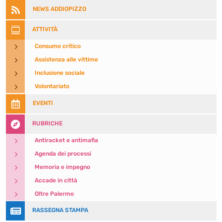

NEWS ADDIOPIZZO

ATTIVITÀ
5
Consumo critico
5
Assistenza alle vittime
5
Inclusione sociale
5
Volontariato

EVENTI

RUBRICHE
5
Antiracket e antimafia
5
Agenda dei processi
5
Memoria e impegno
5
Accade in città
5
Oltre Palermo

RASSEGNA STAMPA