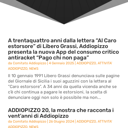
A trentaquattro anni dalla lettera “Al Caro
estorsore” di Libero Grassi, Addiopizzo
presenta la nuova App del consumo critico
antiracket “Pago chi non paga”
da
Comitato Addiopizzo
|
4 Gennaio 2025
|
ADDIOPIZZO
,
ATTIVITA'
ADDIOPIZZO
,
NEWS
Il 10 gennaio 1991 Libero Grassi denunciava sulle pagine
del Giornale di Sicilia i suoi aguzzini con la lettera al
“Caro estorsore”. A 34 anni da quella vicenda anche se
c’è chi continua a pagare le estorsioni, la scelta di
denunciare oggi non solo è possibile ma non...
ADDIOPIZZO 20, la mostra che racconta i
vent’anni di Addiopizzo
da
Comitato Addiopizzo
|
26 Giugno 2024
|
ADDIOPIZZO
,
ATTIVITA'
ADDIOPIZZO
,
NEWS