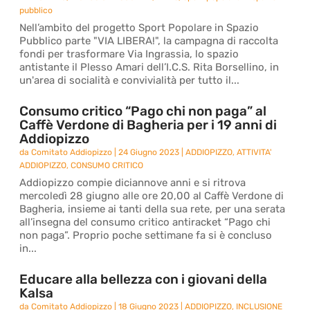
pubblico
Nell’ambito del progetto Sport Popolare in Spazio
Pubblico parte "VIA LIBERA!", la campagna di raccolta
fondi per trasformare Via Ingrassia, lo spazio
antistante il Plesso Amari dell’I.C.S. Rita Borsellino, in
un'area di socialità e convivialità per tutto il...
Consumo critico “Pago chi non paga” al
Caffè Verdone di Bagheria per i 19 anni di
Addiopizzo
da
Comitato Addiopizzo
|
24 Giugno 2023
|
ADDIOPIZZO
,
ATTIVITA'
ADDIOPIZZO
,
CONSUMO CRITICO
Addiopizzo compie diciannove anni e si ritrova
mercoledì 28 giugno alle ore 20,00 al Caffè Verdone di
Bagheria, insieme ai tanti della sua rete, per una serata
all’insegna del consumo critico antiracket “Pago chi
non paga”. Proprio poche settimane fa si è concluso
in...
Educare alla bellezza con i giovani della
Kalsa
da
Comitato Addiopizzo
|
18 Giugno 2023
|
ADDIOPIZZO
,
INCLUSIONE