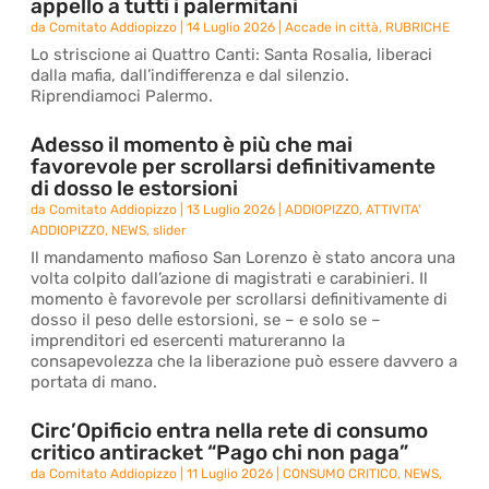
appello a tutti i palermitani
da
Comitato Addiopizzo
|
14 Luglio 2026
|
Accade in città
,
RUBRICHE
Lo striscione ai Quattro Canti: Santa Rosalia, liberaci
dalla mafia, dall’indifferenza e dal silenzio.
Riprendiamoci Palermo.
Adesso il momento è più che mai
favorevole per scrollarsi definitivamente
di dosso le estorsioni
da
Comitato Addiopizzo
|
13 Luglio 2026
|
ADDIOPIZZO
,
ATTIVITA'
ADDIOPIZZO
,
NEWS
,
slider
Il mandamento mafioso San Lorenzo è stato ancora una
volta colpito dall’azione di magistrati e carabinieri. Il
momento è favorevole per scrollarsi definitivamente di
dosso il peso delle estorsioni, se – e solo se –
imprenditori ed esercenti matureranno la
consapevolezza che la liberazione può essere davvero a
portata di mano.
Circ’Opificio entra nella rete di consumo
critico antiracket “Pago chi non paga”
da
Comitato Addiopizzo
|
11 Luglio 2026
|
CONSUMO CRITICO
,
NEWS
,