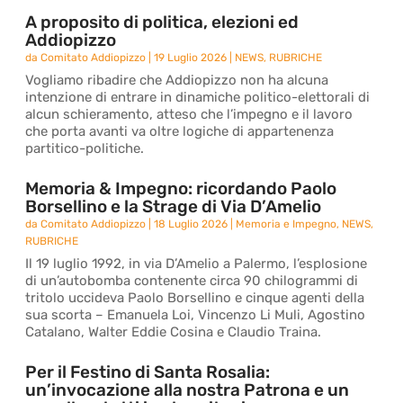
A proposito di politica, elezioni ed
Addiopizzo
da
Comitato Addiopizzo
|
19 Luglio 2026
|
NEWS
,
RUBRICHE
Vogliamo ribadire che Addiopizzo non ha alcuna
intenzione di entrare in dinamiche politico-elettorali di
alcun schieramento, atteso che l’impegno e il lavoro
che porta avanti va oltre logiche di appartenenza
partitico-politiche.
Memoria & Impegno: ricordando Paolo
Borsellino e la Strage di Via D’Amelio
da
Comitato Addiopizzo
|
18 Luglio 2026
|
Memoria e Impegno
,
NEWS
,
RUBRICHE
Il 19 luglio 1992, in via D’Amelio a Palermo, l’esplosione
di un’autobomba contenente circa 90 chilogrammi di
tritolo uccideva Paolo Borsellino e cinque agenti della
sua scorta – Emanuela Loi, Vincenzo Li Muli, Agostino
Catalano, Walter Eddie Cosina e Claudio Traina.
Per il Festino di Santa Rosalia:
un’invocazione alla nostra Patrona e un