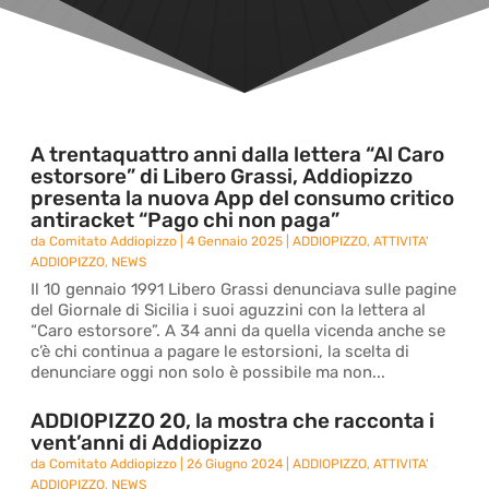
A trentaquattro anni dalla lettera “Al Caro
estorsore” di Libero Grassi, Addiopizzo
presenta la nuova App del consumo critico
antiracket “Pago chi non paga”
da
Comitato Addiopizzo
|
4 Gennaio 2025
|
ADDIOPIZZO
,
ATTIVITA'
ADDIOPIZZO
,
NEWS
Il 10 gennaio 1991 Libero Grassi denunciava sulle pagine
del Giornale di Sicilia i suoi aguzzini con la lettera al
“Caro estorsore”. A 34 anni da quella vicenda anche se
c’è chi continua a pagare le estorsioni, la scelta di
denunciare oggi non solo è possibile ma non...
ADDIOPIZZO 20, la mostra che racconta i
vent’anni di Addiopizzo
da
Comitato Addiopizzo
|
26 Giugno 2024
|
ADDIOPIZZO
,
ATTIVITA'
ADDIOPIZZO
,
NEWS