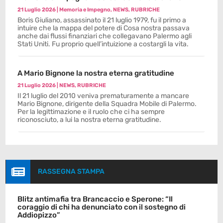
21 Luglio 2026
|
Memoria e Impegno
,
NEWS
,
RUBRICHE
Boris Giuliano, assassinato il 21 luglio 1979, fu il primo a
intuire che la mappa del potere di Cosa nostra passava
anche dai flussi finanziari che collegavano Palermo agli
Stati Uniti. Fu proprio quell’intuizione a costargli la vita.
A Mario Bignone la nostra eterna gratitudine
21 Luglio 2026
|
NEWS
,
RUBRICHE
Il 21 luglio del 2010 veniva prematuramente a mancare
Mario Bignone, dirigente della Squadra Mobile di Palermo.
Per la legittimazione e il ruolo che ci ha sempre
riconosciuto, a lui la nostra eterna gratitudine.

RASSEGNA STAMPA
Blitz antimafia tra Brancaccio e Sperone: “Il
coraggio di chi ha denunciato con il sostegno di
Addiopizzo”