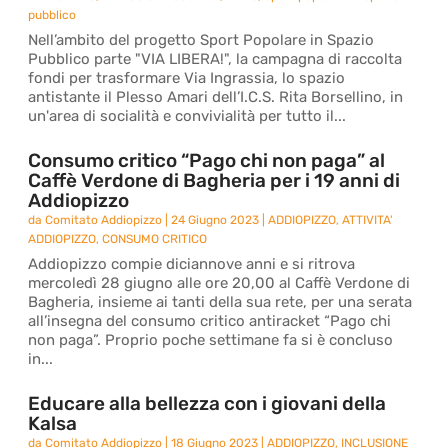
pubblico
Nell’ambito del progetto Sport Popolare in Spazio
Pubblico parte "VIA LIBERA!", la campagna di raccolta
fondi per trasformare Via Ingrassia, lo spazio
antistante il Plesso Amari dell’I.C.S. Rita Borsellino, in
un'area di socialità e convivialità per tutto il...
Consumo critico “Pago chi non paga” al
Caffè Verdone di Bagheria per i 19 anni di
Addiopizzo
da
Comitato Addiopizzo
|
24 Giugno 2023
|
ADDIOPIZZO
,
ATTIVITA'
ADDIOPIZZO
,
CONSUMO CRITICO
Addiopizzo compie diciannove anni e si ritrova
mercoledì 28 giugno alle ore 20,00 al Caffè Verdone di
Bagheria, insieme ai tanti della sua rete, per una serata
all’insegna del consumo critico antiracket “Pago chi
non paga”. Proprio poche settimane fa si è concluso
in...
Educare alla bellezza con i giovani della
Kalsa
da
Comitato Addiopizzo
|
18 Giugno 2023
|
ADDIOPIZZO
,
INCLUSIONE