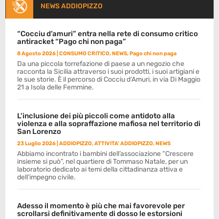
NEWS ADDIOPIZZO
“Cocciu d’amuri” entra nella rete di consumo critico
antiracket “Pago chi non paga”
8 Agosto 2026
|
CONSUMO CRITICO
,
NEWS
,
Pago chi non paga
Da una piccola torrefazione di paese a un negozio che
racconta la Sicilia attraverso i suoi prodotti, i suoi artigiani e
le sue storie. È il percorso di Cocciu d’Amuri, in via Di Maggio
21 a Isola delle Femmine.
L’inclusione dei più piccoli come antidoto alla
violenza e alla sopraffazione mafiosa nel territorio di
San Lorenzo
23 Luglio 2026
|
ADDIOPIZZO
,
ATTIVITA' ADDIOPIZZO
,
NEWS
Abbiamo incontrato i bambini dell’associazione “Crescere
insieme si può”, nel quartiere di Tommaso Natale, per un
laboratorio dedicato ai temi della cittadinanza attiva e
dell’impegno civile.
Adesso il momento è più che mai favorevole per
scrollarsi definitivamente di dosso le estorsioni