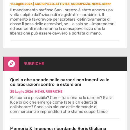
13 Luglio 2026
|
ADDIOPIZZO
,
ATTIVITA' ADDIOPIZZO
,
NEWS
,
slider
Il mandamento mafioso San Lorenzo è stato ancora una
volta colpito dall’azione di magistrati e carabinieri. Il
momento è favorevole per scrollarsi definitivamente di
dosso il peso delle estorsioni, se – e solo se – imprenditori
ed esercenti matureranno la consapevolezza che la
liberazione può essere davvero a portata di mano.

RUBRICHE
Quello che accade nelle carceri non incentiva le
collaborazioni contro le estorsioni
25 Luglio 2026
|
NEWS
,
RUBRICHE
Ma come è possibile? Come funzionano le carceri? E alla
luce di ciò che emerge come fate a chiederci di
collaborare? Sono solo alcune delle domande di
commercianti e imprenditori che stiamo supportando
Memoria & Impegno: ricordando Boris Giuliano