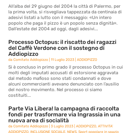
All’alba del 29 giugno del 2004 la città di Palermo, per
la prima volta, si risvegliava tappezzata da centinaia di
adesivi listati a lutto con il messaggio: «Un intero
popolo che paga il pizzo è un popolo senza dignità».
Dall’estate del 2004 ad oggi, dagli adesivi...
Processo Octopus: il riscatto dei ragazzi
del Caffè Verdone con il sostegno di
Addiopizzo
da
Comitato Addiopizzo
|
11 Luglio 2023
|
ADDIOPIZZO
Si è concluso in primo grado il processo Octopus in cui
molti degli imputati accusati di estorsione aggravata
dal metodo mafioso sono stati condannati e dove
alcuni commercianti avevano denunciato con l’ausilio
del nostro movimento. Nel processo ci siamo
costituiti...
Parte Via Libera! la campagna di raccolta
fondi per trasformare via Ingrassia in una
nuova area di socialità
da
Comitato Addiopizzo
|
3 Luglio 2023
|
ADDIOPIZZO
,
ATTIVITA'
ADDIOPIZZO
,
INCLUSIONE SOCIALE
,
NEWS
,
Sport popolare in spazio