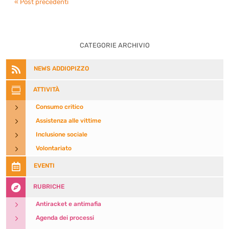
« Post precedenti
CATEGORIE ARCHIVIO

NEWS ADDIOPIZZO

ATTIVITÀ
5
Consumo critico
5
Assistenza alle vittime
5
Inclusione sociale
5
Volontariato

EVENTI

RUBRICHE
5
Antiracket e antimafia
5
Agenda dei processi