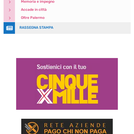
5
Memoria e impegno
5
Accade in città
5
Oltre Palermo

RASSEGNA STAMPA