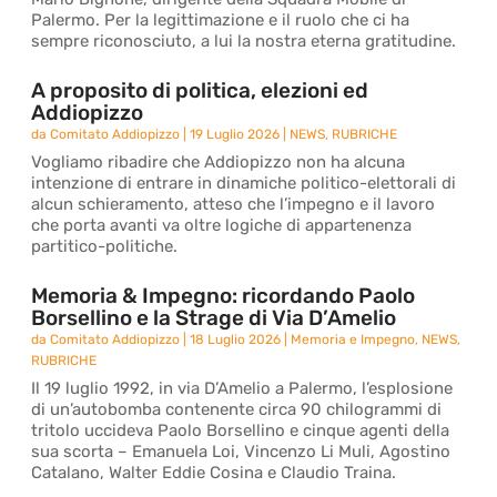
Palermo. Per la legittimazione e il ruolo che ci ha
sempre riconosciuto, a lui la nostra eterna gratitudine.
A proposito di politica, elezioni ed
Addiopizzo
da
Comitato Addiopizzo
|
19 Luglio 2026
|
NEWS
,
RUBRICHE
Vogliamo ribadire che Addiopizzo non ha alcuna
intenzione di entrare in dinamiche politico-elettorali di
alcun schieramento, atteso che l’impegno e il lavoro
che porta avanti va oltre logiche di appartenenza
partitico-politiche.
Memoria & Impegno: ricordando Paolo
Borsellino e la Strage di Via D’Amelio
da
Comitato Addiopizzo
|
18 Luglio 2026
|
Memoria e Impegno
,
NEWS
,
RUBRICHE
Il 19 luglio 1992, in via D’Amelio a Palermo, l’esplosione
di un’autobomba contenente circa 90 chilogrammi di
tritolo uccideva Paolo Borsellino e cinque agenti della
sua scorta – Emanuela Loi, Vincenzo Li Muli, Agostino
Catalano, Walter Eddie Cosina e Claudio Traina.