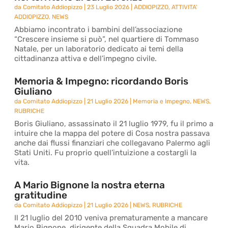
da
Comitato Addiopizzo
|
23 Luglio 2026
|
ADDIOPIZZO
,
ATTIVITA'
ADDIOPIZZO
,
NEWS
Abbiamo incontrato i bambini dell’associazione
“Crescere insieme si può”, nel quartiere di Tommaso
Natale, per un laboratorio dedicato ai temi della
cittadinanza attiva e dell’impegno civile.
Memoria & Impegno: ricordando Boris
Giuliano
da
Comitato Addiopizzo
|
21 Luglio 2026
|
Memoria e Impegno
,
NEWS
,
RUBRICHE
Boris Giuliano, assassinato il 21 luglio 1979, fu il primo a
intuire che la mappa del potere di Cosa nostra passava
anche dai flussi finanziari che collegavano Palermo agli
Stati Uniti. Fu proprio quell’intuizione a costargli la
vita.
A Mario Bignone la nostra eterna
gratitudine
da
Comitato Addiopizzo
|
21 Luglio 2026
|
NEWS
,
RUBRICHE
Il 21 luglio del 2010 veniva prematuramente a mancare
Mario Bignone, dirigente della Squadra Mobile di