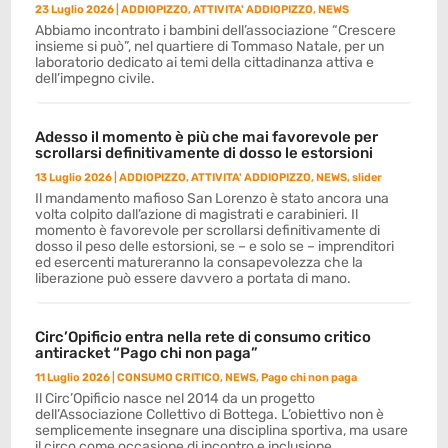
23 Luglio 2026
|
ADDIOPIZZO
,
ATTIVITA' ADDIOPIZZO
,
NEWS
Abbiamo incontrato i bambini dell’associazione “Crescere
insieme si può”, nel quartiere di Tommaso Natale, per un
laboratorio dedicato ai temi della cittadinanza attiva e
dell’impegno civile.
Adesso il momento è più che mai favorevole per
scrollarsi definitivamente di dosso le estorsioni
13 Luglio 2026
|
ADDIOPIZZO
,
ATTIVITA' ADDIOPIZZO
,
NEWS
,
slider
Il mandamento mafioso San Lorenzo è stato ancora una
volta colpito dall’azione di magistrati e carabinieri. Il
momento è favorevole per scrollarsi definitivamente di
dosso il peso delle estorsioni, se – e solo se – imprenditori
ed esercenti matureranno la consapevolezza che la
liberazione può essere davvero a portata di mano.
Circ’Opificio entra nella rete di consumo critico
antiracket “Pago chi non paga”
11 Luglio 2026
|
CONSUMO CRITICO
,
NEWS
,
Pago chi non paga
Il Circ’Opificio nasce nel 2014 da un progetto
dell’Associazione Collettivo di Bottega. L’obiettivo non è
semplicemente insegnare una disciplina sportiva, ma usare
il circo come occasione di incontro e inclusione.