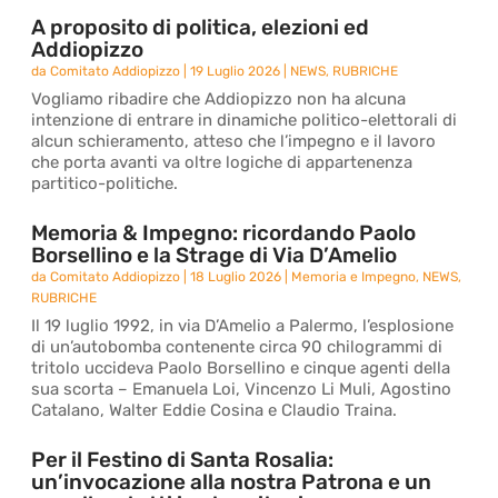
A proposito di politica, elezioni ed
Addiopizzo
da
Comitato Addiopizzo
|
19 Luglio 2026
|
NEWS
,
RUBRICHE
Vogliamo ribadire che Addiopizzo non ha alcuna
intenzione di entrare in dinamiche politico-elettorali di
alcun schieramento, atteso che l’impegno e il lavoro
che porta avanti va oltre logiche di appartenenza
partitico-politiche.
Memoria & Impegno: ricordando Paolo
Borsellino e la Strage di Via D’Amelio
da
Comitato Addiopizzo
|
18 Luglio 2026
|
Memoria e Impegno
,
NEWS
,
RUBRICHE
Il 19 luglio 1992, in via D’Amelio a Palermo, l’esplosione
di un’autobomba contenente circa 90 chilogrammi di
tritolo uccideva Paolo Borsellino e cinque agenti della
sua scorta – Emanuela Loi, Vincenzo Li Muli, Agostino
Catalano, Walter Eddie Cosina e Claudio Traina.
Per il Festino di Santa Rosalia:
un’invocazione alla nostra Patrona e un