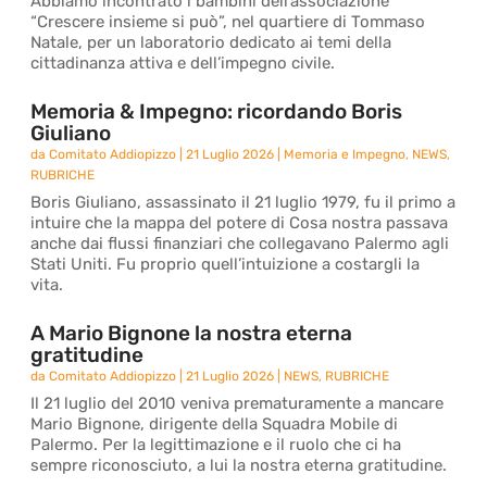
Abbiamo incontrato i bambini dell’associazione
“Crescere insieme si può”, nel quartiere di Tommaso
Natale, per un laboratorio dedicato ai temi della
cittadinanza attiva e dell’impegno civile.
Memoria & Impegno: ricordando Boris
Giuliano
da
Comitato Addiopizzo
|
21 Luglio 2026
|
Memoria e Impegno
,
NEWS
,
RUBRICHE
Boris Giuliano, assassinato il 21 luglio 1979, fu il primo a
intuire che la mappa del potere di Cosa nostra passava
anche dai flussi finanziari che collegavano Palermo agli
Stati Uniti. Fu proprio quell’intuizione a costargli la
vita.
A Mario Bignone la nostra eterna
gratitudine
da
Comitato Addiopizzo
|
21 Luglio 2026
|
NEWS
,
RUBRICHE
Il 21 luglio del 2010 veniva prematuramente a mancare
Mario Bignone, dirigente della Squadra Mobile di
Palermo. Per la legittimazione e il ruolo che ci ha
sempre riconosciuto, a lui la nostra eterna gratitudine.