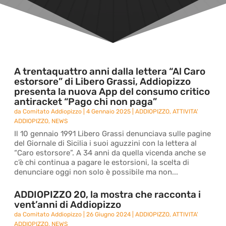
A trentaquattro anni dalla lettera “Al Caro
estorsore” di Libero Grassi, Addiopizzo
presenta la nuova App del consumo critico
antiracket “Pago chi non paga”
da
Comitato Addiopizzo
|
4 Gennaio 2025
|
ADDIOPIZZO
,
ATTIVITA'
ADDIOPIZZO
,
NEWS
Il 10 gennaio 1991 Libero Grassi denunciava sulle pagine
del Giornale di Sicilia i suoi aguzzini con la lettera al
“Caro estorsore”. A 34 anni da quella vicenda anche se
c’è chi continua a pagare le estorsioni, la scelta di
denunciare oggi non solo è possibile ma non...
ADDIOPIZZO 20, la mostra che racconta i
vent’anni di Addiopizzo
da
Comitato Addiopizzo
|
26 Giugno 2024
|
ADDIOPIZZO
,
ATTIVITA'
ADDIOPIZZO
,
NEWS