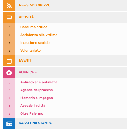

NEWS ADDIOPIZZO

ATTIVITÀ
5
Consumo critico
5
Assistenza alle vittime
5
Inclusione sociale
5
Volontariato

EVENTI

RUBRICHE
5
Antiracket e antimafia
5
Agenda dei processi
5
Memoria e impegno
5
Accade in città
5
Oltre Palermo

RASSEGNA STAMPA