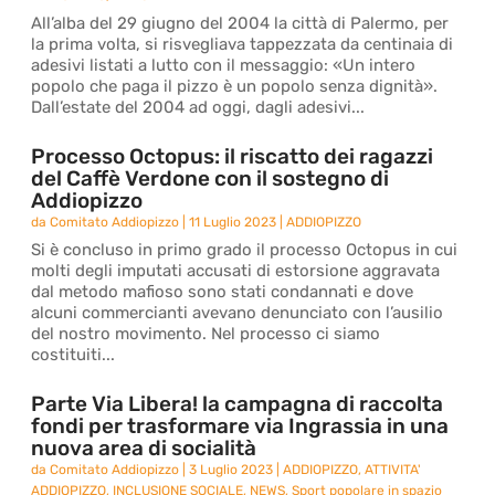
All’alba del 29 giugno del 2004 la città di Palermo, per
la prima volta, si risvegliava tappezzata da centinaia di
adesivi listati a lutto con il messaggio: «Un intero
popolo che paga il pizzo è un popolo senza dignità».
Dall’estate del 2004 ad oggi, dagli adesivi...
Processo Octopus: il riscatto dei ragazzi
del Caffè Verdone con il sostegno di
Addiopizzo
da
Comitato Addiopizzo
|
11 Luglio 2023
|
ADDIOPIZZO
Si è concluso in primo grado il processo Octopus in cui
molti degli imputati accusati di estorsione aggravata
dal metodo mafioso sono stati condannati e dove
alcuni commercianti avevano denunciato con l’ausilio
del nostro movimento. Nel processo ci siamo
costituiti...
Parte Via Libera! la campagna di raccolta
fondi per trasformare via Ingrassia in una
nuova area di socialità
da
Comitato Addiopizzo
|
3 Luglio 2023
|
ADDIOPIZZO
,
ATTIVITA'
ADDIOPIZZO
,
INCLUSIONE SOCIALE
,
NEWS
,
Sport popolare in spazio