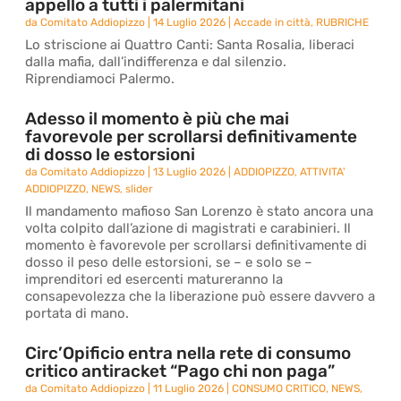
appello a tutti i palermitani
da
Comitato Addiopizzo
|
14 Luglio 2026
|
Accade in città
,
RUBRICHE
Lo striscione ai Quattro Canti: Santa Rosalia, liberaci
dalla mafia, dall’indifferenza e dal silenzio.
Riprendiamoci Palermo.
Adesso il momento è più che mai
favorevole per scrollarsi definitivamente
di dosso le estorsioni
da
Comitato Addiopizzo
|
13 Luglio 2026
|
ADDIOPIZZO
,
ATTIVITA'
ADDIOPIZZO
,
NEWS
,
slider
Il mandamento mafioso San Lorenzo è stato ancora una
volta colpito dall’azione di magistrati e carabinieri. Il
momento è favorevole per scrollarsi definitivamente di
dosso il peso delle estorsioni, se – e solo se –
imprenditori ed esercenti matureranno la
consapevolezza che la liberazione può essere davvero a
portata di mano.
Circ’Opificio entra nella rete di consumo
critico antiracket “Pago chi non paga”
da
Comitato Addiopizzo
|
11 Luglio 2026
|
CONSUMO CRITICO
,
NEWS
,