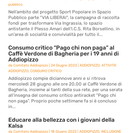
pubblico
Nell’ambito del progetto Sport Popolare in Spazio
Pubblico parte "VIA LIBERA!", la campagna di raccolta
fondi per trasformare Via Ingrassia, lo spazio
antistante il Plesso Amari dell’I.C.S. Rita Borsellino, in
un'area di socialità e convivialità per tutto il...
Consumo critico “Pago chi non paga” al
Caffè Verdone di Bagheria per i 19 anni di
Addiopizzo
da
Comitato Addiopizzo
|
24 Giugno 2023
|
ADDIOPIZZO
,
ATTIVITA'
ADDIOPIZZO
,
CONSUMO CRITICO
Addiopizzo compie diciannove anni e si ritrova
mercoledì 28 giugno alle ore 20,00 al Caffè Verdone di
Bagheria, insieme ai tanti della sua rete, per una serata
all’insegna del consumo critico antiracket “Pago chi
non paga”. Proprio poche settimane fa si è concluso
in...
Educare alla bellezza con i giovani della
Kalsa
da
Comitato Addiopizzo
|
18 Giugno 2023
|
ADDIOPIZZO
,
INCLUSIONE