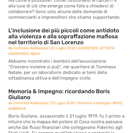
Ma come è possibile? Come funzionano le carceri? E
alla luce di ciò che emerge come fate a chiederci di
collaborare? Sono solo alcune delle domande di
commercianti e imprenditori che stiamo supportando
L’inclusione dei più piccoli come antidoto
alla violenza e alla sopraffazione mafiosa
nel territorio di San Lorenzo
da
Comitato Addiopizzo
|
23 Luglio 2026
|
ADDIOPIZZO
,
ATTIVITA'
ADDIOPIZZO
,
NEWS
Abbiamo incontrato i bambini dell’associazione
“Crescere insieme si può”, nel quartiere di Tommaso
Natale, per un laboratorio dedicato ai temi della
cittadinanza attiva e dell’impegno civile.
Memoria & Impegno: ricordando Boris
Giuliano
da
Comitato Addiopizzo
|
21 Luglio 2026
|
Memoria e Impegno
,
NEWS
,
RUBRICHE
Boris Giuliano, assassinato il 21 luglio 1979, fu il primo a
intuire che la mappa del potere di Cosa nostra passava
anche dai flussi finanziari che collegavano Palermo agli