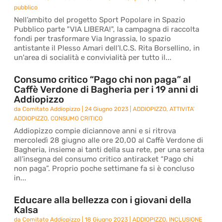
pubblico
Nell’ambito del progetto Sport Popolare in Spazio
Pubblico parte "VIA LIBERA!", la campagna di raccolta
fondi per trasformare Via Ingrassia, lo spazio
antistante il Plesso Amari dell’I.C.S. Rita Borsellino, in
un'area di socialità e convivialità per tutto il...
Consumo critico “Pago chi non paga” al
Caffè Verdone di Bagheria per i 19 anni di
Addiopizzo
da
Comitato Addiopizzo
|
24 Giugno 2023
|
ADDIOPIZZO
,
ATTIVITA'
ADDIOPIZZO
,
CONSUMO CRITICO
Addiopizzo compie diciannove anni e si ritrova
mercoledì 28 giugno alle ore 20,00 al Caffè Verdone di
Bagheria, insieme ai tanti della sua rete, per una serata
all’insegna del consumo critico antiracket “Pago chi
non paga”. Proprio poche settimane fa si è concluso
in...
Educare alla bellezza con i giovani della
Kalsa
da
Comitato Addiopizzo
|
18 Giugno 2023
|
ADDIOPIZZO
,
INCLUSIONE