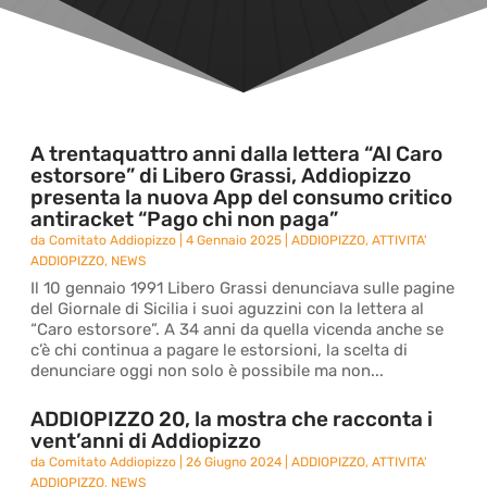
A trentaquattro anni dalla lettera “Al Caro
estorsore” di Libero Grassi, Addiopizzo
presenta la nuova App del consumo critico
antiracket “Pago chi non paga”
da
Comitato Addiopizzo
|
4 Gennaio 2025
|
ADDIOPIZZO
,
ATTIVITA'
ADDIOPIZZO
,
NEWS
Il 10 gennaio 1991 Libero Grassi denunciava sulle pagine
del Giornale di Sicilia i suoi aguzzini con la lettera al
“Caro estorsore”. A 34 anni da quella vicenda anche se
c’è chi continua a pagare le estorsioni, la scelta di
denunciare oggi non solo è possibile ma non...
ADDIOPIZZO 20, la mostra che racconta i
vent’anni di Addiopizzo
da
Comitato Addiopizzo
|
26 Giugno 2024
|
ADDIOPIZZO
,
ATTIVITA'
ADDIOPIZZO
,
NEWS