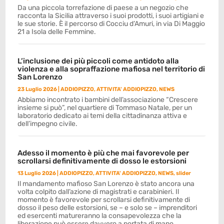
Da una piccola torrefazione di paese a un negozio che
racconta la Sicilia attraverso i suoi prodotti, i suoi artigiani e
le sue storie. È il percorso di Cocciu d’Amuri, in via Di Maggio
21 a Isola delle Femmine.
L’inclusione dei più piccoli come antidoto alla
violenza e alla sopraffazione mafiosa nel territorio di
San Lorenzo
23 Luglio 2026
|
ADDIOPIZZO
,
ATTIVITA' ADDIOPIZZO
,
NEWS
Abbiamo incontrato i bambini dell’associazione “Crescere
insieme si può”, nel quartiere di Tommaso Natale, per un
laboratorio dedicato ai temi della cittadinanza attiva e
dell’impegno civile.
Adesso il momento è più che mai favorevole per
scrollarsi definitivamente di dosso le estorsioni
13 Luglio 2026
|
ADDIOPIZZO
,
ATTIVITA' ADDIOPIZZO
,
NEWS
,
slider
Il mandamento mafioso San Lorenzo è stato ancora una
volta colpito dall’azione di magistrati e carabinieri. Il
momento è favorevole per scrollarsi definitivamente di
dosso il peso delle estorsioni, se – e solo se – imprenditori
ed esercenti matureranno la consapevolezza che la
liberazione può essere davvero a portata di mano.