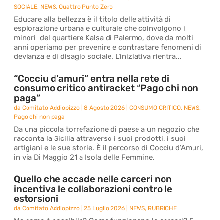
SOCIALE
,
NEWS
,
Quattro Punto Zero
Educare alla bellezza è il titolo delle attività di
esplorazione urbana e culturale che coinvolgono i
minori del quartiere Kalsa di Palermo, dove da molti
anni operiamo per prevenire e contrastare fenomeni di
devianza e di disagio sociale. L’iniziativa rientra...
“Cocciu d’amuri” entra nella rete di
consumo critico antiracket “Pago chi non
paga”
da
Comitato Addiopizzo
|
8 Agosto 2026
|
CONSUMO CRITICO
,
NEWS
,
Pago chi non paga
Da una piccola torrefazione di paese a un negozio che
racconta la Sicilia attraverso i suoi prodotti, i suoi
artigiani e le sue storie. È il percorso di Cocciu d’Amuri,
in via Di Maggio 21 a Isola delle Femmine.
Quello che accade nelle carceri non
incentiva le collaborazioni contro le
estorsioni
da
Comitato Addiopizzo
|
25 Luglio 2026
|
NEWS
,
RUBRICHE