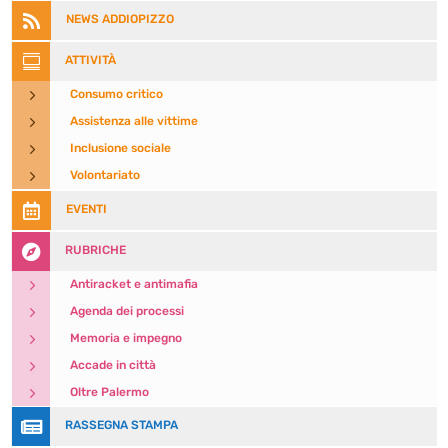

NEWS ADDIOPIZZO

ATTIVITÀ
5
Consumo critico
5
Assistenza alle vittime
5
Inclusione sociale
5
Volontariato

EVENTI

RUBRICHE
5
Antiracket e antimafia
5
Agenda dei processi
5
Memoria e impegno
5
Accade in città
5
Oltre Palermo

RASSEGNA STAMPA