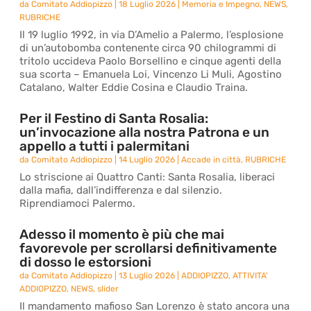
da
Comitato Addiopizzo
|
18 Luglio 2026
|
Memoria e Impegno
,
NEWS
,
RUBRICHE
Il 19 luglio 1992, in via D’Amelio a Palermo, l’esplosione
di un’autobomba contenente circa 90 chilogrammi di
tritolo uccideva Paolo Borsellino e cinque agenti della
sua scorta – Emanuela Loi, Vincenzo Li Muli, Agostino
Catalano, Walter Eddie Cosina e Claudio Traina.
Per il Festino di Santa Rosalia:
un’invocazione alla nostra Patrona e un
appello a tutti i palermitani
da
Comitato Addiopizzo
|
14 Luglio 2026
|
Accade in città
,
RUBRICHE
Lo striscione ai Quattro Canti: Santa Rosalia, liberaci
dalla mafia, dall’indifferenza e dal silenzio.
Riprendiamoci Palermo.
Adesso il momento è più che mai
favorevole per scrollarsi definitivamente
di dosso le estorsioni
da
Comitato Addiopizzo
|
13 Luglio 2026
|
ADDIOPIZZO
,
ATTIVITA'
ADDIOPIZZO
,
NEWS
,
slider
Il mandamento mafioso San Lorenzo è stato ancora una