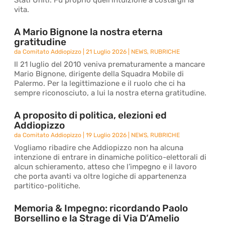
Stati Uniti. Fu proprio quell’intuizione a costargli la
vita.
A Mario Bignone la nostra eterna
gratitudine
da
Comitato Addiopizzo
|
21 Luglio 2026
|
NEWS
,
RUBRICHE
Il 21 luglio del 2010 veniva prematuramente a mancare
Mario Bignone, dirigente della Squadra Mobile di
Palermo. Per la legittimazione e il ruolo che ci ha
sempre riconosciuto, a lui la nostra eterna gratitudine.
A proposito di politica, elezioni ed
Addiopizzo
da
Comitato Addiopizzo
|
19 Luglio 2026
|
NEWS
,
RUBRICHE
Vogliamo ribadire che Addiopizzo non ha alcuna
intenzione di entrare in dinamiche politico-elettorali di
alcun schieramento, atteso che l’impegno e il lavoro
che porta avanti va oltre logiche di appartenenza
partitico-politiche.
Memoria & Impegno: ricordando Paolo
Borsellino e la Strage di Via D’Amelio