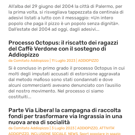
All’alba del 29 giugno del 2004 la città di Palermo, per
la prima volta, si risvegliava tappezzata da centinaia di
adesivi listati a lutto con il messaggio: «Un intero
popolo che paga il pizzo è un popolo senza dignità».
Dall’estate del 2004 ad oggi, dagli adesivi...
Processo Octopus: il riscatto dei ragazzi
del Caffè Verdone con il sostegno di
Addiopizzo
da
Comitato Addiopizzo
|
11 Luglio 2023
|
ADDIOPIZZO
Si è concluso in primo grado il processo Octopus in cui
molti degli imputati accusati di estorsione aggravata
dal metodo mafioso sono stati condannati e dove
alcuni commercianti avevano denunciato con l’ausilio
del nostro movimento. Nel processo ci siamo
costituiti...
Parte Via Libera! la campagna di raccolta
fondi per trasformare via Ingrassia in una
nuova area di socialità
da
Comitato Addiopizzo
|
3 Luglio 2023
|
ADDIOPIZZO
,
ATTIVITA'
ADDIOPIZZO
,
INCLUSIONE SOCIALE
,
NEWS
,
Sport popolare in spazio