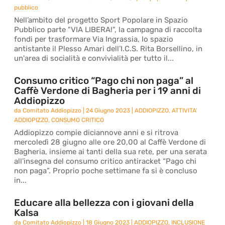
pubblico
Nell’ambito del progetto Sport Popolare in Spazio
Pubblico parte "VIA LIBERA!", la campagna di raccolta
fondi per trasformare Via Ingrassia, lo spazio
antistante il Plesso Amari dell’I.C.S. Rita Borsellino, in
un'area di socialità e convivialità per tutto il...
Consumo critico “Pago chi non paga” al
Caffè Verdone di Bagheria per i 19 anni di
Addiopizzo
da
Comitato Addiopizzo
|
24 Giugno 2023
|
ADDIOPIZZO
,
ATTIVITA'
ADDIOPIZZO
,
CONSUMO CRITICO
Addiopizzo compie diciannove anni e si ritrova
mercoledì 28 giugno alle ore 20,00 al Caffè Verdone di
Bagheria, insieme ai tanti della sua rete, per una serata
all’insegna del consumo critico antiracket “Pago chi
non paga”. Proprio poche settimane fa si è concluso
in...
Educare alla bellezza con i giovani della
Kalsa
da
Comitato Addiopizzo
|
18 Giugno 2023
|
ADDIOPIZZO
,
INCLUSIONE