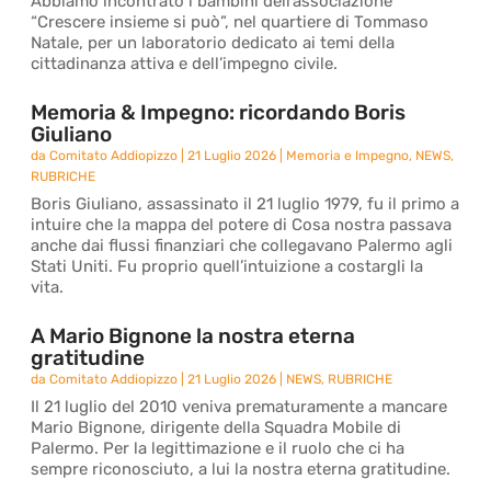
Abbiamo incontrato i bambini dell’associazione
“Crescere insieme si può”, nel quartiere di Tommaso
Natale, per un laboratorio dedicato ai temi della
cittadinanza attiva e dell’impegno civile.
Memoria & Impegno: ricordando Boris
Giuliano
da
Comitato Addiopizzo
|
21 Luglio 2026
|
Memoria e Impegno
,
NEWS
,
RUBRICHE
Boris Giuliano, assassinato il 21 luglio 1979, fu il primo a
intuire che la mappa del potere di Cosa nostra passava
anche dai flussi finanziari che collegavano Palermo agli
Stati Uniti. Fu proprio quell’intuizione a costargli la
vita.
A Mario Bignone la nostra eterna
gratitudine
da
Comitato Addiopizzo
|
21 Luglio 2026
|
NEWS
,
RUBRICHE
Il 21 luglio del 2010 veniva prematuramente a mancare
Mario Bignone, dirigente della Squadra Mobile di
Palermo. Per la legittimazione e il ruolo che ci ha
sempre riconosciuto, a lui la nostra eterna gratitudine.