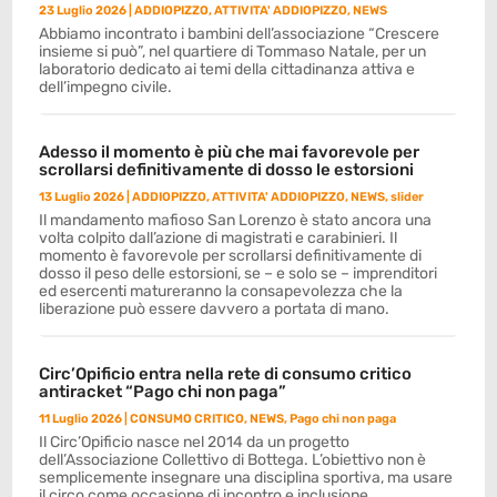
23 Luglio 2026
|
ADDIOPIZZO
,
ATTIVITA' ADDIOPIZZO
,
NEWS
Abbiamo incontrato i bambini dell’associazione “Crescere
insieme si può”, nel quartiere di Tommaso Natale, per un
laboratorio dedicato ai temi della cittadinanza attiva e
dell’impegno civile.
Adesso il momento è più che mai favorevole per
scrollarsi definitivamente di dosso le estorsioni
13 Luglio 2026
|
ADDIOPIZZO
,
ATTIVITA' ADDIOPIZZO
,
NEWS
,
slider
Il mandamento mafioso San Lorenzo è stato ancora una
volta colpito dall’azione di magistrati e carabinieri. Il
momento è favorevole per scrollarsi definitivamente di
dosso il peso delle estorsioni, se – e solo se – imprenditori
ed esercenti matureranno la consapevolezza che la
liberazione può essere davvero a portata di mano.
Circ’Opificio entra nella rete di consumo critico
antiracket “Pago chi non paga”
11 Luglio 2026
|
CONSUMO CRITICO
,
NEWS
,
Pago chi non paga
Il Circ’Opificio nasce nel 2014 da un progetto
dell’Associazione Collettivo di Bottega. L’obiettivo non è
semplicemente insegnare una disciplina sportiva, ma usare
il circo come occasione di incontro e inclusione.