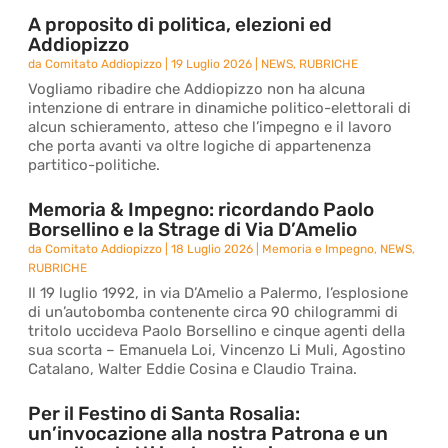
A proposito di politica, elezioni ed
Addiopizzo
da
Comitato Addiopizzo
|
19 Luglio 2026
|
NEWS
,
RUBRICHE
Vogliamo ribadire che Addiopizzo non ha alcuna
intenzione di entrare in dinamiche politico-elettorali di
alcun schieramento, atteso che l’impegno e il lavoro
che porta avanti va oltre logiche di appartenenza
partitico-politiche.
Memoria & Impegno: ricordando Paolo
Borsellino e la Strage di Via D’Amelio
da
Comitato Addiopizzo
|
18 Luglio 2026
|
Memoria e Impegno
,
NEWS
,
RUBRICHE
Il 19 luglio 1992, in via D’Amelio a Palermo, l’esplosione
di un’autobomba contenente circa 90 chilogrammi di
tritolo uccideva Paolo Borsellino e cinque agenti della
sua scorta – Emanuela Loi, Vincenzo Li Muli, Agostino
Catalano, Walter Eddie Cosina e Claudio Traina.
Per il Festino di Santa Rosalia:
un’invocazione alla nostra Patrona e un