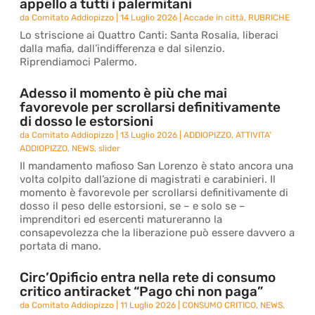
appello a tutti i palermitani
da
Comitato Addiopizzo
|
14 Luglio 2026
|
Accade in città
,
RUBRICHE
Lo striscione ai Quattro Canti: Santa Rosalia, liberaci
dalla mafia, dall’indifferenza e dal silenzio.
Riprendiamoci Palermo.
Adesso il momento è più che mai
favorevole per scrollarsi definitivamente
di dosso le estorsioni
da
Comitato Addiopizzo
|
13 Luglio 2026
|
ADDIOPIZZO
,
ATTIVITA'
ADDIOPIZZO
,
NEWS
,
slider
Il mandamento mafioso San Lorenzo è stato ancora una
volta colpito dall’azione di magistrati e carabinieri. Il
momento è favorevole per scrollarsi definitivamente di
dosso il peso delle estorsioni, se – e solo se –
imprenditori ed esercenti matureranno la
consapevolezza che la liberazione può essere davvero a
portata di mano.
Circ’Opificio entra nella rete di consumo
critico antiracket “Pago chi non paga”
da
Comitato Addiopizzo
|
11 Luglio 2026
|
CONSUMO CRITICO
,
NEWS
,