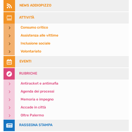

NEWS ADDIOPIZZO

ATTIVITÀ
5
Consumo critico
5
Assistenza alle vittime
5
Inclusione sociale
5
Volontariato

EVENTI

RUBRICHE
5
Antiracket e antimafia
5
Agenda dei processi
5
Memoria e impegno
5
Accade in città
5
Oltre Palermo

RASSEGNA STAMPA