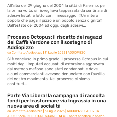
All’alba del 29 giugno del 2004 la città di Palermo, per
la prima volta, si risvegliava tappezzata da centinaia di
adesivi listati a lutto con il messaggio: «Un intero
popolo che paga il pizzo è un popolo senza dignità».
Dall’estate del 2004 ad oggi, dagli adesivi...
Processo Octopus: il riscatto dei ragazzi
del Caffè Verdone con il sostegno di
Addiopizzo
da
Comitato Addiopizzo
|
11 Luglio 2023
|
ADDIOPIZZO
Si è concluso in primo grado il processo Octopus in cui
molti degli imputati accusati di estorsione aggravata
dal metodo mafioso sono stati condannati e dove
alcuni commercianti avevano denunciato con l’ausilio
del nostro movimento. Nel processo ci siamo
costituiti...
Parte Via Libera! la campagna di raccolta
fondi per trasformare via Ingrassia in una
nuova area di socialità
da
Comitato Addiopizzo
|
3 Luglio 2023
|
ADDIOPIZZO
,
ATTIVITA'
ADDIOPIZZO
,
INCLUSIONE SOCIALE
,
NEWS
,
Sport popolare in spazio