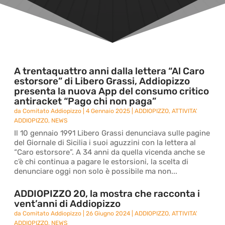
A trentaquattro anni dalla lettera “Al Caro
estorsore” di Libero Grassi, Addiopizzo
presenta la nuova App del consumo critico
antiracket “Pago chi non paga”
da
Comitato Addiopizzo
|
4 Gennaio 2025
|
ADDIOPIZZO
,
ATTIVITA'
ADDIOPIZZO
,
NEWS
Il 10 gennaio 1991 Libero Grassi denunciava sulle pagine
del Giornale di Sicilia i suoi aguzzini con la lettera al
“Caro estorsore”. A 34 anni da quella vicenda anche se
c’è chi continua a pagare le estorsioni, la scelta di
denunciare oggi non solo è possibile ma non...
ADDIOPIZZO 20, la mostra che racconta i
vent’anni di Addiopizzo
da
Comitato Addiopizzo
|
26 Giugno 2024
|
ADDIOPIZZO
,
ATTIVITA'
ADDIOPIZZO
,
NEWS