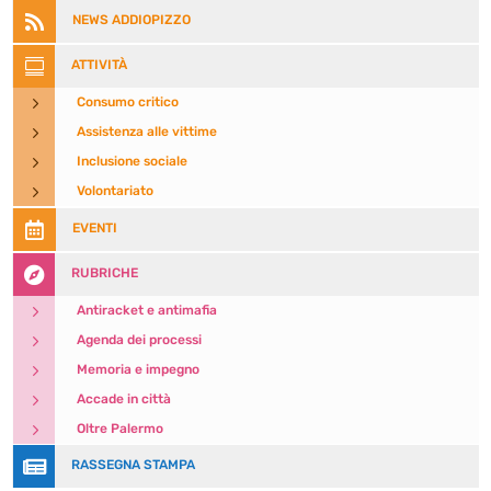

NEWS ADDIOPIZZO

ATTIVITÀ
5
Consumo critico
5
Assistenza alle vittime
5
Inclusione sociale
5
Volontariato

EVENTI

RUBRICHE
5
Antiracket e antimafia
5
Agenda dei processi
5
Memoria e impegno
5
Accade in città
5
Oltre Palermo

RASSEGNA STAMPA