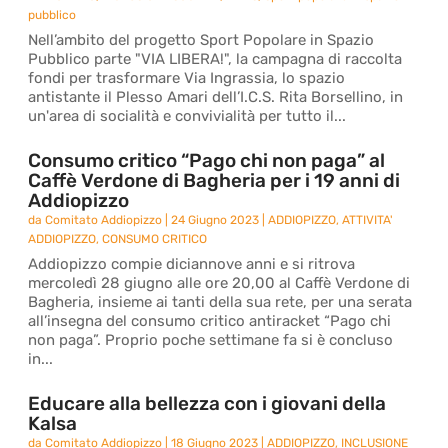
pubblico
Nell’ambito del progetto Sport Popolare in Spazio
Pubblico parte "VIA LIBERA!", la campagna di raccolta
fondi per trasformare Via Ingrassia, lo spazio
antistante il Plesso Amari dell’I.C.S. Rita Borsellino, in
un'area di socialità e convivialità per tutto il...
Consumo critico “Pago chi non paga” al
Caffè Verdone di Bagheria per i 19 anni di
Addiopizzo
da
Comitato Addiopizzo
|
24 Giugno 2023
|
ADDIOPIZZO
,
ATTIVITA'
ADDIOPIZZO
,
CONSUMO CRITICO
Addiopizzo compie diciannove anni e si ritrova
mercoledì 28 giugno alle ore 20,00 al Caffè Verdone di
Bagheria, insieme ai tanti della sua rete, per una serata
all’insegna del consumo critico antiracket “Pago chi
non paga”. Proprio poche settimane fa si è concluso
in...
Educare alla bellezza con i giovani della
Kalsa
da
Comitato Addiopizzo
|
18 Giugno 2023
|
ADDIOPIZZO
,
INCLUSIONE