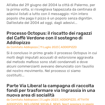
All’alba del 29 giugno del 2004 la città di Palermo, per
la prima volta, si risvegliava tappezzata da centinaia di
adesivi listati a lutto con il messaggio: «Un intero
popolo che paga il pizzo è un popolo senza dignità».
Dall’estate del 2004 ad oggi, dagli adesivi...
Processo Octopus: il riscatto dei ragazzi
del Caffè Verdone con il sostegno di
Addiopizzo
da
Comitato Addiopizzo
|
11 Luglio 2023
|
ADDIOPIZZO
Si è concluso in primo grado il processo Octopus in cui
molti degli imputati accusati di estorsione aggravata
dal metodo mafioso sono stati condannati e dove
alcuni commercianti avevano denunciato con l’ausilio
del nostro movimento. Nel processo ci siamo
costituiti...
Parte Via Libera! la campagna di raccolta
fondi per trasformare via Ingrassia in una
nuova area di socialità
da
Comitato Addiopizzo
|
3 Luglio 2023
|
ADDIOPIZZO
,
ATTIVITA'
ADDIOPIZZO
,
INCLUSIONE SOCIALE
,
NEWS
,
Sport popolare in spazio