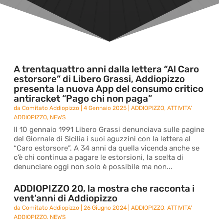
A trentaquattro anni dalla lettera “Al Caro
estorsore” di Libero Grassi, Addiopizzo
presenta la nuova App del consumo critico
antiracket “Pago chi non paga”
da
Comitato Addiopizzo
|
4 Gennaio 2025
|
ADDIOPIZZO
,
ATTIVITA'
ADDIOPIZZO
,
NEWS
Il 10 gennaio 1991 Libero Grassi denunciava sulle pagine
del Giornale di Sicilia i suoi aguzzini con la lettera al
“Caro estorsore”. A 34 anni da quella vicenda anche se
c’è chi continua a pagare le estorsioni, la scelta di
denunciare oggi non solo è possibile ma non...
ADDIOPIZZO 20, la mostra che racconta i
vent’anni di Addiopizzo
da
Comitato Addiopizzo
|
26 Giugno 2024
|
ADDIOPIZZO
,
ATTIVITA'
ADDIOPIZZO
,
NEWS