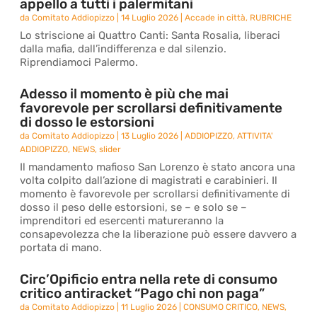
appello a tutti i palermitani
da
Comitato Addiopizzo
|
14 Luglio 2026
|
Accade in città
,
RUBRICHE
Lo striscione ai Quattro Canti: Santa Rosalia, liberaci
dalla mafia, dall’indifferenza e dal silenzio.
Riprendiamoci Palermo.
Adesso il momento è più che mai
favorevole per scrollarsi definitivamente
di dosso le estorsioni
da
Comitato Addiopizzo
|
13 Luglio 2026
|
ADDIOPIZZO
,
ATTIVITA'
ADDIOPIZZO
,
NEWS
,
slider
Il mandamento mafioso San Lorenzo è stato ancora una
volta colpito dall’azione di magistrati e carabinieri. Il
momento è favorevole per scrollarsi definitivamente di
dosso il peso delle estorsioni, se – e solo se –
imprenditori ed esercenti matureranno la
consapevolezza che la liberazione può essere davvero a
portata di mano.
Circ’Opificio entra nella rete di consumo
critico antiracket “Pago chi non paga”
da
Comitato Addiopizzo
|
11 Luglio 2026
|
CONSUMO CRITICO
,
NEWS
,