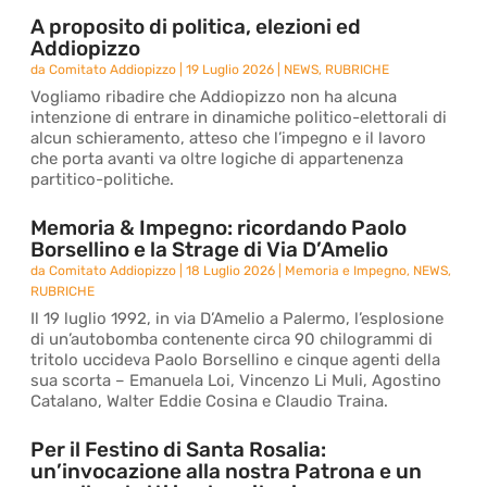
A proposito di politica, elezioni ed
Addiopizzo
da
Comitato Addiopizzo
|
19 Luglio 2026
|
NEWS
,
RUBRICHE
Vogliamo ribadire che Addiopizzo non ha alcuna
intenzione di entrare in dinamiche politico-elettorali di
alcun schieramento, atteso che l’impegno e il lavoro
che porta avanti va oltre logiche di appartenenza
partitico-politiche.
Memoria & Impegno: ricordando Paolo
Borsellino e la Strage di Via D’Amelio
da
Comitato Addiopizzo
|
18 Luglio 2026
|
Memoria e Impegno
,
NEWS
,
RUBRICHE
Il 19 luglio 1992, in via D’Amelio a Palermo, l’esplosione
di un’autobomba contenente circa 90 chilogrammi di
tritolo uccideva Paolo Borsellino e cinque agenti della
sua scorta – Emanuela Loi, Vincenzo Li Muli, Agostino
Catalano, Walter Eddie Cosina e Claudio Traina.
Per il Festino di Santa Rosalia:
un’invocazione alla nostra Patrona e un