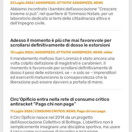
23 Luglio 2026
|
ADDIOPIZZO
,
ATTIVITA' ADDIOPIZZO
,
NEWS
Abbiamo incontrato i bambini dell’associazione “Crescere
insieme si può”, nel quartiere di Tommaso Natale, per un
laboratorio dedicato ai temi della cittadinanza attiva e
dell’impegno civile.
Adesso il momento è più che mai favorevole per
scrollarsi definitivamente di dosso le estorsioni
13 Luglio 2026
|
ADDIOPIZZO
,
ATTIVITA' ADDIOPIZZO
,
NEWS
,
slider
Il mandamento mafioso San Lorenzo è stato ancora una
volta colpito dall’azione di magistrati e carabinieri. Il
momento è favorevole per scrollarsi definitivamente di
dosso il peso delle estorsioni, se – e solo se – imprenditori
ed esercenti matureranno la consapevolezza che la
liberazione può essere davvero a portata di mano.
Circ’Opificio entra nella rete di consumo critico
antiracket “Pago chi non paga”
11 Luglio 2026
|
CONSUMO CRITICO
,
NEWS
,
Pago chi non paga
Il Circ’Opificio nasce nel 2014 da un progetto
dell’Associazione Collettivo di Bottega. L’obiettivo non è
semplicemente insegnare una disciplina sportiva, ma usare
il circo come occasione di incontro e inclusione.