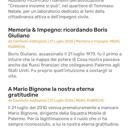
Abbiamo incontrato i bambini dell’associazione
“Crescere insieme si può”, nel quartiere di Tommaso
Natale, per un laboratorio dedicato ai temi della
cittadinanza attiva e dell’impegno civile.
Memoria & Impegno: ricordando Boris
Giuliano
da
Comitato Addiopizzo
|
21 Luglio 2026
|
Memoria e Impegno
,
NEWS
,
RUBRICHE
Boris Giuliano, assassinato il 21 luglio 1979, fu il primo a
intuire che la mappa del potere di Cosa nostra passava
anche dai flussi finanziari che collegavano Palermo agli
Stati Uniti. Fu proprio quell’intuizione a costargli la
vita.
A Mario Bignone la nostra eterna
gratitudine
da
Comitato Addiopizzo
|
21 Luglio 2026
|
NEWS
,
RUBRICHE
Il 21 luglio del 2010 veniva prematuramente a mancare
Mario Bignone, dirigente della Squadra Mobile di
Palermo. Per la legittimazione e il ruolo che ci ha
sempre riconosciuto, a lui la nostra eterna gratitudine.