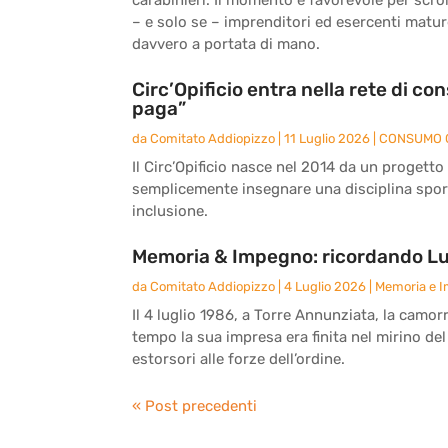
– e solo se – imprenditori ed esercenti matu
davvero a portata di mano.
Circ’Opificio entra nella rete di c
paga”
da
Comitato Addiopizzo
|
11 Luglio 2026
|
CONSUMO 
Il Circ’Opificio nasce nel 2014 da un progetto
semplicemente insegnare una disciplina sport
inclusione.
Memoria & Impegno: ricordando Lu
da
Comitato Addiopizzo
|
4 Luglio 2026
|
Memoria e 
Il 4 luglio 1986, a Torre Annunziata, la camor
tempo la sua impresa era finita nel mirino del
estorsori alle forze dell’ordine.
« Post precedenti