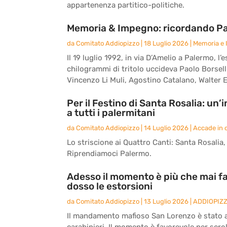
appartenenza partitico-politiche.
Memoria & Impegno: ricordando Paol
da
Comitato Addiopizzo
|
18 Luglio 2026
|
Memoria e
Il 19 luglio 1992, in via D’Amelio a Palermo,
chilogrammi di tritolo uccideva Paolo Borsell
Vincenzo Li Muli, Agostino Catalano, Walter E
Per il Festino di Santa Rosalia: un
a tutti i palermitani
da
Comitato Addiopizzo
|
14 Luglio 2026
|
Accade in c
Lo striscione ai Quattro Canti: Santa Rosalia, l
Riprendiamoci Palermo.
Adesso il momento è più che mai fa
dosso le estorsioni
da
Comitato Addiopizzo
|
13 Luglio 2026
|
ADDIOPIZ
Il mandamento mafioso San Lorenzo è stato an
carabinieri. Il momento è favorevole per scrol