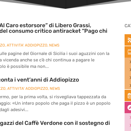
Al Caro estorsore” di Libero Grassi,
CA
del consumo critico antiracket “Pago chi
ZZO
,
ATTIVITA' ADDIOPIZZO
,
NEWS
le pagine del Giornale di Sicilia i suoi aguzzini con la
la vicenda anche se c’è chi continua a pagare le
olo è possibile ma non...
onta i vent’anni di Addiopizzo
ZZO
,
ATTIVITA' ADDIOPIZZO
,
NEWS
ermo, per la prima volta, si risvegliava tappezzata da
ssaggio: «Un intero popolo che paga il pizzo è un popolo
agli adesivi...
agazzi del Caffè Verdone con il sostegno di