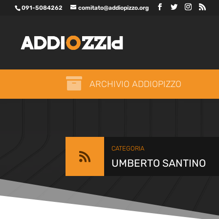
091-5084262
comitato@addiopizzo.org

ARCHIVIO ADDIOPIZZO
CATEGORIA

UMBERTO SANTINO