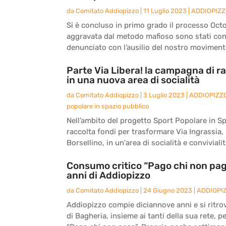
da
Comitato Addiopizzo
|
11 Luglio 2023
|
ADDIOPIZ
Si è concluso in primo grado il processo Octo
aggravata dal metodo mafioso sono stati co
denunciato con l’ausilio del nostro movimento
Parte Via Libera! la campagna di ra
in una nuova area di socialità
da
Comitato Addiopizzo
|
3 Luglio 2023
|
ADDIOPIZZ
popolare in spazio pubblico
Nell’ambito del progetto Sport Popolare in S
raccolta fondi per trasformare Via Ingrassia, l
Borsellino, in un'area di socialità e convivialità
Consumo critico “Pago chi non paga
anni di Addiopizzo
da
Comitato Addiopizzo
|
24 Giugno 2023
|
ADDIOPI
Addiopizzo compie diciannove anni e si ritro
di Bagheria, insieme ai tanti della sua rete, 