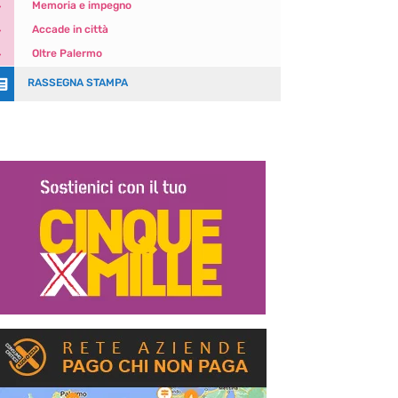
5
Memoria e impegno
5
Accade in città
5
Oltre Palermo

RASSEGNA STAMPA