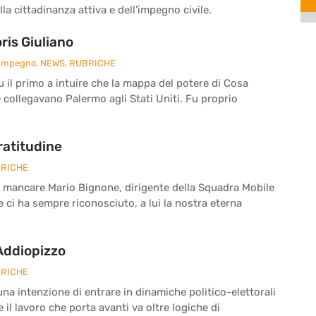
la cittadinanza attiva e dell’impegno civile.
is Giuliano
 Impegno
,
NEWS
,
RUBRICHE
fu il primo a intuire che la mappa del potere di Cosa
e collegavano Palermo agli Stati Uniti. Fu proprio
ratitudine
RICHE
a mancare Mario Bignone, dirigente della Squadra Mobile
he ci ha sempre riconosciuto, a lui la nostra eterna
 Addiopizzo
RICHE
a intenzione di entrare in dinamiche politico-elettorali
il lavoro che porta avanti va oltre logiche di