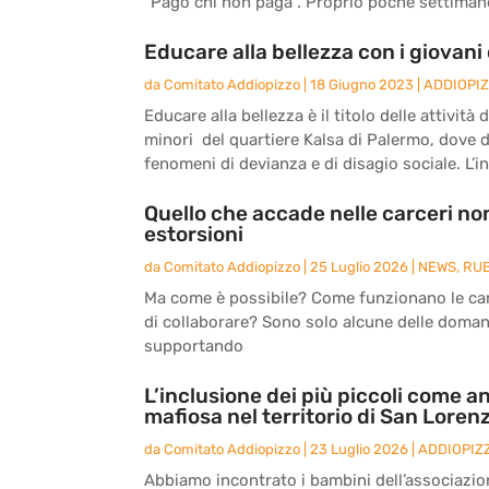
“Pago chi non paga”. Proprio poche settimane 
Educare alla bellezza con i giovani 
da
Comitato Addiopizzo
|
18 Giugno 2023
|
ADDIOPI
Educare alla bellezza è il titolo delle attivit
minori del quartiere Kalsa di Palermo, dove 
fenomeni di devianza e di disagio sociale. L’ini
Quello che accade nelle carceri non
estorsioni
da
Comitato Addiopizzo
|
25 Luglio 2026
|
NEWS
,
RU
Ma come è possibile? Come funzionano le carc
di collaborare? Sono solo alcune delle doma
supportando
L’inclusione dei più piccoli come an
mafiosa nel territorio di San Loren
da
Comitato Addiopizzo
|
23 Luglio 2026
|
ADDIOPIZ
Abbiamo incontrato i bambini dell’associazio