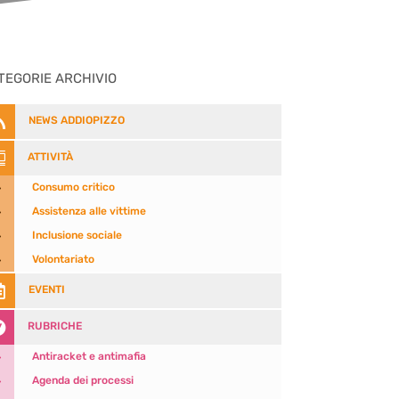
TEGORIE ARCHIVIO

NEWS ADDIOPIZZO

ATTIVITÀ
5
Consumo critico
5
Assistenza alle vittime
5
Inclusione sociale
5
Volontariato

EVENTI

RUBRICHE
5
Antiracket e antimafia
5
Agenda dei processi