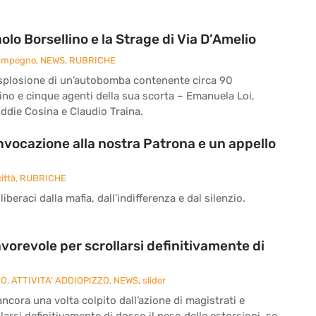
o Borsellino e la Strage di Via D’Amelio
 Impegno
,
NEWS
,
RUBRICHE
 l’esplosione di un’autobomba contenente circa 90
ino e cinque agenti della sua scorta – Emanuela Loi,
ddie Cosina e Claudio Traina.
’invocazione alla nostra Patrona e un appello
ittà
,
RUBRICHE
iberaci dalla mafia, dall’indifferenza e dal silenzio.
vorevole per scrollarsi definitivamente di
ZO
,
ATTIVITA' ADDIOPIZZO
,
NEWS
,
slider
cora una volta colpito dall’azione di magistrati e
larsi definitivamente di dosso il peso delle estorsioni, se