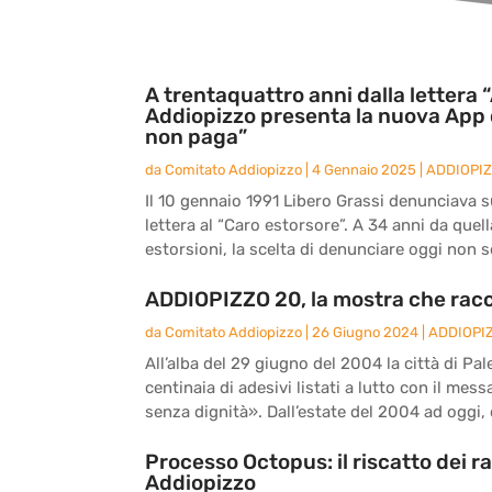
A trentaquattro anni dalla lettera “
Addiopizzo presenta la nuova App 
non paga”
da
Comitato Addiopizzo
|
4 Gennaio 2025
|
ADDIOPI
Il 10 gennaio 1991 Libero Grassi denunciava sul
lettera al “Caro estorsore”. A 34 anni da quel
estorsioni, la scelta di denunciare oggi non s
ADDIOPIZZO 20, la mostra che racc
da
Comitato Addiopizzo
|
26 Giugno 2024
|
ADDIOPI
All’alba del 29 giugno del 2004 la città di Pal
centinaia di adesivi listati a lutto con il me
senza dignità». Dall’estate del 2004 ad oggi, d
Processo Octopus: il riscatto dei r
Addiopizzo