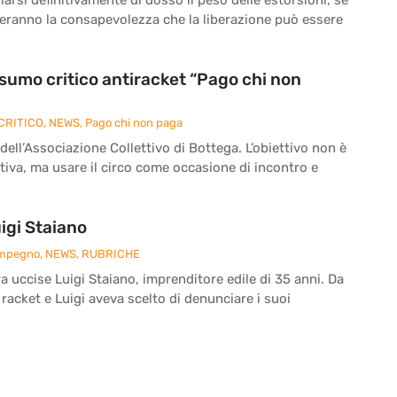
reranno la consapevolezza che la liberazione può essere
onsumo critico antiracket “Pago chi non
CRITICO
,
NEWS
,
Pago chi non paga
 dell’Associazione Collettivo di Bottega. L’obiettivo non è
iva, ma usare il circo come occasione di incontro e
igi Staiano
Impegno
,
NEWS
,
RUBRICHE
ra uccise Luigi Staiano, imprenditore edile di 35 anni. Da
 racket e Luigi aveva scelto di denunciare i suoi