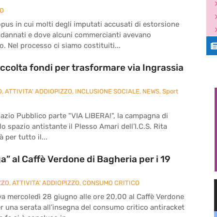
ZO
pus in cui molti degli imputati accusati di estorsione
ndannati e dove alcuni commercianti avevano
. Nel processo ci siamo costituiti...
ccolta fondi per trasformare via Ingrassia
O
,
ATTIVITA' ADDIOPIZZO
,
INCLUSIONE SOCIALE
,
NEWS
,
Sport
pazio Pubblico parte "VIA LIBERA!", la campagna di
o spazio antistante il Plesso Amari dell’I.C.S. Rita
 per tutto il...
” al Caffè Verdone di Bagheria per i 19
ZZO
,
ATTIVITA' ADDIOPIZZO
,
CONSUMO CRITICO
va mercoledì 28 giugno alle ore 20,00 al Caffè Verdone
per una serata all’insegna del consumo critico antiracket