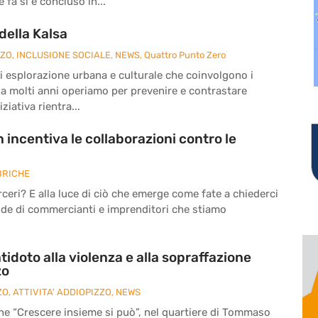
fa si è concluso in...
della Kalsa
ZZO
,
INCLUSIONE SOCIALE
,
NEWS
,
Quattro Punto Zero
à di esplorazione urbana e culturale che coinvolgono i
da molti anni operiamo per prevenire e contrastare
ziativa rientra...
 incentiva le collaborazioni contro le
BRICHE
eri? E alla luce di ciò che emerge come fate a chiederci
nde di commercianti e imprenditori che stiamo
tidoto alla violenza e alla sopraffazione
zo
ZO
,
ATTIVITA' ADDIOPIZZO
,
NEWS
ne “Crescere insieme si può”, nel quartiere di Tommaso