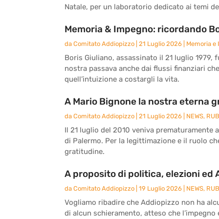
Natale, per un laboratorio dedicato ai temi del
Memoria & Impegno: ricordando Bor
da
Comitato Addiopizzo
|
21 Luglio 2026
|
Memoria e
Boris Giuliano, assassinato il 21 luglio 1979, 
nostra passava anche dai flussi finanziari ch
quell’intuizione a costargli la vita.
A Mario Bignone la nostra eterna g
da
Comitato Addiopizzo
|
21 Luglio 2026
|
NEWS
,
RUB
Il 21 luglio del 2010 veniva prematuramente 
di Palermo. Per la legittimazione e il ruolo c
gratitudine.
A proposito di politica, elezioni ed
da
Comitato Addiopizzo
|
19 Luglio 2026
|
NEWS
,
RUB
Vogliamo ribadire che Addiopizzo non ha alcun
di alcun schieramento, atteso che l’impegno e 