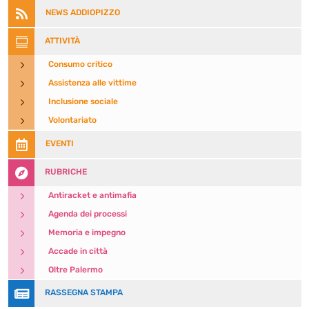

NEWS ADDIOPIZZO

ATTIVITÀ
5
Consumo critico
5
Assistenza alle vittime
5
Inclusione sociale
5
Volontariato

EVENTI

RUBRICHE
5
Antiracket e antimafia
5
Agenda dei processi
5
Memoria e impegno
5
Accade in città
5
Oltre Palermo

RASSEGNA STAMPA