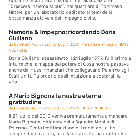
Abbiamo incontrato i bambini dell’associazione
“Crescere insieme si può”, nel quartiere di Tommaso
Natale, per un laboratorio dedicato ai temi della
cittadinanza attiva e dell’impegno civile.
Memoria & Impegno: ricordando Boris
Giuliano
da
Comitato Addiopizzo
|
21 Luglio 2026
|
Memoria e Impegno
,
NEWS
,
RUBRICHE
Boris Giuliano, assassinato il 21 luglio 1979, fu il primo a
intuire che la mappa del potere di Cosa nostra passava
anche dai flussi finanziari che collegavano Palermo agli
Stati Uniti. Fu proprio quell’intuizione a costargli la
vita.
A Mario Bignone la nostra eterna
gratitudine
da
Comitato Addiopizzo
|
21 Luglio 2026
|
NEWS
,
RUBRICHE
Il 21 luglio del 2010 veniva prematuramente a mancare
Mario Bignone, dirigente della Squadra Mobile di
Palermo. Per la legittimazione e il ruolo che ci ha
sempre riconosciuto, a lui la nostra eterna gratitudine.