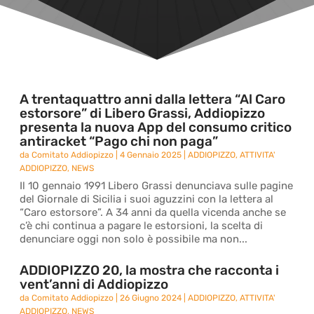
A trentaquattro anni dalla lettera “Al Caro
estorsore” di Libero Grassi, Addiopizzo
presenta la nuova App del consumo critico
antiracket “Pago chi non paga”
da
Comitato Addiopizzo
|
4 Gennaio 2025
|
ADDIOPIZZO
,
ATTIVITA'
ADDIOPIZZO
,
NEWS
Il 10 gennaio 1991 Libero Grassi denunciava sulle pagine
del Giornale di Sicilia i suoi aguzzini con la lettera al
“Caro estorsore”. A 34 anni da quella vicenda anche se
c’è chi continua a pagare le estorsioni, la scelta di
denunciare oggi non solo è possibile ma non...
ADDIOPIZZO 20, la mostra che racconta i
vent’anni di Addiopizzo
da
Comitato Addiopizzo
|
26 Giugno 2024
|
ADDIOPIZZO
,
ATTIVITA'
ADDIOPIZZO
,
NEWS