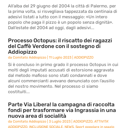
All’alba del 29 giugno del 2004 la città di Palermo, per
la prima volta, si risvegliava tappezzata da centinaia di
adesivi listati a lutto con il messaggio: «Un intero
popolo che paga il pizzo è un popolo senza dignità».
Dall’estate del 2004 ad oggi, dagli adesivi...
Processo Octopus: il riscatto dei ragazzi
del Caffè Verdone con il sostegno di
Addiopizzo
da
Comitato Addiopizzo
|
11 Luglio 2023
|
ADDIOPIZZO
Si è concluso in primo grado il processo Octopus in cui
molti degli imputati accusati di estorsione aggravata
dal metodo mafioso sono stati condannati e dove
alcuni commercianti avevano denunciato con l’ausilio
del nostro movimento. Nel processo ci siamo
costituiti...
Parte Via Libera! la campagna di raccolta
fondi per trasformare via Ingrassia in una
nuova area di socialità
da
Comitato Addiopizzo
|
3 Luglio 2023
|
ADDIOPIZZO
,
ATTIVITA'
ADDIOPIZZO
,
INCLUSIONE SOCIALE
,
NEWS
,
Sport popolare in spazio