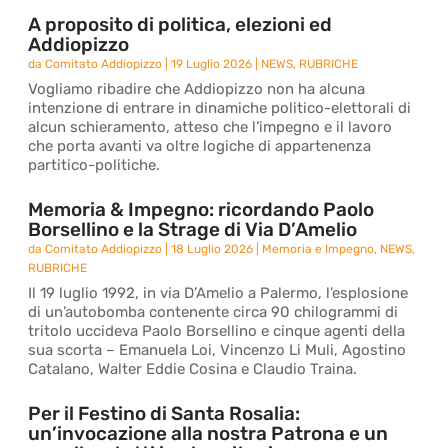
A proposito di politica, elezioni ed
Addiopizzo
da
Comitato Addiopizzo
|
19 Luglio 2026
|
NEWS
,
RUBRICHE
Vogliamo ribadire che Addiopizzo non ha alcuna
intenzione di entrare in dinamiche politico-elettorali di
alcun schieramento, atteso che l’impegno e il lavoro
che porta avanti va oltre logiche di appartenenza
partitico-politiche.
Memoria & Impegno: ricordando Paolo
Borsellino e la Strage di Via D’Amelio
da
Comitato Addiopizzo
|
18 Luglio 2026
|
Memoria e Impegno
,
NEWS
,
RUBRICHE
Il 19 luglio 1992, in via D’Amelio a Palermo, l’esplosione
di un’autobomba contenente circa 90 chilogrammi di
tritolo uccideva Paolo Borsellino e cinque agenti della
sua scorta – Emanuela Loi, Vincenzo Li Muli, Agostino
Catalano, Walter Eddie Cosina e Claudio Traina.
Per il Festino di Santa Rosalia:
un’invocazione alla nostra Patrona e un