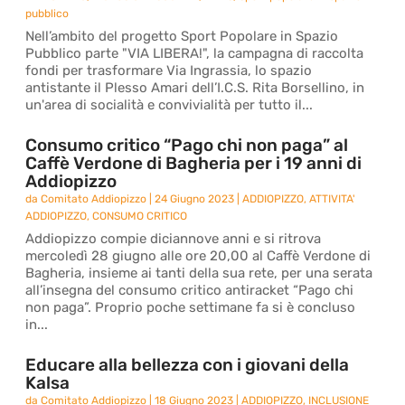
pubblico
Nell’ambito del progetto Sport Popolare in Spazio
Pubblico parte "VIA LIBERA!", la campagna di raccolta
fondi per trasformare Via Ingrassia, lo spazio
antistante il Plesso Amari dell’I.C.S. Rita Borsellino, in
un'area di socialità e convivialità per tutto il...
Consumo critico “Pago chi non paga” al
Caffè Verdone di Bagheria per i 19 anni di
Addiopizzo
da
Comitato Addiopizzo
|
24 Giugno 2023
|
ADDIOPIZZO
,
ATTIVITA'
ADDIOPIZZO
,
CONSUMO CRITICO
Addiopizzo compie diciannove anni e si ritrova
mercoledì 28 giugno alle ore 20,00 al Caffè Verdone di
Bagheria, insieme ai tanti della sua rete, per una serata
all’insegna del consumo critico antiracket “Pago chi
non paga”. Proprio poche settimane fa si è concluso
in...
Educare alla bellezza con i giovani della
Kalsa
da
Comitato Addiopizzo
|
18 Giugno 2023
|
ADDIOPIZZO
,
INCLUSIONE