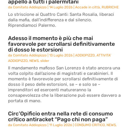
appello a tutti i palermitani
da
Comitato Addiopizzo
|
14 Luglio 2026
|
Accade in città
,
RUBRICHE
Lo striscione ai Quattro Canti: Santa Rosalia, liberaci
dalla mafia, dall’indifferenza e dal silenzio.
Riprendiamoci Palermo.
Adesso il momento è più che mai
favorevole per scrollarsi definitivamente
di dosso le estorsioni
da
Comitato Addiopizzo
|
13 Luglio 2026
|
ADDIOPIZZO
,
ATTIVITA'
ADDIOPIZZO
,
NEWS
,
slider
Il mandamento mafioso San Lorenzo è stato ancora una
volta colpito dall’azione di magistrati e carabinieri. Il
momento è favorevole per scrollarsi definitivamente di
dosso il peso delle estorsioni, se – e solo se –
imprenditori ed esercenti matureranno la
consapevolezza che la liberazione può essere davvero a
portata di mano.
Circ’Opificio entra nella rete di consumo
critico antiracket “Pago chi non paga”
da
Comitato Addiopizzo
|
11 Luglio 2026
|
CONSUMO CRITICO
,
NEWS
,