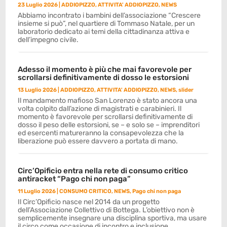
23 Luglio 2026
|
ADDIOPIZZO
,
ATTIVITA' ADDIOPIZZO
,
NEWS
Abbiamo incontrato i bambini dell’associazione “Crescere
insieme si può”, nel quartiere di Tommaso Natale, per un
laboratorio dedicato ai temi della cittadinanza attiva e
dell’impegno civile.
Adesso il momento è più che mai favorevole per
scrollarsi definitivamente di dosso le estorsioni
13 Luglio 2026
|
ADDIOPIZZO
,
ATTIVITA' ADDIOPIZZO
,
NEWS
,
slider
Il mandamento mafioso San Lorenzo è stato ancora una
volta colpito dall’azione di magistrati e carabinieri. Il
momento è favorevole per scrollarsi definitivamente di
dosso il peso delle estorsioni, se – e solo se – imprenditori
ed esercenti matureranno la consapevolezza che la
liberazione può essere davvero a portata di mano.
Circ’Opificio entra nella rete di consumo critico
antiracket “Pago chi non paga”
11 Luglio 2026
|
CONSUMO CRITICO
,
NEWS
,
Pago chi non paga
Il Circ’Opificio nasce nel 2014 da un progetto
dell’Associazione Collettivo di Bottega. L’obiettivo non è
semplicemente insegnare una disciplina sportiva, ma usare
il circo come occasione di incontro e inclusione.