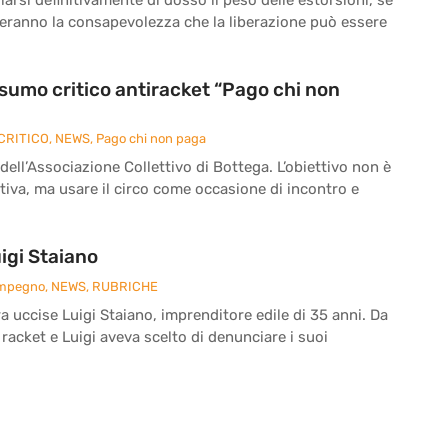
reranno la consapevolezza che la liberazione può essere
onsumo critico antiracket “Pago chi non
CRITICO
,
NEWS
,
Pago chi non paga
 dell’Associazione Collettivo di Bottega. L’obiettivo non è
iva, ma usare il circo come occasione di incontro e
igi Staiano
Impegno
,
NEWS
,
RUBRICHE
ra uccise Luigi Staiano, imprenditore edile di 35 anni. Da
 racket e Luigi aveva scelto di denunciare i suoi