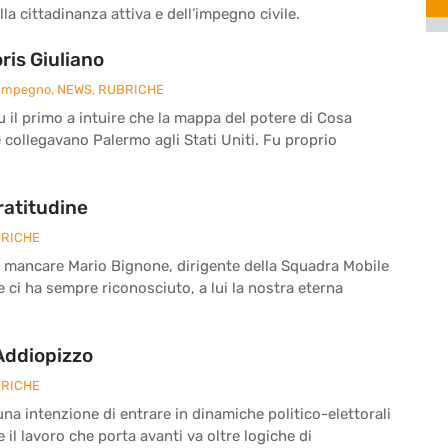
la cittadinanza attiva e dell’impegno civile.
is Giuliano
 Impegno
,
NEWS
,
RUBRICHE
fu il primo a intuire che la mappa del potere di Cosa
e collegavano Palermo agli Stati Uniti. Fu proprio
ratitudine
RICHE
a mancare Mario Bignone, dirigente della Squadra Mobile
he ci ha sempre riconosciuto, a lui la nostra eterna
 Addiopizzo
RICHE
a intenzione di entrare in dinamiche politico-elettorali
il lavoro che porta avanti va oltre logiche di