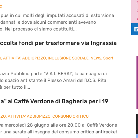
ZO
pus in cui molti degli imputati accusati di estorsione
ndannati e dove alcuni commercianti avevano
. Nel processo ci siamo costituiti...
ccolta fondi per trasformare via Ingrassia
O
,
ATTIVITA' ADDIOPIZZO
,
INCLUSIONE SOCIALE
,
NEWS
,
Sport
pazio Pubblico parte "VIA LIBERA!", la campagna di
o spazio antistante il Plesso Amari dell’I.C.S. Rita
 per tutto il...
” al Caffè Verdone di Bagheria per i 19
ZZO
,
ATTIVITA' ADDIOPIZZO
,
CONSUMO CRITICO
va mercoledì 28 giugno alle ore 20,00 al Caffè Verdone
per una serata all’insegna del consumo critico antiracket