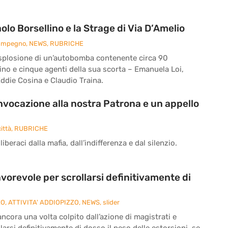
o Borsellino e la Strage di Via D’Amelio
 Impegno
,
NEWS
,
RUBRICHE
 l’esplosione di un’autobomba contenente circa 90
ino e cinque agenti della sua scorta – Emanuela Loi,
ddie Cosina e Claudio Traina.
’invocazione alla nostra Patrona e un appello
ittà
,
RUBRICHE
iberaci dalla mafia, dall’indifferenza e dal silenzio.
vorevole per scrollarsi definitivamente di
ZO
,
ATTIVITA' ADDIOPIZZO
,
NEWS
,
slider
cora una volta colpito dall’azione di magistrati e
larsi definitivamente di dosso il peso delle estorsioni, se