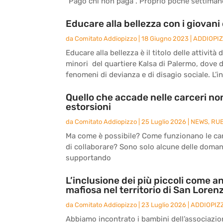
“Pago chi non paga”. Proprio poche settimane 
Educare alla bellezza con i giovani 
da
Comitato Addiopizzo
|
18 Giugno 2023
|
ADDIOPI
Educare alla bellezza è il titolo delle attivit
minori del quartiere Kalsa di Palermo, dove 
fenomeni di devianza e di disagio sociale. L’ini
Quello che accade nelle carceri non
estorsioni
da
Comitato Addiopizzo
|
25 Luglio 2026
|
NEWS
,
RU
Ma come è possibile? Come funzionano le carc
di collaborare? Sono solo alcune delle doma
supportando
L’inclusione dei più piccoli come an
mafiosa nel territorio di San Loren
da
Comitato Addiopizzo
|
23 Luglio 2026
|
ADDIOPIZ
Abbiamo incontrato i bambini dell’associazio