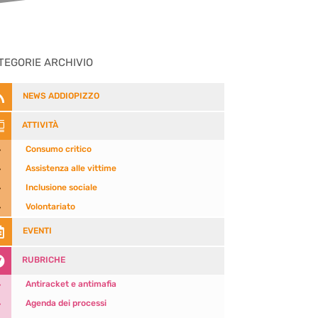
TEGORIE ARCHIVIO

NEWS ADDIOPIZZO

ATTIVITÀ
5
Consumo critico
5
Assistenza alle vittime
5
Inclusione sociale
5
Volontariato

EVENTI

RUBRICHE
5
Antiracket e antimafia
5
Agenda dei processi