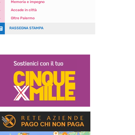
5
Memoria e impegno
5
Accade in città
5
Oltre Palermo

RASSEGNA STAMPA