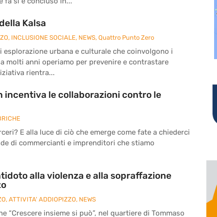
fa si è concluso in...
della Kalsa
ZZO
,
INCLUSIONE SOCIALE
,
NEWS
,
Quattro Punto Zero
à di esplorazione urbana e culturale che coinvolgono i
da molti anni operiamo per prevenire e contrastare
ziativa rientra...
 incentiva le collaborazioni contro le
BRICHE
eri? E alla luce di ciò che emerge come fate a chiederci
nde di commercianti e imprenditori che stiamo
tidoto alla violenza e alla sopraffazione
zo
ZO
,
ATTIVITA' ADDIOPIZZO
,
NEWS
ne “Crescere insieme si può”, nel quartiere di Tommaso