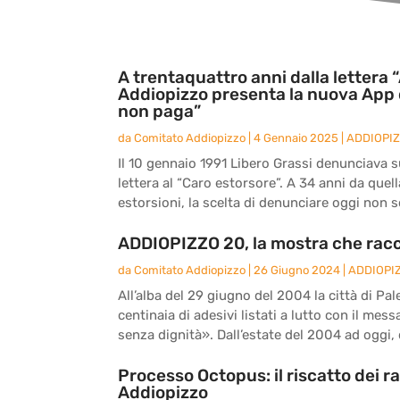
A trentaquattro anni dalla lettera “
Addiopizzo presenta la nuova App 
non paga”
da
Comitato Addiopizzo
|
4 Gennaio 2025
|
ADDIOPI
Il 10 gennaio 1991 Libero Grassi denunciava sul
lettera al “Caro estorsore”. A 34 anni da quel
estorsioni, la scelta di denunciare oggi non s
ADDIOPIZZO 20, la mostra che racc
da
Comitato Addiopizzo
|
26 Giugno 2024
|
ADDIOPI
All’alba del 29 giugno del 2004 la città di Pal
centinaia di adesivi listati a lutto con il me
senza dignità». Dall’estate del 2004 ad oggi, d
Processo Octopus: il riscatto dei r
Addiopizzo