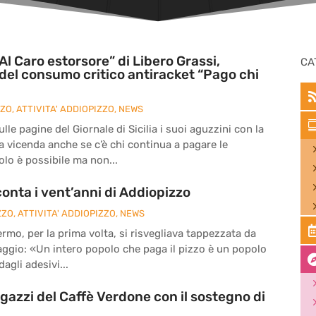
Al Caro estorsore” di Libero Grassi,
CA
del consumo critico antiracket “Pago chi
ZZO
,
ATTIVITA' ADDIOPIZZO
,
NEWS
le pagine del Giornale di Sicilia i suoi aguzzini con la
la vicenda anche se c’è chi continua a pagare le
olo è possibile ma non...
onta i vent’anni di Addiopizzo
ZZO
,
ATTIVITA' ADDIOPIZZO
,
NEWS
ermo, per la prima volta, si risvegliava tappezzata da
ssaggio: «Un intero popolo che paga il pizzo è un popolo
agli adesivi...
agazzi del Caffè Verdone con il sostegno di