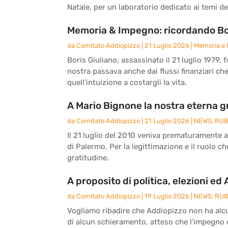
Natale, per un laboratorio dedicato ai temi del
Memoria & Impegno: ricordando Bor
da
Comitato Addiopizzo
|
21 Luglio 2026
|
Memoria e
Boris Giuliano, assassinato il 21 luglio 1979, 
nostra passava anche dai flussi finanziari ch
quell’intuizione a costargli la vita.
A Mario Bignone la nostra eterna g
da
Comitato Addiopizzo
|
21 Luglio 2026
|
NEWS
,
RUB
Il 21 luglio del 2010 veniva prematuramente 
di Palermo. Per la legittimazione e il ruolo c
gratitudine.
A proposito di politica, elezioni ed
da
Comitato Addiopizzo
|
19 Luglio 2026
|
NEWS
,
RUB
Vogliamo ribadire che Addiopizzo non ha alcun
di alcun schieramento, atteso che l’impegno e 