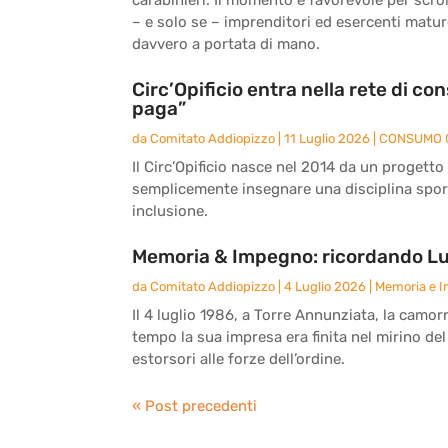
– e solo se – imprenditori ed esercenti matu
davvero a portata di mano.
Circ’Opificio entra nella rete di c
paga”
da
Comitato Addiopizzo
|
11 Luglio 2026
|
CONSUMO 
Il Circ’Opificio nasce nel 2014 da un progetto
semplicemente insegnare una disciplina sport
inclusione.
Memoria & Impegno: ricordando Lu
da
Comitato Addiopizzo
|
4 Luglio 2026
|
Memoria e 
Il 4 luglio 1986, a Torre Annunziata, la camor
tempo la sua impresa era finita nel mirino del
estorsori alle forze dell’ordine.
« Post precedenti