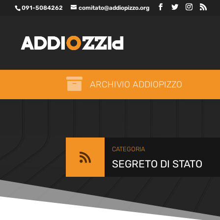
091-5084262
comitato@addiopizzo.org

ARCHIVIO ADDIOPIZZO
CATEGORIA

SEGRETO DI STATO