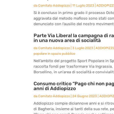
da
Comitato Addiopizzo
|
11 Luglio 2023
|
ADDIOPIZ
Si è concluso in primo grado il processo Octo
aggravata dal metodo mafioso sono stati co
denunciato con l’ausilio del nostro movimento
Parte Via Libera! la campagna di ra
in una nuova area di socialità
da
Comitato Addiopizzo
|
3 Luglio 2023
|
ADDIOPIZZ
popolare in spazio pubblico
Nell’ambito del progetto Sport Popolare in S
raccolta fondi per trasformare Via Ingrassia, l
Borsellino, in un'area di socialità e convivialità
Consumo critico “Pago chi non paga
anni di Addiopizzo
da
Comitato Addiopizzo
|
24 Giugno 2023
|
ADDIOPI
Addiopizzo compie diciannove anni e si ritro
di Bagheria, insieme ai tanti della sua rete, 