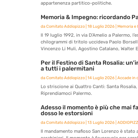
appartenenza partitico-politiche.
Memoria & Impegno: ricordando Paol
da
Comitato Addiopizzo
|
18 Luglio 2026
|
Memoria e
Il 19 luglio 1992, in via D’Amelio a Palermo,
chilogrammi di tritolo uccideva Paolo Borsell
Vincenzo Li Muli, Agostino Catalano, Walter E
Per il Festino di Santa Rosalia: un
a tutti i palermitani
da
Comitato Addiopizzo
|
14 Luglio 2026
|
Accade in c
Lo striscione ai Quattro Canti: Santa Rosalia, l
Riprendiamoci Palermo.
Adesso il momento è più che mai fa
dosso le estorsioni
da
Comitato Addiopizzo
|
13 Luglio 2026
|
ADDIOPIZ
Il mandamento mafioso San Lorenzo è stato an
carabinieri. Il momento è favorevole per scrol