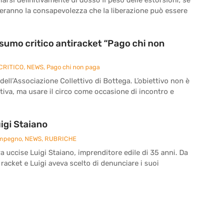
reranno la consapevolezza che la liberazione può essere
onsumo critico antiracket “Pago chi non
CRITICO
,
NEWS
,
Pago chi non paga
 dell’Associazione Collettivo di Bottega. L’obiettivo non è
iva, ma usare il circo come occasione di incontro e
igi Staiano
Impegno
,
NEWS
,
RUBRICHE
ra uccise Luigi Staiano, imprenditore edile di 35 anni. Da
 racket e Luigi aveva scelto di denunciare i suoi