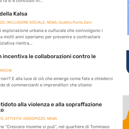
fa si è concluso in...
della Kalsa
ZZO
,
INCLUSIONE SOCIALE
,
NEWS
,
Quattro Punto Zero
à di esplorazione urbana e culturale che coinvolgono i
da molti anni operiamo per prevenire e contrastare
ziativa rientra...
 incentiva le collaborazioni contro le
BRICHE
eri? E alla luce di ciò che emerge come fate a chiederci
nde di commercianti e imprenditori che stiamo
tidoto alla violenza e alla sopraffazione
zo
ZO
,
ATTIVITA' ADDIOPIZZO
,
NEWS
ne “Crescere insieme si può”, nel quartiere di Tommaso