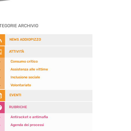
TEGORIE ARCHIVIO

NEWS ADDIOPIZZO

ATTIVITÀ
5
Consumo critico
5
Assistenza alle vittime
5
Inclusione sociale
5
Volontariato

EVENTI

RUBRICHE
5
Antiracket e antimafia
5
Agenda dei processi