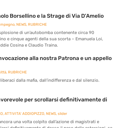
o Borsellino e la Strage di Via D’Amelio
 Impegno
,
NEWS
,
RUBRICHE
 l’esplosione di un’autobomba contenente circa 90
ino e cinque agenti della sua scorta – Emanuela Loi,
ddie Cosina e Claudio Traina.
’invocazione alla nostra Patrona e un appello
ittà
,
RUBRICHE
iberaci dalla mafia, dall’indifferenza e dal silenzio.
vorevole per scrollarsi definitivamente di
ZO
,
ATTIVITA' ADDIOPIZZO
,
NEWS
,
slider
cora una volta colpito dall’azione di magistrati e
larsi definitivamente di dosso il peso delle estorsioni, se