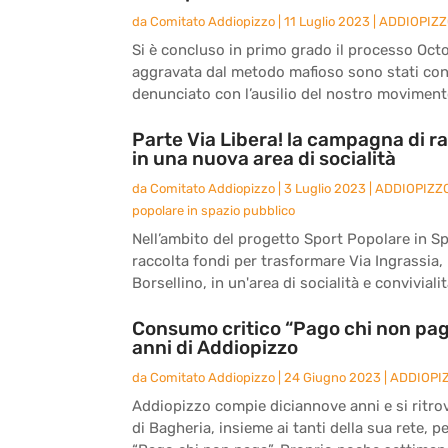
da
Comitato Addiopizzo
|
11 Luglio 2023
|
ADDIOPIZ
Si è concluso in primo grado il processo Octo
aggravata dal metodo mafioso sono stati co
denunciato con l’ausilio del nostro movimento
Parte Via Libera! la campagna di ra
in una nuova area di socialità
da
Comitato Addiopizzo
|
3 Luglio 2023
|
ADDIOPIZZ
popolare in spazio pubblico
Nell’ambito del progetto Sport Popolare in S
raccolta fondi per trasformare Via Ingrassia, l
Borsellino, in un'area di socialità e convivialità
Consumo critico “Pago chi non paga
anni di Addiopizzo
da
Comitato Addiopizzo
|
24 Giugno 2023
|
ADDIOPI
Addiopizzo compie diciannove anni e si ritro
di Bagheria, insieme ai tanti della sua rete, 