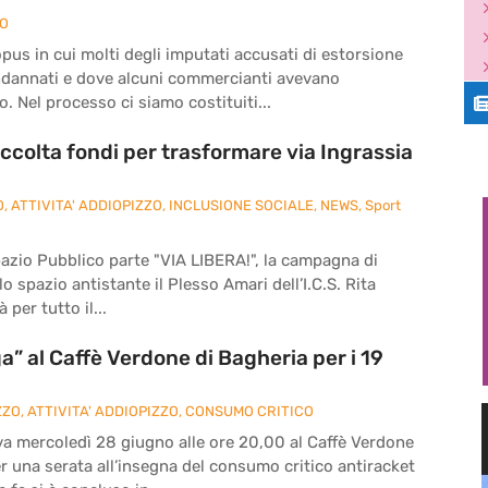
ZO
pus in cui molti degli imputati accusati di estorsione
ndannati e dove alcuni commercianti avevano
. Nel processo ci siamo costituiti...
ccolta fondi per trasformare via Ingrassia
O
,
ATTIVITA' ADDIOPIZZO
,
INCLUSIONE SOCIALE
,
NEWS
,
Sport
pazio Pubblico parte "VIA LIBERA!", la campagna di
o spazio antistante il Plesso Amari dell’I.C.S. Rita
 per tutto il...
” al Caffè Verdone di Bagheria per i 19
ZZO
,
ATTIVITA' ADDIOPIZZO
,
CONSUMO CRITICO
va mercoledì 28 giugno alle ore 20,00 al Caffè Verdone
per una serata all’insegna del consumo critico antiracket