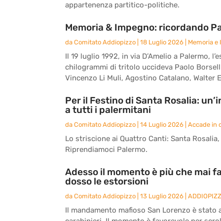
appartenenza partitico-politiche.
Memoria & Impegno: ricordando Paol
da
Comitato Addiopizzo
|
18 Luglio 2026
|
Memoria e
Il 19 luglio 1992, in via D’Amelio a Palermo,
chilogrammi di tritolo uccideva Paolo Borsell
Vincenzo Li Muli, Agostino Catalano, Walter E
Per il Festino di Santa Rosalia: un
a tutti i palermitani
da
Comitato Addiopizzo
|
14 Luglio 2026
|
Accade in c
Lo striscione ai Quattro Canti: Santa Rosalia, l
Riprendiamoci Palermo.
Adesso il momento è più che mai fa
dosso le estorsioni
da
Comitato Addiopizzo
|
13 Luglio 2026
|
ADDIOPIZ
Il mandamento mafioso San Lorenzo è stato an
carabinieri. Il momento è favorevole per scrol