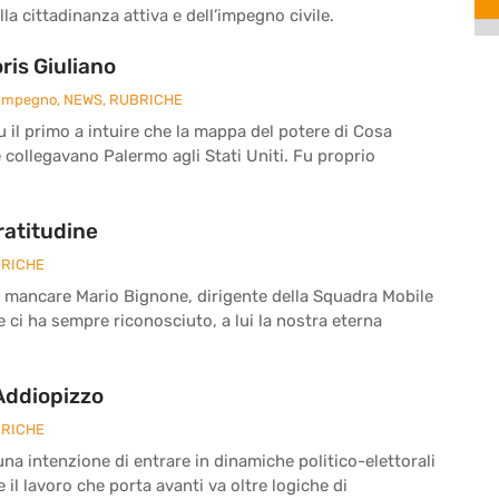
la cittadinanza attiva e dell’impegno civile.
is Giuliano
 Impegno
,
NEWS
,
RUBRICHE
fu il primo a intuire che la mappa del potere di Cosa
e collegavano Palermo agli Stati Uniti. Fu proprio
ratitudine
RICHE
a mancare Mario Bignone, dirigente della Squadra Mobile
he ci ha sempre riconosciuto, a lui la nostra eterna
 Addiopizzo
RICHE
a intenzione di entrare in dinamiche politico-elettorali
il lavoro che porta avanti va oltre logiche di