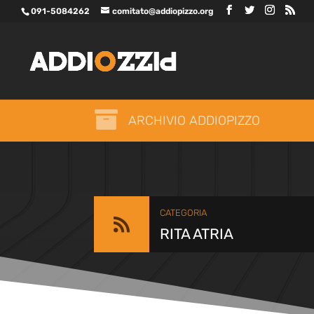
091-5084262
comitato@addiopizzo.org

ARCHIVIO ADDIOPIZZO
CATEGORIA

RITA ATRIA