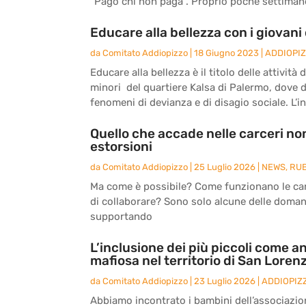
“Pago chi non paga”. Proprio poche settimane 
Educare alla bellezza con i giovani 
da
Comitato Addiopizzo
|
18 Giugno 2023
|
ADDIOPI
Educare alla bellezza è il titolo delle attivit
minori del quartiere Kalsa di Palermo, dove 
fenomeni di devianza e di disagio sociale. L’ini
Quello che accade nelle carceri non
estorsioni
da
Comitato Addiopizzo
|
25 Luglio 2026
|
NEWS
,
RU
Ma come è possibile? Come funzionano le carc
di collaborare? Sono solo alcune delle doma
supportando
L’inclusione dei più piccoli come an
mafiosa nel territorio di San Loren
da
Comitato Addiopizzo
|
23 Luglio 2026
|
ADDIOPIZ
Abbiamo incontrato i bambini dell’associazio