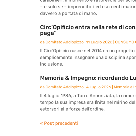
– e solo se – imprenditori ed esercenti matu
davvero a portata di mano.
Circ’Opificio entra nella rete di c
paga”
da
Comitato Addiopizzo
|
11 Luglio 2026
|
CONSUMO 
Il Circ’Opificio nasce nel 2014 da un progetto
semplicemente insegnare una disciplina sport
inclusione.
Memoria & Impegno: ricordando Lu
da
Comitato Addiopizzo
|
4 Luglio 2026
|
Memoria e 
Il 4 luglio 1986, a Torre Annunziata, la camor
tempo la sua impresa era finita nel mirino del
estorsori alle forze dell’ordine.
« Post precedenti