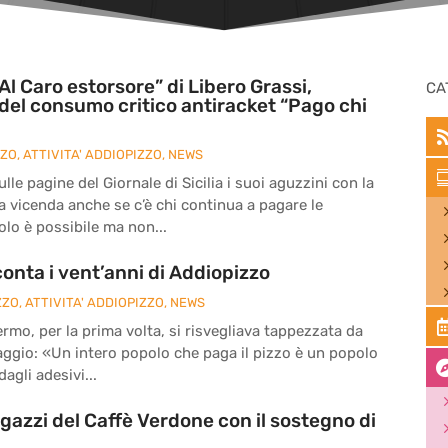
Al Caro estorsore” di Libero Grassi,
CA
del consumo critico antiracket “Pago chi
ZZO
,
ATTIVITA' ADDIOPIZZO
,
NEWS
le pagine del Giornale di Sicilia i suoi aguzzini con la
la vicenda anche se c’è chi continua a pagare le
olo è possibile ma non...
onta i vent’anni di Addiopizzo
ZZO
,
ATTIVITA' ADDIOPIZZO
,
NEWS
ermo, per la prima volta, si risvegliava tappezzata da
ssaggio: «Un intero popolo che paga il pizzo è un popolo
agli adesivi...
agazzi del Caffè Verdone con il sostegno di