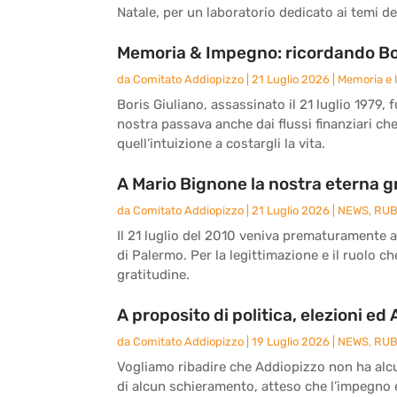
Natale, per un laboratorio dedicato ai temi del
Memoria & Impegno: ricordando Bor
da
Comitato Addiopizzo
|
21 Luglio 2026
|
Memoria e
Boris Giuliano, assassinato il 21 luglio 1979, 
nostra passava anche dai flussi finanziari ch
quell’intuizione a costargli la vita.
A Mario Bignone la nostra eterna g
da
Comitato Addiopizzo
|
21 Luglio 2026
|
NEWS
,
RUB
Il 21 luglio del 2010 veniva prematuramente 
di Palermo. Per la legittimazione e il ruolo c
gratitudine.
A proposito di politica, elezioni ed
da
Comitato Addiopizzo
|
19 Luglio 2026
|
NEWS
,
RUB
Vogliamo ribadire che Addiopizzo non ha alcun
di alcun schieramento, atteso che l’impegno e 