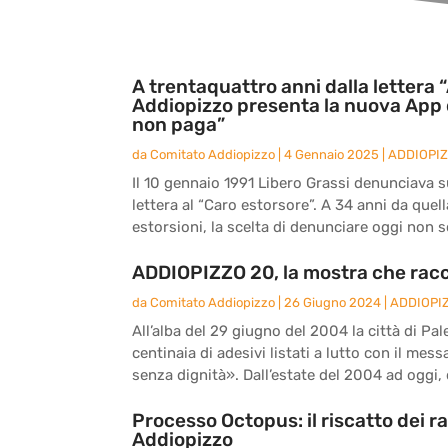
A trentaquattro anni dalla lettera “
Addiopizzo presenta la nuova App 
non paga”
da
Comitato Addiopizzo
|
4 Gennaio 2025
|
ADDIOPI
Il 10 gennaio 1991 Libero Grassi denunciava sul
lettera al “Caro estorsore”. A 34 anni da quel
estorsioni, la scelta di denunciare oggi non s
ADDIOPIZZO 20, la mostra che racc
da
Comitato Addiopizzo
|
26 Giugno 2024
|
ADDIOPI
All’alba del 29 giugno del 2004 la città di Pal
centinaia di adesivi listati a lutto con il me
senza dignità». Dall’estate del 2004 ad oggi, d
Processo Octopus: il riscatto dei r
Addiopizzo