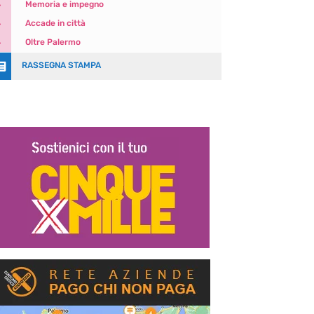
5
Memoria e impegno
5
Accade in città
5
Oltre Palermo

RASSEGNA STAMPA