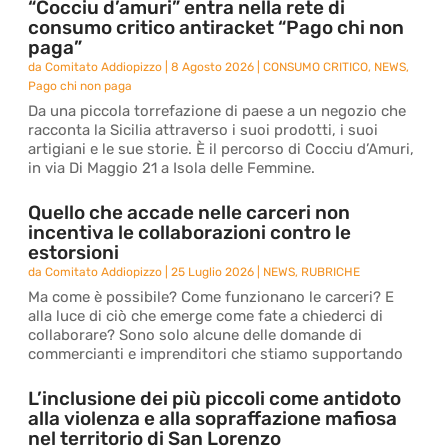
“Cocciu d’amuri” entra nella rete di
consumo critico antiracket “Pago chi non
paga”
da
Comitato Addiopizzo
|
8 Agosto 2026
|
CONSUMO CRITICO
,
NEWS
,
Pago chi non paga
Da una piccola torrefazione di paese a un negozio che
racconta la Sicilia attraverso i suoi prodotti, i suoi
artigiani e le sue storie. È il percorso di Cocciu d’Amuri,
in via Di Maggio 21 a Isola delle Femmine.
Quello che accade nelle carceri non
incentiva le collaborazioni contro le
estorsioni
da
Comitato Addiopizzo
|
25 Luglio 2026
|
NEWS
,
RUBRICHE
Ma come è possibile? Come funzionano le carceri? E
alla luce di ciò che emerge come fate a chiederci di
collaborare? Sono solo alcune delle domande di
commercianti e imprenditori che stiamo supportando
L’inclusione dei più piccoli come antidoto
alla violenza e alla sopraffazione mafiosa
nel territorio di San Lorenzo