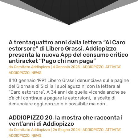
A trentaquattro anni dalla lettera “Al Caro
estorsore” di Libero Grassi, Addiopizzo
presenta la nuova App del consumo critico
antiracket “Pago chi non paga”
da
Comitato Addiopizzo
|
4 Gennaio 2025
|
ADDIOPIZZO
,
ATTIVITA'
ADDIOPIZZO
,
NEWS
Il 10 gennaio 1991 Libero Grassi denunciava sulle pagine
del Giornale di Sicilia i suoi aguzzini con la lettera al
“Caro estorsore”. A 34 anni da quella vicenda anche se
c’è chi continua a pagare le estorsioni, la scelta di
denunciare oggi non solo è possibile ma non...
ADDIOPIZZO 20, la mostra che racconta i
vent’anni di Addiopizzo
da
Comitato Addiopizzo
|
26 Giugno 2024
|
ADDIOPIZZO
,
ATTIVITA'
ADDIOPIZZO
,
NEWS