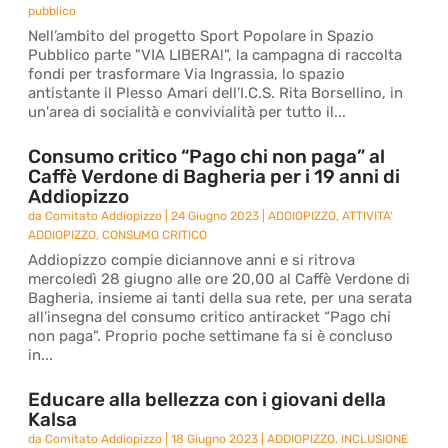
pubblico
Nell’ambito del progetto Sport Popolare in Spazio
Pubblico parte "VIA LIBERA!", la campagna di raccolta
fondi per trasformare Via Ingrassia, lo spazio
antistante il Plesso Amari dell’I.C.S. Rita Borsellino, in
un'area di socialità e convivialità per tutto il...
Consumo critico “Pago chi non paga” al
Caffè Verdone di Bagheria per i 19 anni di
Addiopizzo
da
Comitato Addiopizzo
|
24 Giugno 2023
|
ADDIOPIZZO
,
ATTIVITA'
ADDIOPIZZO
,
CONSUMO CRITICO
Addiopizzo compie diciannove anni e si ritrova
mercoledì 28 giugno alle ore 20,00 al Caffè Verdone di
Bagheria, insieme ai tanti della sua rete, per una serata
all’insegna del consumo critico antiracket “Pago chi
non paga”. Proprio poche settimane fa si è concluso
in...
Educare alla bellezza con i giovani della
Kalsa
da
Comitato Addiopizzo
|
18 Giugno 2023
|
ADDIOPIZZO
,
INCLUSIONE