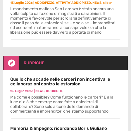
13 Luglio 2026
|
ADDIOPIZZO
,
ATTIVITA' ADDIOPIZZO
,
NEWS
,
slider
Il mandamento mafioso San Lorenzo è stato ancora una
volta colpito dall’azione di magistrati e carabinieri. Il
momento è favorevole per scrollarsi definitivamente di
dosso il peso delle estorsioni, se – e solo se – imprenditori
ed esercenti matureranno la consapevolezza che la
liberazione può essere davvero a portata di mano.

RUBRICHE
Quello che accade nelle carceri non incentiva le
collaborazioni contro le estorsioni
25 Luglio 2026
|
NEWS
,
RUBRICHE
Ma come è possibile? Come funzionano le carceri? E alla
luce di ciò che emerge come fate a chiederci di
collaborare? Sono solo alcune delle domande di
commercianti e imprenditori che stiamo supportando
Memoria & Impegno: ricordando Boris Giuliano