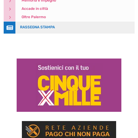
5
Memoria e impegno
5
Accade in città
5
Oltre Palermo

RASSEGNA STAMPA