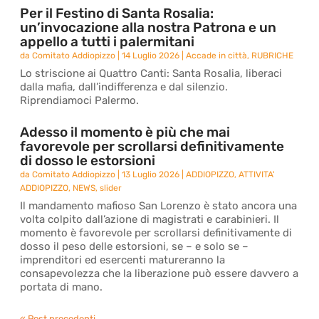
Per il Festino di Santa Rosalia:
un’invocazione alla nostra Patrona e un
appello a tutti i palermitani
da
Comitato Addiopizzo
|
14 Luglio 2026
|
Accade in città
,
RUBRICHE
Lo striscione ai Quattro Canti: Santa Rosalia, liberaci
dalla mafia, dall’indifferenza e dal silenzio.
Riprendiamoci Palermo.
Adesso il momento è più che mai
favorevole per scrollarsi definitivamente
di dosso le estorsioni
da
Comitato Addiopizzo
|
13 Luglio 2026
|
ADDIOPIZZO
,
ATTIVITA'
ADDIOPIZZO
,
NEWS
,
slider
Il mandamento mafioso San Lorenzo è stato ancora una
volta colpito dall’azione di magistrati e carabinieri. Il
momento è favorevole per scrollarsi definitivamente di
dosso il peso delle estorsioni, se – e solo se –
imprenditori ed esercenti matureranno la
consapevolezza che la liberazione può essere davvero a
portata di mano.
« Post precedenti