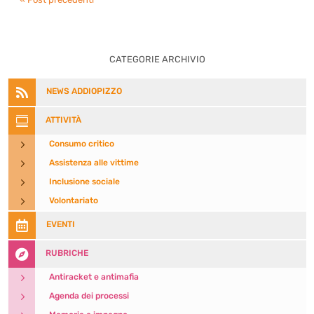
CATEGORIE ARCHIVIO

NEWS ADDIOPIZZO

ATTIVITÀ
5
Consumo critico
5
Assistenza alle vittime
5
Inclusione sociale
5
Volontariato

EVENTI

RUBRICHE
5
Antiracket e antimafia
5
Agenda dei processi