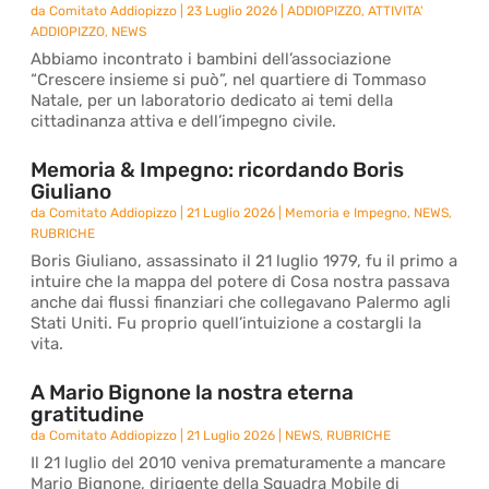
da
Comitato Addiopizzo
|
23 Luglio 2026
|
ADDIOPIZZO
,
ATTIVITA'
ADDIOPIZZO
,
NEWS
Abbiamo incontrato i bambini dell’associazione
“Crescere insieme si può”, nel quartiere di Tommaso
Natale, per un laboratorio dedicato ai temi della
cittadinanza attiva e dell’impegno civile.
Memoria & Impegno: ricordando Boris
Giuliano
da
Comitato Addiopizzo
|
21 Luglio 2026
|
Memoria e Impegno
,
NEWS
,
RUBRICHE
Boris Giuliano, assassinato il 21 luglio 1979, fu il primo a
intuire che la mappa del potere di Cosa nostra passava
anche dai flussi finanziari che collegavano Palermo agli
Stati Uniti. Fu proprio quell’intuizione a costargli la
vita.
A Mario Bignone la nostra eterna
gratitudine
da
Comitato Addiopizzo
|
21 Luglio 2026
|
NEWS
,
RUBRICHE
Il 21 luglio del 2010 veniva prematuramente a mancare
Mario Bignone, dirigente della Squadra Mobile di