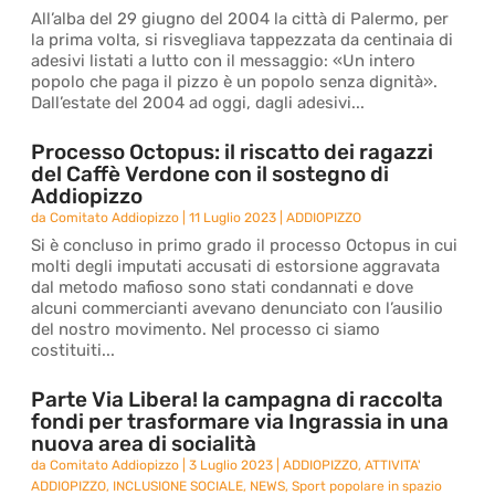
All’alba del 29 giugno del 2004 la città di Palermo, per
la prima volta, si risvegliava tappezzata da centinaia di
adesivi listati a lutto con il messaggio: «Un intero
popolo che paga il pizzo è un popolo senza dignità».
Dall’estate del 2004 ad oggi, dagli adesivi...
Processo Octopus: il riscatto dei ragazzi
del Caffè Verdone con il sostegno di
Addiopizzo
da
Comitato Addiopizzo
|
11 Luglio 2023
|
ADDIOPIZZO
Si è concluso in primo grado il processo Octopus in cui
molti degli imputati accusati di estorsione aggravata
dal metodo mafioso sono stati condannati e dove
alcuni commercianti avevano denunciato con l’ausilio
del nostro movimento. Nel processo ci siamo
costituiti...
Parte Via Libera! la campagna di raccolta
fondi per trasformare via Ingrassia in una
nuova area di socialità
da
Comitato Addiopizzo
|
3 Luglio 2023
|
ADDIOPIZZO
,
ATTIVITA'
ADDIOPIZZO
,
INCLUSIONE SOCIALE
,
NEWS
,
Sport popolare in spazio