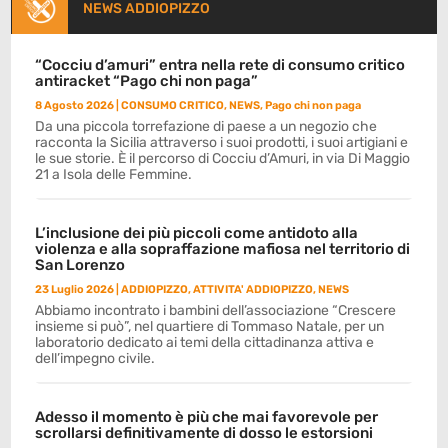
NEWS ADDIOPIZZO
“Cocciu d’amuri” entra nella rete di consumo critico
antiracket “Pago chi non paga”
8 Agosto 2026
|
CONSUMO CRITICO
,
NEWS
,
Pago chi non paga
Da una piccola torrefazione di paese a un negozio che
racconta la Sicilia attraverso i suoi prodotti, i suoi artigiani e
le sue storie. È il percorso di Cocciu d’Amuri, in via Di Maggio
21 a Isola delle Femmine.
L’inclusione dei più piccoli come antidoto alla
violenza e alla sopraffazione mafiosa nel territorio di
San Lorenzo
23 Luglio 2026
|
ADDIOPIZZO
,
ATTIVITA' ADDIOPIZZO
,
NEWS
Abbiamo incontrato i bambini dell’associazione “Crescere
insieme si può”, nel quartiere di Tommaso Natale, per un
laboratorio dedicato ai temi della cittadinanza attiva e
dell’impegno civile.
Adesso il momento è più che mai favorevole per
scrollarsi definitivamente di dosso le estorsioni