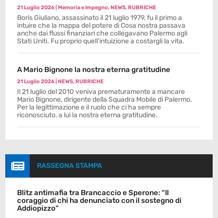
21 Luglio 2026
|
Memoria e Impegno
,
NEWS
,
RUBRICHE
Boris Giuliano, assassinato il 21 luglio 1979, fu il primo a
intuire che la mappa del potere di Cosa nostra passava
anche dai flussi finanziari che collegavano Palermo agli
Stati Uniti. Fu proprio quell’intuizione a costargli la vita.
A Mario Bignone la nostra eterna gratitudine
21 Luglio 2026
|
NEWS
,
RUBRICHE
Il 21 luglio del 2010 veniva prematuramente a mancare
Mario Bignone, dirigente della Squadra Mobile di Palermo.
Per la legittimazione e il ruolo che ci ha sempre
riconosciuto, a lui la nostra eterna gratitudine.

RASSEGNA STAMPA
Blitz antimafia tra Brancaccio e Sperone: “Il
coraggio di chi ha denunciato con il sostegno di
Addiopizzo”