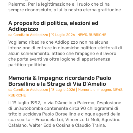
Palermo. Per la legittimazione e il ruolo che ci ha
sempre riconosciuto, a lui la nostra eterna gratitudine.
A proposito di politica, elezioni ed
Addiopizzo
da
Comitato Addiopizzo
|
19 Luglio 2026
|
NEWS
,
RUBRICHE
Vogliamo ribadire che Addiopizzo non ha alcuna
intenzione di entrare in dinamiche politico-elettorali di
alcun schieramento, atteso che l’impegno e il lavoro
che porta avanti va oltre logiche di appartenenza
partitico-politiche.
Memoria & Impegno: ricordando Paolo
Borsellino e la Strage di Via D’Amelio
da
Comitato Addiopizzo
|
18 Luglio 2026
|
Memoria e Impegno
,
NEWS
,
RUBRICHE
Il 19 luglio 1992, in via D’Amelio a Palermo, l’esplosione
di un’autobomba contenente circa 90 chilogrammi di
tritolo uccideva Paolo Borsellino e cinque agenti della
sua scorta – Emanuela Loi, Vincenzo Li Muli, Agostino
Catalano, Walter Eddie Cosina e Claudio Traina.