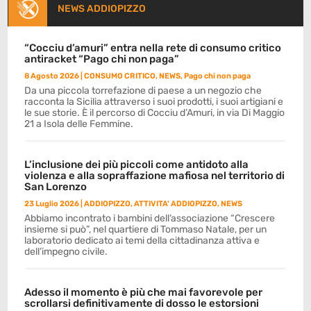
NEWS ADDIOPIZZO
“Cocciu d’amuri” entra nella rete di consumo critico
antiracket “Pago chi non paga”
8 Agosto 2026
|
CONSUMO CRITICO
,
NEWS
,
Pago chi non paga
Da una piccola torrefazione di paese a un negozio che
racconta la Sicilia attraverso i suoi prodotti, i suoi artigiani e
le sue storie. È il percorso di Cocciu d’Amuri, in via Di Maggio
21 a Isola delle Femmine.
L’inclusione dei più piccoli come antidoto alla
violenza e alla sopraffazione mafiosa nel territorio di
San Lorenzo
23 Luglio 2026
|
ADDIOPIZZO
,
ATTIVITA' ADDIOPIZZO
,
NEWS
Abbiamo incontrato i bambini dell’associazione “Crescere
insieme si può”, nel quartiere di Tommaso Natale, per un
laboratorio dedicato ai temi della cittadinanza attiva e
dell’impegno civile.
Adesso il momento è più che mai favorevole per
scrollarsi definitivamente di dosso le estorsioni