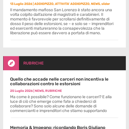
13 Luglio 2026
|
ADDIOPIZZO
,
ATTIVITA' ADDIOPIZZO
,
NEWS
,
slider
Il mandamento mafioso San Lorenzo è stato ancora una
volta colpito dall’azione di magistrati e carabinieri. Il
momento è favorevole per scrollarsi definitivamente di
dosso il peso delle estorsioni, se – e solo se – imprenditori
ed esercenti matureranno la consapevolezza che la
liberazione può essere davvero a portata di mano.

RUBRICHE
Quello che accade nelle carceri non incentiva le
collaborazioni contro le estorsioni
25 Luglio 2026
|
NEWS
,
RUBRICHE
Ma come è possibile? Come funzionano le carceri? E alla
luce di ciò che emerge come fate a chiederci di
collaborare? Sono solo alcune delle domande di
commercianti e imprenditori che stiamo supportando
Memoria & Impegno: ricordando Boris Giuliano