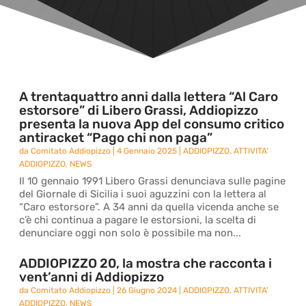
A trentaquattro anni dalla lettera “Al Caro
estorsore” di Libero Grassi, Addiopizzo
presenta la nuova App del consumo critico
antiracket “Pago chi non paga”
da
Comitato Addiopizzo
|
4 Gennaio 2025
|
ADDIOPIZZO
,
ATTIVITA'
ADDIOPIZZO
,
NEWS
Il 10 gennaio 1991 Libero Grassi denunciava sulle pagine
del Giornale di Sicilia i suoi aguzzini con la lettera al
“Caro estorsore”. A 34 anni da quella vicenda anche se
c’è chi continua a pagare le estorsioni, la scelta di
denunciare oggi non solo è possibile ma non...
ADDIOPIZZO 20, la mostra che racconta i
vent’anni di Addiopizzo
da
Comitato Addiopizzo
|
26 Giugno 2024
|
ADDIOPIZZO
,
ATTIVITA'
ADDIOPIZZO
,
NEWS