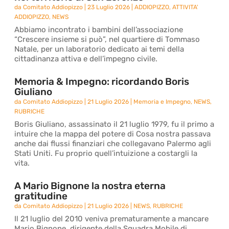
da
Comitato Addiopizzo
|
23 Luglio 2026
|
ADDIOPIZZO
,
ATTIVITA'
ADDIOPIZZO
,
NEWS
Abbiamo incontrato i bambini dell’associazione
“Crescere insieme si può”, nel quartiere di Tommaso
Natale, per un laboratorio dedicato ai temi della
cittadinanza attiva e dell’impegno civile.
Memoria & Impegno: ricordando Boris
Giuliano
da
Comitato Addiopizzo
|
21 Luglio 2026
|
Memoria e Impegno
,
NEWS
,
RUBRICHE
Boris Giuliano, assassinato il 21 luglio 1979, fu il primo a
intuire che la mappa del potere di Cosa nostra passava
anche dai flussi finanziari che collegavano Palermo agli
Stati Uniti. Fu proprio quell’intuizione a costargli la
vita.
A Mario Bignone la nostra eterna
gratitudine
da
Comitato Addiopizzo
|
21 Luglio 2026
|
NEWS
,
RUBRICHE
Il 21 luglio del 2010 veniva prematuramente a mancare
Mario Bignone, dirigente della Squadra Mobile di