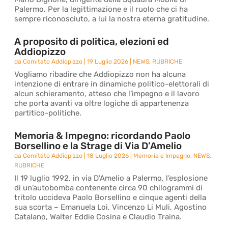
Palermo. Per la legittimazione e il ruolo che ci ha
sempre riconosciuto, a lui la nostra eterna gratitudine.
A proposito di politica, elezioni ed
Addiopizzo
da
Comitato Addiopizzo
|
19 Luglio 2026
|
NEWS
,
RUBRICHE
Vogliamo ribadire che Addiopizzo non ha alcuna
intenzione di entrare in dinamiche politico-elettorali di
alcun schieramento, atteso che l’impegno e il lavoro
che porta avanti va oltre logiche di appartenenza
partitico-politiche.
Memoria & Impegno: ricordando Paolo
Borsellino e la Strage di Via D’Amelio
da
Comitato Addiopizzo
|
18 Luglio 2026
|
Memoria e Impegno
,
NEWS
,
RUBRICHE
Il 19 luglio 1992, in via D’Amelio a Palermo, l’esplosione
di un’autobomba contenente circa 90 chilogrammi di
tritolo uccideva Paolo Borsellino e cinque agenti della
sua scorta – Emanuela Loi, Vincenzo Li Muli, Agostino
Catalano, Walter Eddie Cosina e Claudio Traina.