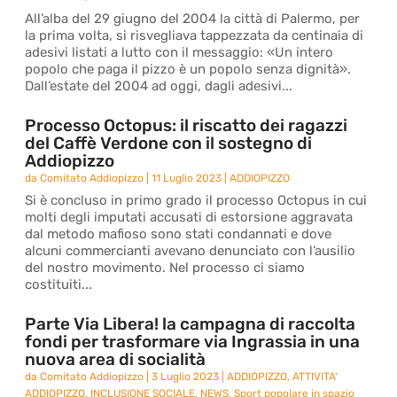
All’alba del 29 giugno del 2004 la città di Palermo, per
la prima volta, si risvegliava tappezzata da centinaia di
adesivi listati a lutto con il messaggio: «Un intero
popolo che paga il pizzo è un popolo senza dignità».
Dall’estate del 2004 ad oggi, dagli adesivi...
Processo Octopus: il riscatto dei ragazzi
del Caffè Verdone con il sostegno di
Addiopizzo
da
Comitato Addiopizzo
|
11 Luglio 2023
|
ADDIOPIZZO
Si è concluso in primo grado il processo Octopus in cui
molti degli imputati accusati di estorsione aggravata
dal metodo mafioso sono stati condannati e dove
alcuni commercianti avevano denunciato con l’ausilio
del nostro movimento. Nel processo ci siamo
costituiti...
Parte Via Libera! la campagna di raccolta
fondi per trasformare via Ingrassia in una
nuova area di socialità
da
Comitato Addiopizzo
|
3 Luglio 2023
|
ADDIOPIZZO
,
ATTIVITA'
ADDIOPIZZO
,
INCLUSIONE SOCIALE
,
NEWS
,
Sport popolare in spazio