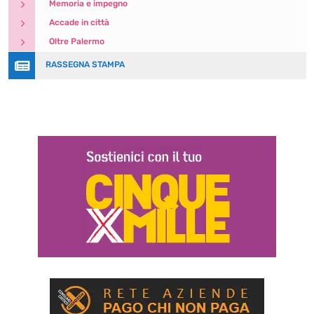
5
Memoria e impegno
5
Accade in città
5
Oltre Palermo

RASSEGNA STAMPA