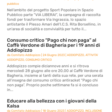
pubblico
Nell’ambito del progetto Sport Popolare in Spazio
Pubblico parte "VIA LIBERA!", la campagna di raccolta
fondi per trasformare Via Ingrassia, lo spazio
antistante il Plesso Amari dell’I.C.S. Rita Borsellino, in
un'area di socialità e convivialità per tutto il...
Consumo critico “Pago chi non paga” al
Caffè Verdone di Bagheria per i 19 anni di
Addiopizzo
da
Comitato Addiopizzo
|
24 Giugno 2023
|
ADDIOPIZZO
,
ATTIVITA'
ADDIOPIZZO
,
CONSUMO CRITICO
Addiopizzo compie diciannove anni e si ritrova
mercoledì 28 giugno alle ore 20,00 al Caffè Verdone di
Bagheria, insieme ai tanti della sua rete, per una serata
all’insegna del consumo critico antiracket “Pago chi
non paga”. Proprio poche settimane fa si è concluso
in...
Educare alla bellezza con i giovani della
Kalsa
da
Comitato Addiopizzo
|
18 Giugno 2023
|
ADDIOPIZZO
,
INCLUSIONE