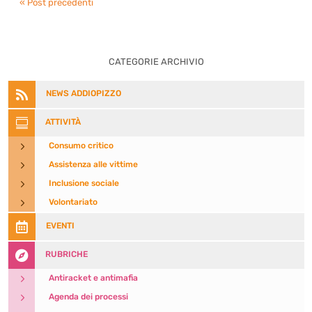
« Post precedenti
CATEGORIE ARCHIVIO

NEWS ADDIOPIZZO

ATTIVITÀ
5
Consumo critico
5
Assistenza alle vittime
5
Inclusione sociale
5
Volontariato

EVENTI

RUBRICHE
5
Antiracket e antimafia
5
Agenda dei processi