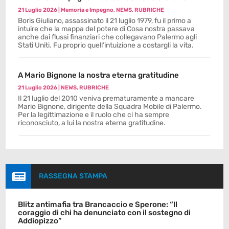
21 Luglio 2026
|
Memoria e Impegno
,
NEWS
,
RUBRICHE
Boris Giuliano, assassinato il 21 luglio 1979, fu il primo a
intuire che la mappa del potere di Cosa nostra passava
anche dai flussi finanziari che collegavano Palermo agli
Stati Uniti. Fu proprio quell’intuizione a costargli la vita.
A Mario Bignone la nostra eterna gratitudine
21 Luglio 2026
|
NEWS
,
RUBRICHE
Il 21 luglio del 2010 veniva prematuramente a mancare
Mario Bignone, dirigente della Squadra Mobile di Palermo.
Per la legittimazione e il ruolo che ci ha sempre
riconosciuto, a lui la nostra eterna gratitudine.

RASSEGNA STAMPA
Blitz antimafia tra Brancaccio e Sperone: “Il
coraggio di chi ha denunciato con il sostegno di
Addiopizzo”