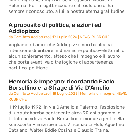
Palermo. Per la legittimazione e il ruolo che ci ha
sempre riconosciuto, a lui la nostra eterna gratitudine.
A proposito di politica, elezioni ed
Addiopizzo
da
Comitato Addiopizzo
|
19 Luglio 2026
|
NEWS
,
RUBRICHE
Vogliamo ribadire che Addiopizzo non ha alcuna
intenzione di entrare in dinamiche politico-elettorali di
alcun schieramento, atteso che l’impegno e il lavoro
che porta avanti va oltre logiche di appartenenza
partitico-politiche.
Memoria & Impegno: ricordando Paolo
Borsellino e la Strage di Via D’Amelio
da
Comitato Addiopizzo
|
18 Luglio 2026
|
Memoria e Impegno
,
NEWS
,
RUBRICHE
Il 19 luglio 1992, in via D’Amelio a Palermo, l’esplosione
di un’autobomba contenente circa 90 chilogrammi di
tritolo uccideva Paolo Borsellino e cinque agenti della
sua scorta – Emanuela Loi, Vincenzo Li Muli, Agostino
Catalano, Walter Eddie Cosina e Claudio Traina.