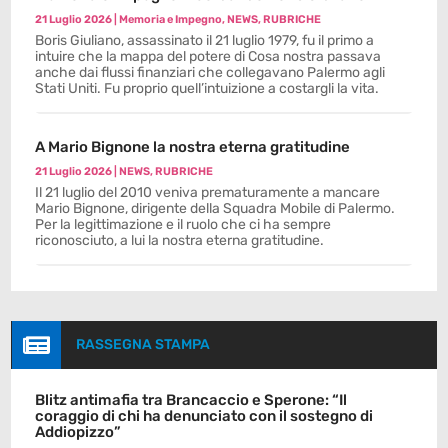
21 Luglio 2026
|
Memoria e Impegno
,
NEWS
,
RUBRICHE
Boris Giuliano, assassinato il 21 luglio 1979, fu il primo a
intuire che la mappa del potere di Cosa nostra passava
anche dai flussi finanziari che collegavano Palermo agli
Stati Uniti. Fu proprio quell’intuizione a costargli la vita.
A Mario Bignone la nostra eterna gratitudine
21 Luglio 2026
|
NEWS
,
RUBRICHE
Il 21 luglio del 2010 veniva prematuramente a mancare
Mario Bignone, dirigente della Squadra Mobile di Palermo.
Per la legittimazione e il ruolo che ci ha sempre
riconosciuto, a lui la nostra eterna gratitudine.

RASSEGNA STAMPA
Blitz antimafia tra Brancaccio e Sperone: “Il
coraggio di chi ha denunciato con il sostegno di
Addiopizzo”