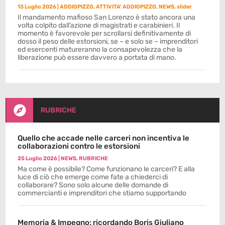
13 Luglio 2026
|
ADDIOPIZZO
,
ATTIVITA' ADDIOPIZZO
,
NEWS
,
slider
Il mandamento mafioso San Lorenzo è stato ancora una
volta colpito dall’azione di magistrati e carabinieri. Il
momento è favorevole per scrollarsi definitivamente di
dosso il peso delle estorsioni, se – e solo se – imprenditori
ed esercenti matureranno la consapevolezza che la
liberazione può essere davvero a portata di mano.

RUBRICHE
Quello che accade nelle carceri non incentiva le
collaborazioni contro le estorsioni
25 Luglio 2026
|
NEWS
,
RUBRICHE
Ma come è possibile? Come funzionano le carceri? E alla
luce di ciò che emerge come fate a chiederci di
collaborare? Sono solo alcune delle domande di
commercianti e imprenditori che stiamo supportando
Memoria & Impegno: ricordando Boris Giuliano