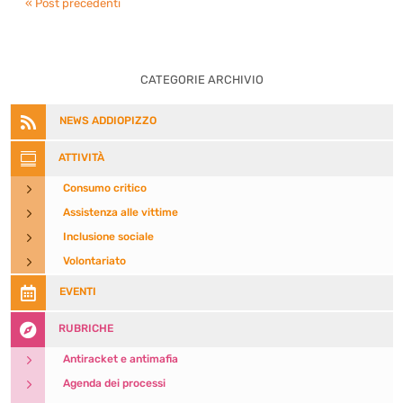
« Post precedenti
CATEGORIE ARCHIVIO

NEWS ADDIOPIZZO

ATTIVITÀ
5
Consumo critico
5
Assistenza alle vittime
5
Inclusione sociale
5
Volontariato

EVENTI

RUBRICHE
5
Antiracket e antimafia
5
Agenda dei processi