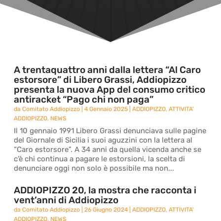
A trentaquattro anni dalla lettera “Al Caro
estorsore” di Libero Grassi, Addiopizzo
presenta la nuova App del consumo critico
antiracket “Pago chi non paga”
da
Comitato Addiopizzo
|
4 Gennaio 2025
|
ADDIOPIZZO
,
ATTIVITA'
ADDIOPIZZO
,
NEWS
Il 10 gennaio 1991 Libero Grassi denunciava sulle pagine
del Giornale di Sicilia i suoi aguzzini con la lettera al
“Caro estorsore”. A 34 anni da quella vicenda anche se
c’è chi continua a pagare le estorsioni, la scelta di
denunciare oggi non solo è possibile ma non...
ADDIOPIZZO 20, la mostra che racconta i
vent’anni di Addiopizzo
da
Comitato Addiopizzo
|
26 Giugno 2024
|
ADDIOPIZZO
,
ATTIVITA'
ADDIOPIZZO
,
NEWS