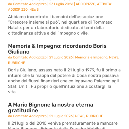
da
Comitato Addiopizzo
|
23 Luglio 2026
|
ADDIOPIZZO
,
ATTIVITA'
ADDIOPIZZO
,
NEWS
Abbiamo incontrato i bambini dell’associazione
“Crescere insieme si può”, nel quartiere di Tommaso
Natale, per un laboratorio dedicato ai temi della
cittadinanza attiva e dell’impegno civile.
Memoria & Impegno: ricordando Boris
Giuliano
da
Comitato Addiopizzo
|
21 Luglio 2026
|
Memoria e Impegno
,
NEWS
,
RUBRICHE
Boris Giuliano, assassinato il 21 luglio 1979, fu il primo a
intuire che la mappa del potere di Cosa nostra passava
anche dai flussi finanziari che collegavano Palermo agli
Stati Uniti. Fu proprio quell’intuizione a costargli la
vita.
A Mario Bignone la nostra eterna
gratitudine
da
Comitato Addiopizzo
|
21 Luglio 2026
|
NEWS
,
RUBRICHE
Il 21 luglio del 2010 veniva prematuramente a mancare
Mario Bignone, dirigente della Squadra Mobile di