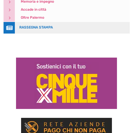
5
Memoria e impegno
5
Accade in città
5
Oltre Palermo

RASSEGNA STAMPA