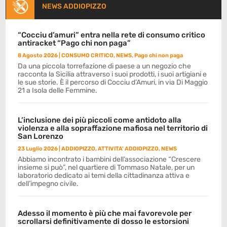
NEWS ADDIOPIZZO
“Cocciu d’amuri” entra nella rete di consumo critico
antiracket “Pago chi non paga”
8 Agosto 2026
|
CONSUMO CRITICO
,
NEWS
,
Pago chi non paga
Da una piccola torrefazione di paese a un negozio che
racconta la Sicilia attraverso i suoi prodotti, i suoi artigiani e
le sue storie. È il percorso di Cocciu d’Amuri, in via Di Maggio
21 a Isola delle Femmine.
L’inclusione dei più piccoli come antidoto alla
violenza e alla sopraffazione mafiosa nel territorio di
San Lorenzo
23 Luglio 2026
|
ADDIOPIZZO
,
ATTIVITA' ADDIOPIZZO
,
NEWS
Abbiamo incontrato i bambini dell’associazione “Crescere
insieme si può”, nel quartiere di Tommaso Natale, per un
laboratorio dedicato ai temi della cittadinanza attiva e
dell’impegno civile.
Adesso il momento è più che mai favorevole per
scrollarsi definitivamente di dosso le estorsioni