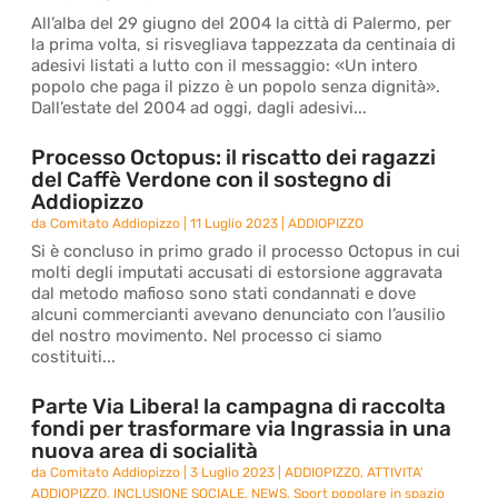
All’alba del 29 giugno del 2004 la città di Palermo, per
la prima volta, si risvegliava tappezzata da centinaia di
adesivi listati a lutto con il messaggio: «Un intero
popolo che paga il pizzo è un popolo senza dignità».
Dall’estate del 2004 ad oggi, dagli adesivi...
Processo Octopus: il riscatto dei ragazzi
del Caffè Verdone con il sostegno di
Addiopizzo
da
Comitato Addiopizzo
|
11 Luglio 2023
|
ADDIOPIZZO
Si è concluso in primo grado il processo Octopus in cui
molti degli imputati accusati di estorsione aggravata
dal metodo mafioso sono stati condannati e dove
alcuni commercianti avevano denunciato con l’ausilio
del nostro movimento. Nel processo ci siamo
costituiti...
Parte Via Libera! la campagna di raccolta
fondi per trasformare via Ingrassia in una
nuova area di socialità
da
Comitato Addiopizzo
|
3 Luglio 2023
|
ADDIOPIZZO
,
ATTIVITA'
ADDIOPIZZO
,
INCLUSIONE SOCIALE
,
NEWS
,
Sport popolare in spazio