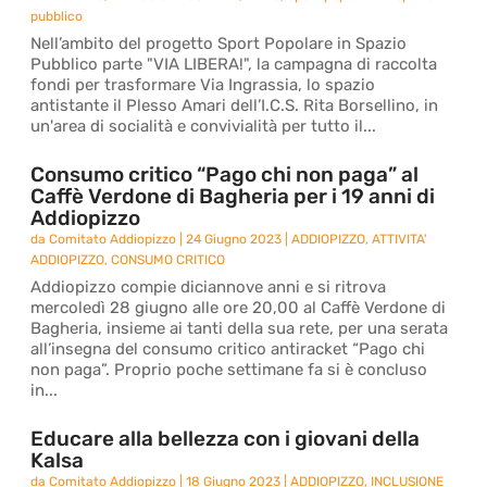
pubblico
Nell’ambito del progetto Sport Popolare in Spazio
Pubblico parte "VIA LIBERA!", la campagna di raccolta
fondi per trasformare Via Ingrassia, lo spazio
antistante il Plesso Amari dell’I.C.S. Rita Borsellino, in
un'area di socialità e convivialità per tutto il...
Consumo critico “Pago chi non paga” al
Caffè Verdone di Bagheria per i 19 anni di
Addiopizzo
da
Comitato Addiopizzo
|
24 Giugno 2023
|
ADDIOPIZZO
,
ATTIVITA'
ADDIOPIZZO
,
CONSUMO CRITICO
Addiopizzo compie diciannove anni e si ritrova
mercoledì 28 giugno alle ore 20,00 al Caffè Verdone di
Bagheria, insieme ai tanti della sua rete, per una serata
all’insegna del consumo critico antiracket “Pago chi
non paga”. Proprio poche settimane fa si è concluso
in...
Educare alla bellezza con i giovani della
Kalsa
da
Comitato Addiopizzo
|
18 Giugno 2023
|
ADDIOPIZZO
,
INCLUSIONE