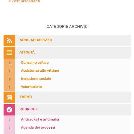
« Post precedenti
CATEGORIE ARCHIVIO

NEWS ADDIOPIZZO

ATTIVITÀ
5
Consumo critico
5
Assistenza alle vittime
5
Inclusione sociale
5
Volontariato

EVENTI

RUBRICHE
5
Antiracket e antimafia
5
Agenda dei processi