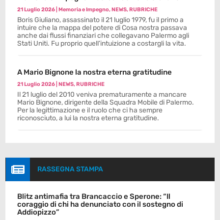
21 Luglio 2026
|
Memoria e Impegno
,
NEWS
,
RUBRICHE
Boris Giuliano, assassinato il 21 luglio 1979, fu il primo a
intuire che la mappa del potere di Cosa nostra passava
anche dai flussi finanziari che collegavano Palermo agli
Stati Uniti. Fu proprio quell’intuizione a costargli la vita.
A Mario Bignone la nostra eterna gratitudine
21 Luglio 2026
|
NEWS
,
RUBRICHE
Il 21 luglio del 2010 veniva prematuramente a mancare
Mario Bignone, dirigente della Squadra Mobile di Palermo.
Per la legittimazione e il ruolo che ci ha sempre
riconosciuto, a lui la nostra eterna gratitudine.

RASSEGNA STAMPA
Blitz antimafia tra Brancaccio e Sperone: “Il
coraggio di chi ha denunciato con il sostegno di
Addiopizzo”