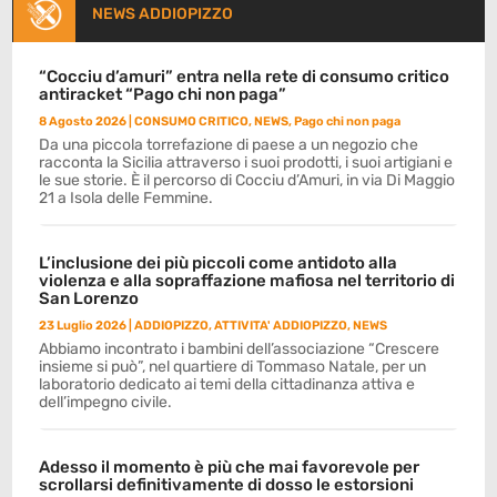
NEWS ADDIOPIZZO
“Cocciu d’amuri” entra nella rete di consumo critico
antiracket “Pago chi non paga”
8 Agosto 2026
|
CONSUMO CRITICO
,
NEWS
,
Pago chi non paga
Da una piccola torrefazione di paese a un negozio che
racconta la Sicilia attraverso i suoi prodotti, i suoi artigiani e
le sue storie. È il percorso di Cocciu d’Amuri, in via Di Maggio
21 a Isola delle Femmine.
L’inclusione dei più piccoli come antidoto alla
violenza e alla sopraffazione mafiosa nel territorio di
San Lorenzo
23 Luglio 2026
|
ADDIOPIZZO
,
ATTIVITA' ADDIOPIZZO
,
NEWS
Abbiamo incontrato i bambini dell’associazione “Crescere
insieme si può”, nel quartiere di Tommaso Natale, per un
laboratorio dedicato ai temi della cittadinanza attiva e
dell’impegno civile.
Adesso il momento è più che mai favorevole per
scrollarsi definitivamente di dosso le estorsioni