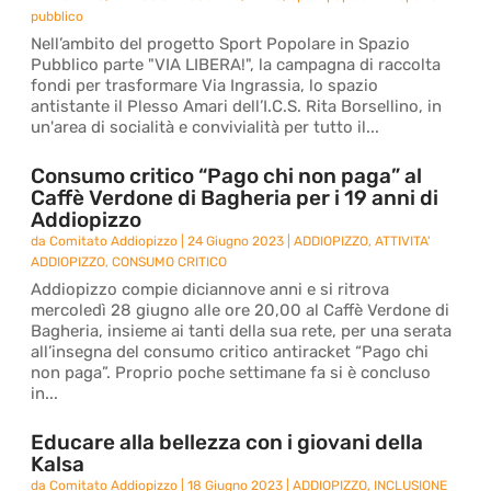
pubblico
Nell’ambito del progetto Sport Popolare in Spazio
Pubblico parte "VIA LIBERA!", la campagna di raccolta
fondi per trasformare Via Ingrassia, lo spazio
antistante il Plesso Amari dell’I.C.S. Rita Borsellino, in
un'area di socialità e convivialità per tutto il...
Consumo critico “Pago chi non paga” al
Caffè Verdone di Bagheria per i 19 anni di
Addiopizzo
da
Comitato Addiopizzo
|
24 Giugno 2023
|
ADDIOPIZZO
,
ATTIVITA'
ADDIOPIZZO
,
CONSUMO CRITICO
Addiopizzo compie diciannove anni e si ritrova
mercoledì 28 giugno alle ore 20,00 al Caffè Verdone di
Bagheria, insieme ai tanti della sua rete, per una serata
all’insegna del consumo critico antiracket “Pago chi
non paga”. Proprio poche settimane fa si è concluso
in...
Educare alla bellezza con i giovani della
Kalsa
da
Comitato Addiopizzo
|
18 Giugno 2023
|
ADDIOPIZZO
,
INCLUSIONE