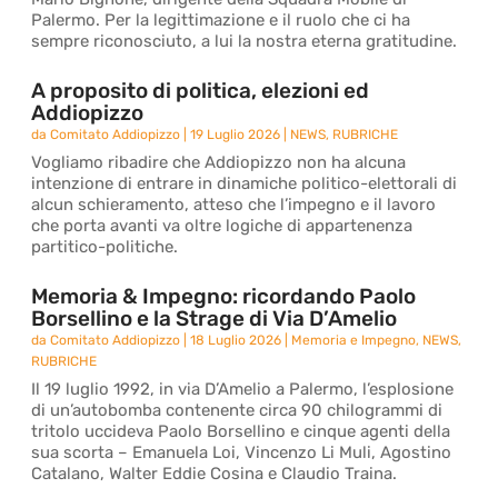
Palermo. Per la legittimazione e il ruolo che ci ha
sempre riconosciuto, a lui la nostra eterna gratitudine.
A proposito di politica, elezioni ed
Addiopizzo
da
Comitato Addiopizzo
|
19 Luglio 2026
|
NEWS
,
RUBRICHE
Vogliamo ribadire che Addiopizzo non ha alcuna
intenzione di entrare in dinamiche politico-elettorali di
alcun schieramento, atteso che l’impegno e il lavoro
che porta avanti va oltre logiche di appartenenza
partitico-politiche.
Memoria & Impegno: ricordando Paolo
Borsellino e la Strage di Via D’Amelio
da
Comitato Addiopizzo
|
18 Luglio 2026
|
Memoria e Impegno
,
NEWS
,
RUBRICHE
Il 19 luglio 1992, in via D’Amelio a Palermo, l’esplosione
di un’autobomba contenente circa 90 chilogrammi di
tritolo uccideva Paolo Borsellino e cinque agenti della
sua scorta – Emanuela Loi, Vincenzo Li Muli, Agostino
Catalano, Walter Eddie Cosina e Claudio Traina.