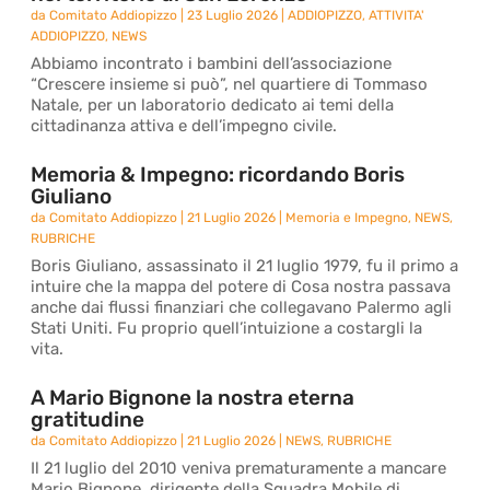
da
Comitato Addiopizzo
|
23 Luglio 2026
|
ADDIOPIZZO
,
ATTIVITA'
ADDIOPIZZO
,
NEWS
Abbiamo incontrato i bambini dell’associazione
“Crescere insieme si può”, nel quartiere di Tommaso
Natale, per un laboratorio dedicato ai temi della
cittadinanza attiva e dell’impegno civile.
Memoria & Impegno: ricordando Boris
Giuliano
da
Comitato Addiopizzo
|
21 Luglio 2026
|
Memoria e Impegno
,
NEWS
,
RUBRICHE
Boris Giuliano, assassinato il 21 luglio 1979, fu il primo a
intuire che la mappa del potere di Cosa nostra passava
anche dai flussi finanziari che collegavano Palermo agli
Stati Uniti. Fu proprio quell’intuizione a costargli la
vita.
A Mario Bignone la nostra eterna
gratitudine
da
Comitato Addiopizzo
|
21 Luglio 2026
|
NEWS
,
RUBRICHE
Il 21 luglio del 2010 veniva prematuramente a mancare
Mario Bignone, dirigente della Squadra Mobile di