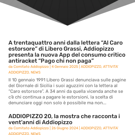
A trentaquattro anni dalla lettera “Al Caro
estorsore” di Libero Grassi, Addiopizzo
presenta la nuova App del consumo critico
antiracket “Pago chi non paga”
da
Comitato Addiopizzo
|
4 Gennaio 2025
|
ADDIOPIZZO
,
ATTIVITA'
ADDIOPIZZO
,
NEWS
Il 10 gennaio 1991 Libero Grassi denunciava sulle pagine
del Giornale di Sicilia i suoi aguzzini con la lettera al
“Caro estorsore”. A 34 anni da quella vicenda anche se
c’è chi continua a pagare le estorsioni, la scelta di
denunciare oggi non solo è possibile ma non...
ADDIOPIZZO 20, la mostra che racconta i
vent’anni di Addiopizzo
da
Comitato Addiopizzo
|
26 Giugno 2024
|
ADDIOPIZZO
,
ATTIVITA'
ADDIOPIZZO
,
NEWS