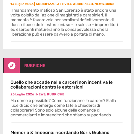
13 Luglio 2026
|
ADDIOPIZZO
,
ATTIVITA' ADDIOPIZZO
,
NEWS
,
slider
Il mandamento mafioso San Lorenzo è stato ancora una
volta colpito dall’azione di magistrati e carabinieri. Il
momento è favorevole per scrollarsi definitivamente di
dosso il peso delle estorsioni, se – e solo se – imprenditori
ed esercenti matureranno la consapevolezza che la
liberazione può essere davvero a portata di mano.

RUBRICHE
Quello che accade nelle carceri non incentiva le
collaborazioni contro le estorsioni
25 Luglio 2026
|
NEWS
,
RUBRICHE
Ma come è possibile? Come funzionano le carceri? E alla
luce di ciò che emerge come fate a chiederci di
collaborare? Sono solo alcune delle domande di
commercianti e imprenditori che stiamo supportando
Memoria & Impegno: ricordando Boris Giuliano