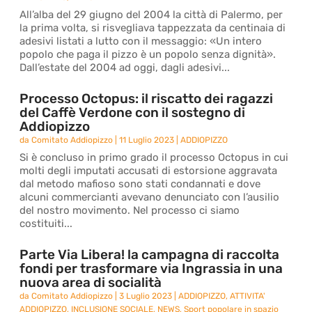
All’alba del 29 giugno del 2004 la città di Palermo, per
la prima volta, si risvegliava tappezzata da centinaia di
adesivi listati a lutto con il messaggio: «Un intero
popolo che paga il pizzo è un popolo senza dignità».
Dall’estate del 2004 ad oggi, dagli adesivi...
Processo Octopus: il riscatto dei ragazzi
del Caffè Verdone con il sostegno di
Addiopizzo
da
Comitato Addiopizzo
|
11 Luglio 2023
|
ADDIOPIZZO
Si è concluso in primo grado il processo Octopus in cui
molti degli imputati accusati di estorsione aggravata
dal metodo mafioso sono stati condannati e dove
alcuni commercianti avevano denunciato con l’ausilio
del nostro movimento. Nel processo ci siamo
costituiti...
Parte Via Libera! la campagna di raccolta
fondi per trasformare via Ingrassia in una
nuova area di socialità
da
Comitato Addiopizzo
|
3 Luglio 2023
|
ADDIOPIZZO
,
ATTIVITA'
ADDIOPIZZO
,
INCLUSIONE SOCIALE
,
NEWS
,
Sport popolare in spazio