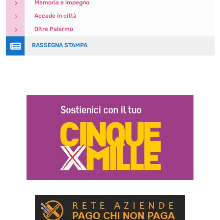
5
Memoria e impegno
5
Accade in città
5
Oltre Palermo

RASSEGNA STAMPA