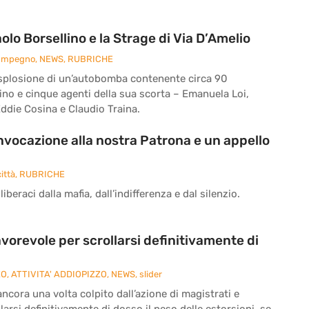
o Borsellino e la Strage di Via D’Amelio
 Impegno
,
NEWS
,
RUBRICHE
 l’esplosione di un’autobomba contenente circa 90
ino e cinque agenti della sua scorta – Emanuela Loi,
ddie Cosina e Claudio Traina.
’invocazione alla nostra Patrona e un appello
ittà
,
RUBRICHE
iberaci dalla mafia, dall’indifferenza e dal silenzio.
vorevole per scrollarsi definitivamente di
ZO
,
ATTIVITA' ADDIOPIZZO
,
NEWS
,
slider
cora una volta colpito dall’azione di magistrati e
larsi definitivamente di dosso il peso delle estorsioni, se