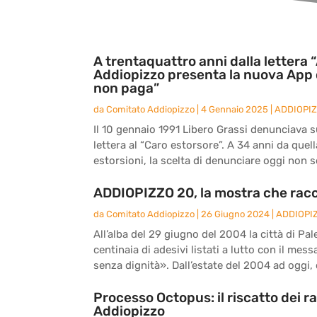
A trentaquattro anni dalla lettera “
Addiopizzo presenta la nuova App 
non paga”
da
Comitato Addiopizzo
|
4 Gennaio 2025
|
ADDIOPI
Il 10 gennaio 1991 Libero Grassi denunciava sul
lettera al “Caro estorsore”. A 34 anni da quel
estorsioni, la scelta di denunciare oggi non s
ADDIOPIZZO 20, la mostra che racc
da
Comitato Addiopizzo
|
26 Giugno 2024
|
ADDIOPI
All’alba del 29 giugno del 2004 la città di Pal
centinaia di adesivi listati a lutto con il me
senza dignità». Dall’estate del 2004 ad oggi, d
Processo Octopus: il riscatto dei r
Addiopizzo