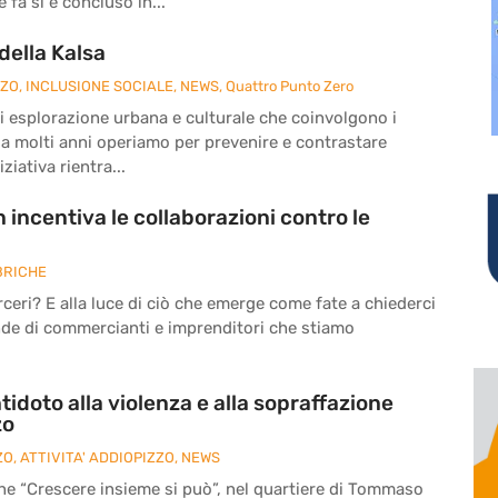
fa si è concluso in...
della Kalsa
ZZO
,
INCLUSIONE SOCIALE
,
NEWS
,
Quattro Punto Zero
à di esplorazione urbana e culturale che coinvolgono i
da molti anni operiamo per prevenire e contrastare
ziativa rientra...
 incentiva le collaborazioni contro le
BRICHE
eri? E alla luce di ciò che emerge come fate a chiederci
nde di commercianti e imprenditori che stiamo
tidoto alla violenza e alla sopraffazione
zo
ZO
,
ATTIVITA' ADDIOPIZZO
,
NEWS
ne “Crescere insieme si può”, nel quartiere di Tommaso