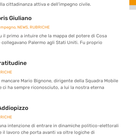
la cittadinanza attiva e dell’impegno civile.
is Giuliano
 Impegno
,
NEWS
,
RUBRICHE
fu il primo a intuire che la mappa del potere di Cosa
e collegavano Palermo agli Stati Uniti. Fu proprio
ratitudine
RICHE
a mancare Mario Bignone, dirigente della Squadra Mobile
he ci ha sempre riconosciuto, a lui la nostra eterna
 Addiopizzo
RICHE
a intenzione di entrare in dinamiche politico-elettorali
il lavoro che porta avanti va oltre logiche di