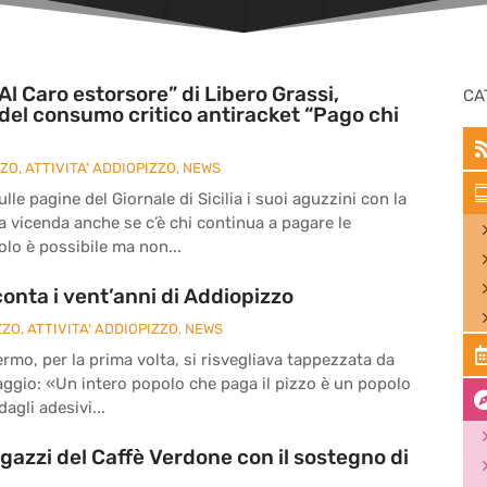
Al Caro estorsore” di Libero Grassi,
CA
del consumo critico antiracket “Pago chi
ZZO
,
ATTIVITA' ADDIOPIZZO
,
NEWS
le pagine del Giornale di Sicilia i suoi aguzzini con la
la vicenda anche se c’è chi continua a pagare le
olo è possibile ma non...
onta i vent’anni di Addiopizzo
ZZO
,
ATTIVITA' ADDIOPIZZO
,
NEWS
ermo, per la prima volta, si risvegliava tappezzata da
ssaggio: «Un intero popolo che paga il pizzo è un popolo
agli adesivi...
agazzi del Caffè Verdone con il sostegno di