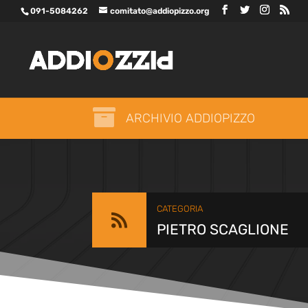
091-5084262
comitato@addiopizzo.org

ARCHIVIO ADDIOPIZZO
CATEGORIA

PIETRO SCAGLIONE