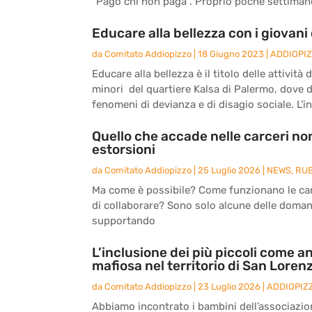
“Pago chi non paga”. Proprio poche settimane 
Educare alla bellezza con i giovani 
da
Comitato Addiopizzo
|
18 Giugno 2023
|
ADDIOPI
Educare alla bellezza è il titolo delle attivit
minori del quartiere Kalsa di Palermo, dove 
fenomeni di devianza e di disagio sociale. L’ini
Quello che accade nelle carceri non
estorsioni
da
Comitato Addiopizzo
|
25 Luglio 2026
|
NEWS
,
RU
Ma come è possibile? Come funzionano le carc
di collaborare? Sono solo alcune delle doma
supportando
L’inclusione dei più piccoli come an
mafiosa nel territorio di San Loren
da
Comitato Addiopizzo
|
23 Luglio 2026
|
ADDIOPIZ
Abbiamo incontrato i bambini dell’associazio