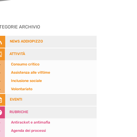
TEGORIE ARCHIVIO

NEWS ADDIOPIZZO

ATTIVITÀ
5
Consumo critico
5
Assistenza alle vittime
5
Inclusione sociale
5
Volontariato

EVENTI

RUBRICHE
5
Antiracket e antimafia
5
Agenda dei processi