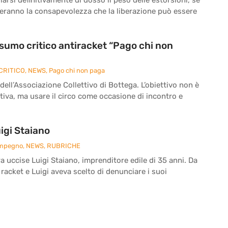
reranno la consapevolezza che la liberazione può essere
onsumo critico antiracket “Pago chi non
CRITICO
,
NEWS
,
Pago chi non paga
 dell’Associazione Collettivo di Bottega. L’obiettivo non è
iva, ma usare il circo come occasione di incontro e
igi Staiano
Impegno
,
NEWS
,
RUBRICHE
ra uccise Luigi Staiano, imprenditore edile di 35 anni. Da
 racket e Luigi aveva scelto di denunciare i suoi