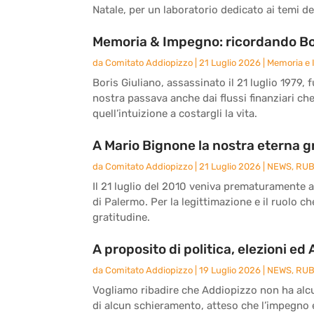
Natale, per un laboratorio dedicato ai temi del
Memoria & Impegno: ricordando Bor
da
Comitato Addiopizzo
|
21 Luglio 2026
|
Memoria e
Boris Giuliano, assassinato il 21 luglio 1979, 
nostra passava anche dai flussi finanziari ch
quell’intuizione a costargli la vita.
A Mario Bignone la nostra eterna g
da
Comitato Addiopizzo
|
21 Luglio 2026
|
NEWS
,
RUB
Il 21 luglio del 2010 veniva prematuramente 
di Palermo. Per la legittimazione e il ruolo c
gratitudine.
A proposito di politica, elezioni ed
da
Comitato Addiopizzo
|
19 Luglio 2026
|
NEWS
,
RUB
Vogliamo ribadire che Addiopizzo non ha alcun
di alcun schieramento, atteso che l’impegno e 