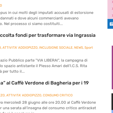
ZO
pus in cui molti degli imputati accusati di estorsione
ndannati e dove alcuni commercianti avevano
. Nel processo ci siamo costituiti...
ccolta fondi per trasformare via Ingrassia
O
,
ATTIVITA' ADDIOPIZZO
,
INCLUSIONE SOCIALE
,
NEWS
,
Sport
pazio Pubblico parte "VIA LIBERA!", la campagna di
o spazio antistante il Plesso Amari dell’I.C.S. Rita
 per tutto il...
” al Caffè Verdone di Bagheria per i 19
ZZO
,
ATTIVITA' ADDIOPIZZO
,
CONSUMO CRITICO
va mercoledì 28 giugno alle ore 20,00 al Caffè Verdone
per una serata all’insegna del consumo critico antiracket