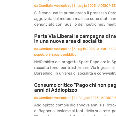
da
Comitato Addiopizzo
|
11 Luglio 2023
|
ADDIOPIZ
Si è concluso in primo grado il processo Octo
aggravata dal metodo mafioso sono stati co
denunciato con l’ausilio del nostro movimento
Parte Via Libera! la campagna di ra
in una nuova area di socialità
da
Comitato Addiopizzo
|
3 Luglio 2023
|
ADDIOPIZZ
popolare in spazio pubblico
Nell’ambito del progetto Sport Popolare in S
raccolta fondi per trasformare Via Ingrassia, l
Borsellino, in un'area di socialità e convivialità
Consumo critico “Pago chi non paga
anni di Addiopizzo
da
Comitato Addiopizzo
|
24 Giugno 2023
|
ADDIOPI
Addiopizzo compie diciannove anni e si ritro
di Bagheria, insieme ai tanti della sua rete, 