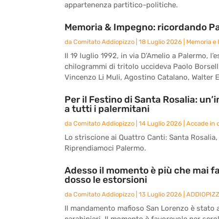
appartenenza partitico-politiche.
Memoria & Impegno: ricordando Paol
da
Comitato Addiopizzo
|
18 Luglio 2026
|
Memoria e
Il 19 luglio 1992, in via D’Amelio a Palermo,
chilogrammi di tritolo uccideva Paolo Borsell
Vincenzo Li Muli, Agostino Catalano, Walter E
Per il Festino di Santa Rosalia: un
a tutti i palermitani
da
Comitato Addiopizzo
|
14 Luglio 2026
|
Accade in c
Lo striscione ai Quattro Canti: Santa Rosalia, l
Riprendiamoci Palermo.
Adesso il momento è più che mai fa
dosso le estorsioni
da
Comitato Addiopizzo
|
13 Luglio 2026
|
ADDIOPIZ
Il mandamento mafioso San Lorenzo è stato an
carabinieri. Il momento è favorevole per scrol