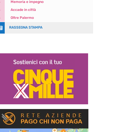
5
Memoria e impegno
5
Accade in città
5
Oltre Palermo

RASSEGNA STAMPA