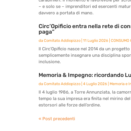
– e solo se – imprenditori ed esercenti matu
davvero a portata di mano.
Circ’Opificio entra nella rete di c
paga”
da
Comitato Addiopizzo
|
11 Luglio 2026
|
CONSUMO 
Il Circ’Opificio nasce nel 2014 da un progetto
semplicemente insegnare una disciplina sport
inclusione.
Memoria & Impegno: ricordando Lu
da
Comitato Addiopizzo
|
4 Luglio 2026
|
Memoria e 
Il 4 luglio 1986, a Torre Annunziata, la camor
tempo la sua impresa era finita nel mirino del
estorsori alle forze dell’ordine.
« Post precedenti