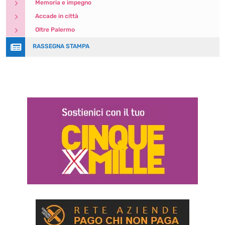
5
Memoria e impegno
5
Accade in città
5
Oltre Palermo

RASSEGNA STAMPA