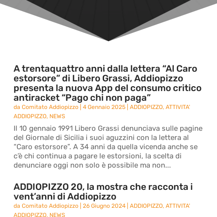
A trentaquattro anni dalla lettera “Al Caro
estorsore” di Libero Grassi, Addiopizzo
presenta la nuova App del consumo critico
antiracket “Pago chi non paga”
da
Comitato Addiopizzo
|
4 Gennaio 2025
|
ADDIOPIZZO
,
ATTIVITA'
ADDIOPIZZO
,
NEWS
Il 10 gennaio 1991 Libero Grassi denunciava sulle pagine
del Giornale di Sicilia i suoi aguzzini con la lettera al
“Caro estorsore”. A 34 anni da quella vicenda anche se
c’è chi continua a pagare le estorsioni, la scelta di
denunciare oggi non solo è possibile ma non...
ADDIOPIZZO 20, la mostra che racconta i
vent’anni di Addiopizzo
da
Comitato Addiopizzo
|
26 Giugno 2024
|
ADDIOPIZZO
,
ATTIVITA'
ADDIOPIZZO
,
NEWS