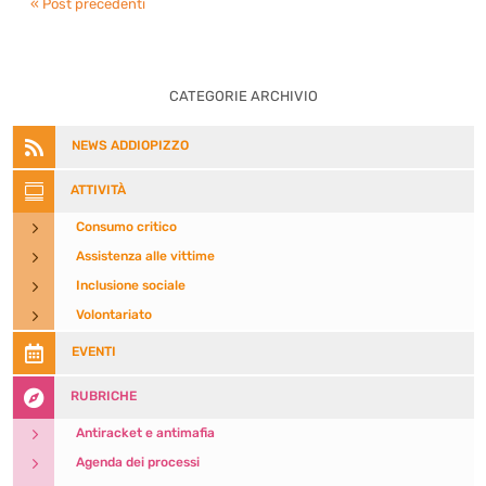
« Post precedenti
CATEGORIE ARCHIVIO

NEWS ADDIOPIZZO

ATTIVITÀ
5
Consumo critico
5
Assistenza alle vittime
5
Inclusione sociale
5
Volontariato

EVENTI

RUBRICHE
5
Antiracket e antimafia
5
Agenda dei processi