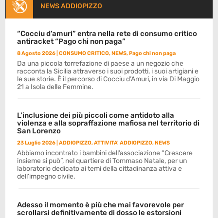
NEWS ADDIOPIZZO
“Cocciu d’amuri” entra nella rete di consumo critico
antiracket “Pago chi non paga”
8 Agosto 2026
|
CONSUMO CRITICO
,
NEWS
,
Pago chi non paga
Da una piccola torrefazione di paese a un negozio che
racconta la Sicilia attraverso i suoi prodotti, i suoi artigiani e
le sue storie. È il percorso di Cocciu d’Amuri, in via Di Maggio
21 a Isola delle Femmine.
L’inclusione dei più piccoli come antidoto alla
violenza e alla sopraffazione mafiosa nel territorio di
San Lorenzo
23 Luglio 2026
|
ADDIOPIZZO
,
ATTIVITA' ADDIOPIZZO
,
NEWS
Abbiamo incontrato i bambini dell’associazione “Crescere
insieme si può”, nel quartiere di Tommaso Natale, per un
laboratorio dedicato ai temi della cittadinanza attiva e
dell’impegno civile.
Adesso il momento è più che mai favorevole per
scrollarsi definitivamente di dosso le estorsioni