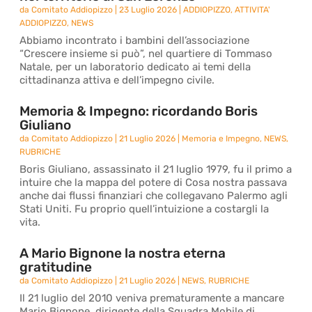
da
Comitato Addiopizzo
|
23 Luglio 2026
|
ADDIOPIZZO
,
ATTIVITA'
ADDIOPIZZO
,
NEWS
Abbiamo incontrato i bambini dell’associazione
“Crescere insieme si può”, nel quartiere di Tommaso
Natale, per un laboratorio dedicato ai temi della
cittadinanza attiva e dell’impegno civile.
Memoria & Impegno: ricordando Boris
Giuliano
da
Comitato Addiopizzo
|
21 Luglio 2026
|
Memoria e Impegno
,
NEWS
,
RUBRICHE
Boris Giuliano, assassinato il 21 luglio 1979, fu il primo a
intuire che la mappa del potere di Cosa nostra passava
anche dai flussi finanziari che collegavano Palermo agli
Stati Uniti. Fu proprio quell’intuizione a costargli la
vita.
A Mario Bignone la nostra eterna
gratitudine
da
Comitato Addiopizzo
|
21 Luglio 2026
|
NEWS
,
RUBRICHE
Il 21 luglio del 2010 veniva prematuramente a mancare
Mario Bignone, dirigente della Squadra Mobile di