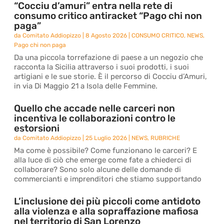
“Cocciu d’amuri” entra nella rete di
consumo critico antiracket “Pago chi non
paga”
da
Comitato Addiopizzo
|
8 Agosto 2026
|
CONSUMO CRITICO
,
NEWS
,
Pago chi non paga
Da una piccola torrefazione di paese a un negozio che
racconta la Sicilia attraverso i suoi prodotti, i suoi
artigiani e le sue storie. È il percorso di Cocciu d’Amuri,
in via Di Maggio 21 a Isola delle Femmine.
Quello che accade nelle carceri non
incentiva le collaborazioni contro le
estorsioni
da
Comitato Addiopizzo
|
25 Luglio 2026
|
NEWS
,
RUBRICHE
Ma come è possibile? Come funzionano le carceri? E
alla luce di ciò che emerge come fate a chiederci di
collaborare? Sono solo alcune delle domande di
commercianti e imprenditori che stiamo supportando
L’inclusione dei più piccoli come antidoto
alla violenza e alla sopraffazione mafiosa
nel territorio di San Lorenzo