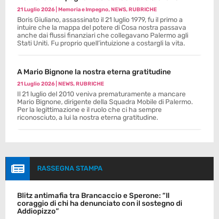
21 Luglio 2026
|
Memoria e Impegno
,
NEWS
,
RUBRICHE
Boris Giuliano, assassinato il 21 luglio 1979, fu il primo a
intuire che la mappa del potere di Cosa nostra passava
anche dai flussi finanziari che collegavano Palermo agli
Stati Uniti. Fu proprio quell’intuizione a costargli la vita.
A Mario Bignone la nostra eterna gratitudine
21 Luglio 2026
|
NEWS
,
RUBRICHE
Il 21 luglio del 2010 veniva prematuramente a mancare
Mario Bignone, dirigente della Squadra Mobile di Palermo.
Per la legittimazione e il ruolo che ci ha sempre
riconosciuto, a lui la nostra eterna gratitudine.

RASSEGNA STAMPA
Blitz antimafia tra Brancaccio e Sperone: “Il
coraggio di chi ha denunciato con il sostegno di
Addiopizzo”