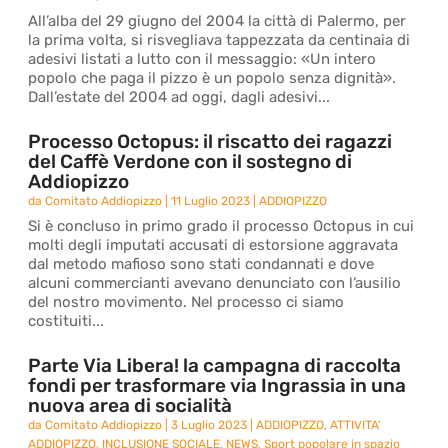
All’alba del 29 giugno del 2004 la città di Palermo, per
la prima volta, si risvegliava tappezzata da centinaia di
adesivi listati a lutto con il messaggio: «Un intero
popolo che paga il pizzo è un popolo senza dignità».
Dall’estate del 2004 ad oggi, dagli adesivi...
Processo Octopus: il riscatto dei ragazzi
del Caffè Verdone con il sostegno di
Addiopizzo
da
Comitato Addiopizzo
|
11 Luglio 2023
|
ADDIOPIZZO
Si è concluso in primo grado il processo Octopus in cui
molti degli imputati accusati di estorsione aggravata
dal metodo mafioso sono stati condannati e dove
alcuni commercianti avevano denunciato con l’ausilio
del nostro movimento. Nel processo ci siamo
costituiti...
Parte Via Libera! la campagna di raccolta
fondi per trasformare via Ingrassia in una
nuova area di socialità
da
Comitato Addiopizzo
|
3 Luglio 2023
|
ADDIOPIZZO
,
ATTIVITA'
ADDIOPIZZO
,
INCLUSIONE SOCIALE
,
NEWS
,
Sport popolare in spazio