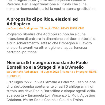
Palermo. Per la legittimazione e il ruolo che ci ha
sempre riconosciuto, a lui la nostra eterna gratitudine.
A proposito di politica, elezioni ed
Addiopizzo
da
Comitato Addiopizzo
|
19 Luglio 2026
|
NEWS
,
RUBRICHE
Vogliamo ribadire che Addiopizzo non ha alcuna
intenzione di entrare in dinamiche politico-elettorali di
alcun schieramento, atteso che l’impegno e il lavoro
che porta avanti va oltre logiche di appartenenza
partitico-politiche.
Memoria & Impegno: ricordando Paolo
Borsellino e la Strage di Via D’Amelio
da
Comitato Addiopizzo
|
18 Luglio 2026
|
Memoria e Impegno
,
NEWS
,
RUBRICHE
Il 19 luglio 1992, in via D’Amelio a Palermo, l’esplosione
di un’autobomba contenente circa 90 chilogrammi di
tritolo uccideva Paolo Borsellino e cinque agenti della
sua scorta – Emanuela Loi, Vincenzo Li Muli, Agostino
Catalano, Walter Eddie Cosina e Claudio Traina.