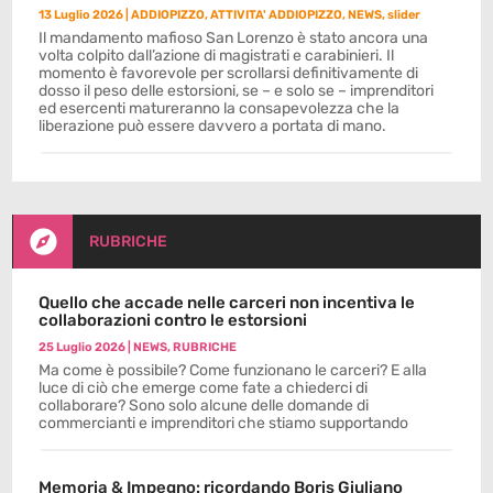
13 Luglio 2026
|
ADDIOPIZZO
,
ATTIVITA' ADDIOPIZZO
,
NEWS
,
slider
Il mandamento mafioso San Lorenzo è stato ancora una
volta colpito dall’azione di magistrati e carabinieri. Il
momento è favorevole per scrollarsi definitivamente di
dosso il peso delle estorsioni, se – e solo se – imprenditori
ed esercenti matureranno la consapevolezza che la
liberazione può essere davvero a portata di mano.

RUBRICHE
Quello che accade nelle carceri non incentiva le
collaborazioni contro le estorsioni
25 Luglio 2026
|
NEWS
,
RUBRICHE
Ma come è possibile? Come funzionano le carceri? E alla
luce di ciò che emerge come fate a chiederci di
collaborare? Sono solo alcune delle domande di
commercianti e imprenditori che stiamo supportando
Memoria & Impegno: ricordando Boris Giuliano