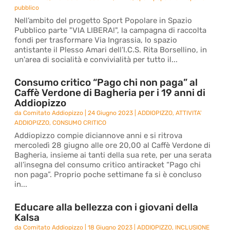
pubblico
Nell’ambito del progetto Sport Popolare in Spazio
Pubblico parte "VIA LIBERA!", la campagna di raccolta
fondi per trasformare Via Ingrassia, lo spazio
antistante il Plesso Amari dell’I.C.S. Rita Borsellino, in
un'area di socialità e convivialità per tutto il...
Consumo critico “Pago chi non paga” al
Caffè Verdone di Bagheria per i 19 anni di
Addiopizzo
da
Comitato Addiopizzo
|
24 Giugno 2023
|
ADDIOPIZZO
,
ATTIVITA'
ADDIOPIZZO
,
CONSUMO CRITICO
Addiopizzo compie diciannove anni e si ritrova
mercoledì 28 giugno alle ore 20,00 al Caffè Verdone di
Bagheria, insieme ai tanti della sua rete, per una serata
all’insegna del consumo critico antiracket “Pago chi
non paga”. Proprio poche settimane fa si è concluso
in...
Educare alla bellezza con i giovani della
Kalsa
da
Comitato Addiopizzo
|
18 Giugno 2023
|
ADDIOPIZZO
,
INCLUSIONE