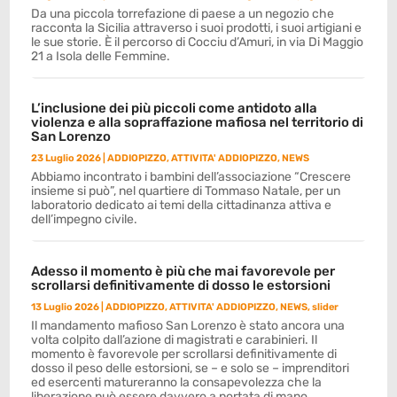
Da una piccola torrefazione di paese a un negozio che
racconta la Sicilia attraverso i suoi prodotti, i suoi artigiani e
le sue storie. È il percorso di Cocciu d’Amuri, in via Di Maggio
21 a Isola delle Femmine.
L’inclusione dei più piccoli come antidoto alla
violenza e alla sopraffazione mafiosa nel territorio di
San Lorenzo
23 Luglio 2026
|
ADDIOPIZZO
,
ATTIVITA' ADDIOPIZZO
,
NEWS
Abbiamo incontrato i bambini dell’associazione “Crescere
insieme si può”, nel quartiere di Tommaso Natale, per un
laboratorio dedicato ai temi della cittadinanza attiva e
dell’impegno civile.
Adesso il momento è più che mai favorevole per
scrollarsi definitivamente di dosso le estorsioni
13 Luglio 2026
|
ADDIOPIZZO
,
ATTIVITA' ADDIOPIZZO
,
NEWS
,
slider
Il mandamento mafioso San Lorenzo è stato ancora una
volta colpito dall’azione di magistrati e carabinieri. Il
momento è favorevole per scrollarsi definitivamente di
dosso il peso delle estorsioni, se – e solo se – imprenditori
ed esercenti matureranno la consapevolezza che la
liberazione può essere davvero a portata di mano.