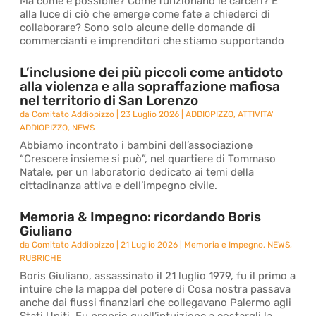
Ma come è possibile? Come funzionano le carceri? E
alla luce di ciò che emerge come fate a chiederci di
collaborare? Sono solo alcune delle domande di
commercianti e imprenditori che stiamo supportando
L’inclusione dei più piccoli come antidoto
alla violenza e alla sopraffazione mafiosa
nel territorio di San Lorenzo
da
Comitato Addiopizzo
|
23 Luglio 2026
|
ADDIOPIZZO
,
ATTIVITA'
ADDIOPIZZO
,
NEWS
Abbiamo incontrato i bambini dell’associazione
“Crescere insieme si può”, nel quartiere di Tommaso
Natale, per un laboratorio dedicato ai temi della
cittadinanza attiva e dell’impegno civile.
Memoria & Impegno: ricordando Boris
Giuliano
da
Comitato Addiopizzo
|
21 Luglio 2026
|
Memoria e Impegno
,
NEWS
,
RUBRICHE
Boris Giuliano, assassinato il 21 luglio 1979, fu il primo a
intuire che la mappa del potere di Cosa nostra passava
anche dai flussi finanziari che collegavano Palermo agli