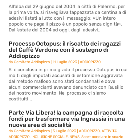
All’alba del 29 giugno del 2004 la città di Palermo, per
la prima volta, si risvegliava tappezzata da centinaia di
adesivi listati a lutto con il messaggio: «Un intero
popolo che paga il pizzo è un popolo senza dignità».
Dall’estate del 2004 ad oggi, dagli adesivi...
Processo Octopus: il riscatto dei ragazzi
del Caffè Verdone con il sostegno di
Addiopizzo
da
Comitato Addiopizzo
|
11 Luglio 2023
|
ADDIOPIZZO
Si è concluso in primo grado il processo Octopus in cui
molti degli imputati accusati di estorsione aggravata
dal metodo mafioso sono stati condannati e dove
alcuni commercianti avevano denunciato con l’ausilio
del nostro movimento. Nel processo ci siamo
costituiti...
Parte Via Libera! la campagna di raccolta
fondi per trasformare via Ingrassia in una
nuova area di socialità
da
Comitato Addiopizzo
|
3 Luglio 2023
|
ADDIOPIZZO
,
ATTIVITA'
ADDIOPIZZO
,
INCLUSIONE SOCIALE
,
NEWS
,
Sport popolare in spazio