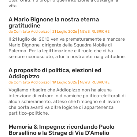
Stati Uniti. Fu proprio quell’intuizione a costargli la
vita.
A Mario Bignone la nostra eterna
gratitudine
da
Comitato Addiopizzo
|
21 Luglio 2026
|
NEWS
,
RUBRICHE
Il 21 luglio del 2010 veniva prematuramente a mancare
Mario Bignone, dirigente della Squadra Mobile di
Palermo. Per la legittimazione e il ruolo che ci ha
sempre riconosciuto, a lui la nostra eterna gratitudine.
A proposito di politica, elezioni ed
Addiopizzo
da
Comitato Addiopizzo
|
19 Luglio 2026
|
NEWS
,
RUBRICHE
Vogliamo ribadire che Addiopizzo non ha alcuna
intenzione di entrare in dinamiche politico-elettorali di
alcun schieramento, atteso che l’impegno e il lavoro
che porta avanti va oltre logiche di appartenenza
partitico-politiche.
Memoria & Impegno: ricordando Paolo
Borsellino e la Strage di Via D’Amelio