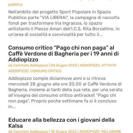
pubblico
Nell’ambito del progetto Sport Popolare in Spazio
Pubblico parte "VIA LIBERA!", la campagna di raccolta
fondi per trasformare Via Ingrassia, lo spazio
antistante il Plesso Amari dell’I.C.S. Rita Borsellino, in
un'area di socialità e convivialità per tutto il...
Consumo critico “Pago chi non paga” al
Caffè Verdone di Bagheria per i 19 anni di
Addiopizzo
da
Comitato Addiopizzo
|
24 Giugno 2023
|
ADDIOPIZZO
,
ATTIVITA'
ADDIOPIZZO
,
CONSUMO CRITICO
Addiopizzo compie diciannove anni e si ritrova
mercoledì 28 giugno alle ore 20,00 al Caffè Verdone di
Bagheria, insieme ai tanti della sua rete, per una serata
all’insegna del consumo critico antiracket “Pago chi
non paga”. Proprio poche settimane fa si è concluso
in...
Educare alla bellezza con i giovani della
Kalsa
da
Comitato Addiopizzo
|
18 Giugno 2023
|
ADDIOPIZZO
,
INCLUSIONE