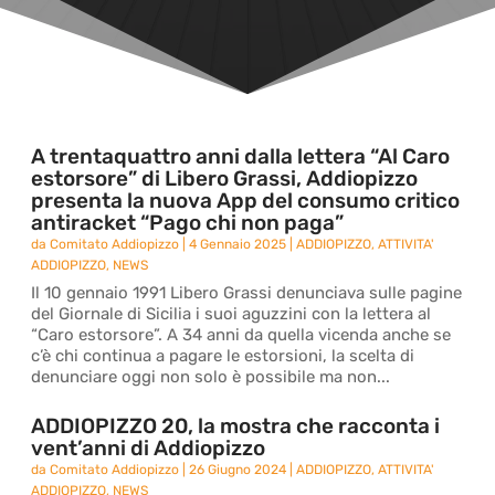
A trentaquattro anni dalla lettera “Al Caro
estorsore” di Libero Grassi, Addiopizzo
presenta la nuova App del consumo critico
antiracket “Pago chi non paga”
da
Comitato Addiopizzo
|
4 Gennaio 2025
|
ADDIOPIZZO
,
ATTIVITA'
ADDIOPIZZO
,
NEWS
Il 10 gennaio 1991 Libero Grassi denunciava sulle pagine
del Giornale di Sicilia i suoi aguzzini con la lettera al
“Caro estorsore”. A 34 anni da quella vicenda anche se
c’è chi continua a pagare le estorsioni, la scelta di
denunciare oggi non solo è possibile ma non...
ADDIOPIZZO 20, la mostra che racconta i
vent’anni di Addiopizzo
da
Comitato Addiopizzo
|
26 Giugno 2024
|
ADDIOPIZZO
,
ATTIVITA'
ADDIOPIZZO
,
NEWS