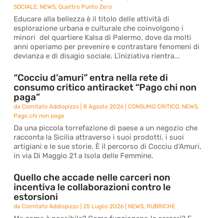
SOCIALE
,
NEWS
,
Quattro Punto Zero
Educare alla bellezza è il titolo delle attività di
esplorazione urbana e culturale che coinvolgono i
minori del quartiere Kalsa di Palermo, dove da molti
anni operiamo per prevenire e contrastare fenomeni di
devianza e di disagio sociale. L’iniziativa rientra...
“Cocciu d’amuri” entra nella rete di
consumo critico antiracket “Pago chi non
paga”
da
Comitato Addiopizzo
|
8 Agosto 2026
|
CONSUMO CRITICO
,
NEWS
,
Pago chi non paga
Da una piccola torrefazione di paese a un negozio che
racconta la Sicilia attraverso i suoi prodotti, i suoi
artigiani e le sue storie. È il percorso di Cocciu d’Amuri,
in via Di Maggio 21 a Isola delle Femmine.
Quello che accade nelle carceri non
incentiva le collaborazioni contro le
estorsioni
da
Comitato Addiopizzo
|
25 Luglio 2026
|
NEWS
,
RUBRICHE