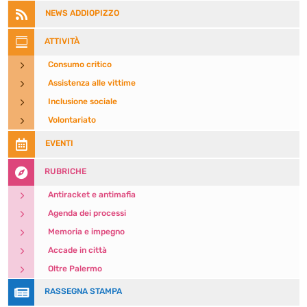

NEWS ADDIOPIZZO

ATTIVITÀ
5
Consumo critico
5
Assistenza alle vittime
5
Inclusione sociale
5
Volontariato

EVENTI

RUBRICHE
5
Antiracket e antimafia
5
Agenda dei processi
5
Memoria e impegno
5
Accade in città
5
Oltre Palermo

RASSEGNA STAMPA