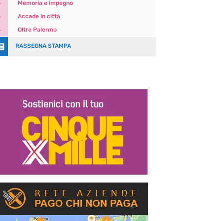
5
Memoria e impegno
5
Accade in città
5
Oltre Palermo

RASSEGNA STAMPA