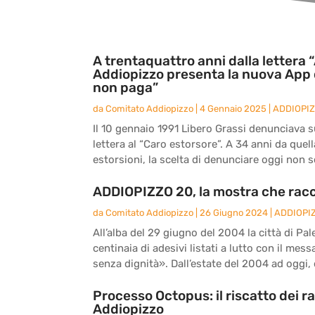
A trentaquattro anni dalla lettera “
Addiopizzo presenta la nuova App 
non paga”
da
Comitato Addiopizzo
|
4 Gennaio 2025
|
ADDIOPI
Il 10 gennaio 1991 Libero Grassi denunciava sul
lettera al “Caro estorsore”. A 34 anni da quel
estorsioni, la scelta di denunciare oggi non s
ADDIOPIZZO 20, la mostra che racc
da
Comitato Addiopizzo
|
26 Giugno 2024
|
ADDIOPI
All’alba del 29 giugno del 2004 la città di Pal
centinaia di adesivi listati a lutto con il me
senza dignità». Dall’estate del 2004 ad oggi, d
Processo Octopus: il riscatto dei r
Addiopizzo