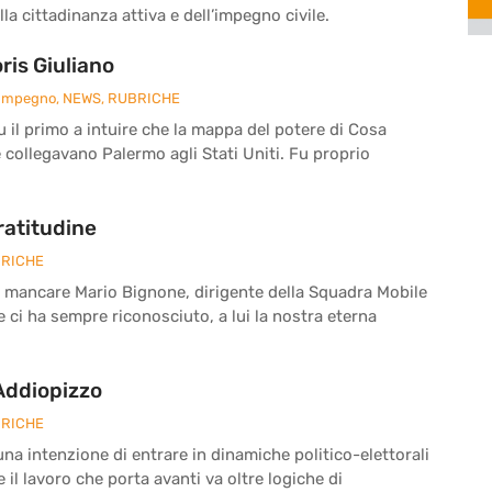
la cittadinanza attiva e dell’impegno civile.
is Giuliano
 Impegno
,
NEWS
,
RUBRICHE
fu il primo a intuire che la mappa del potere di Cosa
e collegavano Palermo agli Stati Uniti. Fu proprio
ratitudine
RICHE
a mancare Mario Bignone, dirigente della Squadra Mobile
he ci ha sempre riconosciuto, a lui la nostra eterna
 Addiopizzo
RICHE
a intenzione di entrare in dinamiche politico-elettorali
il lavoro che porta avanti va oltre logiche di