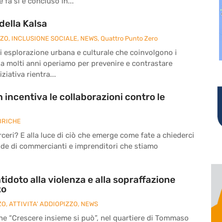
fa si è concluso in...
della Kalsa
ZZO
,
INCLUSIONE SOCIALE
,
NEWS
,
Quattro Punto Zero
à di esplorazione urbana e culturale che coinvolgono i
da molti anni operiamo per prevenire e contrastare
ziativa rientra...
 incentiva le collaborazioni contro le
BRICHE
eri? E alla luce di ciò che emerge come fate a chiederci
nde di commercianti e imprenditori che stiamo
tidoto alla violenza e alla sopraffazione
zo
ZO
,
ATTIVITA' ADDIOPIZZO
,
NEWS
ne “Crescere insieme si può”, nel quartiere di Tommaso