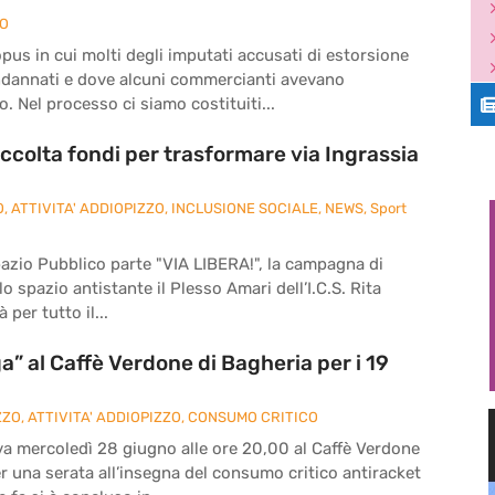
ZO
pus in cui molti degli imputati accusati di estorsione
ndannati e dove alcuni commercianti avevano
. Nel processo ci siamo costituiti...
ccolta fondi per trasformare via Ingrassia
O
,
ATTIVITA' ADDIOPIZZO
,
INCLUSIONE SOCIALE
,
NEWS
,
Sport
pazio Pubblico parte "VIA LIBERA!", la campagna di
o spazio antistante il Plesso Amari dell’I.C.S. Rita
 per tutto il...
” al Caffè Verdone di Bagheria per i 19
ZZO
,
ATTIVITA' ADDIOPIZZO
,
CONSUMO CRITICO
va mercoledì 28 giugno alle ore 20,00 al Caffè Verdone
per una serata all’insegna del consumo critico antiracket