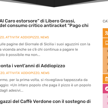
Al Caro estorsore” di Libero Grassi,
CA
del consumo critico antiracket “Pago chi
ZZO
,
ATTIVITA' ADDIOPIZZO
,
NEWS
le pagine del Giornale di Sicilia i suoi aguzzini con la
la vicenda anche se c’è chi continua a pagare le
olo è possibile ma non...
onta i vent’anni di Addiopizzo
ZZO
,
ATTIVITA' ADDIOPIZZO
,
NEWS
ermo, per la prima volta, si risvegliava tappezzata da
ssaggio: «Un intero popolo che paga il pizzo è un popolo
agli adesivi...
agazzi del Caffè Verdone con il sostegno di