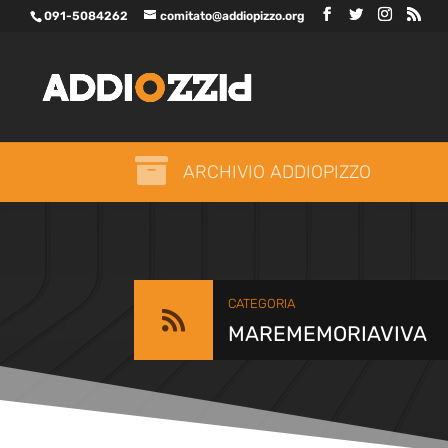
091-5084262
comitato@addiopizzo.org

ARCHIVIO ADDIOPIZZO
CATEGORIA

MAREMEMORIAVIVA