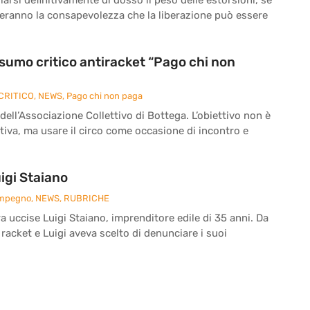
reranno la consapevolezza che la liberazione può essere
onsumo critico antiracket “Pago chi non
CRITICO
,
NEWS
,
Pago chi non paga
 dell’Associazione Collettivo di Bottega. L’obiettivo non è
iva, ma usare il circo come occasione di incontro e
igi Staiano
Impegno
,
NEWS
,
RUBRICHE
ra uccise Luigi Staiano, imprenditore edile di 35 anni. Da
 racket e Luigi aveva scelto di denunciare i suoi