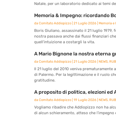
Natale, per un laboratorio dedicato ai temi del
Memoria & Impegno: ricordando Bor
da
Comitato Addiopizzo
|
21 Luglio 2026
|
Memoria e
Boris Giuliano, assassinato il 21 luglio 1979, 
nostra passava anche dai flussi finanziari ch
quell’intuizione a costargli la vita.
A Mario Bignone la nostra eterna g
da
Comitato Addiopizzo
|
21 Luglio 2026
|
NEWS
,
RUB
Il 21 luglio del 2010 veniva prematuramente 
di Palermo. Per la legittimazione e il ruolo c
gratitudine.
A proposito di politica, elezioni ed
da
Comitato Addiopizzo
|
19 Luglio 2026
|
NEWS
,
RUB
Vogliamo ribadire che Addiopizzo non ha alcun
di alcun schieramento, atteso che l’impegno e 