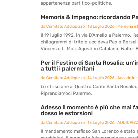
appartenenza partitico-politiche.
Memoria & Impegno: ricordando Paol
da
Comitato Addiopizzo
|
18 Luglio 2026
|
Memoria e
Il 19 luglio 1992, in via D’Amelio a Palermo,
chilogrammi di tritolo uccideva Paolo Borsell
Vincenzo Li Muli, Agostino Catalano, Walter E
Per il Festino di Santa Rosalia: un
a tutti i palermitani
da
Comitato Addiopizzo
|
14 Luglio 2026
|
Accade in c
Lo striscione ai Quattro Canti: Santa Rosalia, l
Riprendiamoci Palermo.
Adesso il momento è più che mai fa
dosso le estorsioni
da
Comitato Addiopizzo
|
13 Luglio 2026
|
ADDIOPIZ
Il mandamento mafioso San Lorenzo è stato an
carabinieri. Il momento è favorevole per scrol