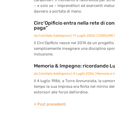
– e solo se – imprenditori ed esercenti matu
davvero a portata di mano.
Circ’Opificio entra nella rete di c
paga”
da
Comitato Addiopizzo
|
11 Luglio 2026
|
CONSUMO 
Il Circ’Opificio nasce nel 2014 da un progetto
semplicemente insegnare una disciplina sport
inclusione.
Memoria & Impegno: ricordando Lu
da
Comitato Addiopizzo
|
4 Luglio 2026
|
Memoria e 
Il 4 luglio 1986, a Torre Annunziata, la camor
tempo la sua impresa era finita nel mirino del
estorsori alle forze dell’ordine.
« Post precedenti