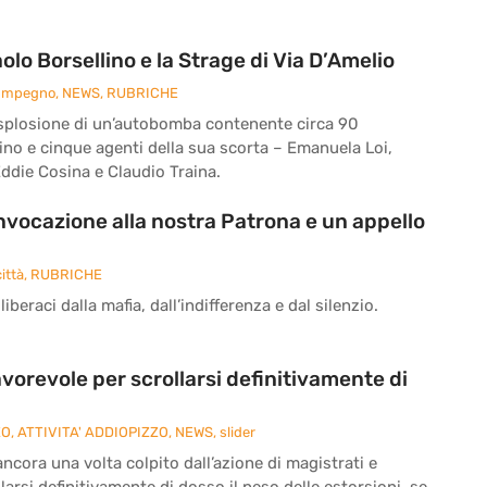
o Borsellino e la Strage di Via D’Amelio
 Impegno
,
NEWS
,
RUBRICHE
 l’esplosione di un’autobomba contenente circa 90
ino e cinque agenti della sua scorta – Emanuela Loi,
ddie Cosina e Claudio Traina.
’invocazione alla nostra Patrona e un appello
ittà
,
RUBRICHE
iberaci dalla mafia, dall’indifferenza e dal silenzio.
vorevole per scrollarsi definitivamente di
ZO
,
ATTIVITA' ADDIOPIZZO
,
NEWS
,
slider
cora una volta colpito dall’azione di magistrati e
larsi definitivamente di dosso il peso delle estorsioni, se