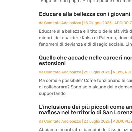
“Pago chi non paga”. Proprio poche settimane 
Educare alla bellezza con i giovani 
da
Comitato Addiopizzo
|
18 Giugno 2023
|
ADDIOPI
Educare alla bellezza è il titolo delle attivit
minori del quartiere Kalsa di Palermo, dove 
fenomeni di devianza e di disagio sociale. L’ini
Quello che accade nelle carceri non
estorsioni
da
Comitato Addiopizzo
|
25 Luglio 2026
|
NEWS
,
RU
Ma come è possibile? Come funzionano le carc
di collaborare? Sono solo alcune delle doma
supportando
L’inclusione dei più piccoli come an
mafiosa nel territorio di San Loren
da
Comitato Addiopizzo
|
23 Luglio 2026
|
ADDIOPIZ
Abbiamo incontrato i bambini dell’associazio