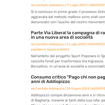
da
Comitato Addiopizzo
|
11 Luglio 2023
|
ADDIOPIZ
Si è concluso in primo grado il processo Octo
aggravata dal metodo mafioso sono stati co
denunciato con l’ausilio del nostro movimento
Parte Via Libera! la campagna di ra
in una nuova area di socialità
da
Comitato Addiopizzo
|
3 Luglio 2023
|
ADDIOPIZZ
popolare in spazio pubblico
Nell’ambito del progetto Sport Popolare in S
raccolta fondi per trasformare Via Ingrassia, l
Borsellino, in un'area di socialità e convivialità
Consumo critico “Pago chi non paga
anni di Addiopizzo
da
Comitato Addiopizzo
|
24 Giugno 2023
|
ADDIOPI
Addiopizzo compie diciannove anni e si ritro
di Bagheria, insieme ai tanti della sua rete, 