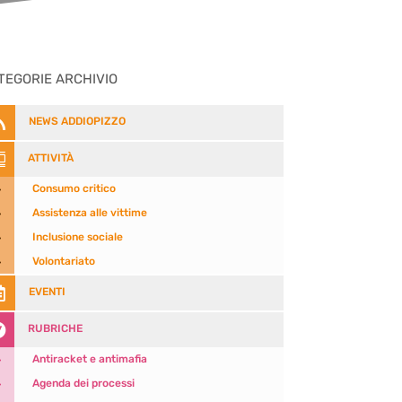
TEGORIE ARCHIVIO

NEWS ADDIOPIZZO

ATTIVITÀ
5
Consumo critico
5
Assistenza alle vittime
5
Inclusione sociale
5
Volontariato

EVENTI

RUBRICHE
5
Antiracket e antimafia
5
Agenda dei processi