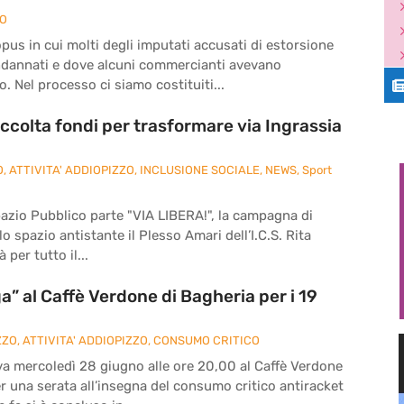
ZO
pus in cui molti degli imputati accusati di estorsione
ndannati e dove alcuni commercianti avevano
. Nel processo ci siamo costituiti...
ccolta fondi per trasformare via Ingrassia
O
,
ATTIVITA' ADDIOPIZZO
,
INCLUSIONE SOCIALE
,
NEWS
,
Sport
pazio Pubblico parte "VIA LIBERA!", la campagna di
o spazio antistante il Plesso Amari dell’I.C.S. Rita
 per tutto il...
” al Caffè Verdone di Bagheria per i 19
ZZO
,
ATTIVITA' ADDIOPIZZO
,
CONSUMO CRITICO
va mercoledì 28 giugno alle ore 20,00 al Caffè Verdone
per una serata all’insegna del consumo critico antiracket