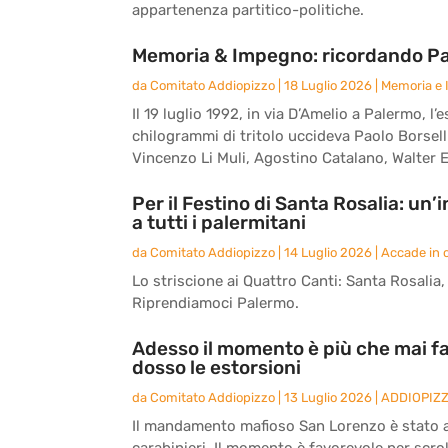
appartenenza partitico-politiche.
Memoria & Impegno: ricordando Paol
da
Comitato Addiopizzo
|
18 Luglio 2026
|
Memoria e
Il 19 luglio 1992, in via D’Amelio a Palermo,
chilogrammi di tritolo uccideva Paolo Borsell
Vincenzo Li Muli, Agostino Catalano, Walter E
Per il Festino di Santa Rosalia: un
a tutti i palermitani
da
Comitato Addiopizzo
|
14 Luglio 2026
|
Accade in c
Lo striscione ai Quattro Canti: Santa Rosalia, l
Riprendiamoci Palermo.
Adesso il momento è più che mai fa
dosso le estorsioni
da
Comitato Addiopizzo
|
13 Luglio 2026
|
ADDIOPIZ
Il mandamento mafioso San Lorenzo è stato an
carabinieri. Il momento è favorevole per scrol