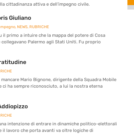
la cittadinanza attiva e dell’impegno civile.
is Giuliano
 Impegno
,
NEWS
,
RUBRICHE
fu il primo a intuire che la mappa del potere di Cosa
e collegavano Palermo agli Stati Uniti. Fu proprio
ratitudine
RICHE
a mancare Mario Bignone, dirigente della Squadra Mobile
he ci ha sempre riconosciuto, a lui la nostra eterna
 Addiopizzo
RICHE
a intenzione di entrare in dinamiche politico-elettorali
il lavoro che porta avanti va oltre logiche di