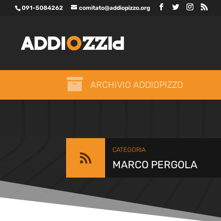
091-5084262
comitato@addiopizzo.org

ARCHIVIO ADDIOPIZZO
CATEGORIA

MARCO PERGOLA