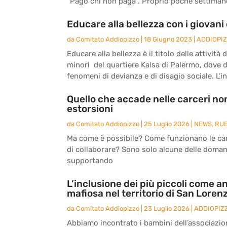
“Pago chi non paga”. Proprio poche settimane 
Educare alla bellezza con i giovani 
da
Comitato Addiopizzo
|
18 Giugno 2023
|
ADDIOPI
Educare alla bellezza è il titolo delle attivit
minori del quartiere Kalsa di Palermo, dove 
fenomeni di devianza e di disagio sociale. L’ini
Quello che accade nelle carceri non
estorsioni
da
Comitato Addiopizzo
|
25 Luglio 2026
|
NEWS
,
RU
Ma come è possibile? Come funzionano le carc
di collaborare? Sono solo alcune delle doma
supportando
L’inclusione dei più piccoli come an
mafiosa nel territorio di San Loren
da
Comitato Addiopizzo
|
23 Luglio 2026
|
ADDIOPIZ
Abbiamo incontrato i bambini dell’associazio