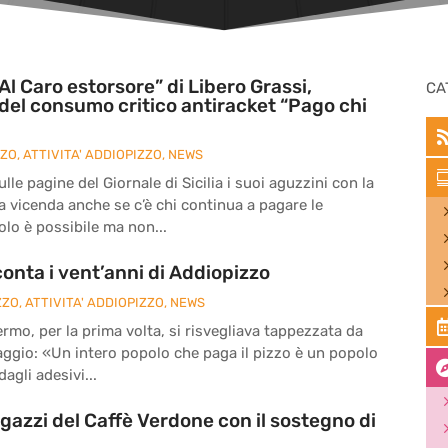
Al Caro estorsore” di Libero Grassi,
CA
del consumo critico antiracket “Pago chi
ZZO
,
ATTIVITA' ADDIOPIZZO
,
NEWS
le pagine del Giornale di Sicilia i suoi aguzzini con la
la vicenda anche se c’è chi continua a pagare le
olo è possibile ma non...
onta i vent’anni di Addiopizzo
ZZO
,
ATTIVITA' ADDIOPIZZO
,
NEWS
ermo, per la prima volta, si risvegliava tappezzata da
ssaggio: «Un intero popolo che paga il pizzo è un popolo
agli adesivi...
agazzi del Caffè Verdone con il sostegno di