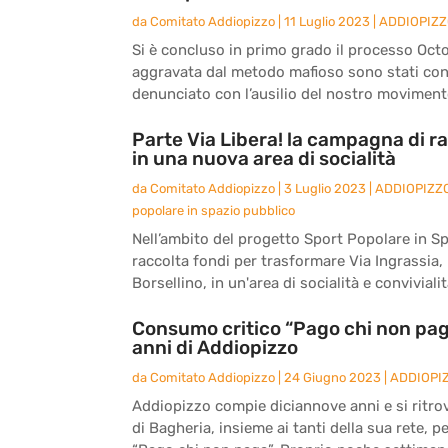
da
Comitato Addiopizzo
|
11 Luglio 2023
|
ADDIOPIZ
Si è concluso in primo grado il processo Octo
aggravata dal metodo mafioso sono stati co
denunciato con l’ausilio del nostro movimento
Parte Via Libera! la campagna di ra
in una nuova area di socialità
da
Comitato Addiopizzo
|
3 Luglio 2023
|
ADDIOPIZZ
popolare in spazio pubblico
Nell’ambito del progetto Sport Popolare in S
raccolta fondi per trasformare Via Ingrassia, l
Borsellino, in un'area di socialità e convivialità
Consumo critico “Pago chi non paga
anni di Addiopizzo
da
Comitato Addiopizzo
|
24 Giugno 2023
|
ADDIOPI
Addiopizzo compie diciannove anni e si ritro
di Bagheria, insieme ai tanti della sua rete, 