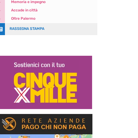
5
Memoria e impegno
5
Accade in città
5
Oltre Palermo

RASSEGNA STAMPA