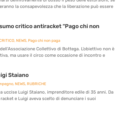
reranno la consapevolezza che la liberazione può essere
onsumo critico antiracket “Pago chi non
CRITICO
,
NEWS
,
Pago chi non paga
 dell’Associazione Collettivo di Bottega. L’obiettivo non è
iva, ma usare il circo come occasione di incontro e
igi Staiano
Impegno
,
NEWS
,
RUBRICHE
ra uccise Luigi Staiano, imprenditore edile di 35 anni. Da
 racket e Luigi aveva scelto di denunciare i suoi