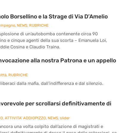
o Borsellino e la Strage di Via D’Amelio
 Impegno
,
NEWS
,
RUBRICHE
 l’esplosione di un’autobomba contenente circa 90
ino e cinque agenti della sua scorta – Emanuela Loi,
ddie Cosina e Claudio Traina.
’invocazione alla nostra Patrona e un appello
ittà
,
RUBRICHE
iberaci dalla mafia, dall’indifferenza e dal silenzio.
vorevole per scrollarsi definitivamente di
ZO
,
ATTIVITA' ADDIOPIZZO
,
NEWS
,
slider
cora una volta colpito dall’azione di magistrati e
larsi definitivamente di dosso il peso delle estorsioni, se