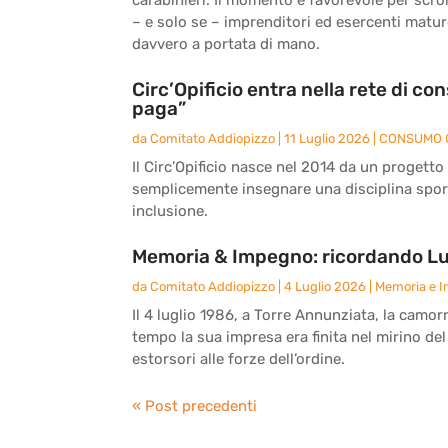
– e solo se – imprenditori ed esercenti matu
davvero a portata di mano.
Circ’Opificio entra nella rete di c
paga”
da
Comitato Addiopizzo
|
11 Luglio 2026
|
CONSUMO 
Il Circ’Opificio nasce nel 2014 da un progetto
semplicemente insegnare una disciplina sport
inclusione.
Memoria & Impegno: ricordando Lu
da
Comitato Addiopizzo
|
4 Luglio 2026
|
Memoria e 
Il 4 luglio 1986, a Torre Annunziata, la camor
tempo la sua impresa era finita nel mirino del
estorsori alle forze dell’ordine.
« Post precedenti