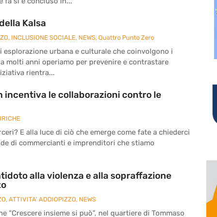
fa si è concluso in...
della Kalsa
ZZO
,
INCLUSIONE SOCIALE
,
NEWS
,
Quattro Punto Zero
à di esplorazione urbana e culturale che coinvolgono i
da molti anni operiamo per prevenire e contrastare
ziativa rientra...
 incentiva le collaborazioni contro le
BRICHE
eri? E alla luce di ciò che emerge come fate a chiederci
nde di commercianti e imprenditori che stiamo
tidoto alla violenza e alla sopraffazione
zo
ZO
,
ATTIVITA' ADDIOPIZZO
,
NEWS
ne “Crescere insieme si può”, nel quartiere di Tommaso