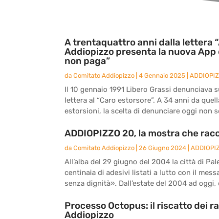
A trentaquattro anni dalla lettera “
Addiopizzo presenta la nuova App 
non paga”
da
Comitato Addiopizzo
|
4 Gennaio 2025
|
ADDIOPI
Il 10 gennaio 1991 Libero Grassi denunciava sul
lettera al “Caro estorsore”. A 34 anni da quel
estorsioni, la scelta di denunciare oggi non s
ADDIOPIZZO 20, la mostra che racc
da
Comitato Addiopizzo
|
26 Giugno 2024
|
ADDIOPI
All’alba del 29 giugno del 2004 la città di Pal
centinaia di adesivi listati a lutto con il me
senza dignità». Dall’estate del 2004 ad oggi, d
Processo Octopus: il riscatto dei r
Addiopizzo