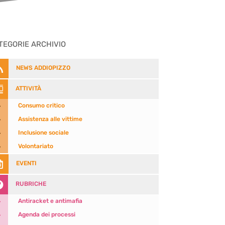
TEGORIE ARCHIVIO

NEWS ADDIOPIZZO

ATTIVITÀ
5
Consumo critico
5
Assistenza alle vittime
5
Inclusione sociale
5
Volontariato

EVENTI

RUBRICHE
5
Antiracket e antimafia
5
Agenda dei processi