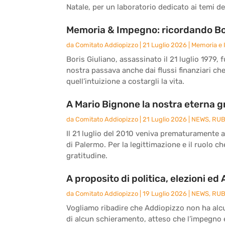
Natale, per un laboratorio dedicato ai temi del
Memoria & Impegno: ricordando Bor
da
Comitato Addiopizzo
|
21 Luglio 2026
|
Memoria e
Boris Giuliano, assassinato il 21 luglio 1979, 
nostra passava anche dai flussi finanziari ch
quell’intuizione a costargli la vita.
A Mario Bignone la nostra eterna g
da
Comitato Addiopizzo
|
21 Luglio 2026
|
NEWS
,
RUB
Il 21 luglio del 2010 veniva prematuramente 
di Palermo. Per la legittimazione e il ruolo c
gratitudine.
A proposito di politica, elezioni ed
da
Comitato Addiopizzo
|
19 Luglio 2026
|
NEWS
,
RUB
Vogliamo ribadire che Addiopizzo non ha alcun
di alcun schieramento, atteso che l’impegno e 