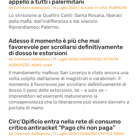
appello a tutti i palermitani
da
Comitato Addiopizzo
|
14 Luglio 2026
|
Accade in città
,
RUBRICHE
Lo striscione ai Quattro Canti: Santa Rosalia, liberaci
dalla mafia, dall’indifferenza e dal silenzio.
Riprendiamoci Palermo.
Adesso il momento è più che mai
favorevole per scrollarsi definitivamente
di dosso le estorsioni
da
Comitato Addiopizzo
|
13 Luglio 2026
|
ADDIOPIZZO
,
ATTIVITA'
ADDIOPIZZO
,
NEWS
,
slider
Il mandamento mafioso San Lorenzo è stato ancora una
volta colpito dall’azione di magistrati e carabinieri. Il
momento è favorevole per scrollarsi definitivamente di
dosso il peso delle estorsioni, se – e solo se –
imprenditori ed esercenti matureranno la
consapevolezza che la liberazione può essere davvero a
portata di mano.
Circ’Opificio entra nella rete di consumo
critico antiracket “Pago chi non paga”
da
Comitato Addiopizzo
|
11 Luglio 2026
|
CONSUMO CRITICO
,
NEWS
,