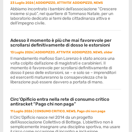
23 Luglio 2026
|
ADDIOPIZZO
,
ATTIVITA' ADDIOPIZZO
,
NEWS
Abbiamo incontrato i bambini dell’associazione “Crescere
insieme si può”, nel quartiere di Tommaso Natale, per un
laboratorio dedicato ai temi della cittadinanza attiva e
dell’impegno civile.
Adesso il momento è più che mai favorevole per
scrollarsi definitivamente di dosso le estorsioni
13 Luglio 2026
|
ADDIOPIZZO
,
ATTIVITA' ADDIOPIZZO
,
NEWS
,
slider
Il mandamento mafioso San Lorenzo è stato ancora una
volta colpito dall’azione di magistrati e carabinieri. Il
momento è favorevole per scrollarsi definitivamente di
dosso il peso delle estorsioni, se – e solo se – imprenditori
ed esercenti matureranno la consapevolezza che la
liberazione può essere davvero a portata di mano.
Circ’Opificio entra nella rete di consumo critico
antiracket “Pago chi non paga”
11 Luglio 2026
|
CONSUMO CRITICO
,
NEWS
,
Pago chi non paga
Il Circ’Opificio nasce nel 2014 da un progetto
dell’Associazione Collettivo di Bottega. L’obiettivo non è
semplicemente insegnare una disciplina sportiva, ma usare
il circo come occasione di incontro e inclusione.