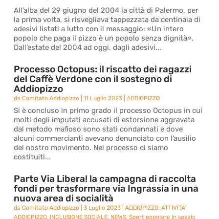
All’alba del 29 giugno del 2004 la città di Palermo, per
la prima volta, si risvegliava tappezzata da centinaia di
adesivi listati a lutto con il messaggio: «Un intero
popolo che paga il pizzo è un popolo senza dignità».
Dall’estate del 2004 ad oggi, dagli adesivi...
Processo Octopus: il riscatto dei ragazzi
del Caffè Verdone con il sostegno di
Addiopizzo
da
Comitato Addiopizzo
|
11 Luglio 2023
|
ADDIOPIZZO
Si è concluso in primo grado il processo Octopus in cui
molti degli imputati accusati di estorsione aggravata
dal metodo mafioso sono stati condannati e dove
alcuni commercianti avevano denunciato con l’ausilio
del nostro movimento. Nel processo ci siamo
costituiti...
Parte Via Libera! la campagna di raccolta
fondi per trasformare via Ingrassia in una
nuova area di socialità
da
Comitato Addiopizzo
|
3 Luglio 2023
|
ADDIOPIZZO
,
ATTIVITA'
ADDIOPIZZO
,
INCLUSIONE SOCIALE
,
NEWS
,
Sport popolare in spazio