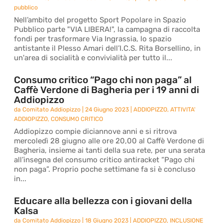
pubblico
Nell’ambito del progetto Sport Popolare in Spazio
Pubblico parte "VIA LIBERA!", la campagna di raccolta
fondi per trasformare Via Ingrassia, lo spazio
antistante il Plesso Amari dell’I.C.S. Rita Borsellino, in
un'area di socialità e convivialità per tutto il...
Consumo critico “Pago chi non paga” al
Caffè Verdone di Bagheria per i 19 anni di
Addiopizzo
da
Comitato Addiopizzo
|
24 Giugno 2023
|
ADDIOPIZZO
,
ATTIVITA'
ADDIOPIZZO
,
CONSUMO CRITICO
Addiopizzo compie diciannove anni e si ritrova
mercoledì 28 giugno alle ore 20,00 al Caffè Verdone di
Bagheria, insieme ai tanti della sua rete, per una serata
all’insegna del consumo critico antiracket “Pago chi
non paga”. Proprio poche settimane fa si è concluso
in...
Educare alla bellezza con i giovani della
Kalsa
da
Comitato Addiopizzo
|
18 Giugno 2023
|
ADDIOPIZZO
,
INCLUSIONE