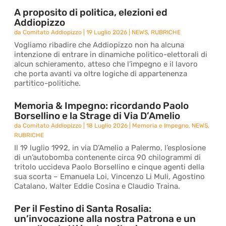
A proposito di politica, elezioni ed
Addiopizzo
da
Comitato Addiopizzo
|
19 Luglio 2026
|
NEWS
,
RUBRICHE
Vogliamo ribadire che Addiopizzo non ha alcuna
intenzione di entrare in dinamiche politico-elettorali di
alcun schieramento, atteso che l’impegno e il lavoro
che porta avanti va oltre logiche di appartenenza
partitico-politiche.
Memoria & Impegno: ricordando Paolo
Borsellino e la Strage di Via D’Amelio
da
Comitato Addiopizzo
|
18 Luglio 2026
|
Memoria e Impegno
,
NEWS
,
RUBRICHE
Il 19 luglio 1992, in via D’Amelio a Palermo, l’esplosione
di un’autobomba contenente circa 90 chilogrammi di
tritolo uccideva Paolo Borsellino e cinque agenti della
sua scorta – Emanuela Loi, Vincenzo Li Muli, Agostino
Catalano, Walter Eddie Cosina e Claudio Traina.
Per il Festino di Santa Rosalia:
un’invocazione alla nostra Patrona e un