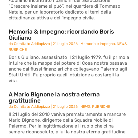
Abbiamo incontrato i bambini dell’associazione
“Crescere insieme si può”, nel quartiere di Tommaso
Natale, per un laboratorio dedicato ai temi della
cittadinanza attiva e dell’impegno civile.
Memoria & Impegno: ricordando Boris
Giuliano
da
Comitato Addiopizzo
|
21 Luglio 2026
|
Memoria e Impegno
,
NEWS
,
RUBRICHE
Boris Giuliano, assassinato il 21 luglio 1979, fu il primo a
intuire che la mappa del potere di Cosa nostra passava
anche dai flussi finanziari che collegavano Palermo agli
Stati Uniti. Fu proprio quell’intuizione a costargli la
vita.
A Mario Bignone la nostra eterna
gratitudine
da
Comitato Addiopizzo
|
21 Luglio 2026
|
NEWS
,
RUBRICHE
Il 21 luglio del 2010 veniva prematuramente a mancare
Mario Bignone, dirigente della Squadra Mobile di
Palermo. Per la legittimazione e il ruolo che ci ha
sempre riconosciuto, a lui la nostra eterna gratitudine.