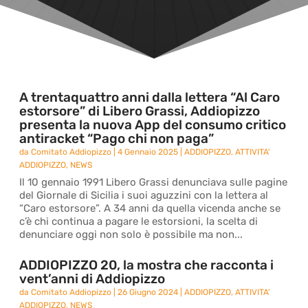
A trentaquattro anni dalla lettera “Al Caro
estorsore” di Libero Grassi, Addiopizzo
presenta la nuova App del consumo critico
antiracket “Pago chi non paga”
da
Comitato Addiopizzo
|
4 Gennaio 2025
|
ADDIOPIZZO
,
ATTIVITA'
ADDIOPIZZO
,
NEWS
Il 10 gennaio 1991 Libero Grassi denunciava sulle pagine
del Giornale di Sicilia i suoi aguzzini con la lettera al
“Caro estorsore”. A 34 anni da quella vicenda anche se
c’è chi continua a pagare le estorsioni, la scelta di
denunciare oggi non solo è possibile ma non...
ADDIOPIZZO 20, la mostra che racconta i
vent’anni di Addiopizzo
da
Comitato Addiopizzo
|
26 Giugno 2024
|
ADDIOPIZZO
,
ATTIVITA'
ADDIOPIZZO
,
NEWS