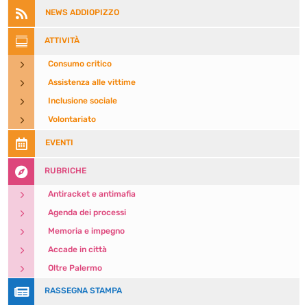

NEWS ADDIOPIZZO

ATTIVITÀ
5
Consumo critico
5
Assistenza alle vittime
5
Inclusione sociale
5
Volontariato

EVENTI

RUBRICHE
5
Antiracket e antimafia
5
Agenda dei processi
5
Memoria e impegno
5
Accade in città
5
Oltre Palermo

RASSEGNA STAMPA