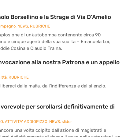
o Borsellino e la Strage di Via D’Amelio
 Impegno
,
NEWS
,
RUBRICHE
 l’esplosione di un’autobomba contenente circa 90
ino e cinque agenti della sua scorta – Emanuela Loi,
ddie Cosina e Claudio Traina.
’invocazione alla nostra Patrona e un appello
ittà
,
RUBRICHE
iberaci dalla mafia, dall’indifferenza e dal silenzio.
vorevole per scrollarsi definitivamente di
ZO
,
ATTIVITA' ADDIOPIZZO
,
NEWS
,
slider
cora una volta colpito dall’azione di magistrati e
larsi definitivamente di dosso il peso delle estorsioni, se