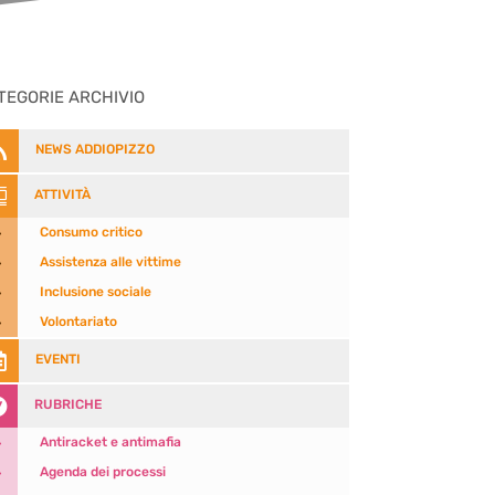
TEGORIE ARCHIVIO

NEWS ADDIOPIZZO

ATTIVITÀ
5
Consumo critico
5
Assistenza alle vittime
5
Inclusione sociale
5
Volontariato

EVENTI

RUBRICHE
5
Antiracket e antimafia
5
Agenda dei processi