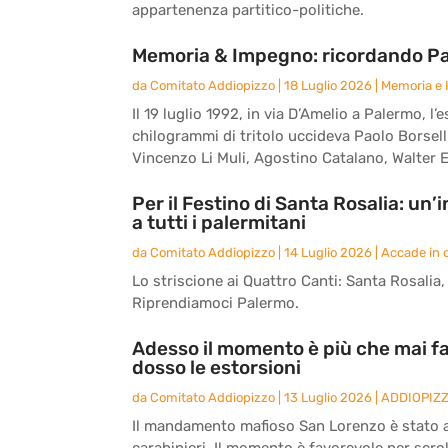
appartenenza partitico-politiche.
Memoria & Impegno: ricordando Paol
da
Comitato Addiopizzo
|
18 Luglio 2026
|
Memoria e
Il 19 luglio 1992, in via D’Amelio a Palermo,
chilogrammi di tritolo uccideva Paolo Borsell
Vincenzo Li Muli, Agostino Catalano, Walter E
Per il Festino di Santa Rosalia: un
a tutti i palermitani
da
Comitato Addiopizzo
|
14 Luglio 2026
|
Accade in c
Lo striscione ai Quattro Canti: Santa Rosalia, l
Riprendiamoci Palermo.
Adesso il momento è più che mai fa
dosso le estorsioni
da
Comitato Addiopizzo
|
13 Luglio 2026
|
ADDIOPIZ
Il mandamento mafioso San Lorenzo è stato an
carabinieri. Il momento è favorevole per scrol