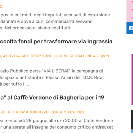
ZO
pus in cui molti degli imputati accusati di estorsione
ndannati e dove alcuni commercianti avevano
. Nel processo ci siamo costituiti...
ccolta fondi per trasformare via Ingrassia
O
,
ATTIVITA' ADDIOPIZZO
,
INCLUSIONE SOCIALE
,
NEWS
,
Sport
pazio Pubblico parte "VIA LIBERA!", la campagna di
o spazio antistante il Plesso Amari dell’I.C.S. Rita
 per tutto il...
” al Caffè Verdone di Bagheria per i 19
ZZO
,
ATTIVITA' ADDIOPIZZO
,
CONSUMO CRITICO
va mercoledì 28 giugno alle ore 20,00 al Caffè Verdone
per una serata all’insegna del consumo critico antiracket