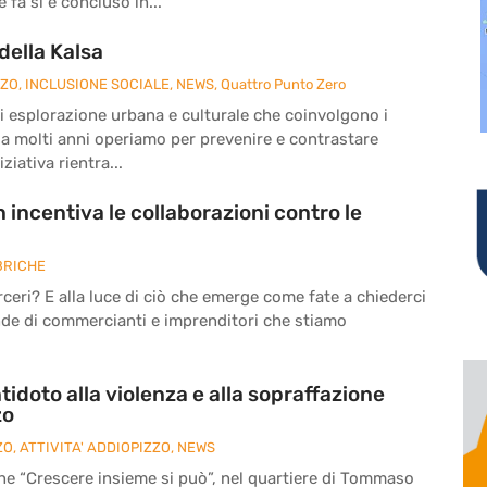
fa si è concluso in...
della Kalsa
ZZO
,
INCLUSIONE SOCIALE
,
NEWS
,
Quattro Punto Zero
à di esplorazione urbana e culturale che coinvolgono i
da molti anni operiamo per prevenire e contrastare
ziativa rientra...
 incentiva le collaborazioni contro le
BRICHE
eri? E alla luce di ciò che emerge come fate a chiederci
nde di commercianti e imprenditori che stiamo
tidoto alla violenza e alla sopraffazione
zo
ZO
,
ATTIVITA' ADDIOPIZZO
,
NEWS
ne “Crescere insieme si può”, nel quartiere di Tommaso