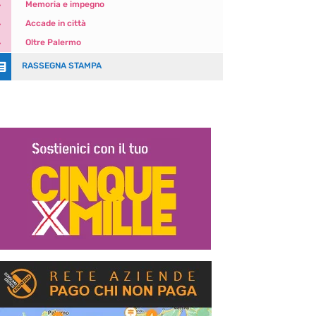
5
Memoria e impegno
5
Accade in città
5
Oltre Palermo

RASSEGNA STAMPA