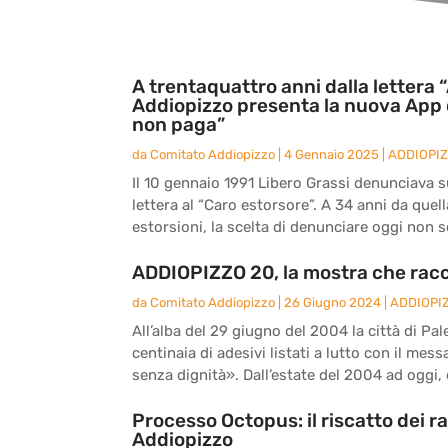
A trentaquattro anni dalla lettera “
Addiopizzo presenta la nuova App 
non paga”
da
Comitato Addiopizzo
|
4 Gennaio 2025
|
ADDIOPI
Il 10 gennaio 1991 Libero Grassi denunciava sul
lettera al “Caro estorsore”. A 34 anni da quel
estorsioni, la scelta di denunciare oggi non s
ADDIOPIZZO 20, la mostra che racc
da
Comitato Addiopizzo
|
26 Giugno 2024
|
ADDIOPI
All’alba del 29 giugno del 2004 la città di Pal
centinaia di adesivi listati a lutto con il me
senza dignità». Dall’estate del 2004 ad oggi, d
Processo Octopus: il riscatto dei r
Addiopizzo