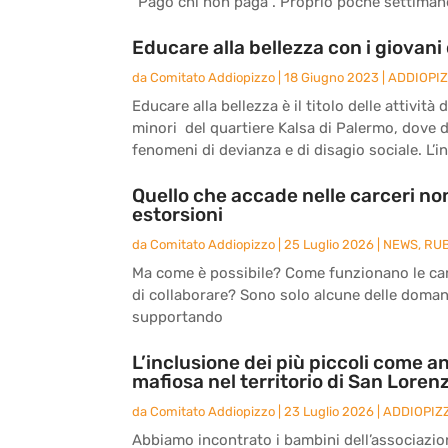
“Pago chi non paga”. Proprio poche settimane 
Educare alla bellezza con i giovani 
da
Comitato Addiopizzo
|
18 Giugno 2023
|
ADDIOPI
Educare alla bellezza è il titolo delle attivit
minori del quartiere Kalsa di Palermo, dove 
fenomeni di devianza e di disagio sociale. L’ini
Quello che accade nelle carceri non
estorsioni
da
Comitato Addiopizzo
|
25 Luglio 2026
|
NEWS
,
RU
Ma come è possibile? Come funzionano le carc
di collaborare? Sono solo alcune delle doma
supportando
L’inclusione dei più piccoli come an
mafiosa nel territorio di San Loren
da
Comitato Addiopizzo
|
23 Luglio 2026
|
ADDIOPIZ
Abbiamo incontrato i bambini dell’associazio