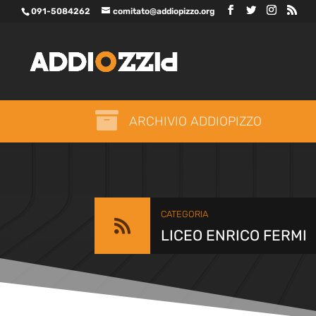
091-5084262
comitato@addiopizzo.org

ARCHIVIO ADDIOPIZZO
CATEGORIA

LICEO ENRICO FERMI