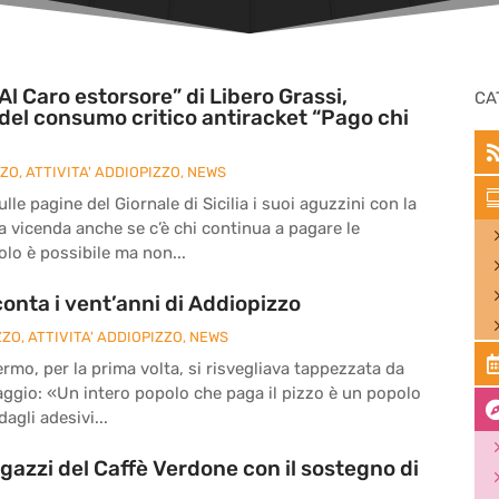
Al Caro estorsore” di Libero Grassi,
CA
del consumo critico antiracket “Pago chi
ZZO
,
ATTIVITA' ADDIOPIZZO
,
NEWS
le pagine del Giornale di Sicilia i suoi aguzzini con la
la vicenda anche se c’è chi continua a pagare le
olo è possibile ma non...
onta i vent’anni di Addiopizzo
ZZO
,
ATTIVITA' ADDIOPIZZO
,
NEWS
ermo, per la prima volta, si risvegliava tappezzata da
ssaggio: «Un intero popolo che paga il pizzo è un popolo
agli adesivi...
agazzi del Caffè Verdone con il sostegno di