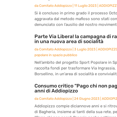
da
Comitato Addiopizzo
|
11 Luglio 2023
|
ADDIOPIZ
Si è concluso in primo grado il processo Octo
aggravata dal metodo mafioso sono stati co
denunciato con l’ausilio del nostro movimento
Parte Via Libera! la campagna di ra
in una nuova area di socialità
da
Comitato Addiopizzo
|
3 Luglio 2023
|
ADDIOPIZZ
popolare in spazio pubblico
Nell’ambito del progetto Sport Popolare in S
raccolta fondi per trasformare Via Ingrassia, l
Borsellino, in un'area di socialità e convivialità
Consumo critico “Pago chi non paga
anni di Addiopizzo
da
Comitato Addiopizzo
|
24 Giugno 2023
|
ADDIOPI
Addiopizzo compie diciannove anni e si ritro
di Bagheria, insieme ai tanti della sua rete, 