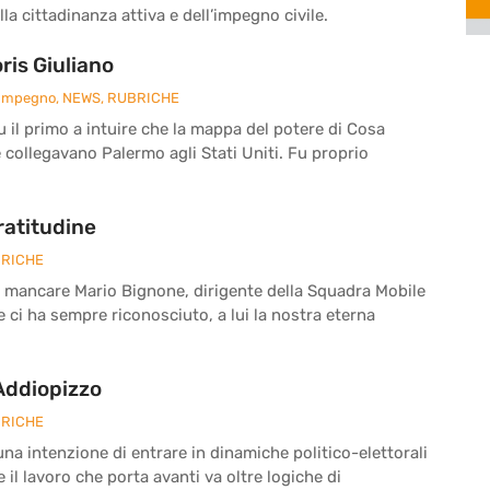
la cittadinanza attiva e dell’impegno civile.
is Giuliano
 Impegno
,
NEWS
,
RUBRICHE
fu il primo a intuire che la mappa del potere di Cosa
e collegavano Palermo agli Stati Uniti. Fu proprio
ratitudine
RICHE
a mancare Mario Bignone, dirigente della Squadra Mobile
he ci ha sempre riconosciuto, a lui la nostra eterna
 Addiopizzo
RICHE
a intenzione di entrare in dinamiche politico-elettorali
il lavoro che porta avanti va oltre logiche di