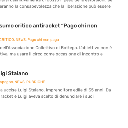
reranno la consapevolezza che la liberazione può essere
onsumo critico antiracket “Pago chi non
CRITICO
,
NEWS
,
Pago chi non paga
 dell’Associazione Collettivo di Bottega. L’obiettivo non è
iva, ma usare il circo come occasione di incontro e
igi Staiano
Impegno
,
NEWS
,
RUBRICHE
ra uccise Luigi Staiano, imprenditore edile di 35 anni. Da
 racket e Luigi aveva scelto di denunciare i suoi