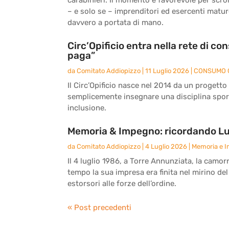
– e solo se – imprenditori ed esercenti matu
davvero a portata di mano.
Circ’Opificio entra nella rete di c
paga”
da
Comitato Addiopizzo
|
11 Luglio 2026
|
CONSUMO 
Il Circ’Opificio nasce nel 2014 da un progetto
semplicemente insegnare una disciplina sport
inclusione.
Memoria & Impegno: ricordando Lu
da
Comitato Addiopizzo
|
4 Luglio 2026
|
Memoria e 
Il 4 luglio 1986, a Torre Annunziata, la camor
tempo la sua impresa era finita nel mirino del
estorsori alle forze dell’ordine.
« Post precedenti