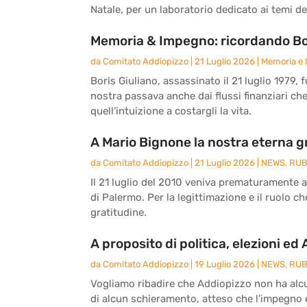
Natale, per un laboratorio dedicato ai temi del
Memoria & Impegno: ricordando Bor
da
Comitato Addiopizzo
|
21 Luglio 2026
|
Memoria e
Boris Giuliano, assassinato il 21 luglio 1979, 
nostra passava anche dai flussi finanziari ch
quell’intuizione a costargli la vita.
A Mario Bignone la nostra eterna g
da
Comitato Addiopizzo
|
21 Luglio 2026
|
NEWS
,
RUB
Il 21 luglio del 2010 veniva prematuramente 
di Palermo. Per la legittimazione e il ruolo c
gratitudine.
A proposito di politica, elezioni ed
da
Comitato Addiopizzo
|
19 Luglio 2026
|
NEWS
,
RUB
Vogliamo ribadire che Addiopizzo non ha alcun
di alcun schieramento, atteso che l’impegno e 