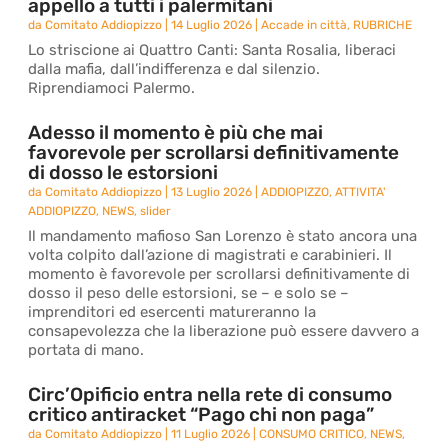
appello a tutti i palermitani
da
Comitato Addiopizzo
|
14 Luglio 2026
|
Accade in città
,
RUBRICHE
Lo striscione ai Quattro Canti: Santa Rosalia, liberaci
dalla mafia, dall’indifferenza e dal silenzio.
Riprendiamoci Palermo.
Adesso il momento è più che mai
favorevole per scrollarsi definitivamente
di dosso le estorsioni
da
Comitato Addiopizzo
|
13 Luglio 2026
|
ADDIOPIZZO
,
ATTIVITA'
ADDIOPIZZO
,
NEWS
,
slider
Il mandamento mafioso San Lorenzo è stato ancora una
volta colpito dall’azione di magistrati e carabinieri. Il
momento è favorevole per scrollarsi definitivamente di
dosso il peso delle estorsioni, se – e solo se –
imprenditori ed esercenti matureranno la
consapevolezza che la liberazione può essere davvero a
portata di mano.
Circ’Opificio entra nella rete di consumo
critico antiracket “Pago chi non paga”
da
Comitato Addiopizzo
|
11 Luglio 2026
|
CONSUMO CRITICO
,
NEWS
,