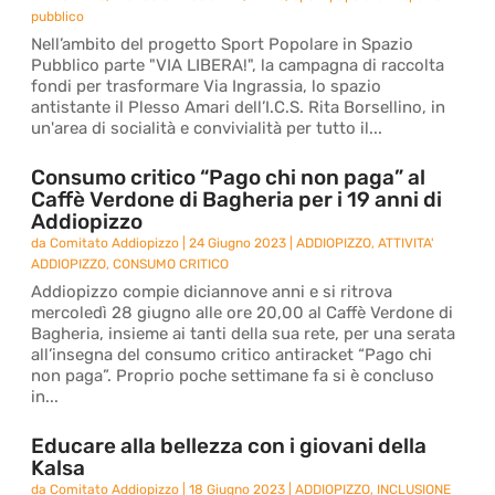
pubblico
Nell’ambito del progetto Sport Popolare in Spazio
Pubblico parte "VIA LIBERA!", la campagna di raccolta
fondi per trasformare Via Ingrassia, lo spazio
antistante il Plesso Amari dell’I.C.S. Rita Borsellino, in
un'area di socialità e convivialità per tutto il...
Consumo critico “Pago chi non paga” al
Caffè Verdone di Bagheria per i 19 anni di
Addiopizzo
da
Comitato Addiopizzo
|
24 Giugno 2023
|
ADDIOPIZZO
,
ATTIVITA'
ADDIOPIZZO
,
CONSUMO CRITICO
Addiopizzo compie diciannove anni e si ritrova
mercoledì 28 giugno alle ore 20,00 al Caffè Verdone di
Bagheria, insieme ai tanti della sua rete, per una serata
all’insegna del consumo critico antiracket “Pago chi
non paga”. Proprio poche settimane fa si è concluso
in...
Educare alla bellezza con i giovani della
Kalsa
da
Comitato Addiopizzo
|
18 Giugno 2023
|
ADDIOPIZZO
,
INCLUSIONE