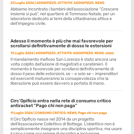
23 Luglio 2026
|
ADDIOPIZZO
,
ATTIVITA' ADDIOPIZZO
,
NEWS
Abbiamo incontrato i bambini dell’associazione “Crescere
insieme si può”, nel quartiere di Tommaso Natale, per un
laboratorio dedicato ai temi della cittadinanza attiva e
dell’impegno civile.
Adesso il momento è più che mai favorevole per
scrollarsi definitivamente di dosso le estorsioni
13 Luglio 2026
|
ADDIOPIZZO
,
ATTIVITA' ADDIOPIZZO
,
NEWS
,
slider
Il mandamento mafioso San Lorenzo è stato ancora una
volta colpito dall’azione di magistrati e carabinieri. Il
momento è favorevole per scrollarsi definitivamente di
dosso il peso delle estorsioni, se – e solo se – imprenditori
ed esercenti matureranno la consapevolezza che la
liberazione può essere davvero a portata di mano.
Circ’Opificio entra nella rete di consumo critico
antiracket “Pago chi non paga”
11 Luglio 2026
|
CONSUMO CRITICO
,
NEWS
,
Pago chi non paga
Il Circ’Opificio nasce nel 2014 da un progetto
dell’Associazione Collettivo di Bottega. L’obiettivo non è
semplicemente insegnare una disciplina sportiva, ma usare
il circo come occasione di incontro e inclusione.