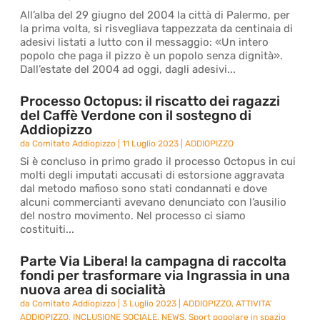
All’alba del 29 giugno del 2004 la città di Palermo, per
la prima volta, si risvegliava tappezzata da centinaia di
adesivi listati a lutto con il messaggio: «Un intero
popolo che paga il pizzo è un popolo senza dignità».
Dall’estate del 2004 ad oggi, dagli adesivi...
Processo Octopus: il riscatto dei ragazzi
del Caffè Verdone con il sostegno di
Addiopizzo
da
Comitato Addiopizzo
|
11 Luglio 2023
|
ADDIOPIZZO
Si è concluso in primo grado il processo Octopus in cui
molti degli imputati accusati di estorsione aggravata
dal metodo mafioso sono stati condannati e dove
alcuni commercianti avevano denunciato con l’ausilio
del nostro movimento. Nel processo ci siamo
costituiti...
Parte Via Libera! la campagna di raccolta
fondi per trasformare via Ingrassia in una
nuova area di socialità
da
Comitato Addiopizzo
|
3 Luglio 2023
|
ADDIOPIZZO
,
ATTIVITA'
ADDIOPIZZO
,
INCLUSIONE SOCIALE
,
NEWS
,
Sport popolare in spazio