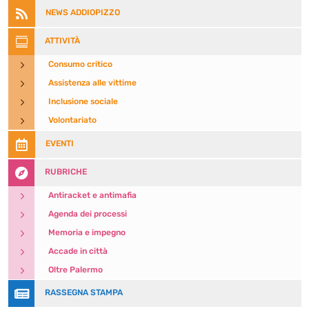

NEWS ADDIOPIZZO

ATTIVITÀ
5
Consumo critico
5
Assistenza alle vittime
5
Inclusione sociale
5
Volontariato

EVENTI

RUBRICHE
5
Antiracket e antimafia
5
Agenda dei processi
5
Memoria e impegno
5
Accade in città
5
Oltre Palermo

RASSEGNA STAMPA