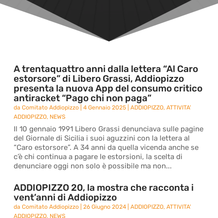
A trentaquattro anni dalla lettera “Al Caro
estorsore” di Libero Grassi, Addiopizzo
presenta la nuova App del consumo critico
antiracket “Pago chi non paga”
da
Comitato Addiopizzo
|
4 Gennaio 2025
|
ADDIOPIZZO
,
ATTIVITA'
ADDIOPIZZO
,
NEWS
Il 10 gennaio 1991 Libero Grassi denunciava sulle pagine
del Giornale di Sicilia i suoi aguzzini con la lettera al
“Caro estorsore”. A 34 anni da quella vicenda anche se
c’è chi continua a pagare le estorsioni, la scelta di
denunciare oggi non solo è possibile ma non...
ADDIOPIZZO 20, la mostra che racconta i
vent’anni di Addiopizzo
da
Comitato Addiopizzo
|
26 Giugno 2024
|
ADDIOPIZZO
,
ATTIVITA'
ADDIOPIZZO
,
NEWS