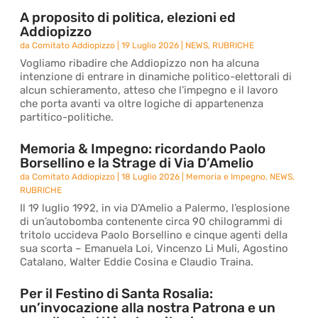
A proposito di politica, elezioni ed
Addiopizzo
da
Comitato Addiopizzo
|
19 Luglio 2026
|
NEWS
,
RUBRICHE
Vogliamo ribadire che Addiopizzo non ha alcuna
intenzione di entrare in dinamiche politico-elettorali di
alcun schieramento, atteso che l’impegno e il lavoro
che porta avanti va oltre logiche di appartenenza
partitico-politiche.
Memoria & Impegno: ricordando Paolo
Borsellino e la Strage di Via D’Amelio
da
Comitato Addiopizzo
|
18 Luglio 2026
|
Memoria e Impegno
,
NEWS
,
RUBRICHE
Il 19 luglio 1992, in via D’Amelio a Palermo, l’esplosione
di un’autobomba contenente circa 90 chilogrammi di
tritolo uccideva Paolo Borsellino e cinque agenti della
sua scorta – Emanuela Loi, Vincenzo Li Muli, Agostino
Catalano, Walter Eddie Cosina e Claudio Traina.
Per il Festino di Santa Rosalia:
un’invocazione alla nostra Patrona e un