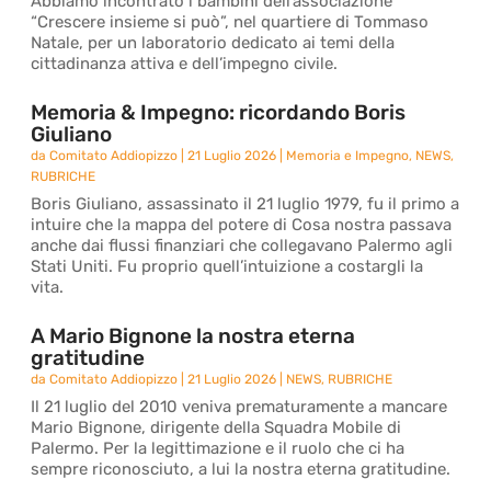
Abbiamo incontrato i bambini dell’associazione
“Crescere insieme si può”, nel quartiere di Tommaso
Natale, per un laboratorio dedicato ai temi della
cittadinanza attiva e dell’impegno civile.
Memoria & Impegno: ricordando Boris
Giuliano
da
Comitato Addiopizzo
|
21 Luglio 2026
|
Memoria e Impegno
,
NEWS
,
RUBRICHE
Boris Giuliano, assassinato il 21 luglio 1979, fu il primo a
intuire che la mappa del potere di Cosa nostra passava
anche dai flussi finanziari che collegavano Palermo agli
Stati Uniti. Fu proprio quell’intuizione a costargli la
vita.
A Mario Bignone la nostra eterna
gratitudine
da
Comitato Addiopizzo
|
21 Luglio 2026
|
NEWS
,
RUBRICHE
Il 21 luglio del 2010 veniva prematuramente a mancare
Mario Bignone, dirigente della Squadra Mobile di
Palermo. Per la legittimazione e il ruolo che ci ha
sempre riconosciuto, a lui la nostra eterna gratitudine.