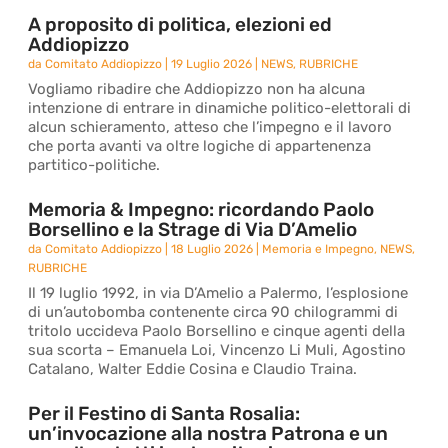
A proposito di politica, elezioni ed
Addiopizzo
da
Comitato Addiopizzo
|
19 Luglio 2026
|
NEWS
,
RUBRICHE
Vogliamo ribadire che Addiopizzo non ha alcuna
intenzione di entrare in dinamiche politico-elettorali di
alcun schieramento, atteso che l’impegno e il lavoro
che porta avanti va oltre logiche di appartenenza
partitico-politiche.
Memoria & Impegno: ricordando Paolo
Borsellino e la Strage di Via D’Amelio
da
Comitato Addiopizzo
|
18 Luglio 2026
|
Memoria e Impegno
,
NEWS
,
RUBRICHE
Il 19 luglio 1992, in via D’Amelio a Palermo, l’esplosione
di un’autobomba contenente circa 90 chilogrammi di
tritolo uccideva Paolo Borsellino e cinque agenti della
sua scorta – Emanuela Loi, Vincenzo Li Muli, Agostino
Catalano, Walter Eddie Cosina e Claudio Traina.
Per il Festino di Santa Rosalia:
un’invocazione alla nostra Patrona e un