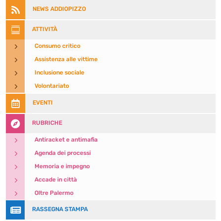

NEWS ADDIOPIZZO

ATTIVITÀ
5
Consumo critico
5
Assistenza alle vittime
5
Inclusione sociale
5
Volontariato

EVENTI

RUBRICHE
5
Antiracket e antimafia
5
Agenda dei processi
5
Memoria e impegno
5
Accade in città
5
Oltre Palermo

RASSEGNA STAMPA