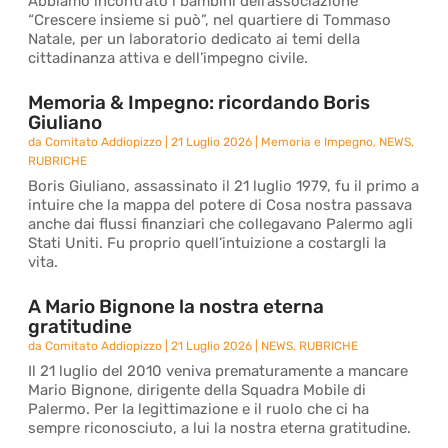
Abbiamo incontrato i bambini dell’associazione
“Crescere insieme si può”, nel quartiere di Tommaso
Natale, per un laboratorio dedicato ai temi della
cittadinanza attiva e dell’impegno civile.
Memoria & Impegno: ricordando Boris
Giuliano
da
Comitato Addiopizzo
|
21 Luglio 2026
|
Memoria e Impegno
,
NEWS
,
RUBRICHE
Boris Giuliano, assassinato il 21 luglio 1979, fu il primo a
intuire che la mappa del potere di Cosa nostra passava
anche dai flussi finanziari che collegavano Palermo agli
Stati Uniti. Fu proprio quell’intuizione a costargli la
vita.
A Mario Bignone la nostra eterna
gratitudine
da
Comitato Addiopizzo
|
21 Luglio 2026
|
NEWS
,
RUBRICHE
Il 21 luglio del 2010 veniva prematuramente a mancare
Mario Bignone, dirigente della Squadra Mobile di
Palermo. Per la legittimazione e il ruolo che ci ha
sempre riconosciuto, a lui la nostra eterna gratitudine.