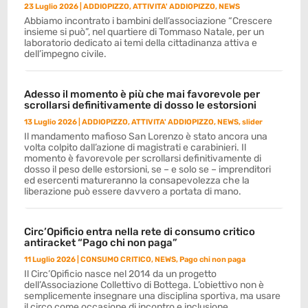
23 Luglio 2026
|
ADDIOPIZZO
,
ATTIVITA' ADDIOPIZZO
,
NEWS
Abbiamo incontrato i bambini dell’associazione “Crescere
insieme si può”, nel quartiere di Tommaso Natale, per un
laboratorio dedicato ai temi della cittadinanza attiva e
dell’impegno civile.
Adesso il momento è più che mai favorevole per
scrollarsi definitivamente di dosso le estorsioni
13 Luglio 2026
|
ADDIOPIZZO
,
ATTIVITA' ADDIOPIZZO
,
NEWS
,
slider
Il mandamento mafioso San Lorenzo è stato ancora una
volta colpito dall’azione di magistrati e carabinieri. Il
momento è favorevole per scrollarsi definitivamente di
dosso il peso delle estorsioni, se – e solo se – imprenditori
ed esercenti matureranno la consapevolezza che la
liberazione può essere davvero a portata di mano.
Circ’Opificio entra nella rete di consumo critico
antiracket “Pago chi non paga”
11 Luglio 2026
|
CONSUMO CRITICO
,
NEWS
,
Pago chi non paga
Il Circ’Opificio nasce nel 2014 da un progetto
dell’Associazione Collettivo di Bottega. L’obiettivo non è
semplicemente insegnare una disciplina sportiva, ma usare
il circo come occasione di incontro e inclusione.