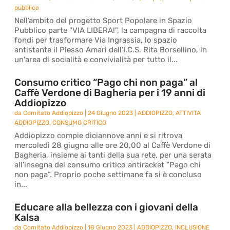
pubblico
Nell’ambito del progetto Sport Popolare in Spazio
Pubblico parte "VIA LIBERA!", la campagna di raccolta
fondi per trasformare Via Ingrassia, lo spazio
antistante il Plesso Amari dell’I.C.S. Rita Borsellino, in
un'area di socialità e convivialità per tutto il...
Consumo critico “Pago chi non paga” al
Caffè Verdone di Bagheria per i 19 anni di
Addiopizzo
da
Comitato Addiopizzo
|
24 Giugno 2023
|
ADDIOPIZZO
,
ATTIVITA'
ADDIOPIZZO
,
CONSUMO CRITICO
Addiopizzo compie diciannove anni e si ritrova
mercoledì 28 giugno alle ore 20,00 al Caffè Verdone di
Bagheria, insieme ai tanti della sua rete, per una serata
all’insegna del consumo critico antiracket “Pago chi
non paga”. Proprio poche settimane fa si è concluso
in...
Educare alla bellezza con i giovani della
Kalsa
da
Comitato Addiopizzo
|
18 Giugno 2023
|
ADDIOPIZZO
,
INCLUSIONE