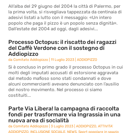
All’alba del 29 giugno del 2004 la città di Palermo, per
la prima volta, si risvegliava tappezzata da centinaia di
adesivi listati a lutto con il messaggio: «Un intero
popolo che paga il pizzo è un popolo senza dignità».
Dall’estate del 2004 ad oggi, dagli adesivi...
Processo Octopus: il riscatto dei ragazzi
del Caffè Verdone con il sostegno di
Addiopizzo
da
Comitato Addiopizzo
|
11 Luglio 2023
|
ADDIOPIZZO
Si è concluso in primo grado il processo Octopus in cui
molti degli imputati accusati di estorsione aggravata
dal metodo mafioso sono stati condannati e dove
alcuni commercianti avevano denunciato con l’ausilio
del nostro movimento. Nel processo ci siamo
costituiti...
Parte Via Libera! la campagna di raccolta
fondi per trasformare via Ingrassia in una
nuova area di socialità
da
Comitato Addiopizzo
|
3 Luglio 2023
|
ADDIOPIZZO
,
ATTIVITA'
ADDIOPIZZO
,
INCLUSIONE SOCIALE
,
NEWS
,
Sport popolare in spazio