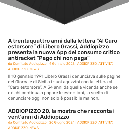
A trentaquattro anni dalla lettera “Al Caro
estorsore” di Libero Grassi, Addiopizzo
presenta la nuova App del consumo critico
antiracket “Pago chi non paga”
da
Comitato Addiopizzo
|
4 Gennaio 2025
|
ADDIOPIZZO
,
ATTIVITA'
ADDIOPIZZO
,
NEWS
Il 10 gennaio 1991 Libero Grassi denunciava sulle pagine
del Giornale di Sicilia i suoi aguzzini con la lettera al
“Caro estorsore”. A 34 anni da quella vicenda anche se
c’è chi continua a pagare le estorsioni, la scelta di
denunciare oggi non solo è possibile ma non...
ADDIOPIZZO 20, la mostra che racconta i
vent’anni di Addiopizzo
da
Comitato Addiopizzo
|
26 Giugno 2024
|
ADDIOPIZZO
,
ATTIVITA'
ADDIOPIZZO
,
NEWS