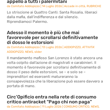
appello a tutti i palermitani
da
Comitato Addiopizzo
|
14 Luglio 2026
|
Accade in città
,
RUBRICHE
Lo striscione ai Quattro Canti: Santa Rosalia, liberaci
dalla mafia, dall’indifferenza e dal silenzio.
Riprendiamoci Palermo.
Adesso il momento è più che mai
favorevole per scrollarsi definitivamente
di dosso le estorsioni
da
Comitato Addiopizzo
|
13 Luglio 2026
|
ADDIOPIZZO
,
ATTIVITA'
ADDIOPIZZO
,
NEWS
,
slider
Il mandamento mafioso San Lorenzo è stato ancora una
volta colpito dall’azione di magistrati e carabinieri. Il
momento è favorevole per scrollarsi definitivamente di
dosso il peso delle estorsioni, se – e solo se –
imprenditori ed esercenti matureranno la
consapevolezza che la liberazione può essere davvero a
portata di mano.
Circ’Opificio entra nella rete di consumo
critico antiracket “Pago chi non paga”
da
Comitato Addiopizzo
|
11 Luglio 2026
|
CONSUMO CRITICO
,
NEWS
,