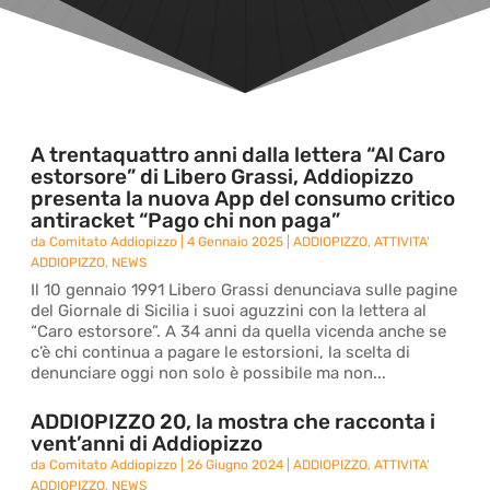
A trentaquattro anni dalla lettera “Al Caro
estorsore” di Libero Grassi, Addiopizzo
presenta la nuova App del consumo critico
antiracket “Pago chi non paga”
da
Comitato Addiopizzo
|
4 Gennaio 2025
|
ADDIOPIZZO
,
ATTIVITA'
ADDIOPIZZO
,
NEWS
Il 10 gennaio 1991 Libero Grassi denunciava sulle pagine
del Giornale di Sicilia i suoi aguzzini con la lettera al
“Caro estorsore”. A 34 anni da quella vicenda anche se
c’è chi continua a pagare le estorsioni, la scelta di
denunciare oggi non solo è possibile ma non...
ADDIOPIZZO 20, la mostra che racconta i
vent’anni di Addiopizzo
da
Comitato Addiopizzo
|
26 Giugno 2024
|
ADDIOPIZZO
,
ATTIVITA'
ADDIOPIZZO
,
NEWS