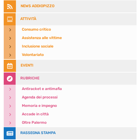

NEWS ADDIOPIZZO

ATTIVITÀ
5
Consumo critico
5
Assistenza alle vittime
5
Inclusione sociale
5
Volontariato

EVENTI

RUBRICHE
5
Antiracket e antimafia
5
Agenda dei processi
5
Memoria e impegno
5
Accade in città
5
Oltre Palermo

RASSEGNA STAMPA