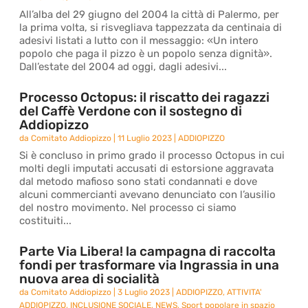
All’alba del 29 giugno del 2004 la città di Palermo, per
la prima volta, si risvegliava tappezzata da centinaia di
adesivi listati a lutto con il messaggio: «Un intero
popolo che paga il pizzo è un popolo senza dignità».
Dall’estate del 2004 ad oggi, dagli adesivi...
Processo Octopus: il riscatto dei ragazzi
del Caffè Verdone con il sostegno di
Addiopizzo
da
Comitato Addiopizzo
|
11 Luglio 2023
|
ADDIOPIZZO
Si è concluso in primo grado il processo Octopus in cui
molti degli imputati accusati di estorsione aggravata
dal metodo mafioso sono stati condannati e dove
alcuni commercianti avevano denunciato con l’ausilio
del nostro movimento. Nel processo ci siamo
costituiti...
Parte Via Libera! la campagna di raccolta
fondi per trasformare via Ingrassia in una
nuova area di socialità
da
Comitato Addiopizzo
|
3 Luglio 2023
|
ADDIOPIZZO
,
ATTIVITA'
ADDIOPIZZO
,
INCLUSIONE SOCIALE
,
NEWS
,
Sport popolare in spazio