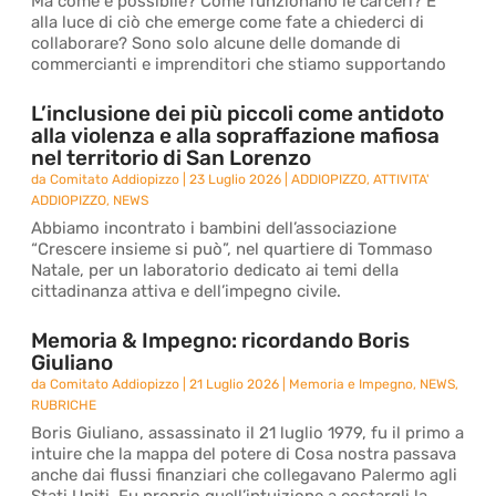
Ma come è possibile? Come funzionano le carceri? E
alla luce di ciò che emerge come fate a chiederci di
collaborare? Sono solo alcune delle domande di
commercianti e imprenditori che stiamo supportando
L’inclusione dei più piccoli come antidoto
alla violenza e alla sopraffazione mafiosa
nel territorio di San Lorenzo
da
Comitato Addiopizzo
|
23 Luglio 2026
|
ADDIOPIZZO
,
ATTIVITA'
ADDIOPIZZO
,
NEWS
Abbiamo incontrato i bambini dell’associazione
“Crescere insieme si può”, nel quartiere di Tommaso
Natale, per un laboratorio dedicato ai temi della
cittadinanza attiva e dell’impegno civile.
Memoria & Impegno: ricordando Boris
Giuliano
da
Comitato Addiopizzo
|
21 Luglio 2026
|
Memoria e Impegno
,
NEWS
,
RUBRICHE
Boris Giuliano, assassinato il 21 luglio 1979, fu il primo a
intuire che la mappa del potere di Cosa nostra passava
anche dai flussi finanziari che collegavano Palermo agli