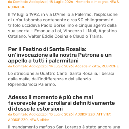
da
Comitato Addiopizzo
|
18 Luglio 2026
|
Memoria e Impegno
,
NEWS
,
RUBRICHE
Il 19 luglio 1992, in via D’Amelio a Palermo, l’esplosione
di un’autobomba contenente circa 90 chilogrammi di
tritolo uccideva Paolo Borsellino e cinque agenti della
sua scorta – Emanuela Loi, Vincenzo Li Muli, Agostino
Catalano, Walter Eddie Cosina e Claudio Traina.
Per il Festino di Santa Rosalia:
un’invocazione alla nostra Patrona e un
appello a tutti i palermitani
da
Comitato Addiopizzo
|
14 Luglio 2026
|
Accade in città
,
RUBRICHE
Lo striscione ai Quattro Canti: Santa Rosalia, liberaci
dalla mafia, dall’indifferenza e dal silenzio.
Riprendiamoci Palermo.
Adesso il momento è più che mai
favorevole per scrollarsi definitivamente
di dosso le estorsioni
da
Comitato Addiopizzo
|
13 Luglio 2026
|
ADDIOPIZZO
,
ATTIVITA'
ADDIOPIZZO
,
NEWS
,
slider
Il mandamento mafioso San Lorenzo è stato ancora una