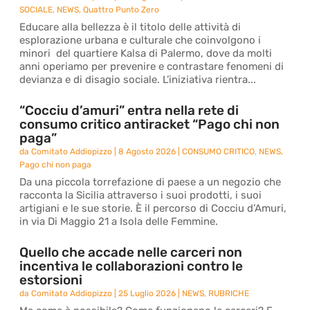
SOCIALE
,
NEWS
,
Quattro Punto Zero
Educare alla bellezza è il titolo delle attività di
esplorazione urbana e culturale che coinvolgono i
minori del quartiere Kalsa di Palermo, dove da molti
anni operiamo per prevenire e contrastare fenomeni di
devianza e di disagio sociale. L’iniziativa rientra...
“Cocciu d’amuri” entra nella rete di
consumo critico antiracket “Pago chi non
paga”
da
Comitato Addiopizzo
|
8 Agosto 2026
|
CONSUMO CRITICO
,
NEWS
,
Pago chi non paga
Da una piccola torrefazione di paese a un negozio che
racconta la Sicilia attraverso i suoi prodotti, i suoi
artigiani e le sue storie. È il percorso di Cocciu d’Amuri,
in via Di Maggio 21 a Isola delle Femmine.
Quello che accade nelle carceri non
incentiva le collaborazioni contro le
estorsioni
da
Comitato Addiopizzo
|
25 Luglio 2026
|
NEWS
,
RUBRICHE