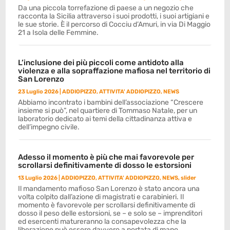
Da una piccola torrefazione di paese a un negozio che
racconta la Sicilia attraverso i suoi prodotti, i suoi artigiani e
le sue storie. È il percorso di Cocciu d’Amuri, in via Di Maggio
21 a Isola delle Femmine.
L’inclusione dei più piccoli come antidoto alla
violenza e alla sopraffazione mafiosa nel territorio di
San Lorenzo
23 Luglio 2026
|
ADDIOPIZZO
,
ATTIVITA' ADDIOPIZZO
,
NEWS
Abbiamo incontrato i bambini dell’associazione “Crescere
insieme si può”, nel quartiere di Tommaso Natale, per un
laboratorio dedicato ai temi della cittadinanza attiva e
dell’impegno civile.
Adesso il momento è più che mai favorevole per
scrollarsi definitivamente di dosso le estorsioni
13 Luglio 2026
|
ADDIOPIZZO
,
ATTIVITA' ADDIOPIZZO
,
NEWS
,
slider
Il mandamento mafioso San Lorenzo è stato ancora una
volta colpito dall’azione di magistrati e carabinieri. Il
momento è favorevole per scrollarsi definitivamente di
dosso il peso delle estorsioni, se – e solo se – imprenditori
ed esercenti matureranno la consapevolezza che la
liberazione può essere davvero a portata di mano.