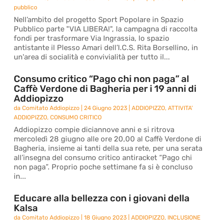
pubblico
Nell’ambito del progetto Sport Popolare in Spazio
Pubblico parte "VIA LIBERA!", la campagna di raccolta
fondi per trasformare Via Ingrassia, lo spazio
antistante il Plesso Amari dell’I.C.S. Rita Borsellino, in
un'area di socialità e convivialità per tutto il...
Consumo critico “Pago chi non paga” al
Caffè Verdone di Bagheria per i 19 anni di
Addiopizzo
da
Comitato Addiopizzo
|
24 Giugno 2023
|
ADDIOPIZZO
,
ATTIVITA'
ADDIOPIZZO
,
CONSUMO CRITICO
Addiopizzo compie diciannove anni e si ritrova
mercoledì 28 giugno alle ore 20,00 al Caffè Verdone di
Bagheria, insieme ai tanti della sua rete, per una serata
all’insegna del consumo critico antiracket “Pago chi
non paga”. Proprio poche settimane fa si è concluso
in...
Educare alla bellezza con i giovani della
Kalsa
da
Comitato Addiopizzo
|
18 Giugno 2023
|
ADDIOPIZZO
,
INCLUSIONE