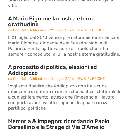
Stati Uniti. Fu proprio quell’intuizione a costargli la
vita.
A Mario Bignone la nostra eterna
gratitudine
da
Comitato Addiopizzo
|
21 Luglio 2026
|
NEWS
,
RUBRICHE
Il 21 luglio del 2010 veniva prematuramente a mancare
Mario Bignone, dirigente della Squadra Mobile di
Palermo. Per la legittimazione e il ruolo che ci ha
sempre riconosciuto, a lui la nostra eterna gratitudine.
A proposito di politica, elezioni ed
Addiopizzo
da
Comitato Addiopizzo
|
19 Luglio 2026
|
NEWS
,
RUBRICHE
Vogliamo ribadire che Addiopizzo non ha alcuna
intenzione di entrare in dinamiche politico-elettorali di
alcun schieramento, atteso che l’impegno e il lavoro
che porta avanti va oltre logiche di appartenenza
partitico-politiche.
Memoria & Impegno: ricordando Paolo
Borsellino e la Strage di Via D’Amelio