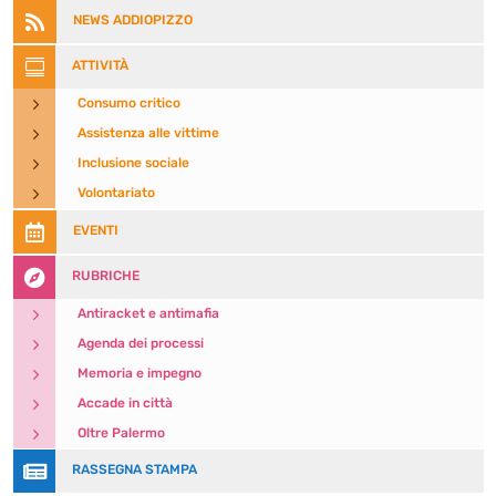

NEWS ADDIOPIZZO

ATTIVITÀ
5
Consumo critico
5
Assistenza alle vittime
5
Inclusione sociale
5
Volontariato

EVENTI

RUBRICHE
5
Antiracket e antimafia
5
Agenda dei processi
5
Memoria e impegno
5
Accade in città
5
Oltre Palermo

RASSEGNA STAMPA