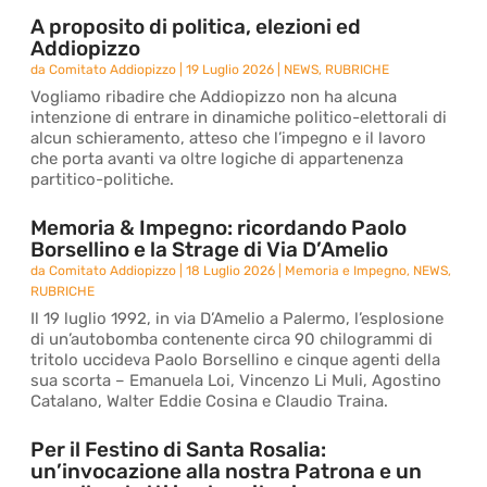
A proposito di politica, elezioni ed
Addiopizzo
da
Comitato Addiopizzo
|
19 Luglio 2026
|
NEWS
,
RUBRICHE
Vogliamo ribadire che Addiopizzo non ha alcuna
intenzione di entrare in dinamiche politico-elettorali di
alcun schieramento, atteso che l’impegno e il lavoro
che porta avanti va oltre logiche di appartenenza
partitico-politiche.
Memoria & Impegno: ricordando Paolo
Borsellino e la Strage di Via D’Amelio
da
Comitato Addiopizzo
|
18 Luglio 2026
|
Memoria e Impegno
,
NEWS
,
RUBRICHE
Il 19 luglio 1992, in via D’Amelio a Palermo, l’esplosione
di un’autobomba contenente circa 90 chilogrammi di
tritolo uccideva Paolo Borsellino e cinque agenti della
sua scorta – Emanuela Loi, Vincenzo Li Muli, Agostino
Catalano, Walter Eddie Cosina e Claudio Traina.
Per il Festino di Santa Rosalia:
un’invocazione alla nostra Patrona e un