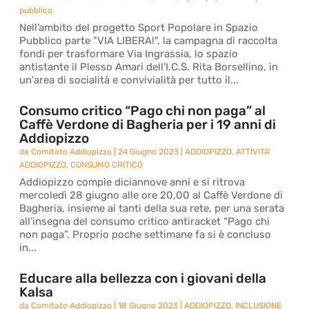
pubblico
Nell’ambito del progetto Sport Popolare in Spazio
Pubblico parte "VIA LIBERA!", la campagna di raccolta
fondi per trasformare Via Ingrassia, lo spazio
antistante il Plesso Amari dell’I.C.S. Rita Borsellino, in
un'area di socialità e convivialità per tutto il...
Consumo critico “Pago chi non paga” al
Caffè Verdone di Bagheria per i 19 anni di
Addiopizzo
da
Comitato Addiopizzo
|
24 Giugno 2023
|
ADDIOPIZZO
,
ATTIVITA'
ADDIOPIZZO
,
CONSUMO CRITICO
Addiopizzo compie diciannove anni e si ritrova
mercoledì 28 giugno alle ore 20,00 al Caffè Verdone di
Bagheria, insieme ai tanti della sua rete, per una serata
all’insegna del consumo critico antiracket “Pago chi
non paga”. Proprio poche settimane fa si è concluso
in...
Educare alla bellezza con i giovani della
Kalsa
da
Comitato Addiopizzo
|
18 Giugno 2023
|
ADDIOPIZZO
,
INCLUSIONE