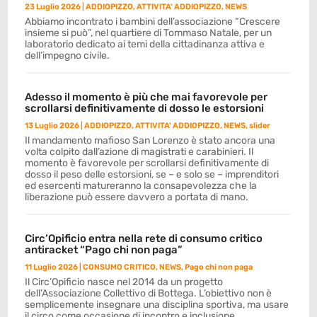
23 Luglio 2026
|
ADDIOPIZZO
,
ATTIVITA' ADDIOPIZZO
,
NEWS
Abbiamo incontrato i bambini dell’associazione “Crescere
insieme si può”, nel quartiere di Tommaso Natale, per un
laboratorio dedicato ai temi della cittadinanza attiva e
dell’impegno civile.
Adesso il momento è più che mai favorevole per
scrollarsi definitivamente di dosso le estorsioni
13 Luglio 2026
|
ADDIOPIZZO
,
ATTIVITA' ADDIOPIZZO
,
NEWS
,
slider
Il mandamento mafioso San Lorenzo è stato ancora una
volta colpito dall’azione di magistrati e carabinieri. Il
momento è favorevole per scrollarsi definitivamente di
dosso il peso delle estorsioni, se – e solo se – imprenditori
ed esercenti matureranno la consapevolezza che la
liberazione può essere davvero a portata di mano.
Circ’Opificio entra nella rete di consumo critico
antiracket “Pago chi non paga”
11 Luglio 2026
|
CONSUMO CRITICO
,
NEWS
,
Pago chi non paga
Il Circ’Opificio nasce nel 2014 da un progetto
dell’Associazione Collettivo di Bottega. L’obiettivo non è
semplicemente insegnare una disciplina sportiva, ma usare
il circo come occasione di incontro e inclusione.