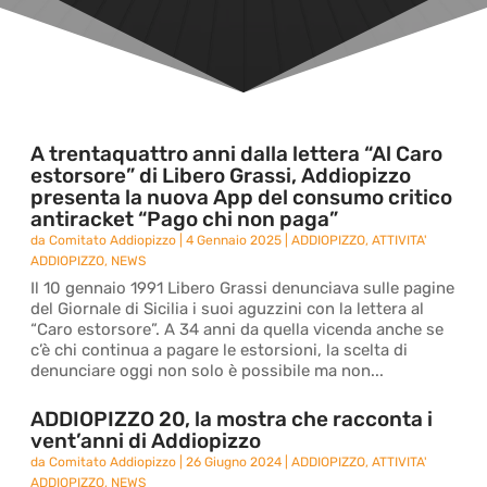
A trentaquattro anni dalla lettera “Al Caro
estorsore” di Libero Grassi, Addiopizzo
presenta la nuova App del consumo critico
antiracket “Pago chi non paga”
da
Comitato Addiopizzo
|
4 Gennaio 2025
|
ADDIOPIZZO
,
ATTIVITA'
ADDIOPIZZO
,
NEWS
Il 10 gennaio 1991 Libero Grassi denunciava sulle pagine
del Giornale di Sicilia i suoi aguzzini con la lettera al
“Caro estorsore”. A 34 anni da quella vicenda anche se
c’è chi continua a pagare le estorsioni, la scelta di
denunciare oggi non solo è possibile ma non...
ADDIOPIZZO 20, la mostra che racconta i
vent’anni di Addiopizzo
da
Comitato Addiopizzo
|
26 Giugno 2024
|
ADDIOPIZZO
,
ATTIVITA'
ADDIOPIZZO
,
NEWS