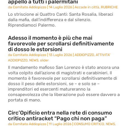
appello a tutti i palermitani
da
Comitato Addiopizzo
|
14 Luglio 2026
|
Accade in città
,
RUBRICHE
Lo striscione ai Quattro Canti: Santa Rosalia, liberaci
dalla mafia, dall’indifferenza e dal silenzio.
Riprendiamoci Palermo.
Adesso il momento è più che mai
favorevole per scrollarsi definitivamente
di dosso le estorsioni
da
Comitato Addiopizzo
|
13 Luglio 2026
|
ADDIOPIZZO
,
ATTIVITA'
ADDIOPIZZO
,
NEWS
,
slider
Il mandamento mafioso San Lorenzo è stato ancora una
volta colpito dall’azione di magistrati e carabinieri. Il
momento è favorevole per scrollarsi definitivamente di
dosso il peso delle estorsioni, se – e solo se –
imprenditori ed esercenti matureranno la
consapevolezza che la liberazione può essere davvero a
portata di mano.
Circ’Opificio entra nella rete di consumo
critico antiracket “Pago chi non paga”
da
Comitato Addiopizzo
|
11 Luglio 2026
|
CONSUMO CRITICO
,
NEWS
,