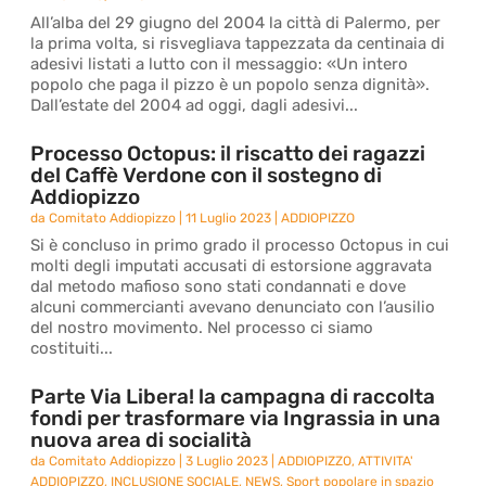
All’alba del 29 giugno del 2004 la città di Palermo, per
la prima volta, si risvegliava tappezzata da centinaia di
adesivi listati a lutto con il messaggio: «Un intero
popolo che paga il pizzo è un popolo senza dignità».
Dall’estate del 2004 ad oggi, dagli adesivi...
Processo Octopus: il riscatto dei ragazzi
del Caffè Verdone con il sostegno di
Addiopizzo
da
Comitato Addiopizzo
|
11 Luglio 2023
|
ADDIOPIZZO
Si è concluso in primo grado il processo Octopus in cui
molti degli imputati accusati di estorsione aggravata
dal metodo mafioso sono stati condannati e dove
alcuni commercianti avevano denunciato con l’ausilio
del nostro movimento. Nel processo ci siamo
costituiti...
Parte Via Libera! la campagna di raccolta
fondi per trasformare via Ingrassia in una
nuova area di socialità
da
Comitato Addiopizzo
|
3 Luglio 2023
|
ADDIOPIZZO
,
ATTIVITA'
ADDIOPIZZO
,
INCLUSIONE SOCIALE
,
NEWS
,
Sport popolare in spazio