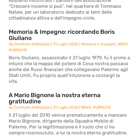
Abbiamo incontrato i bambini dell’associazione
“Crescere insieme si può”, nel quartiere di Tommaso
Natale, per un laboratorio dedicato ai temi della
cittadinanza attiva e dell’impegno civile.
Memoria & Impegno: ricordando Boris
Giuliano
da
Comitato Addiopizzo
|
21 Luglio 2026
|
Memoria e Impegno
,
NEWS
,
RUBRICHE
Boris Giuliano, assassinato il 21 luglio 1979, fu il primo a
intuire che la mappa del potere di Cosa nostra passava
anche dai flussi finanziari che collegavano Palermo agli
Stati Uniti. Fu proprio quell’intuizione a costargli la
vita.
A Mario Bignone la nostra eterna
gratitudine
da
Comitato Addiopizzo
|
21 Luglio 2026
|
NEWS
,
RUBRICHE
Il 21 luglio del 2010 veniva prematuramente a mancare
Mario Bignone, dirigente della Squadra Mobile di
Palermo. Per la legittimazione e il ruolo che ci ha
sempre riconosciuto, a lui la nostra eterna gratitudine.