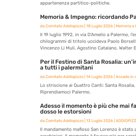
appartenenza partitico-politiche.
Memoria & Impegno: ricordando Paol
da
Comitato Addiopizzo
|
18 Luglio 2026
|
Memoria e
Il 19 luglio 1992, in via D’Amelio a Palermo,
chilogrammi di tritolo uccideva Paolo Borsell
Vincenzo Li Muli, Agostino Catalano, Walter E
Per il Festino di Santa Rosalia: un
a tutti i palermitani
da
Comitato Addiopizzo
|
14 Luglio 2026
|
Accade in c
Lo striscione ai Quattro Canti: Santa Rosalia, l
Riprendiamoci Palermo.
Adesso il momento è più che mai fa
dosso le estorsioni
da
Comitato Addiopizzo
|
13 Luglio 2026
|
ADDIOPIZ
Il mandamento mafioso San Lorenzo è stato an
carabinieri. Il momento è favorevole per scrol