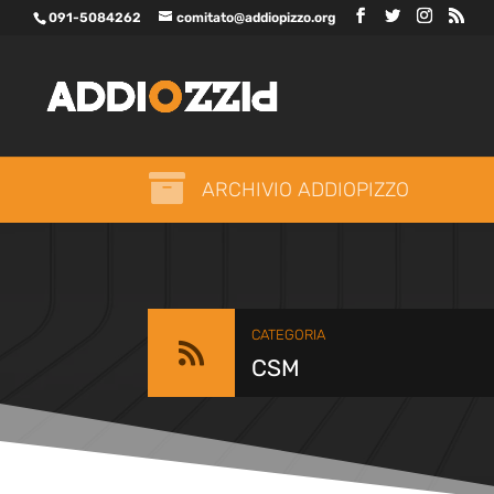
091-5084262
comitato@addiopizzo.org

ARCHIVIO ADDIOPIZZO
CATEGORIA

CSM