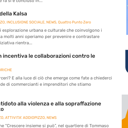
fa si è concluso in...
della Kalsa
ZZO
,
INCLUSIONE SOCIALE
,
NEWS
,
Quattro Punto Zero
à di esplorazione urbana e culturale che coinvolgono i
da molti anni operiamo per prevenire e contrastare
ziativa rientra...
 incentiva le collaborazioni contro le
BRICHE
eri? E alla luce di ciò che emerge come fate a chiederci
nde di commercianti e imprenditori che stiamo
tidoto alla violenza e alla sopraffazione
zo
ZO
,
ATTIVITA' ADDIOPIZZO
,
NEWS
ne “Crescere insieme si può”, nel quartiere di Tommaso