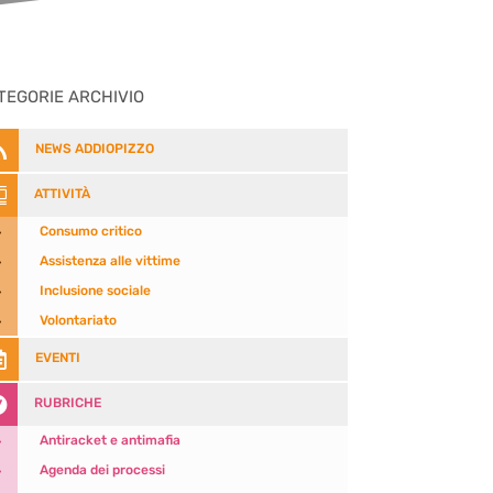
TEGORIE ARCHIVIO

NEWS ADDIOPIZZO

ATTIVITÀ
5
Consumo critico
5
Assistenza alle vittime
5
Inclusione sociale
5
Volontariato

EVENTI

RUBRICHE
5
Antiracket e antimafia
5
Agenda dei processi