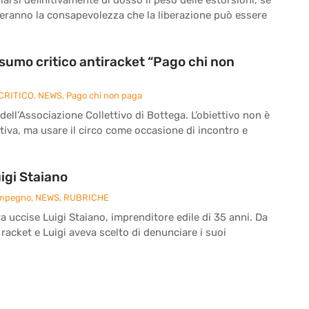
reranno la consapevolezza che la liberazione può essere
onsumo critico antiracket “Pago chi non
CRITICO
,
NEWS
,
Pago chi non paga
 dell’Associazione Collettivo di Bottega. L’obiettivo non è
iva, ma usare il circo come occasione di incontro e
igi Staiano
Impegno
,
NEWS
,
RUBRICHE
ra uccise Luigi Staiano, imprenditore edile di 35 anni. Da
 racket e Luigi aveva scelto di denunciare i suoi