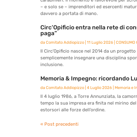
– e solo se – imprenditori ed esercenti matu
davvero a portata di mano.
Circ’Opificio entra nella rete di c
paga”
da
Comitato Addiopizzo
|
11 Luglio 2026
|
CONSUMO 
Il Circ’Opificio nasce nel 2014 da un progetto
semplicemente insegnare una disciplina sport
inclusione.
Memoria & Impegno: ricordando Lu
da
Comitato Addiopizzo
|
4 Luglio 2026
|
Memoria e 
Il 4 luglio 1986, a Torre Annunziata, la camor
tempo la sua impresa era finita nel mirino del
estorsori alle forze dell’ordine.
« Post precedenti