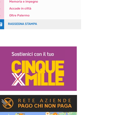
5
Memoria e impegno
5
Accade in città
5
Oltre Palermo

RASSEGNA STAMPA