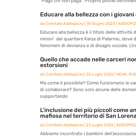
“Pago chi non paga”. Proprio poche settimane 
Educare alla bellezza con i giovani 
da
Comitato Addiopizzo
|
18 Giugno 2023
|
ADDIOPI
Educare alla bellezza è il titolo delle attivit
minori del quartiere Kalsa di Palermo, dove 
fenomeni di devianza e di disagio sociale. L’ini
Quello che accade nelle carceri non
estorsioni
da
Comitato Addiopizzo
|
25 Luglio 2026
|
NEWS
,
RU
Ma come è possibile? Come funzionano le carc
di collaborare? Sono solo alcune delle doma
supportando
L’inclusione dei più piccoli come an
mafiosa nel territorio di San Loren
da
Comitato Addiopizzo
|
23 Luglio 2026
|
ADDIOPIZ
Abbiamo incontrato i bambini dell’associazio