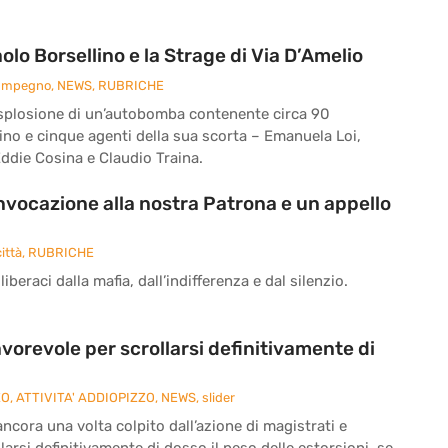
o Borsellino e la Strage di Via D’Amelio
 Impegno
,
NEWS
,
RUBRICHE
 l’esplosione di un’autobomba contenente circa 90
ino e cinque agenti della sua scorta – Emanuela Loi,
ddie Cosina e Claudio Traina.
’invocazione alla nostra Patrona e un appello
ittà
,
RUBRICHE
iberaci dalla mafia, dall’indifferenza e dal silenzio.
vorevole per scrollarsi definitivamente di
ZO
,
ATTIVITA' ADDIOPIZZO
,
NEWS
,
slider
cora una volta colpito dall’azione di magistrati e
larsi definitivamente di dosso il peso delle estorsioni, se