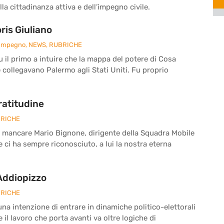
la cittadinanza attiva e dell’impegno civile.
is Giuliano
 Impegno
,
NEWS
,
RUBRICHE
fu il primo a intuire che la mappa del potere di Cosa
e collegavano Palermo agli Stati Uniti. Fu proprio
ratitudine
RICHE
a mancare Mario Bignone, dirigente della Squadra Mobile
he ci ha sempre riconosciuto, a lui la nostra eterna
 Addiopizzo
RICHE
a intenzione di entrare in dinamiche politico-elettorali
il lavoro che porta avanti va oltre logiche di