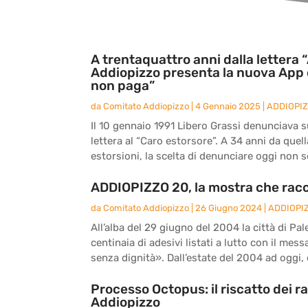
A trentaquattro anni dalla lettera “
Addiopizzo presenta la nuova App 
non paga”
da
Comitato Addiopizzo
|
4 Gennaio 2025
|
ADDIOPI
Il 10 gennaio 1991 Libero Grassi denunciava sul
lettera al “Caro estorsore”. A 34 anni da quel
estorsioni, la scelta di denunciare oggi non s
ADDIOPIZZO 20, la mostra che racc
da
Comitato Addiopizzo
|
26 Giugno 2024
|
ADDIOPI
All’alba del 29 giugno del 2004 la città di Pal
centinaia di adesivi listati a lutto con il me
senza dignità». Dall’estate del 2004 ad oggi, d
Processo Octopus: il riscatto dei r
Addiopizzo