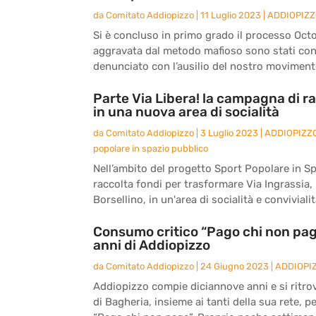
da
Comitato Addiopizzo
|
11 Luglio 2023
|
ADDIOPIZ
Si è concluso in primo grado il processo Octo
aggravata dal metodo mafioso sono stati co
denunciato con l’ausilio del nostro movimento
Parte Via Libera! la campagna di ra
in una nuova area di socialità
da
Comitato Addiopizzo
|
3 Luglio 2023
|
ADDIOPIZZ
popolare in spazio pubblico
Nell’ambito del progetto Sport Popolare in S
raccolta fondi per trasformare Via Ingrassia, l
Borsellino, in un'area di socialità e convivialità
Consumo critico “Pago chi non paga
anni di Addiopizzo
da
Comitato Addiopizzo
|
24 Giugno 2023
|
ADDIOPI
Addiopizzo compie diciannove anni e si ritro
di Bagheria, insieme ai tanti della sua rete, 