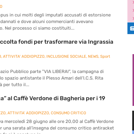
ZO
pus in cui molti degli imputati accusati di estorsione
ndannati e dove alcuni commercianti avevano
. Nel processo ci siamo costituiti...
ccolta fondi per trasformare via Ingrassia
O
,
ATTIVITA' ADDIOPIZZO
,
INCLUSIONE SOCIALE
,
NEWS
,
Sport
pazio Pubblico parte "VIA LIBERA!", la campagna di
o spazio antistante il Plesso Amari dell’I.C.S. Rita
 per tutto il...
” al Caffè Verdone di Bagheria per i 19
ZZO
,
ATTIVITA' ADDIOPIZZO
,
CONSUMO CRITICO
va mercoledì 28 giugno alle ore 20,00 al Caffè Verdone
per una serata all’insegna del consumo critico antiracket