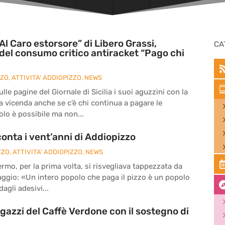
Al Caro estorsore” di Libero Grassi,
CA
del consumo critico antiracket “Pago chi
ZZO
,
ATTIVITA' ADDIOPIZZO
,
NEWS
le pagine del Giornale di Sicilia i suoi aguzzini con la
la vicenda anche se c’è chi continua a pagare le
olo è possibile ma non...
onta i vent’anni di Addiopizzo
ZZO
,
ATTIVITA' ADDIOPIZZO
,
NEWS
ermo, per la prima volta, si risvegliava tappezzata da
ssaggio: «Un intero popolo che paga il pizzo è un popolo
agli adesivi...
agazzi del Caffè Verdone con il sostegno di