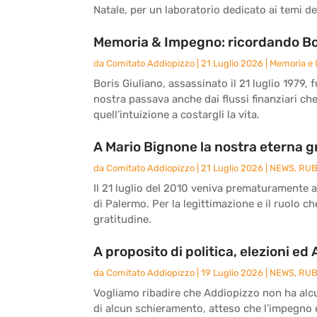
Natale, per un laboratorio dedicato ai temi del
Memoria & Impegno: ricordando Bor
da
Comitato Addiopizzo
|
21 Luglio 2026
|
Memoria e
Boris Giuliano, assassinato il 21 luglio 1979, 
nostra passava anche dai flussi finanziari ch
quell’intuizione a costargli la vita.
A Mario Bignone la nostra eterna g
da
Comitato Addiopizzo
|
21 Luglio 2026
|
NEWS
,
RUB
Il 21 luglio del 2010 veniva prematuramente 
di Palermo. Per la legittimazione e il ruolo c
gratitudine.
A proposito di politica, elezioni ed
da
Comitato Addiopizzo
|
19 Luglio 2026
|
NEWS
,
RUB
Vogliamo ribadire che Addiopizzo non ha alcun
di alcun schieramento, atteso che l’impegno e 