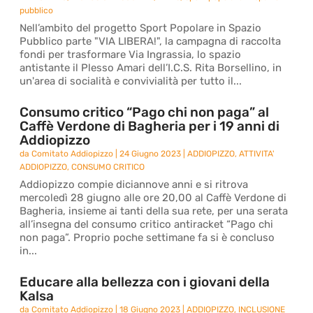
pubblico
Nell’ambito del progetto Sport Popolare in Spazio
Pubblico parte "VIA LIBERA!", la campagna di raccolta
fondi per trasformare Via Ingrassia, lo spazio
antistante il Plesso Amari dell’I.C.S. Rita Borsellino, in
un'area di socialità e convivialità per tutto il...
Consumo critico “Pago chi non paga” al
Caffè Verdone di Bagheria per i 19 anni di
Addiopizzo
da
Comitato Addiopizzo
|
24 Giugno 2023
|
ADDIOPIZZO
,
ATTIVITA'
ADDIOPIZZO
,
CONSUMO CRITICO
Addiopizzo compie diciannove anni e si ritrova
mercoledì 28 giugno alle ore 20,00 al Caffè Verdone di
Bagheria, insieme ai tanti della sua rete, per una serata
all’insegna del consumo critico antiracket “Pago chi
non paga”. Proprio poche settimane fa si è concluso
in...
Educare alla bellezza con i giovani della
Kalsa
da
Comitato Addiopizzo
|
18 Giugno 2023
|
ADDIOPIZZO
,
INCLUSIONE