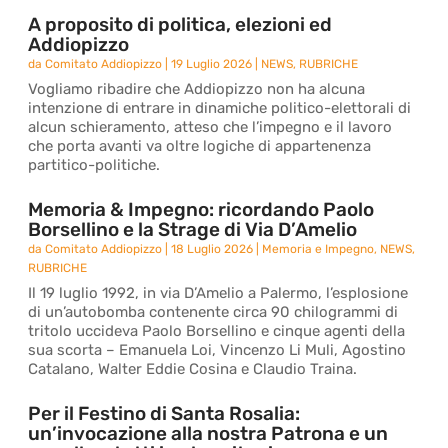
A proposito di politica, elezioni ed
Addiopizzo
da
Comitato Addiopizzo
|
19 Luglio 2026
|
NEWS
,
RUBRICHE
Vogliamo ribadire che Addiopizzo non ha alcuna
intenzione di entrare in dinamiche politico-elettorali di
alcun schieramento, atteso che l’impegno e il lavoro
che porta avanti va oltre logiche di appartenenza
partitico-politiche.
Memoria & Impegno: ricordando Paolo
Borsellino e la Strage di Via D’Amelio
da
Comitato Addiopizzo
|
18 Luglio 2026
|
Memoria e Impegno
,
NEWS
,
RUBRICHE
Il 19 luglio 1992, in via D’Amelio a Palermo, l’esplosione
di un’autobomba contenente circa 90 chilogrammi di
tritolo uccideva Paolo Borsellino e cinque agenti della
sua scorta – Emanuela Loi, Vincenzo Li Muli, Agostino
Catalano, Walter Eddie Cosina e Claudio Traina.
Per il Festino di Santa Rosalia:
un’invocazione alla nostra Patrona e un