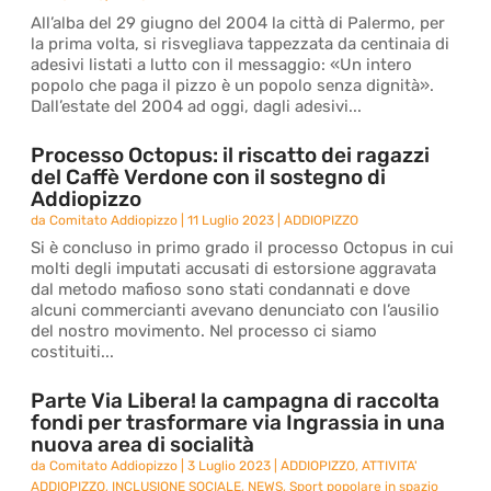
All’alba del 29 giugno del 2004 la città di Palermo, per
la prima volta, si risvegliava tappezzata da centinaia di
adesivi listati a lutto con il messaggio: «Un intero
popolo che paga il pizzo è un popolo senza dignità».
Dall’estate del 2004 ad oggi, dagli adesivi...
Processo Octopus: il riscatto dei ragazzi
del Caffè Verdone con il sostegno di
Addiopizzo
da
Comitato Addiopizzo
|
11 Luglio 2023
|
ADDIOPIZZO
Si è concluso in primo grado il processo Octopus in cui
molti degli imputati accusati di estorsione aggravata
dal metodo mafioso sono stati condannati e dove
alcuni commercianti avevano denunciato con l’ausilio
del nostro movimento. Nel processo ci siamo
costituiti...
Parte Via Libera! la campagna di raccolta
fondi per trasformare via Ingrassia in una
nuova area di socialità
da
Comitato Addiopizzo
|
3 Luglio 2023
|
ADDIOPIZZO
,
ATTIVITA'
ADDIOPIZZO
,
INCLUSIONE SOCIALE
,
NEWS
,
Sport popolare in spazio