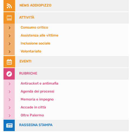

NEWS ADDIOPIZZO

ATTIVITÀ
5
Consumo critico
5
Assistenza alle vittime
5
Inclusione sociale
5
Volontariato

EVENTI

RUBRICHE
5
Antiracket e antimafia
5
Agenda dei processi
5
Memoria e impegno
5
Accade in città
5
Oltre Palermo

RASSEGNA STAMPA