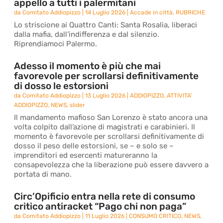
appello a tutti i palermitani
da
Comitato Addiopizzo
|
14 Luglio 2026
|
Accade in città
,
RUBRICHE
Lo striscione ai Quattro Canti: Santa Rosalia, liberaci
dalla mafia, dall’indifferenza e dal silenzio.
Riprendiamoci Palermo.
Adesso il momento è più che mai
favorevole per scrollarsi definitivamente
di dosso le estorsioni
da
Comitato Addiopizzo
|
13 Luglio 2026
|
ADDIOPIZZO
,
ATTIVITA'
ADDIOPIZZO
,
NEWS
,
slider
Il mandamento mafioso San Lorenzo è stato ancora una
volta colpito dall’azione di magistrati e carabinieri. Il
momento è favorevole per scrollarsi definitivamente di
dosso il peso delle estorsioni, se – e solo se –
imprenditori ed esercenti matureranno la
consapevolezza che la liberazione può essere davvero a
portata di mano.
Circ’Opificio entra nella rete di consumo
critico antiracket “Pago chi non paga”
da
Comitato Addiopizzo
|
11 Luglio 2026
|
CONSUMO CRITICO
,
NEWS
,