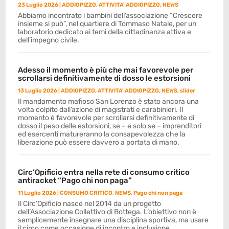
23 Luglio 2026
|
ADDIOPIZZO
,
ATTIVITA' ADDIOPIZZO
,
NEWS
Abbiamo incontrato i bambini dell’associazione “Crescere
insieme si può”, nel quartiere di Tommaso Natale, per un
laboratorio dedicato ai temi della cittadinanza attiva e
dell’impegno civile.
Adesso il momento è più che mai favorevole per
scrollarsi definitivamente di dosso le estorsioni
13 Luglio 2026
|
ADDIOPIZZO
,
ATTIVITA' ADDIOPIZZO
,
NEWS
,
slider
Il mandamento mafioso San Lorenzo è stato ancora una
volta colpito dall’azione di magistrati e carabinieri. Il
momento è favorevole per scrollarsi definitivamente di
dosso il peso delle estorsioni, se – e solo se – imprenditori
ed esercenti matureranno la consapevolezza che la
liberazione può essere davvero a portata di mano.
Circ’Opificio entra nella rete di consumo critico
antiracket “Pago chi non paga”
11 Luglio 2026
|
CONSUMO CRITICO
,
NEWS
,
Pago chi non paga
Il Circ’Opificio nasce nel 2014 da un progetto
dell’Associazione Collettivo di Bottega. L’obiettivo non è
semplicemente insegnare una disciplina sportiva, ma usare
il circo come occasione di incontro e inclusione.