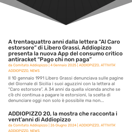
A trentaquattro anni dalla lettera “Al Caro
estorsore” di Libero Grassi, Addiopizzo
presenta la nuova App del consumo critico
antiracket “Pago chi non paga”
da
Comitato Addiopizzo
|
4 Gennaio 2025
|
ADDIOPIZZO
,
ATTIVITA'
ADDIOPIZZO
,
NEWS
Il 10 gennaio 1991 Libero Grassi denunciava sulle pagine
del Giornale di Sicilia i suoi aguzzini con la lettera al
“Caro estorsore”. A 34 anni da quella vicenda anche se
c’è chi continua a pagare le estorsioni, la scelta di
denunciare oggi non solo è possibile ma non...
ADDIOPIZZO 20, la mostra che racconta i
vent’anni di Addiopizzo
da
Comitato Addiopizzo
|
26 Giugno 2024
|
ADDIOPIZZO
,
ATTIVITA'
ADDIOPIZZO
,
NEWS