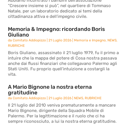
Abbiamo incontrato i bambini dell’associazione
“Crescere insieme si può”, nel quartiere di Tommaso
Natale, per un laboratorio dedicato ai temi della
cittadinanza attiva e dell’impegno civile.
Memoria & Impegno: ricordando Boris
Giuliano
da
Comitato Addiopizzo
|
21 Luglio 2026
|
Memoria e Impegno
,
NEWS
,
RUBRICHE
Boris Giuliano, assassinato il 21 luglio 1979, fu il primo a
intuire che la mappa del potere di Cosa nostra passava
anche dai flussi finanziari che collegavano Palermo agli
Stati Uniti. Fu proprio quell’intuizione a costargli la
vita.
A Mario Bignone la nostra eterna
gratitudine
da
Comitato Addiopizzo
|
21 Luglio 2026
|
NEWS
,
RUBRICHE
Il 21 luglio del 2010 veniva prematuramente a mancare
Mario Bignone, dirigente della Squadra Mobile di
Palermo. Per la legittimazione e il ruolo che ci ha
sempre riconosciuto, a lui la nostra eterna gratitudine.