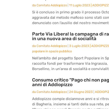
da
Comitato Addiopizzo
|
11 Luglio 2023
|
ADDIOPIZ
Si è concluso in primo grado il processo Octo
aggravata dal metodo mafioso sono stati co
denunciato con l’ausilio del nostro movimento
Parte Via Libera! la campagna di ra
in una nuova area di socialità
da
Comitato Addiopizzo
|
3 Luglio 2023
|
ADDIOPIZZ
popolare in spazio pubblico
Nell’ambito del progetto Sport Popolare in S
raccolta fondi per trasformare Via Ingrassia, l
Borsellino, in un'area di socialità e convivialità
Consumo critico “Pago chi non paga
anni di Addiopizzo
da
Comitato Addiopizzo
|
24 Giugno 2023
|
ADDIOPI
Addiopizzo compie diciannove anni e si ritro
di Bagheria, insieme ai tanti della sua rete, 