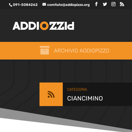
091-5084262
comitato@addiopizzo.org

ARCHIVIO ADDIOPIZZO
CATEGORIA

CIANCIMINO