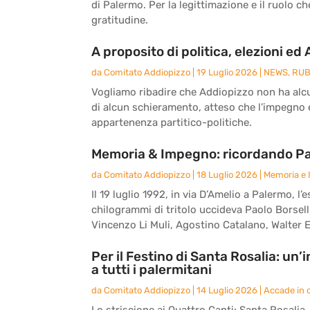
di Palermo. Per la legittimazione e il ruolo c
gratitudine.
A proposito di politica, elezioni ed
da
Comitato Addiopizzo
|
19 Luglio 2026
|
NEWS
,
RUB
Vogliamo ribadire che Addiopizzo non ha alcun
di alcun schieramento, atteso che l’impegno e 
appartenenza partitico-politiche.
Memoria & Impegno: ricordando Paol
da
Comitato Addiopizzo
|
18 Luglio 2026
|
Memoria e
Il 19 luglio 1992, in via D’Amelio a Palermo,
chilogrammi di tritolo uccideva Paolo Borsell
Vincenzo Li Muli, Agostino Catalano, Walter E
Per il Festino di Santa Rosalia: un
a tutti i palermitani
da
Comitato Addiopizzo
|
14 Luglio 2026
|
Accade in c
Lo striscione ai Quattro Canti: Santa Rosalia, l