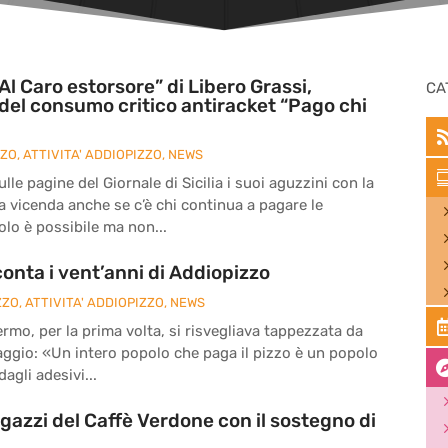
Al Caro estorsore” di Libero Grassi,
CA
del consumo critico antiracket “Pago chi
ZZO
,
ATTIVITA' ADDIOPIZZO
,
NEWS
le pagine del Giornale di Sicilia i suoi aguzzini con la
la vicenda anche se c’è chi continua a pagare le
olo è possibile ma non...
onta i vent’anni di Addiopizzo
ZZO
,
ATTIVITA' ADDIOPIZZO
,
NEWS
ermo, per la prima volta, si risvegliava tappezzata da
ssaggio: «Un intero popolo che paga il pizzo è un popolo
agli adesivi...
agazzi del Caffè Verdone con il sostegno di