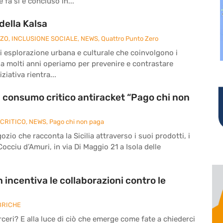
fa si è concluso in...
della Kalsa
ZZO
,
INCLUSIONE SOCIALE
,
NEWS
,
Quattro Punto Zero
à di esplorazione urbana e culturale che coinvolgono i
da molti anni operiamo per prevenire e contrastare
ziativa rientra...
di consumo critico antiracket “Pago chi non
CRITICO
,
NEWS
,
Pago chi non paga
zio che racconta la Sicilia attraverso i suoi prodotti, i
 Cocciu d’Amuri, in via Di Maggio 21 a Isola delle
 incentiva le collaborazioni contro le
BRICHE
eri? E alla luce di ciò che emerge come fate a chiederci