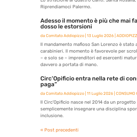
Riprendiamoci Palermo.
Adesso il momento è più che mai fa
dosso le estorsioni
da
Comitato Addiopizzo
|
13 Luglio 2026
|
ADDIOPIZ
Il mandamento mafioso San Lorenzo è stato an
carabinieri. Il momento è favorevole per scrol
– e solo se – imprenditori ed esercenti matu
davvero a portata di mano.
Circ’Opificio entra nella rete di c
paga”
da
Comitato Addiopizzo
|
11 Luglio 2026
|
CONSUMO 
Il Circ’Opificio nasce nel 2014 da un progetto
semplicemente insegnare una disciplina sport
inclusione.
« Post precedenti