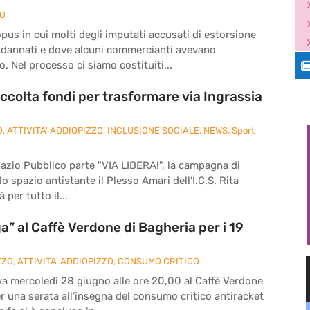
ZO
pus in cui molti degli imputati accusati di estorsione
ndannati e dove alcuni commercianti avevano
. Nel processo ci siamo costituiti...
ccolta fondi per trasformare via Ingrassia
O
,
ATTIVITA' ADDIOPIZZO
,
INCLUSIONE SOCIALE
,
NEWS
,
Sport
pazio Pubblico parte "VIA LIBERA!", la campagna di
o spazio antistante il Plesso Amari dell’I.C.S. Rita
 per tutto il...
” al Caffè Verdone di Bagheria per i 19
ZZO
,
ATTIVITA' ADDIOPIZZO
,
CONSUMO CRITICO
va mercoledì 28 giugno alle ore 20,00 al Caffè Verdone
per una serata all’insegna del consumo critico antiracket