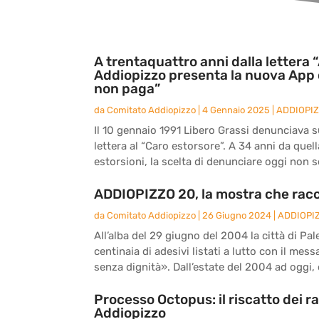
A trentaquattro anni dalla lettera “
Addiopizzo presenta la nuova App 
non paga”
da
Comitato Addiopizzo
|
4 Gennaio 2025
|
ADDIOPI
Il 10 gennaio 1991 Libero Grassi denunciava sul
lettera al “Caro estorsore”. A 34 anni da quel
estorsioni, la scelta di denunciare oggi non s
ADDIOPIZZO 20, la mostra che racc
da
Comitato Addiopizzo
|
26 Giugno 2024
|
ADDIOPI
All’alba del 29 giugno del 2004 la città di Pal
centinaia di adesivi listati a lutto con il me
senza dignità». Dall’estate del 2004 ad oggi, d
Processo Octopus: il riscatto dei r
Addiopizzo