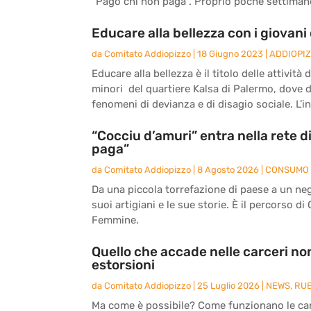
“Pago chi non paga”. Proprio poche settimane 
Educare alla bellezza con i giovani 
da
Comitato Addiopizzo
|
18 Giugno 2023
|
ADDIOPI
Educare alla bellezza è il titolo delle attivit
minori del quartiere Kalsa di Palermo, dove 
fenomeni di devianza e di disagio sociale. L’ini
“Cocciu d’amuri” entra nella rete 
paga”
da
Comitato Addiopizzo
|
8 Agosto 2026
|
CONSUMO 
Da una piccola torrefazione di paese a un nego
suoi artigiani e le sue storie. È il percorso di
Femmine.
Quello che accade nelle carceri non
estorsioni
da
Comitato Addiopizzo
|
25 Luglio 2026
|
NEWS
,
RU
Ma come è possibile? Come funzionano le carc