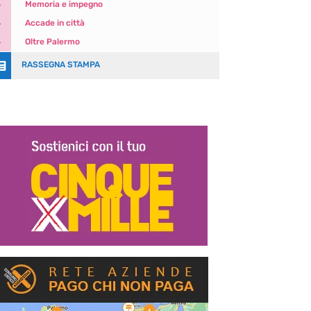
5
Memoria e impegno
5
Accade in città
5
Oltre Palermo

RASSEGNA STAMPA