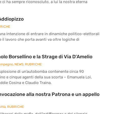
he ci ha sempre riconosciuto, a lui la nostra eterna
 Addiopizzo
RICHE
a intenzione di entrare in dinamiche politico-elettorali
il lavoro che porta avanti va oltre logiche di
o Borsellino e la Strage di Via D’Amelio
 Impegno
,
NEWS
,
RUBRICHE
 l’esplosione di un’autobomba contenente circa 90
ino e cinque agenti della sua scorta – Emanuela Loi,
ddie Cosina e Claudio Traina.
’invocazione alla nostra Patrona e un appello
ittà
,
RUBRICHE
iberaci dalla mafia, dall’indifferenza e dal silenzio.