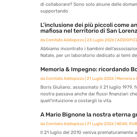
di collaborare? Sono solo alcune delle doma
supportando
L’inclusione dei più piccoli come an
mafiosa nel territorio di San Loren
da
Comitato Addiopizzo
|
23 Luglio 2026
|
ADDIOPIZ
Abbiamo incontrato i bambini dell’associazio
Natale, per un laboratorio dedicato ai temi del
Memoria & Impegno: ricordando Bor
da
Comitato Addiopizzo
|
21 Luglio 2026
|
Memoria e
Boris Giuliano, assassinato il 21 luglio 1979, 
nostra passava anche dai flussi finanziari ch
quell’intuizione a costargli la vita.
A Mario Bignone la nostra eterna g
da
Comitato Addiopizzo
|
21 Luglio 2026
|
NEWS
,
RUB
Il 21 luglio del 2010 veniva prematuramente 