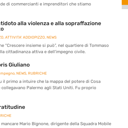
nde di commercianti e imprenditori che stiamo
tidoto alla violenza e alla sopraffazione
zo
ZO
,
ATTIVITA' ADDIOPIZZO
,
NEWS
ne “Crescere insieme si può”, nel quartiere di Tommaso
la cittadinanza attiva e dell’impegno civile.
is Giuliano
 Impegno
,
NEWS
,
RUBRICHE
fu il primo a intuire che la mappa del potere di Cosa
e collegavano Palermo agli Stati Uniti. Fu proprio
ratitudine
RICHE
a mancare Mario Bignone, dirigente della Squadra Mobile