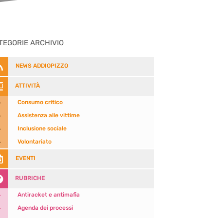
TEGORIE ARCHIVIO

NEWS ADDIOPIZZO

ATTIVITÀ
5
Consumo critico
5
Assistenza alle vittime
5
Inclusione sociale
5
Volontariato

EVENTI

RUBRICHE
5
Antiracket e antimafia
5
Agenda dei processi