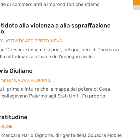
nde di commercianti e imprenditori che stiamo
tidoto alla violenza e alla sopraffazione
zo
ZO
,
ATTIVITA' ADDIOPIZZO
,
NEWS
ne “Crescere insieme si può”, nel quartiere di Tommaso
la cittadinanza attiva e dell’impegno civile.
is Giuliano
 Impegno
,
NEWS
,
RUBRICHE
fu il primo a intuire che la mappa del potere di Cosa
e collegavano Palermo agli Stati Uniti. Fu proprio
ratitudine
RICHE
a mancare Mario Bignone, dirigente della Squadra Mobile