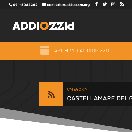
091-5084262
comitato@addiopizzo.org

ARCHIVIO ADDIOPIZZO
CATEGORIA

CASTELLAMARE DEL 