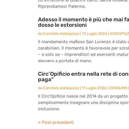
Riprendiamoci Palermo.
Adesso il momento è più che mai fa
dosso le estorsioni
da
Comitato Addiopizzo
|
13 Luglio 2026
|
ADDIOPIZ
Il mandamento mafioso San Lorenzo è stato an
carabinieri. Il momento è favorevole per scrol
– e solo se – imprenditori ed esercenti matu
davvero a portata di mano.
Circ’Opificio entra nella rete di c
paga”
da
Comitato Addiopizzo
|
11 Luglio 2026
|
CONSUMO 
Il Circ’Opificio nasce nel 2014 da un progetto
semplicemente insegnare una disciplina sport
inclusione.
« Post precedenti