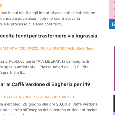
ZO
pus in cui molti degli imputati accusati di estorsione
ndannati e dove alcuni commercianti avevano
. Nel processo ci siamo costituiti...
ccolta fondi per trasformare via Ingrassia
O
,
ATTIVITA' ADDIOPIZZO
,
INCLUSIONE SOCIALE
,
NEWS
,
Sport
pazio Pubblico parte "VIA LIBERA!", la campagna di
o spazio antistante il Plesso Amari dell’I.C.S. Rita
 per tutto il...
” al Caffè Verdone di Bagheria per i 19
ZZO
,
ATTIVITA' ADDIOPIZZO
,
CONSUMO CRITICO
va mercoledì 28 giugno alle ore 20,00 al Caffè Verdone
per una serata all’insegna del consumo critico antiracket