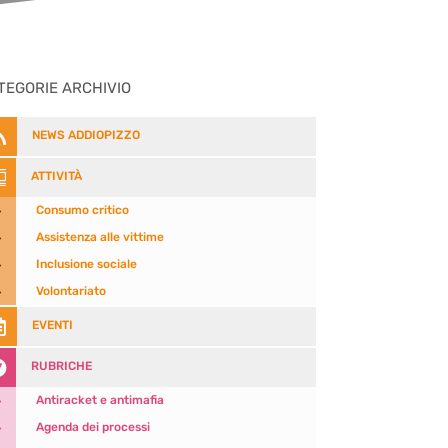
TEGORIE ARCHIVIO

NEWS ADDIOPIZZO

ATTIVITÀ
5
Consumo critico
5
Assistenza alle vittime
5
Inclusione sociale
5
Volontariato

EVENTI

RUBRICHE
5
Antiracket e antimafia
5
Agenda dei processi