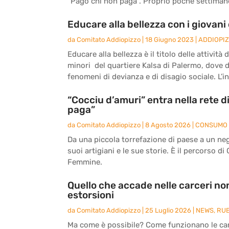
“Pago chi non paga”. Proprio poche settimane 
Educare alla bellezza con i giovani 
da
Comitato Addiopizzo
|
18 Giugno 2023
|
ADDIOPI
Educare alla bellezza è il titolo delle attivit
minori del quartiere Kalsa di Palermo, dove 
fenomeni di devianza e di disagio sociale. L’ini
“Cocciu d’amuri” entra nella rete 
paga”
da
Comitato Addiopizzo
|
8 Agosto 2026
|
CONSUMO 
Da una piccola torrefazione di paese a un nego
suoi artigiani e le sue storie. È il percorso di
Femmine.
Quello che accade nelle carceri non
estorsioni
da
Comitato Addiopizzo
|
25 Luglio 2026
|
NEWS
,
RU
Ma come è possibile? Come funzionano le carc