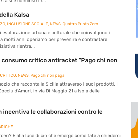
fa si è concluso in...
della Kalsa
ZZO
,
INCLUSIONE SOCIALE
,
NEWS
,
Quattro Punto Zero
à di esplorazione urbana e culturale che coinvolgono i
da molti anni operiamo per prevenire e contrastare
ziativa rientra...
di consumo critico antiracket “Pago chi non
CRITICO
,
NEWS
,
Pago chi non paga
zio che racconta la Sicilia attraverso i suoi prodotti, i
 Cocciu d’Amuri, in via Di Maggio 21 a Isola delle
 incentiva le collaborazioni contro le
BRICHE
eri? E alla luce di ciò che emerge come fate a chiederci