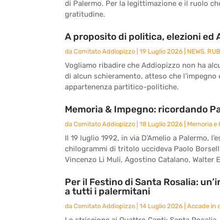
di Palermo. Per la legittimazione e il ruolo c
gratitudine.
A proposito di politica, elezioni ed
da
Comitato Addiopizzo
|
19 Luglio 2026
|
NEWS
,
RUB
Vogliamo ribadire che Addiopizzo non ha alcun
di alcun schieramento, atteso che l’impegno e 
appartenenza partitico-politiche.
Memoria & Impegno: ricordando Paol
da
Comitato Addiopizzo
|
18 Luglio 2026
|
Memoria e
Il 19 luglio 1992, in via D’Amelio a Palermo,
chilogrammi di tritolo uccideva Paolo Borsell
Vincenzo Li Muli, Agostino Catalano, Walter E
Per il Festino di Santa Rosalia: un
a tutti i palermitani
da
Comitato Addiopizzo
|
14 Luglio 2026
|
Accade in c
Lo striscione ai Quattro Canti: Santa Rosalia, l