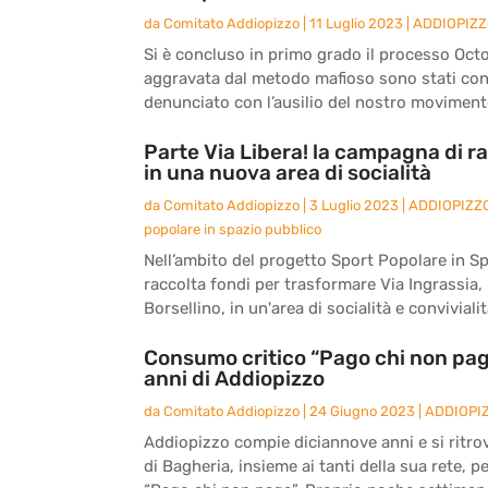
da
Comitato Addiopizzo
|
11 Luglio 2023
|
ADDIOPIZ
Si è concluso in primo grado il processo Octo
aggravata dal metodo mafioso sono stati co
denunciato con l’ausilio del nostro movimento
Parte Via Libera! la campagna di ra
in una nuova area di socialità
da
Comitato Addiopizzo
|
3 Luglio 2023
|
ADDIOPIZZ
popolare in spazio pubblico
Nell’ambito del progetto Sport Popolare in S
raccolta fondi per trasformare Via Ingrassia, l
Borsellino, in un'area di socialità e convivialità
Consumo critico “Pago chi non paga
anni di Addiopizzo
da
Comitato Addiopizzo
|
24 Giugno 2023
|
ADDIOPI
Addiopizzo compie diciannove anni e si ritro
di Bagheria, insieme ai tanti della sua rete, 