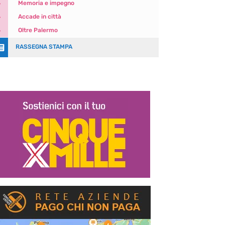
5
Memoria e impegno
5
Accade in città
5
Oltre Palermo

RASSEGNA STAMPA