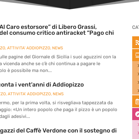
Al Caro estorsore” di Libero Grassi,
CA
del consumo critico antiracket “Pago chi
ZZO
,
ATTIVITA' ADDIOPIZZO
,
NEWS
le pagine del Giornale di Sicilia i suoi aguzzini con la
la vicenda anche se c’è chi continua a pagare le
olo è possibile ma non...
onta i vent’anni di Addiopizzo
ZZO
,
ATTIVITA' ADDIOPIZZO
,
NEWS
ermo, per la prima volta, si risvegliava tappezzata da
ssaggio: «Un intero popolo che paga il pizzo è un popolo
agli adesivi...
agazzi del Caffè Verdone con il sostegno di