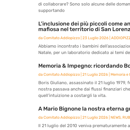
di collaborare? Sono solo alcune delle doma
supportando
L’inclusione dei più piccoli come an
mafiosa nel territorio di San Loren
da
Comitato Addiopizzo
|
23 Luglio 2026
|
ADDIOPIZ
Abbiamo incontrato i bambini dell’associazio
Natale, per un laboratorio dedicato ai temi del
Memoria & Impegno: ricordando Bor
da
Comitato Addiopizzo
|
21 Luglio 2026
|
Memoria e
Boris Giuliano, assassinato il 21 luglio 1979, 
nostra passava anche dai flussi finanziari ch
quell’intuizione a costargli la vita.
A Mario Bignone la nostra eterna g
da
Comitato Addiopizzo
|
21 Luglio 2026
|
NEWS
,
RUB
Il 21 luglio del 2010 veniva prematuramente 