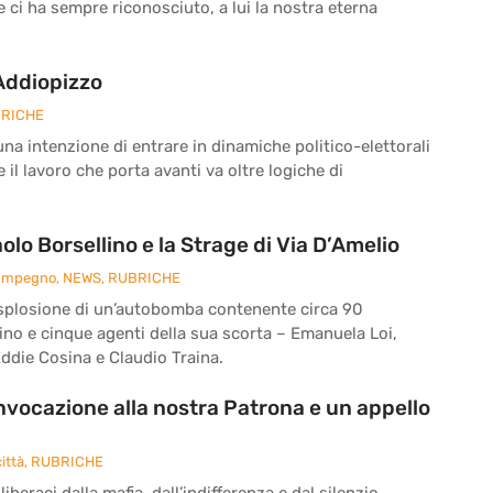
he ci ha sempre riconosciuto, a lui la nostra eterna
 Addiopizzo
RICHE
a intenzione di entrare in dinamiche politico-elettorali
il lavoro che porta avanti va oltre logiche di
o Borsellino e la Strage di Via D’Amelio
 Impegno
,
NEWS
,
RUBRICHE
 l’esplosione di un’autobomba contenente circa 90
ino e cinque agenti della sua scorta – Emanuela Loi,
ddie Cosina e Claudio Traina.
’invocazione alla nostra Patrona e un appello
ittà
,
RUBRICHE
iberaci dalla mafia, dall’indifferenza e dal silenzio.