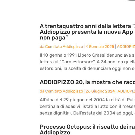
A trentaquattro anni dalla lettera “
Addiopizzo presenta la nuova App 
non paga”
da
Comitato Addiopizzo
|
4 Gennaio 2025
|
ADDIOPI
Il 10 gennaio 1991 Libero Grassi denunciava sul
lettera al “Caro estorsore”. A 34 anni da quel
estorsioni, la scelta di denunciare oggi non s
ADDIOPIZZO 20, la mostra che racc
da
Comitato Addiopizzo
|
26 Giugno 2024
|
ADDIOPI
All’alba del 29 giugno del 2004 la città di Pal
centinaia di adesivi listati a lutto con il me
senza dignità». Dall’estate del 2004 ad oggi, d
Processo Octopus: il riscatto dei r
Addiopizzo