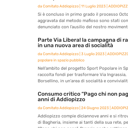
da
Comitato Addiopizzo
|
11 Luglio 2023
|
ADDIOPIZ
Si è concluso in primo grado il processo Octo
aggravata dal metodo mafioso sono stati co
denunciato con l’ausilio del nostro movimento
Parte Via Libera! la campagna di ra
in una nuova area di socialità
da
Comitato Addiopizzo
|
3 Luglio 2023
|
ADDIOPIZZ
popolare in spazio pubblico
Nell’ambito del progetto Sport Popolare in S
raccolta fondi per trasformare Via Ingrassia, l
Borsellino, in un'area di socialità e convivialità
Consumo critico “Pago chi non paga
anni di Addiopizzo
da
Comitato Addiopizzo
|
24 Giugno 2023
|
ADDIOPI
Addiopizzo compie diciannove anni e si ritro
di Bagheria, insieme ai tanti della sua rete, 