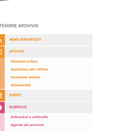
TEGORIE ARCHIVIO

NEWS ADDIOPIZZO

ATTIVITÀ
5
Consumo critico
5
Assistenza alle vittime
5
Inclusione sociale
5
Volontariato

EVENTI

RUBRICHE
5
Antiracket e antimafia
5
Agenda dei processi