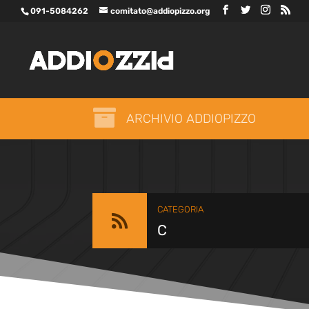
091-5084262
comitato@addiopizzo.org

ARCHIVIO ADDIOPIZZO
CATEGORIA

C