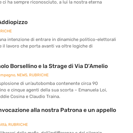
he ci ha sempre riconosciuto, a lui la nostra eterna
 Addiopizzo
RICHE
a intenzione di entrare in dinamiche politico-elettorali
il lavoro che porta avanti va oltre logiche di
o Borsellino e la Strage di Via D’Amelio
 Impegno
,
NEWS
,
RUBRICHE
 l’esplosione di un’autobomba contenente circa 90
ino e cinque agenti della sua scorta – Emanuela Loi,
ddie Cosina e Claudio Traina.
’invocazione alla nostra Patrona e un appello
ittà
,
RUBRICHE
iberaci dalla mafia, dall’indifferenza e dal silenzio.