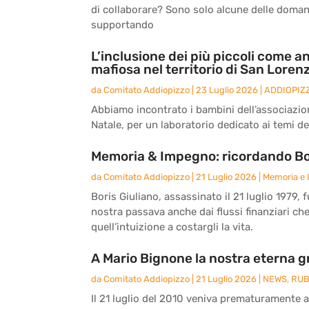
di collaborare? Sono solo alcune delle doma
supportando
L’inclusione dei più piccoli come an
mafiosa nel territorio di San Loren
da
Comitato Addiopizzo
|
23 Luglio 2026
|
ADDIOPIZ
Abbiamo incontrato i bambini dell’associazio
Natale, per un laboratorio dedicato ai temi del
Memoria & Impegno: ricordando Bor
da
Comitato Addiopizzo
|
21 Luglio 2026
|
Memoria e
Boris Giuliano, assassinato il 21 luglio 1979, 
nostra passava anche dai flussi finanziari ch
quell’intuizione a costargli la vita.
A Mario Bignone la nostra eterna g
da
Comitato Addiopizzo
|
21 Luglio 2026
|
NEWS
,
RUB
Il 21 luglio del 2010 veniva prematuramente 