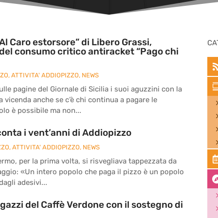
Al Caro estorsore” di Libero Grassi,
CA
del consumo critico antiracket “Pago chi
ZZO
,
ATTIVITA' ADDIOPIZZO
,
NEWS
le pagine del Giornale di Sicilia i suoi aguzzini con la
la vicenda anche se c’è chi continua a pagare le
olo è possibile ma non...
onta i vent’anni di Addiopizzo
ZZO
,
ATTIVITA' ADDIOPIZZO
,
NEWS
ermo, per la prima volta, si risvegliava tappezzata da
ssaggio: «Un intero popolo che paga il pizzo è un popolo
agli adesivi...
agazzi del Caffè Verdone con il sostegno di