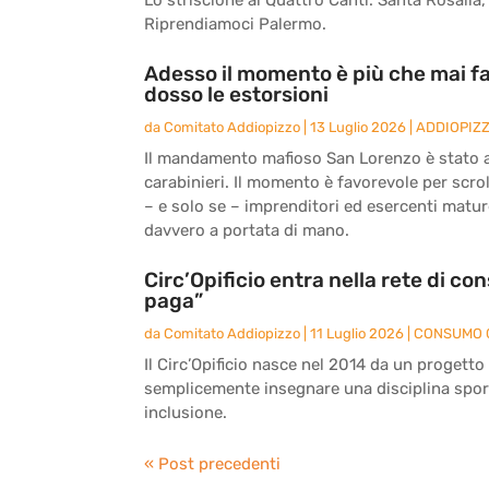
Riprendiamoci Palermo.
Adesso il momento è più che mai fa
dosso le estorsioni
da
Comitato Addiopizzo
|
13 Luglio 2026
|
ADDIOPIZ
Il mandamento mafioso San Lorenzo è stato an
carabinieri. Il momento è favorevole per scrol
– e solo se – imprenditori ed esercenti matu
davvero a portata di mano.
Circ’Opificio entra nella rete di c
paga”
da
Comitato Addiopizzo
|
11 Luglio 2026
|
CONSUMO 
Il Circ’Opificio nasce nel 2014 da un progetto
semplicemente insegnare una disciplina sport
inclusione.
« Post precedenti