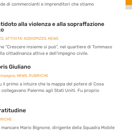
nde di commercianti e imprenditori che stiamo
tidoto alla violenza e alla sopraffazione
zo
ZO
,
ATTIVITA' ADDIOPIZZO
,
NEWS
ne “Crescere insieme si può”, nel quartiere di Tommaso
la cittadinanza attiva e dell’impegno civile.
is Giuliano
 Impegno
,
NEWS
,
RUBRICHE
fu il primo a intuire che la mappa del potere di Cosa
e collegavano Palermo agli Stati Uniti. Fu proprio
ratitudine
RICHE
a mancare Mario Bignone, dirigente della Squadra Mobile