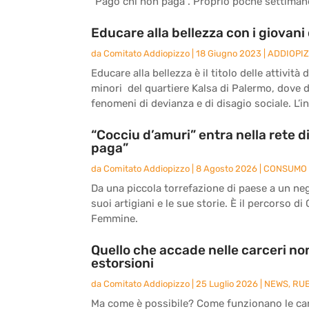
“Pago chi non paga”. Proprio poche settimane 
Educare alla bellezza con i giovani 
da
Comitato Addiopizzo
|
18 Giugno 2023
|
ADDIOPI
Educare alla bellezza è il titolo delle attivit
minori del quartiere Kalsa di Palermo, dove 
fenomeni di devianza e di disagio sociale. L’ini
“Cocciu d’amuri” entra nella rete 
paga”
da
Comitato Addiopizzo
|
8 Agosto 2026
|
CONSUMO 
Da una piccola torrefazione di paese a un nego
suoi artigiani e le sue storie. È il percorso di
Femmine.
Quello che accade nelle carceri non
estorsioni
da
Comitato Addiopizzo
|
25 Luglio 2026
|
NEWS
,
RU
Ma come è possibile? Come funzionano le carc