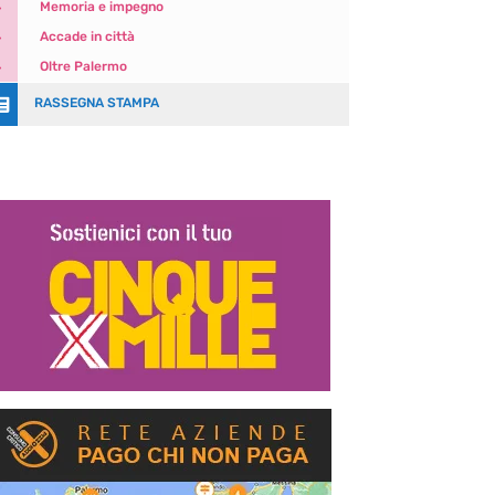
5
Memoria e impegno
5
Accade in città
5
Oltre Palermo

RASSEGNA STAMPA