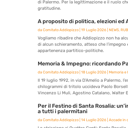
di Palermo. Per la legittimazione e il ruolo c
gratitudine.
A proposito di politica, elezioni ed
da
Comitato Addiopizzo
|
19 Luglio 2026
|
NEWS
,
RUB
Vogliamo ribadire che Addiopizzo non ha alcun
di alcun schieramento, atteso che l’impegno e 
appartenenza partitico-politiche.
Memoria & Impegno: ricordando Paol
da
Comitato Addiopizzo
|
18 Luglio 2026
|
Memoria e
Il 19 luglio 1992, in via D’Amelio a Palermo,
chilogrammi di tritolo uccideva Paolo Borsell
Vincenzo Li Muli, Agostino Catalano, Walter E
Per il Festino di Santa Rosalia: un
a tutti i palermitani
da
Comitato Addiopizzo
|
14 Luglio 2026
|
Accade in c
Lo striscione ai Quattro Canti: Santa Rosalia, l