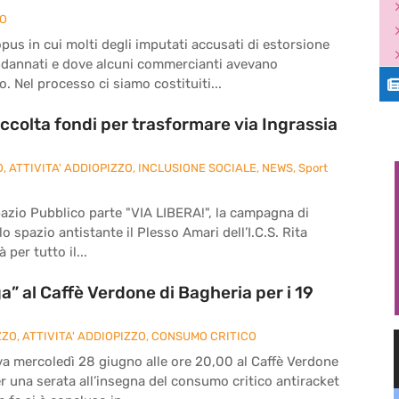
ZO
pus in cui molti degli imputati accusati di estorsione
ndannati e dove alcuni commercianti avevano
. Nel processo ci siamo costituiti...
ccolta fondi per trasformare via Ingrassia
O
,
ATTIVITA' ADDIOPIZZO
,
INCLUSIONE SOCIALE
,
NEWS
,
Sport
pazio Pubblico parte "VIA LIBERA!", la campagna di
o spazio antistante il Plesso Amari dell’I.C.S. Rita
 per tutto il...
” al Caffè Verdone di Bagheria per i 19
ZZO
,
ATTIVITA' ADDIOPIZZO
,
CONSUMO CRITICO
va mercoledì 28 giugno alle ore 20,00 al Caffè Verdone
per una serata all’insegna del consumo critico antiracket