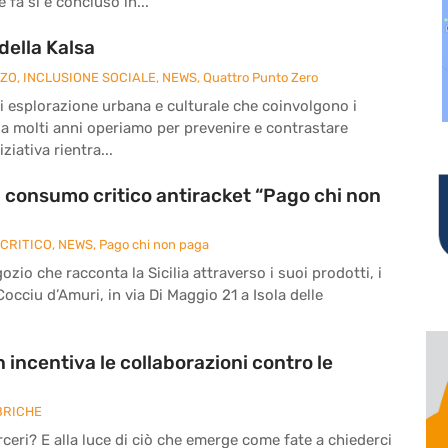
fa si è concluso in...
della Kalsa
ZZO
,
INCLUSIONE SOCIALE
,
NEWS
,
Quattro Punto Zero
à di esplorazione urbana e culturale che coinvolgono i
da molti anni operiamo per prevenire e contrastare
ziativa rientra...
di consumo critico antiracket “Pago chi non
CRITICO
,
NEWS
,
Pago chi non paga
zio che racconta la Sicilia attraverso i suoi prodotti, i
 Cocciu d’Amuri, in via Di Maggio 21 a Isola delle
 incentiva le collaborazioni contro le
BRICHE
eri? E alla luce di ciò che emerge come fate a chiederci