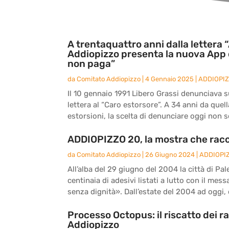
A trentaquattro anni dalla lettera “
Addiopizzo presenta la nuova App 
non paga”
da
Comitato Addiopizzo
|
4 Gennaio 2025
|
ADDIOPI
Il 10 gennaio 1991 Libero Grassi denunciava sul
lettera al “Caro estorsore”. A 34 anni da quel
estorsioni, la scelta di denunciare oggi non s
ADDIOPIZZO 20, la mostra che racc
da
Comitato Addiopizzo
|
26 Giugno 2024
|
ADDIOPI
All’alba del 29 giugno del 2004 la città di Pal
centinaia di adesivi listati a lutto con il me
senza dignità». Dall’estate del 2004 ad oggi, d
Processo Octopus: il riscatto dei r
Addiopizzo