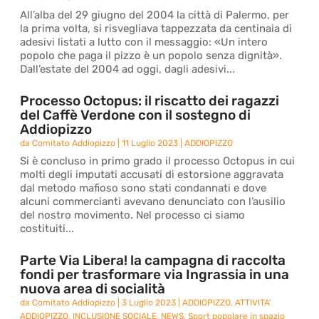
All’alba del 29 giugno del 2004 la città di Palermo, per
la prima volta, si risvegliava tappezzata da centinaia di
adesivi listati a lutto con il messaggio: «Un intero
popolo che paga il pizzo è un popolo senza dignità».
Dall’estate del 2004 ad oggi, dagli adesivi...
Processo Octopus: il riscatto dei ragazzi
del Caffè Verdone con il sostegno di
Addiopizzo
da
Comitato Addiopizzo
|
11 Luglio 2023
|
ADDIOPIZZO
Si è concluso in primo grado il processo Octopus in cui
molti degli imputati accusati di estorsione aggravata
dal metodo mafioso sono stati condannati e dove
alcuni commercianti avevano denunciato con l’ausilio
del nostro movimento. Nel processo ci siamo
costituiti...
Parte Via Libera! la campagna di raccolta
fondi per trasformare via Ingrassia in una
nuova area di socialità
da
Comitato Addiopizzo
|
3 Luglio 2023
|
ADDIOPIZZO
,
ATTIVITA'
ADDIOPIZZO
,
INCLUSIONE SOCIALE
,
NEWS
,
Sport popolare in spazio