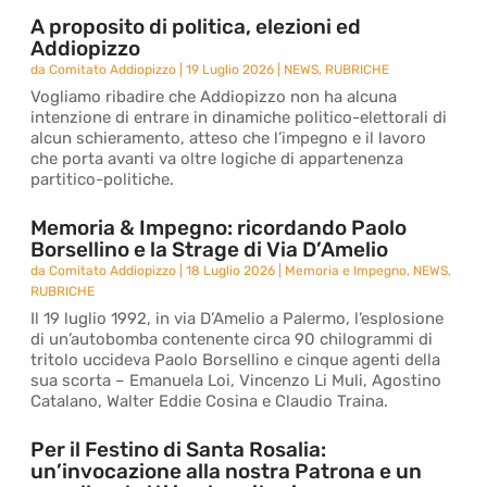
A proposito di politica, elezioni ed
Addiopizzo
da
Comitato Addiopizzo
|
19 Luglio 2026
|
NEWS
,
RUBRICHE
Vogliamo ribadire che Addiopizzo non ha alcuna
intenzione di entrare in dinamiche politico-elettorali di
alcun schieramento, atteso che l’impegno e il lavoro
che porta avanti va oltre logiche di appartenenza
partitico-politiche.
Memoria & Impegno: ricordando Paolo
Borsellino e la Strage di Via D’Amelio
da
Comitato Addiopizzo
|
18 Luglio 2026
|
Memoria e Impegno
,
NEWS
,
RUBRICHE
Il 19 luglio 1992, in via D’Amelio a Palermo, l’esplosione
di un’autobomba contenente circa 90 chilogrammi di
tritolo uccideva Paolo Borsellino e cinque agenti della
sua scorta – Emanuela Loi, Vincenzo Li Muli, Agostino
Catalano, Walter Eddie Cosina e Claudio Traina.
Per il Festino di Santa Rosalia:
un’invocazione alla nostra Patrona e un