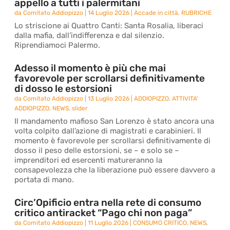
appello a tutti i palermitani
da
Comitato Addiopizzo
|
14 Luglio 2026
|
Accade in città
,
RUBRICHE
Lo striscione ai Quattro Canti: Santa Rosalia, liberaci
dalla mafia, dall’indifferenza e dal silenzio.
Riprendiamoci Palermo.
Adesso il momento è più che mai
favorevole per scrollarsi definitivamente
di dosso le estorsioni
da
Comitato Addiopizzo
|
13 Luglio 2026
|
ADDIOPIZZO
,
ATTIVITA'
ADDIOPIZZO
,
NEWS
,
slider
Il mandamento mafioso San Lorenzo è stato ancora una
volta colpito dall’azione di magistrati e carabinieri. Il
momento è favorevole per scrollarsi definitivamente di
dosso il peso delle estorsioni, se – e solo se –
imprenditori ed esercenti matureranno la
consapevolezza che la liberazione può essere davvero a
portata di mano.
Circ’Opificio entra nella rete di consumo
critico antiracket “Pago chi non paga”
da
Comitato Addiopizzo
|
11 Luglio 2026
|
CONSUMO CRITICO
,
NEWS
,