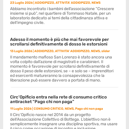
23 Luglio 2026
|
ADDIOPIZZO
,
ATTIVITA' ADDIOPIZZO
,
NEWS
Abbiamo incontrato i bambini dell’associazione “Crescere
insieme si può”, nel quartiere di Tommaso Natale, per un
laboratorio dedicato ai temi della cittadinanza attiva e
dell’impegno civile.
Adesso il momento è più che mai favorevole per
scrollarsi definitivamente di dosso le estorsioni
13 Luglio 2026
|
ADDIOPIZZO
,
ATTIVITA' ADDIOPIZZO
,
NEWS
,
slider
Il mandamento mafioso San Lorenzo è stato ancora una
volta colpito dall’azione di magistrati e carabinieri. Il
momento è favorevole per scrollarsi definitivamente di
dosso il peso delle estorsioni, se – e solo se – imprenditori
ed esercenti matureranno la consapevolezza che la
liberazione può essere davvero a portata di mano.
Circ’Opificio entra nella rete di consumo critico
antiracket “Pago chi non paga”
11 Luglio 2026
|
CONSUMO CRITICO
,
NEWS
,
Pago chi non paga
Il Circ’Opificio nasce nel 2014 da un progetto
dell’Associazione Collettivo di Bottega. L’obiettivo non è
semplicemente insegnare una disciplina sportiva, ma usare
il circo come occasione di incontro e inclusione.