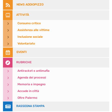

NEWS ADDIOPIZZO

ATTIVITÀ
5
Consumo critico
5
Assistenza alle vittime
5
Inclusione sociale
5
Volontariato

EVENTI

RUBRICHE
5
Antiracket e antimafia
5
Agenda dei processi
5
Memoria e impegno
5
Accade in città
5
Oltre Palermo

RASSEGNA STAMPA