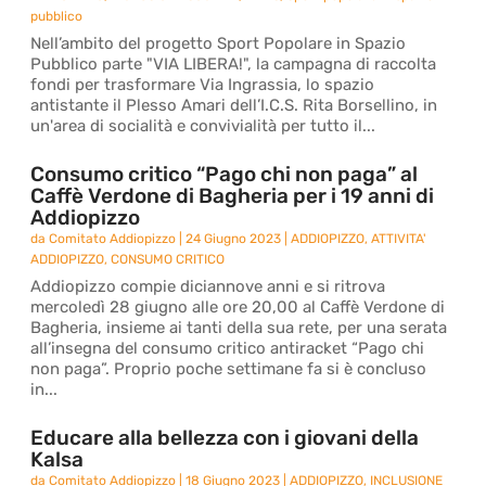
pubblico
Nell’ambito del progetto Sport Popolare in Spazio
Pubblico parte "VIA LIBERA!", la campagna di raccolta
fondi per trasformare Via Ingrassia, lo spazio
antistante il Plesso Amari dell’I.C.S. Rita Borsellino, in
un'area di socialità e convivialità per tutto il...
Consumo critico “Pago chi non paga” al
Caffè Verdone di Bagheria per i 19 anni di
Addiopizzo
da
Comitato Addiopizzo
|
24 Giugno 2023
|
ADDIOPIZZO
,
ATTIVITA'
ADDIOPIZZO
,
CONSUMO CRITICO
Addiopizzo compie diciannove anni e si ritrova
mercoledì 28 giugno alle ore 20,00 al Caffè Verdone di
Bagheria, insieme ai tanti della sua rete, per una serata
all’insegna del consumo critico antiracket “Pago chi
non paga”. Proprio poche settimane fa si è concluso
in...
Educare alla bellezza con i giovani della
Kalsa
da
Comitato Addiopizzo
|
18 Giugno 2023
|
ADDIOPIZZO
,
INCLUSIONE