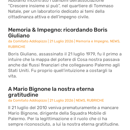
Abbiamo incontrato i bambini dell’associazione
“Crescere insieme si può”, nel quartiere di Tommaso
Natale, per un laboratorio dedicato ai temi della
cittadinanza attiva e dell’impegno civile.
Memoria & Impegno: ricordando Boris
Giuliano
da
Comitato Addiopizzo
|
21 Luglio 2026
|
Memoria e Impegno
,
NEWS
,
RUBRICHE
Boris Giuliano, assassinato il 21 luglio 1979, fu il primo a
intuire che la mappa del potere di Cosa nostra passava
anche dai flussi finanziari che collegavano Palermo agli
Stati Uniti. Fu proprio quell’intuizione a costargli la
vita.
A Mario Bignone la nostra eterna
gratitudine
da
Comitato Addiopizzo
|
21 Luglio 2026
|
NEWS
,
RUBRICHE
Il 21 luglio del 2010 veniva prematuramente a mancare
Mario Bignone, dirigente della Squadra Mobile di
Palermo. Per la legittimazione e il ruolo che ci ha
sempre riconosciuto, a lui la nostra eterna gratitudine.