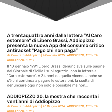
A trentaquattro anni dalla lettera “Al Caro
estorsore” di Libero Grassi, Addiopizzo
presenta la nuova App del consumo critico
antiracket “Pago chi non paga”
da
Comitato Addiopizzo
|
4 Gennaio 2025
|
ADDIOPIZZO
,
ATTIVITA'
ADDIOPIZZO
,
NEWS
Il 10 gennaio 1991 Libero Grassi denunciava sulle pagine
del Giornale di Sicilia i suoi aguzzini con la lettera al
“Caro estorsore”. A 34 anni da quella vicenda anche se
c’è chi continua a pagare le estorsioni, la scelta di
denunciare oggi non solo è possibile ma non...
ADDIOPIZZO 20, la mostra che racconta i
vent’anni di Addiopizzo
da
Comitato Addiopizzo
|
26 Giugno 2024
|
ADDIOPIZZO
,
ATTIVITA'
ADDIOPIZZO
,
NEWS